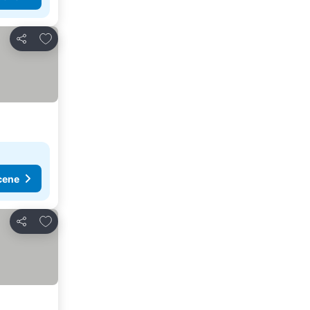
Dodati u favorite
Deli
cene
Dodati u favorite
Deli