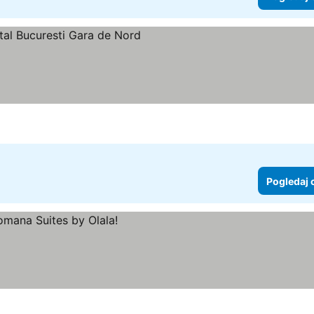
ce
edaj cene
Pogledaj 