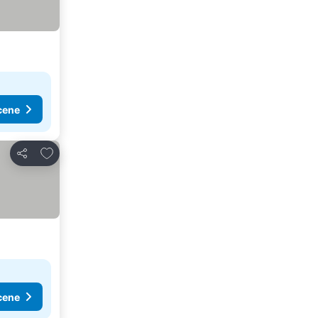
cene
Dodati u favorite
Deli
cene