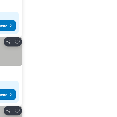
cene
Dodati u favorite
Deli
cene
Dodati u favorite
Deli