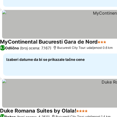
MyContinental Bucuresti Gara de Nord
3 Zvezdi
Pogl
Odlično
(broj ocena: 7.167)
8,7
Bucuresti City Tour: udaljenost 0.6 km
Izaberi datume da bi se prikazale tačne cene
Duke Romana Suites by Olala!
4 Zvezdice
Pogledaj cene
Dobro
(broj ocena: 4.250)
7,8
Bucuresti City Tour: udaljenost 1.4 km