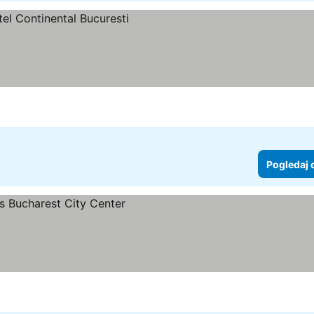
j cene
Pogledaj 
ne