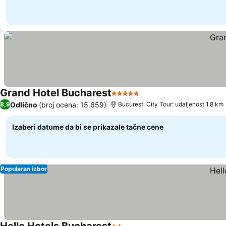
Grand Hotel Bucharest
5 Zvezdice
Pogledaj cene
Odlično
(broj ocena: 15.659)
8,9
Bucuresti City Tour: udaljenost 1.8 km
Izaberi datume da bi se prikazale tačne cene
Popularan izbor