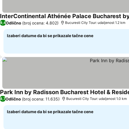
InterContinental Athénée Palace Bucharest b
Odlično
(broj ocena: 4.802)
9,4
Bucuresti City Tour: udaljenost 1.2 km
Izaberi datume da bi se prikazale tačne cene
Park Inn by Radisson Bucharest Hotel & Resi
Odlično
(broj ocena: 11.635)
8,7
Bucuresti City Tour: udaljenost 1.0 km
Izaberi datume da bi se prikazale tačne cene