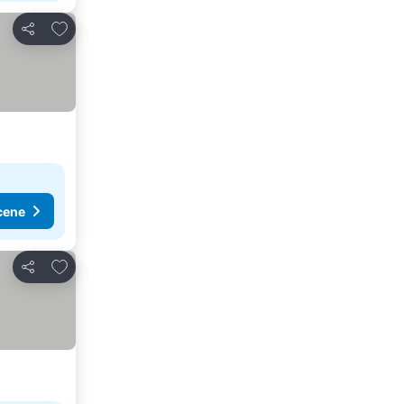
Dodati u favorite
Deli
cene
Dodati u favorite
Deli