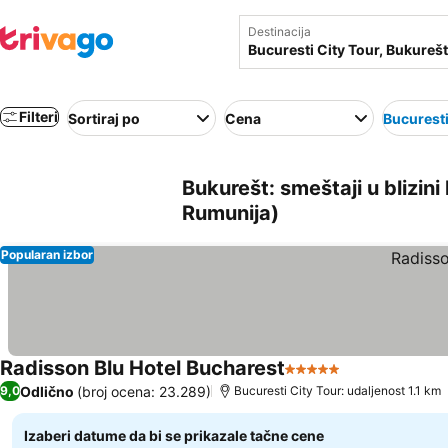
Destinacija
Filteri
Sortiraj po
Cena
Bucuresti
Bukurešt: smeštaji u blizini
Rumunija)
Popularan izbor
Radisson Blu Hotel Bucharest
5 Zvezdice
Pogledaj cen
Odlično
(broj ocena: 23.289)
9,0
Bucuresti City Tour: udaljenost 1.1 km
Izaberi datume da bi se prikazale tačne cene