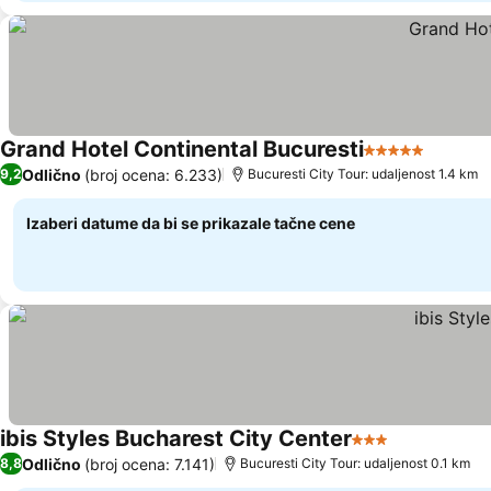
Grand Hotel Continental Bucuresti
5 Zvezdice
Pogleda
Odlično
(broj ocena: 6.233)
9,2
Bucuresti City Tour: udaljenost 1.4 km
Izaberi datume da bi se prikazale tačne cene
ibis Styles Bucharest City Center
3 Zvezdice
Pogledaj ce
Odlično
(broj ocena: 7.141)
8,8
Bucuresti City Tour: udaljenost 0.1 km