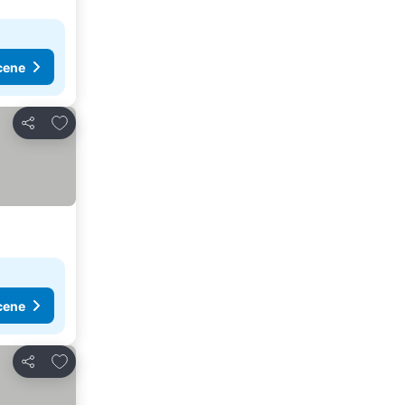
cene
Dodati u favorite
Deli
cene
Dodati u favorite
Deli