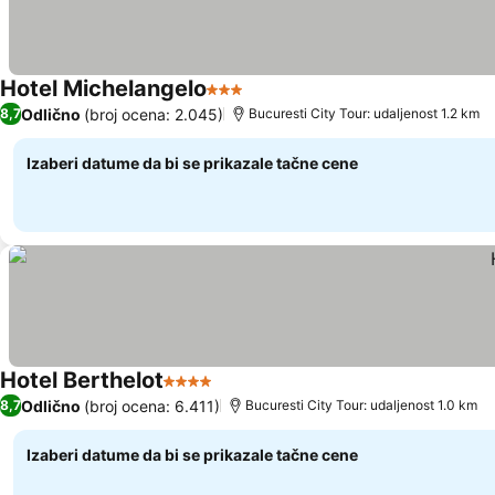
Hotel Michelangelo
3 Zvezdice
Pogledaj cene
Odlično
(broj ocena: 2.045)
8,7
Bucuresti City Tour: udaljenost 1.2 km
Izaberi datume da bi se prikazale tačne cene
Hotel Berthelot
4 Zvezdice
Pogledaj cene
Odlično
(broj ocena: 6.411)
8,7
Bucuresti City Tour: udaljenost 1.0 km
Izaberi datume da bi se prikazale tačne cene