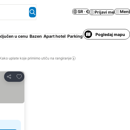
SR · €
Meni
Prijavi me
Pogledaj mapu
ključen u cenu
Bazen
Apart hotel
Parking
Klimatizacija
Wi-Fi
Ni
Kako uplate koje primimo utiču na rangiranje
Dodati u favorite
Deli