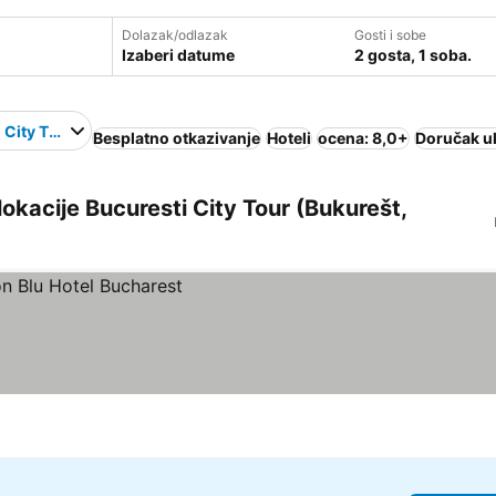
Dolazak/odlazak
Gosti i sobe
Izaberi datume
2 gosta, 1 soba.
 City Tour
Besplatno otkazivanje
Hoteli
ocena: 8,0+
Doručak u
 lokacije Bucuresti City Tour (Bukurešt,
e