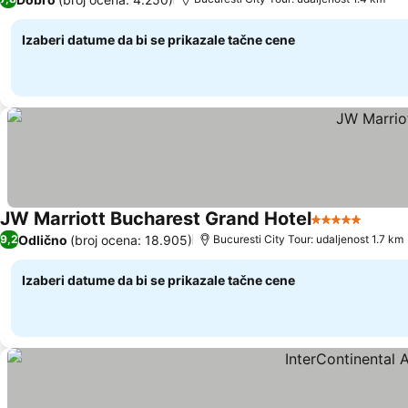
Izaberi datume da bi se prikazale tačne cene
JW Marriott Bucharest Grand Hotel
5 Zvezdice
Pogle
Odlično
(broj ocena: 18.905)
9,2
Bucuresti City Tour: udaljenost 1.7 km
Izaberi datume da bi se prikazale tačne cene