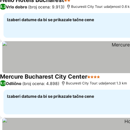
Hello Hotels Bucharest
2 Zvezdice
Pogledaj cene
Vrlo dobro
(broj ocena: 9.913)
8,3
Bucuresti City Tour: udaljenost 0.6 
Izaberi datume da bi se prikazale tačne cene
Mercure Bucharest City Center
4 Zvezdice
Pogledaj cen
Odlično
(broj ocena: 4.898)
9,0
Bucuresti City Tour: udaljenost 1.3 km
Izaberi datume da bi se prikazale tačne cene