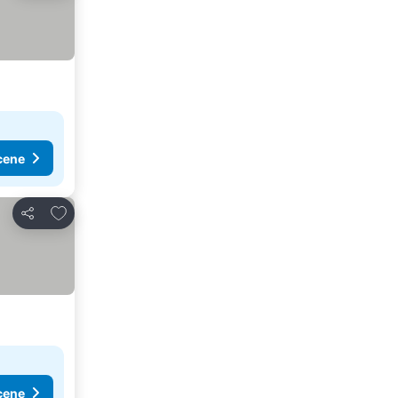
cene
Dodati u favorite
Deli
cene