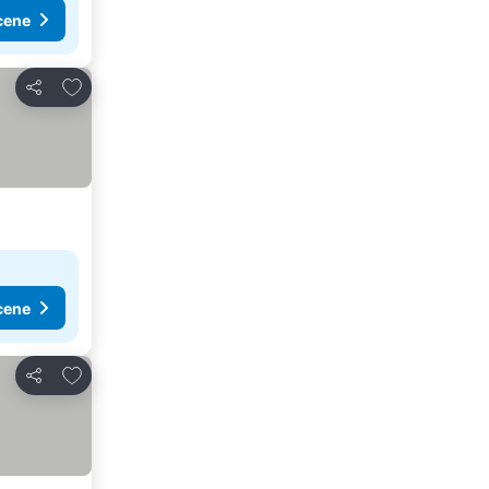
cene
Dodati u favorite
Deli
cene
Dodati u favorite
Deli