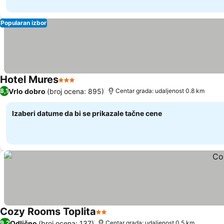
Popularan izbor
Hotel Mures
3 Zvezdice
Pogledaj cene
Vrlo dobro
(broj ocena: 895)
8,1
Centar grada: udaljenost 0.8 km
Izaberi datume da bi se prikazale tačne cene
Cozy Rooms Toplita
2 Zvezdice
Pogledaj cene
Odlično
(broj ocena: 137)
9,2
Centar grada: udaljenost 0.5 km