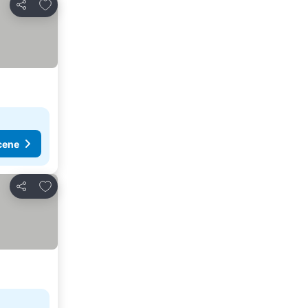
Dodati u favorite
Deli
cene
Dodati u favorite
Deli