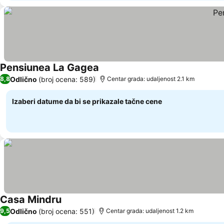
Pensiunea La Gagea
Pogledaj cene
Odlično
(broj ocena: 589)
8,8
Centar grada: udaljenost 2.1 km
Izaberi datume da bi se prikazale tačne cene
Casa Mindru
Pogledaj cene
Odlično
(broj ocena: 551)
9,5
Centar grada: udaljenost 1.2 km