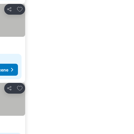
Dodati u favorite
Deli
cene
Dodati u favorite
Deli