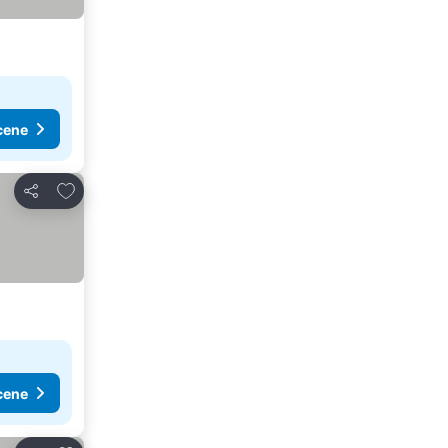
cene
Dodati u favorite
Deli
cene