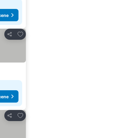
cene
Dodati u favorite
Deli
cene
Dodati u favorite
Deli