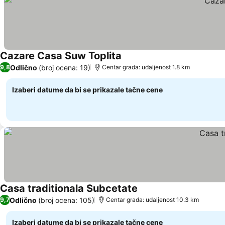
Cazare Casa Suw Toplita
Pogledaj cene
Odlično
(broj ocena: 19)
9,8
Centar grada: udaljenost 1.8 km
Izaberi datume da bi se prikazale tačne cene
Casa traditionala Subcetate
Pogledaj cene
Odlično
(broj ocena: 105)
9,7
Centar grada: udaljenost 10.3 km
Izaberi datume da bi se prikazale tačne cene