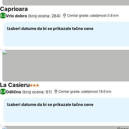
Caprioara
Pogledaj cene
Vrlo dobro
(broj ocena: 284)
8,3
Centar grada: udaljenost 0.8 km
Izaberi datume da bi se prikazale tačne cene
La Casieru
3 Zvezdice
Pogledaj cene
Odlično
(broj ocena: 61)
9,9
Centar grada: udaljenost 19.6 km
Izaberi datume da bi se prikazale tačne cene