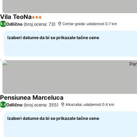
Vila TeoNa
3 Zvezdice
Pogledaj cene
Odlično
(broj ocena: 73)
9,8
Centar grada: udaljenost 0.7 km
Izaberi datume da bi se prikazale tačne cene
Pensiunea Marceluca
Pogledaj cene
Odlično
(broj ocena: 355)
9,4
Alkazaba: udaljenost 0.4 km
Izaberi datume da bi se prikazale tačne cene