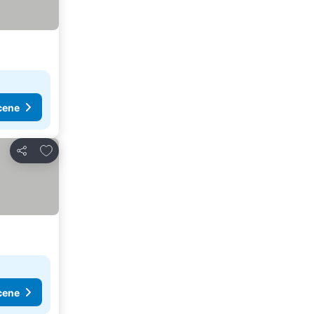
cene
Dodati u favorite
Deli
cene