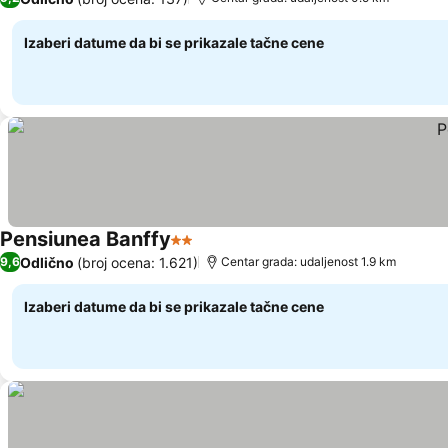
Izaberi datume da bi se prikazale tačne cene
Pensiunea Banffy
2 Zvezdice
Pogledaj cene
Odlično
(broj ocena: 1.621)
9,6
Centar grada: udaljenost 1.9 km
Izaberi datume da bi se prikazale tačne cene