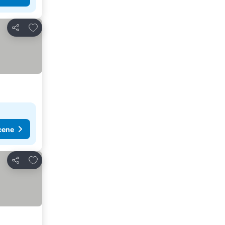
Dodati u favorite
Deli
cene
Dodati u favorite
Deli