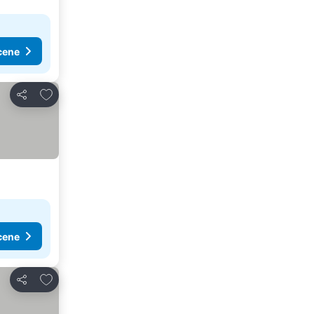
cene
Dodati u favorite
Deli
cene
Dodati u favorite
Deli