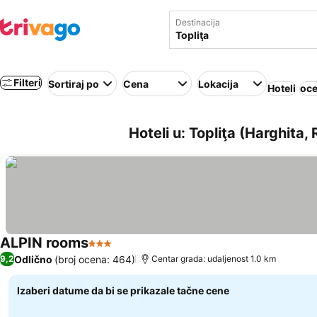
Destinacija
Filteri
Sortiraj po
Cena
Lokacija
Hoteli
oce
Hoteli u: Topliţa (Harghita,
ALPIN rooms
3 Zvezdice
Pogledaj cene
Odlično
(broj ocena: 464)
9,2
Centar grada: udaljenost 1.0 km
Izaberi datume da bi se prikazale tačne cene