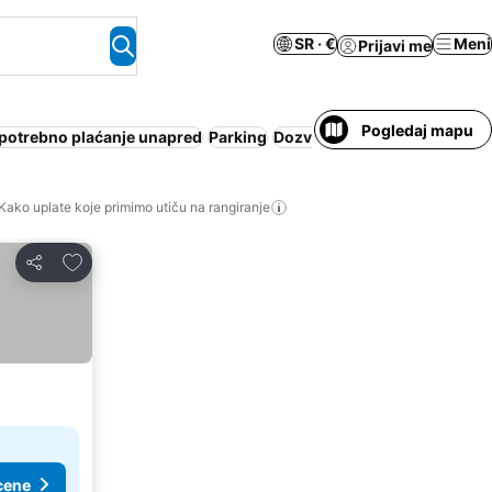
SR · €
Meni
Prijavi me
Pogledaj mapu
 potrebno plaćanje unapred
Parking
Dozvoljeni kućni ljubimci
Za
Kako uplate koje primimo utiču na rangiranje
Dodati u favorite
Deli
cene