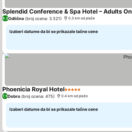
Splendid Conference & Spa Hotel – Adults On
Odlično
(broj ocena: 3.521)
9,2
0.3 km od plaže
Izaberi datume da bi se prikazale tačne cene
Phoenicia Royal Hotel
5 Zvezdice
Pogledaj cene
Dobro
(broj ocena: 475)
7,5
0.4 km od plaže
Izaberi datume da bi se prikazale tačne cene