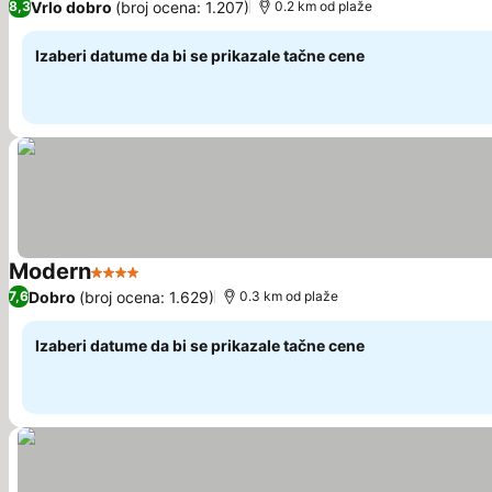
Vrlo dobro
(broj ocena: 1.207)
8,3
0.2 km od plaže
Izaberi datume da bi se prikazale tačne cene
Modern
4 Zvezdice
Pogledaj cene
Dobro
(broj ocena: 1.629)
7,6
0.3 km od plaže
Izaberi datume da bi se prikazale tačne cene