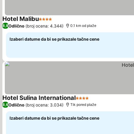
Hotel Malibu
4 Zvezdice
Pogledaj cene
Odlično
(broj ocena: 4.344)
8,8
0.1 km od plaže
Izaberi datume da bi se prikazale tačne cene
Hotel Sulina International
4 Zvezdice
Pogledaj cene
Odlično
(broj ocena: 3.034)
8,6
Tik pored plaže
Izaberi datume da bi se prikazale tačne cene