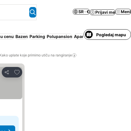
SR · €
Meni
Prijavi me
Pogledaj mapu
 u cenu
Bazen
Parking
Polupansion
Apart hotel
Klimatizacija
Wi
Kako uplate koje primimo utiču na rangiranje
Dodati u favorite
Deli