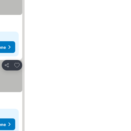
ene
Dodati u favorite
Deli
ene