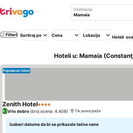
Destinacija
Filteri
Sortiraj po
Cena
Lokacija
Hoteli
oce
Hoteli u: Mamaia (Constanţ
Popularan izbor
Zenith Hotel
4 Zvezdice
Pogledaj cene
Vrlo dobro
(broj ocena: 4.408)
8,1
Tik pored plaže
Izaberi datume da bi se prikazale tačne cene