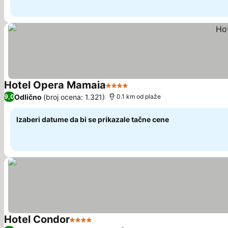
Hotel Opera Mamaia
4 Zvezdice
Pogledaj cene
Odlično
(broj ocena: 1.321)
9,0
0.1 km od plaže
Izaberi datume da bi se prikazale tačne cene
Hotel Condor
4 Zvezdice
Pogledaj cene