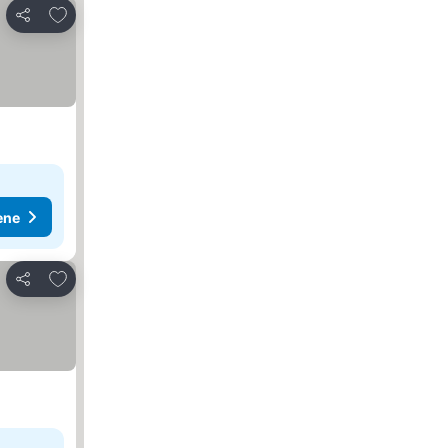
Dodati u favorite
Deli
ene
Dodati u favorite
Deli