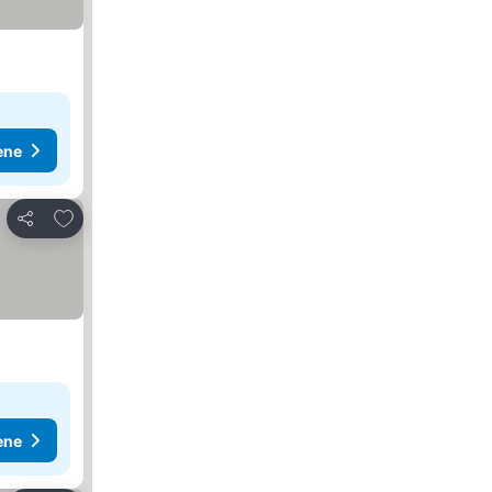
ene
Dodati u favorite
Deli
ene