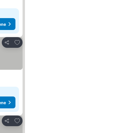
ene
Dodati u favorite
Deli
ene
Dodati u favorite
Deli