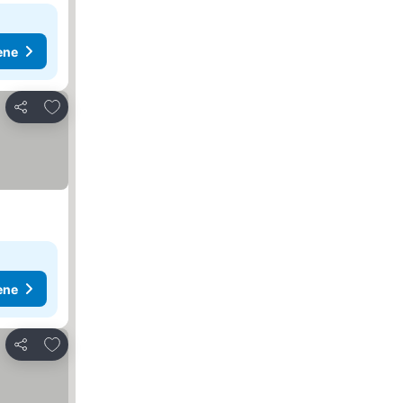
ene
Dodati u favorite
Deli
ene
Dodati u favorite
Deli