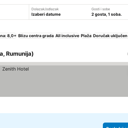
Dolazak/odlazak
Gosti i sobe
Izaberi datume
2 gosta, 1 soba.
na: 8,0+
Blizu centra grada
All inclusive
Plaža
Doručak uključen
a, Rumunija)