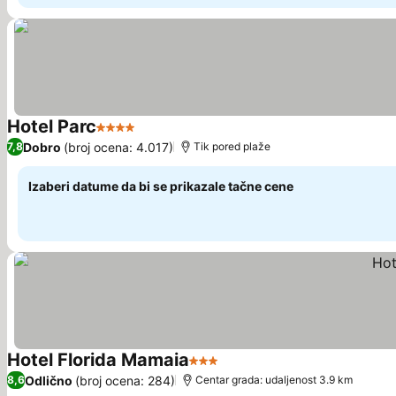
Hotel Parc
4 Zvezdice
Pogledaj cene
Dobro
(broj ocena: 4.017)
7,8
Tik pored plaže
Izaberi datume da bi se prikazale tačne cene
Hotel Florida Mamaia
3 Zvezdice
Pogledaj cene
Odlično
(broj ocena: 284)
8,6
Centar grada: udaljenost 3.9 km