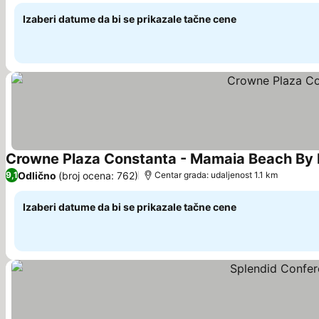
Izaberi datume da bi se prikazale tačne cene
Crowne Plaza Constanta - Mamaia Beach By 
Odlično
(broj ocena: 762)
9,1
Centar grada: udaljenost 1.1 km
Izaberi datume da bi se prikazale tačne cene