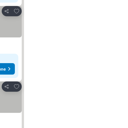
Dodati u favorite
Deli
ene
Dodati u favorite
Deli