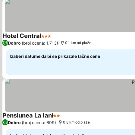
Hotel Central
3 Zvezdice
Pogledaj cene
Dobro
(broj ocena: 1.713)
7,6
0.1 km od plaže
Izaberi datume da bi se prikazale tačne cene
Pensiunea La Iani
2 Zvezdice
Pogledaj cene
Dobro
(broj ocena: 699)
7,8
0.8 km od plaže