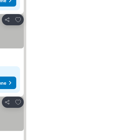
ene
Dodati u favorite
Deli
ene
Dodati u favorite
Deli