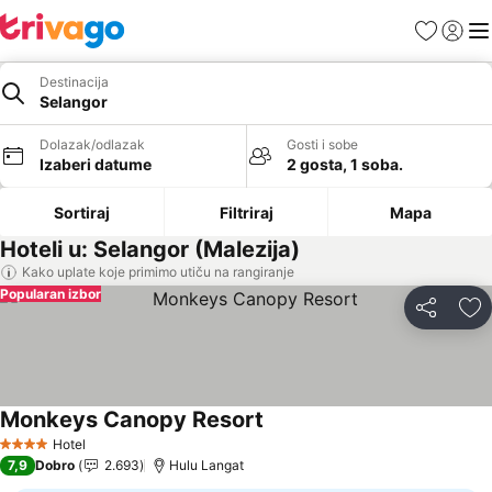
Favoriti
Prijavi
Men
Destinacija
Selangor
Dolazak/odlazak
Gosti i sobe
Izaberi datume
2 gosta, 1 soba.
Sortiraj
Filtriraj
Mapa
Hoteli u: Selangor (Malezija)
Kako uplate koje primimo utiču na rangiranje
Popularan izbor
Deli
Do
Monkeys Canopy Resort
Pogledaj cene
Hotel
4 Zvezdice
7,9
Dobro
2.693
Hulu Langat