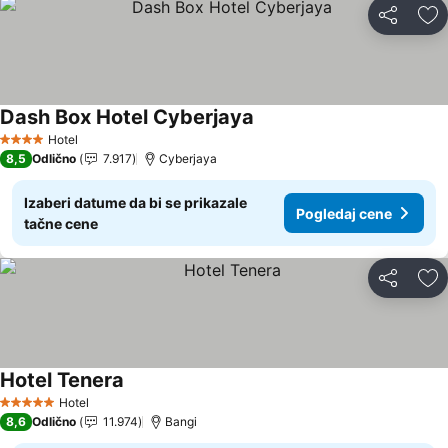
Deli
Do
Dash Box Hotel Cyberjaya
Pogledaj cene
Hotel
4 Zvezdice
8,5
Odlično
7.917
Cyberjaya
Izaberi datume da bi se prikazale
Pogledaj cene
tačne cene
Deli
Do
Hotel Tenera
Pogledaj cene
Hotel
5 Zvezdice
8,6
Odlično
11.974
Bangi