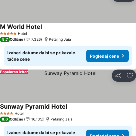
M World Hotel
Pogledaj cene
Hotel
5 Zvezdice
8,7
Odlično
7.326
Petaling Jaja
Izaberi datume da bi se prikazale
Pogledaj cene
tačne cene
Popularan izbor
Deli
Do
Sunway Pyramid Hotel
Pogledaj cene
Hotel
4 Zvezdice
8,6
Odlično
16.105
Petaling Jaja
Izaberi datume da bi se prikazale
Pogledaj cene