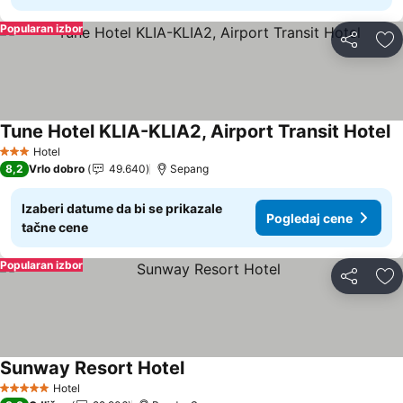
Popularan izbor
Deli
Do
Tune Hotel KLIA-KLIA2, Airport Transit Hotel
P
Hotel
3 Zvezdice
8,2
Vrlo dobro
49.640
Sepang
Izaberi datume da bi se prikazale
Pogledaj cene
tačne cene
Popularan izbor
Deli
Do
Sunway Resort Hotel
Pogledaj cene
Hotel
5 Zvezdice