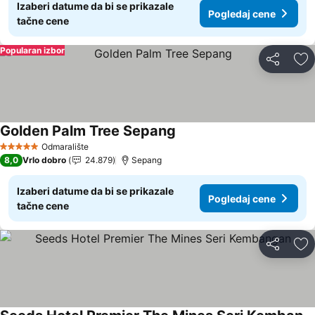
Izaberi datume da bi se prikazale
Pogledaj cene
tačne cene
Popularan izbor
Deli
Do
Golden Palm Tree Sepang
Pogledaj cene
Odmaralište
5 Zvezdice
8,0
Vrlo dobro
24.879
Sepang
Izaberi datume da bi se prikazale
Pogledaj cene
tačne cene
Deli
Do