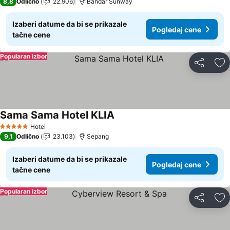
8,8
Odlično
22.906
Bandar Sunway
Izaberi datume da bi se prikazale
Pogledaj cene
tačne cene
Popularan izbor
Deli
Do
Sama Sama Hotel KLIA
Pogledaj cene
Hotel
5 Zvezdice
9,1
Odlično
23.103
Sepang
Izaberi datume da bi se prikazale
Pogledaj cene
tačne cene
Popularan izbor
Deli
Do