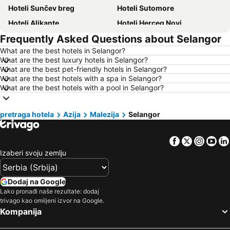
Hoteli Sunčev breg
Hoteli Sutomore
Hoteli Alikante
Hoteli Herceg Novi
Frequently Asked Questions about Selangor
Hoteli Bečići
Hoteli Algero
What are the best hotels in Selangor?
Hoteli Petrovac
Hoteli Prag
What are the best luxury hotels in Selangor?
Hoteli Ohrid
Hoteli Ljoret de Mar
What are the best pet-friendly hotels in Selangor?
What are the best hotels with a spa in Selangor?
Hoteli Atina
Hoteli Solun
What are the best hotels with a pool in Selangor?
Hoteli Nica
Hoteli Ostrvo Tasos
Hoteli Hrvatsko primorje
Hoteli Srbija
pretraga hotela
Azija
Malezija
Selangor
Hoteli Malta
Hoteli Santorini
Facebook
Twitter
Insta
Yo
Hoteli Kipar
Hoteli Ostrvo Zakintos
Izaberi svoju zemlju
Hoteli Krf
Hoteli Hrvatska Istra
Hoteli Italija
Hoteli Lefkada
Dodaj na Google
Hoteli Španija
Hoteli Centralna Makedonija
Lako pronađi naše rezultate: dodaj
trivago kao omiljeni izvor na Google.
Hoteli Čios
Hoteli Jezero Garda
Kompanija
Hoteli Turska
Hoteli Tesalija