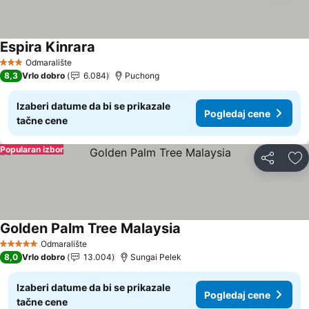
Espira Kinrara
Pogledaj cene
Odmaralište
3 Zvezdice
8,3
Vrlo dobro
6.084
Puchong
Izaberi datume da bi se prikazale
Pogledaj cene
tačne cene
Popularan izbor
Deli
Do
Golden Palm Tree Malaysia
Pogledaj cene
Odmaralište
5 Zvezdice
8,0
Vrlo dobro
13.004
Sungai Pelek
Izaberi datume da bi se prikazale
Pogledaj cene
tačne cene