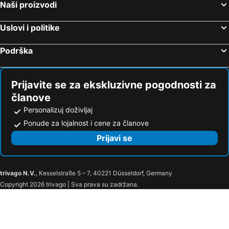
Hoteli Zadarska županija
Hoteli Ostrvo Paxos
Naši proizvodi
Uslovi i politike
Podrška
Prijavite se za ekskluzivne pogodnosti za
članove
Personalizuj doživljaj
Ponude za lojalnost i cene za članove
Prijavi se
trivago N.V.
, Kesselstraße 5 – 7, 40221 Düsseldorf, Germany
Copyright 2026 trivago | Sva prava su zadržana.