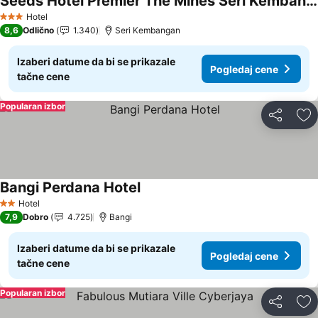
Seeds Hotel Premier The Mines Seri Kembangan
Pogledaj cene
Hotel
3 Zvezdice
8,6
Odlično
1.340
Seri Kembangan
Izaberi datume da bi se prikazale
Pogledaj cene
tačne cene
Popularan izbor
Deli
Do
Bangi Perdana Hotel
Pogledaj cene
Hotel
2 Zvezdice
7,9
Dobro
4.725
Bangi
Izaberi datume da bi se prikazale
Pogledaj cene
tačne cene
Popularan izbor
Deli
Do