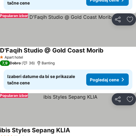
tačne cene
Popularan izbor
Deli
Do
D'Faqih Studio @ Gold Coast Morib
Pogledaj cene
Apart hotel
1 Zvezdice
7,9
Dobro
36
Banting
Izaberi datume da bi se prikazale
Pogledaj cene
tačne cene
Popularan izbor
Deli
Do
ibis Styles Sepang KLIA
Pogledaj cene