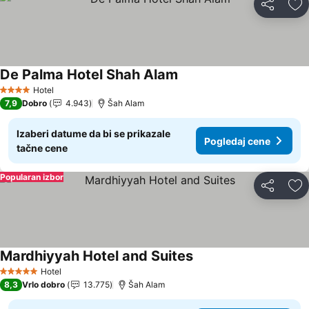
Deli
Do
De Palma Hotel Shah Alam
Pogledaj cene
Hotel
4 Zvezdice
7,9
Dobro
4.943
Šah Alam
Izaberi datume da bi se prikazale
Pogledaj cene
tačne cene
Popularan izbor
Deli
Do
Mardhiyyah Hotel and Suites
Pogledaj cene
Hotel
5 Zvezdice
8,3
Vrlo dobro
13.775
Šah Alam