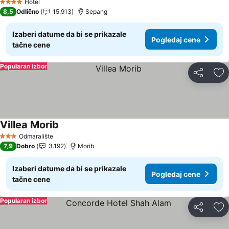
Hotel
4 Zvezdice
8,5
Odlično
15.913
Sepang
Izaberi datume da bi se prikazale
Pogledaj cene
tačne cene
Popularan izbor
Deli
Do
Villea Morib
Pogledaj cene
Odmaralište
3 Zvezdice
7,9
Dobro
3.192
Morib
Izaberi datume da bi se prikazale
Pogledaj cene
tačne cene
Popularan izbor
Deli
Do