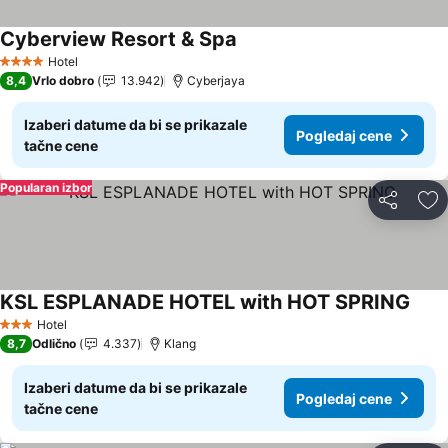
Cyberview Resort & Spa
Pogledaj cene
Hotel
4 Zvezdice
8,4
Vrlo dobro
13.942
Cyberjaya
Izaberi datume da bi se prikazale
Pogledaj cene
tačne cene
Popularan izbor
Deli
Do
KSL ESPLANADE HOTEL with HOT SPRING
Pogl
Hotel
3 Zvezdice
8,7
Odlično
4.337
Klang
Izaberi datume da bi se prikazale
Pogledaj cene
tačne cene