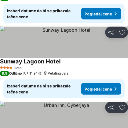
Izaberi datume da bi se prikazale
Pogledaj cene
tačne cene
Deli
Do
Sunway Lagoon Hotel
Pogledaj cene
Hotel
4 Zvezdice
8,9
Odlično
11.944
Petaling Jaja
Izaberi datume da bi se prikazale
Pogledaj cene
tačne cene
Deli
Do