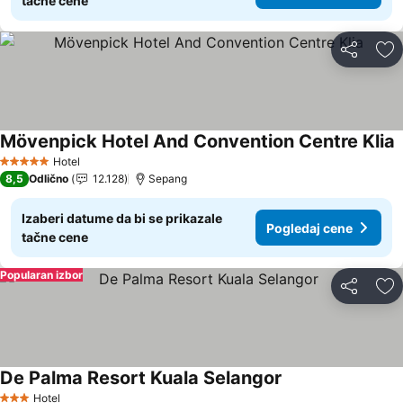
tačne cene
Deli
Do
Mövenpick Hotel And Convention Centre Klia
P
Hotel
5 Zvezdice
8,5
Odlično
12.128
Sepang
Izaberi datume da bi se prikazale
Pogledaj cene
tačne cene
Popularan izbor
Deli
Do
De Palma Resort Kuala Selangor
Pogledaj cene
Hotel