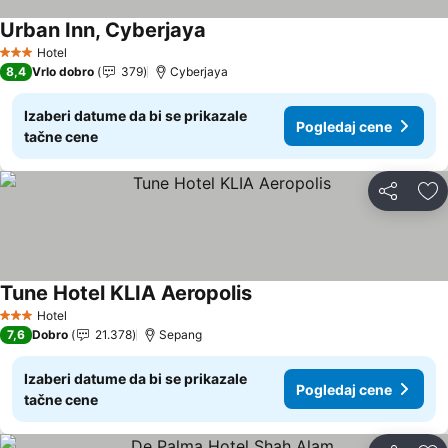
Urban Inn, Cyberjaya
Pogledaj cene
Hotel
3 Zvezdice
8,4
Vrlo dobro
379
Cyberjaya
Izaberi datume da bi se prikazale
Pogledaj cene
tačne cene
Deli
Do
Tune Hotel KLIA Aeropolis
Pogledaj cene
Hotel
3 Zvezdice
7,6
Dobro
21.378
Sepang
Izaberi datume da bi se prikazale
Pogledaj cene
tačne cene