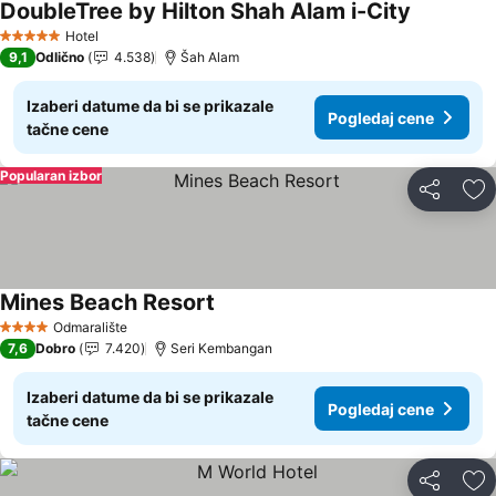
DoubleTree by Hilton Shah Alam i-City
Pogledaj 
Hotel
5 Zvezdice
9,1
Odlično
4.538
Šah Alam
Izaberi datume da bi se prikazale
Pogledaj cene
tačne cene
Popularan izbor
Deli
Do
Mines Beach Resort
Pogledaj cene
Odmaralište
4 Zvezdice
7,6
Dobro
7.420
Seri Kembangan
Izaberi datume da bi se prikazale
Pogledaj cene
tačne cene
Deli
Do