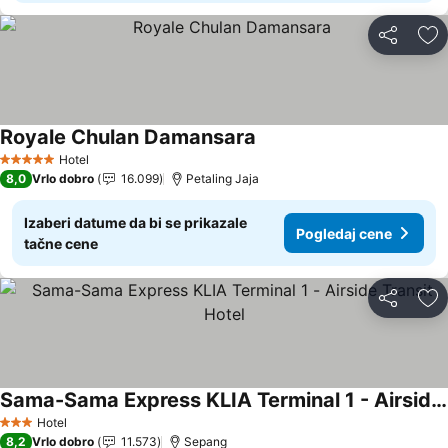
Deli
Do
Royale Chulan Damansara
Pogledaj cene
Hotel
5 Zvezdice
8,0
Vrlo dobro
16.099
Petaling Jaja
Izaberi datume da bi se prikazale
Pogledaj cene
tačne cene
Deli
Do
Sama-Sama Express KLIA Terminal 1 - Airside Transit Hotel
Pogledaj cene
Hotel
3 Zvezdice
8,2
Vrlo dobro
11.573
Sepang