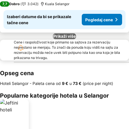
3 Zvezdice
7,7
Dobro
3.042
Kuala Selangor
Izaberi datume da bi se prikazale
Pogledaj cene
tačne cene
Prikaži više
Cene i raspoloživost koje primamo sa sajtova za rezervaciju
neprestano se menjaju. To znači da ponuda koju vidiš na sajtu za
rezervaciju možda neće uvek biti potpuno ista kao ona koja je bila
prikazana na trivagu.
Opseg cena
Hoteli Selangor -
Paleta cena
od
‎9 €
u
‎73 €
(price per night)
Popularne kategorije hotela u Selangor