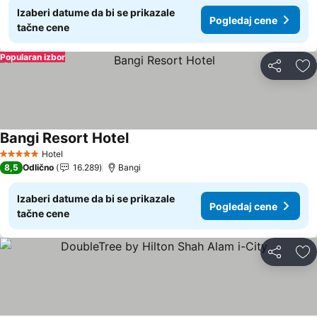
Izaberi datume da bi se prikazale
Pogledaj cene
tačne cene
Popularan izbor
Deli
Do
Bangi Resort Hotel
Pogledaj cene
Hotel
5 Zvezdice
8,5
Odlično
16.289
Bangi
Izaberi datume da bi se prikazale
Pogledaj cene
tačne cene
Deli
Do