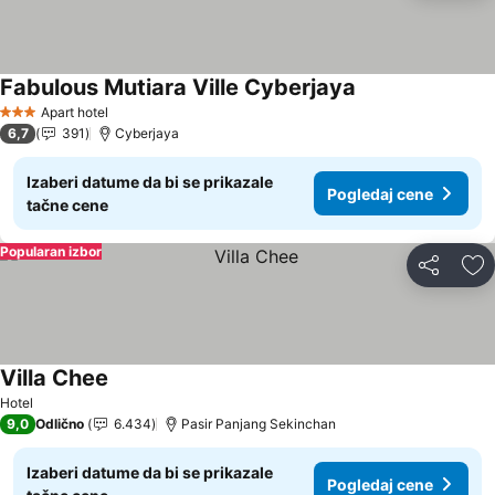
Fabulous Mutiara Ville Cyberjaya
Pogledaj cene
Apart hotel
3 Zvezdice
6,7
391
Cyberjaya
Izaberi datume da bi se prikazale
Pogledaj cene
tačne cene
Popularan izbor
Deli
Do
Villa Chee
Pogledaj cene
Hotel
9,0
Odlično
6.434
Pasir Panjang Sekinchan
Izaberi datume da bi se prikazale
Pogledaj cene