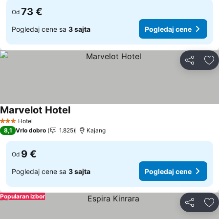
73 €
Od
Pogledaj cene sa
3 sajta
Pogledaj cene
Deli
Do
Marvelot Hotel
Pogledaj cene
Hotel
3 Zvezdice
8,1
Vrlo dobro
1.825
Kajang
9 €
Od
Pogledaj cene sa
3 sajta
Pogledaj cene
Popularan izbor
Deli
Do