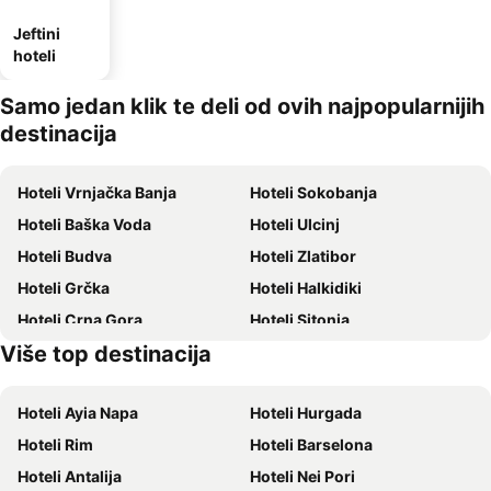
Jeftini
hoteli
Samo jedan klik te deli od ovih najpopularnijih
destinacija
Hoteli Vrnjačka Banja
Hoteli Sokobanja
Hoteli Baška Voda
Hoteli Ulcinj
Hoteli Budva
Hoteli Zlatibor
Hoteli Grčka
Hoteli Halkidiki
Hoteli Crna Gora
Hoteli Sitonia
Više top destinacija
Hoteli Krit
Hoteli Majorka
Hoteli Ayia Napa
Hoteli Hurgada
Hoteli Rim
Hoteli Barselona
Hoteli Antalija
Hoteli Nei Pori