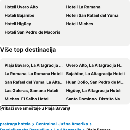
Hoteli Uvero Alto
Hoteli La Romana
The MT Hotel
Hotel J&M
Hoteli Bajahibe
Hoteli San Rafael del Yuma
Punta Cana
Paradisus By Meliá Punta Cana
Hoteli Higüey
Hoteli Miches
Eden Roc Cap Cana
Hotel Cortecito Inn Bavaro
Hoteli San Pedro de Macoris
Hotel Maracas Punta Cana
Više top destinacija
Plaja Bavaro, La Altagracija Hoteli
Uvero Alto, La Altagracija Hoteli
La Romana, La Romana Hoteli
Bajahibe, La Altagracija Hoteli
San Rafael del Yuma, La Altagracija Hoteli
Huan Dolio, San Pedro de Makoris Hoteli
Las Galeras, Samana Hoteli
Higüey, La Altagracija Hoteli
Miches, El Seíbo Hoteli
Santo Domingo, Distrito Nacional Hoteli
Puerto Plata, Puerto Plata Hoteli
Boka Čika, Distrito Nacional Hoteli
Prikaži sve smeštaje u Plaja Bavaro
Plaja Dorada, Puerto Plata Hoteli
Las Terenas, Samana Hoteli
pretraga hotela
Centralna i Južna Amerika
Dominikanska Republika
La Altagracija
Plaja Bavaro