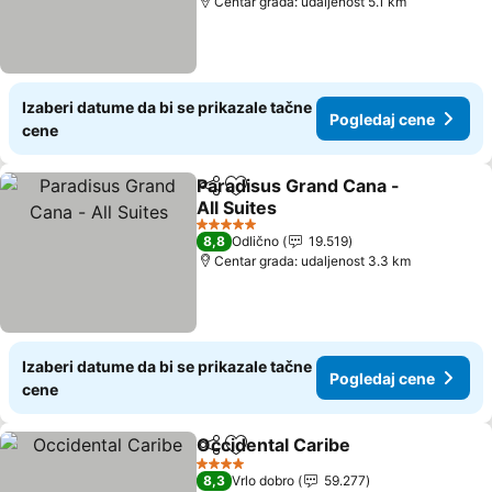
Centar grada: udaljenost 5.1 km
Izaberi datume da bi se prikazale tačne
Pogledaj cene
cene
Paradisus Grand Cana -
Deli
Dodati u favorite
All Suites
5 Zvezdice
8,8
Odlično
19.519
Centar grada: udaljenost 3.3 km
Izaberi datume da bi se prikazale tačne
Pogledaj cene
cene
Occidental Caribe
Deli
Dodati u favorite
4 Zvezdice
8,3
Vrlo dobro
59.277