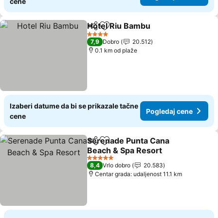
cene
Hotel Riu Bambu
Deli
Dodati u favorite
4 Zvezdice
7,9
Dobro
20.512
0.1 km od plaže
Izaberi datume da bi se prikazale tačne
Pogledaj cene
cene
Serenade Punta Cana
Deli
Dodati u favorite
Beach & Spa Resort
5 Zvezdice
8,4
Vrlo dobro
20.583
Centar grada: udaljenost 11.1 km