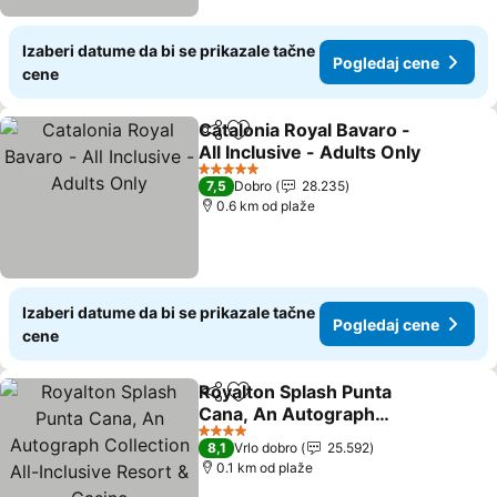
Izaberi datume da bi se prikazale tačne
Pogledaj cene
cene
Catalonia Royal Bavaro -
Deli
Dodati u favorite
All Inclusive - Adults Only
5 Zvezdice
7,5
Dobro
28.235
0.6 km od plaže
Izaberi datume da bi se prikazale tačne
Pogledaj cene
cene
Royalton Splash Punta
Deli
Dodati u favorite
Cana, An Autograph
Collection All-Inclusive
4 Zvezdice
8,1
Vrlo dobro
25.592
Resort & Casino
0.1 km od plaže