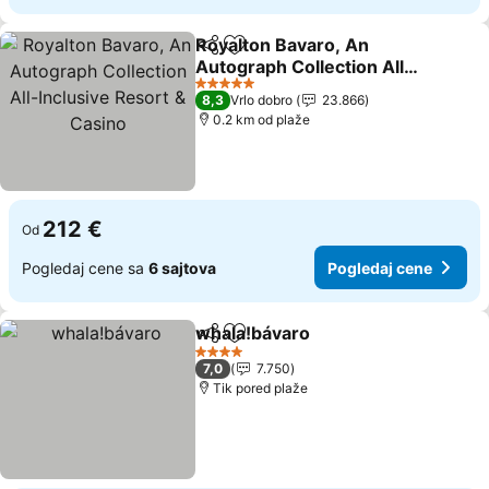
Royalton Bavaro, An
Deli
Dodati u favorite
Autograph Collection All-
Inclusive Resort & Casino
5 Zvezdice
8,3
Vrlo dobro
23.866
0.2 km od plaže
212 €
Od
Pogledaj cene sa
6 sajtova
Pogledaj cene
whala!bávaro
Deli
Dodati u favorite
4 Zvezdice
7,0
7.750
Tik pored plaže