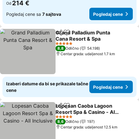
214 €
Od
Pogledaj cene sa
7 sajtova
Pogledaj cene
Grand Palladium Punta
Deli
Dodati u favorite
Cana Resort & Spa
5 Zvezdice
8,8
Odlično
54.198
Centar grada: udaljenost 1.7 km
Izaberi datume da bi se prikazale tačne
Pogledaj cene
cene
Lopesan Caoba Lagoon
Deli
Dodati u favorite
Resort Spa & Casino - All
Inclusive
5 Zvezdice
8,6
Odlično
197
Centar grada: udaljenost 12.5 km