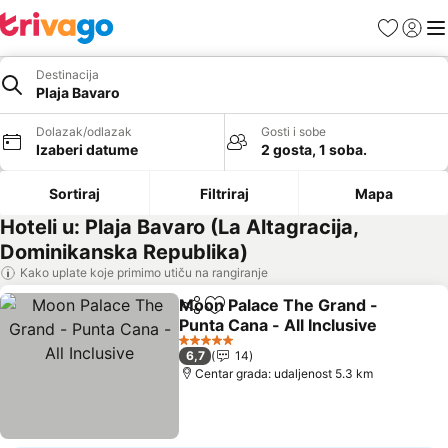
Favoriti
Prijavi
Men
Destinacija
Plaja Bavaro
Dolazak/odlazak
Gosti i sobe
Izaberi datume
2 gosta, 1 soba.
Sortiraj
Filtriraj
Mapa
Hoteli u: Plaja Bavaro (La Altagracija,
Dominikanska Republika)
Kako uplate koje primimo utiču na rangiranje
Moon Palace The Grand -
Deli
Dodati u favorite
Punta Cana - All Inclusive
5 Zvezdice
6,7
14
Centar grada: udaljenost 5.3 km