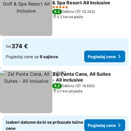
& Spa Resort All Inclusive
5 Zvezdice
9,2
Odlično
52.243
0.2 km od plaže
374 €
Od
Pogledaj cene sa
6 sajtova
Pogledaj cene
Zel Punta Cana, All Suites
Deli
Dodati u favorite
- All inclusive
9,2
Odlično
16.630
0.1 km od plaže
Izaberi datume da bi se prikazale tačne
Pogledaj cene
cene