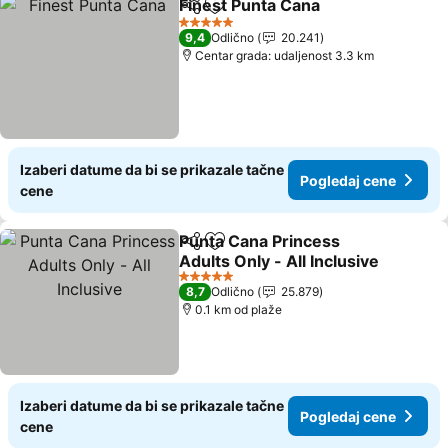
Finest Punta Cana
Deli
Dodati u favorite
5 Zvezdice
9,4
Odlično
20.241
Centar grada: udaljenost 3.3 km
Izaberi datume da bi se prikazale tačne
Pogledaj cene
cene
Punta Cana Princess
Deli
Dodati u favorite
Adults Only - All Inclusive
5 Zvezdice
8,7
Odlično
25.879
0.1 km od plaže
Izaberi datume da bi se prikazale tačne
Pogledaj cene
cene