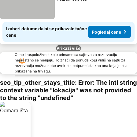
Izaberi datume da bi se prikazale tačne
Pogledaj cene
cene
Prikaži više
Cene i raspoloživost koje primamo sa sajtova za rezervaciju
neprestano se menjaju. To znači da ponuda koju vidiš na sajtu za
rezervaciju možda neće uvek biti potpuno ista kao ona koja je bila
prikazana na trivagu.
seo_tlp_other_stays_title: Error: The intl string
context variable "lokacija" was not provided
to the string "undefined"