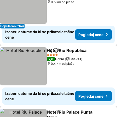
0.5 km od plaže
Popularan izbor
Izaberi datume da bi se prikazale tačne
Pogledaj cene
cene
Hotel Riu Republica
Deli
Dodati u favorite
4 Zvezdice
7,8
Dobro
33.741
0.4 km od plaže
Izaberi datume da bi se prikazale tačne
Pogledaj cene
cene
Hotel Riu Palace Punta
Deli
Dodati u favorite