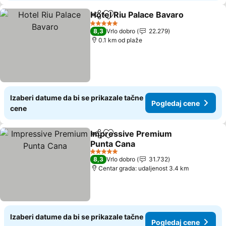
Hotel Riu Palace Bavaro
Deli
Dodati u favorite
5 Zvezdice
8,3
Vrlo dobro
22.279
0.1 km od plaže
Izaberi datume da bi se prikazale tačne
Pogledaj cene
cene
Impressive Premium
Deli
Dodati u favorite
Punta Cana
5 Zvezdice
8,3
Vrlo dobro
31.732
Centar grada: udaljenost 3.4 km
Izaberi datume da bi se prikazale tačne
Pogledaj cene