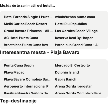
Možda će te zanimati i ovi hoteli…
Hotel Faranda Single 1 Punta Cana - Adults Only
whala!urban punta cana
Meliá Caribe Beach Resort
Hotel Riu Republica
Grand Bavaro Princess - All Inclusive
Los Corales Beach Village
AC Hotel Punta Cana
Reserva Real By Harper
Breathless Punta Cana Resort & Spa
Paradisus Grand Cana - All Suites
Interesantna mesta - Plaja Bavaro
Hotel Riu Palace Macao
whala!bávaro
Sunscape Bavaro Beach Punta Cana
Tropical Clubs Bavaro Resort
Punta Cana Beach
Mercado El Cortecito
Punta Cana Beach
Four Points by Sheraton Puntacana
Playa Macao
Dolphin Island
Hotel Riu Palace Punta Cana
Hotel Riu Palace Bavaro
Playa Bávaro Complejo Barceló Bávaro
Gabi's Ranch
Catalonia Punta Cana - All Inclusive
Bakour Punta Cana Suites
Aeropuerto Internacional Punta Cana
Arena Gorda Iberostar
Zel Punta Cana, All Suites - All inclusive
HM Bavaro Beach
Basílica Nuestra Señora de La Altagracia
Arena Gorda Complejo Bahia Principe Bavaro
Natura Park Beach Eco Resort & Spa
Checkin El Cortecito Beach
Top-destinacije
Honky Tonk Punta Cana
Royal Beach Hotel Punta Cana A Jdv By Hyatt Hotel
Hotel Capriccio Mare y Restaurante
Hotel IFA Villas Bávaro Resort & Spa