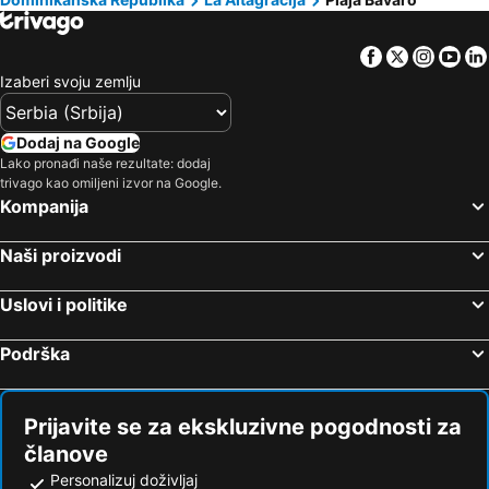
Facebook
Twitter
Insta
Yo
Izaberi svoju zemlju
Dodaj na Google
Lako pronađi naše rezultate: dodaj
trivago kao omiljeni izvor na Google.
Kompanija
Naši proizvodi
Uslovi i politike
Podrška
Prijavite se za ekskluzivne pogodnosti za
članove
Personalizuj doživljaj