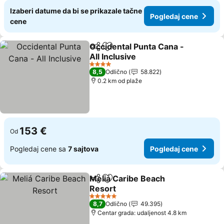
Izaberi datume da bi se prikazale tačne
Pogledaj cene
cene
Occidental Punta Cana -
Deli
Dodati u favorite
All Inclusive
4 Zvezdice
8,5
Odlično
58.822
0.2 km od plaže
153 €
Od
Pogledaj cene sa
7 sajtova
Pogledaj cene
Meliá Caribe Beach
Deli
Dodati u favorite
Resort
5 Zvezdice
8,7
Odlično
49.395
Centar grada: udaljenost 4.8 km