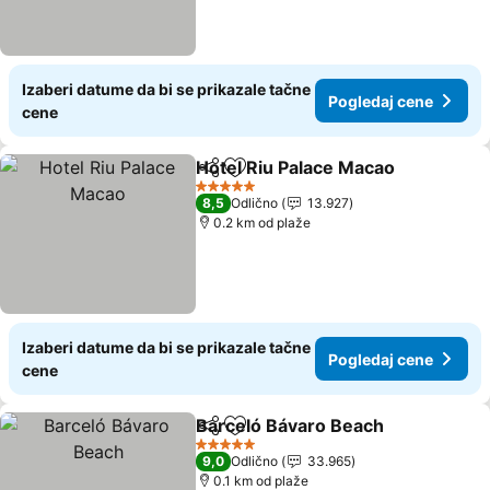
Izaberi datume da bi se prikazale tačne
Pogledaj cene
cene
Hotel Riu Palace Macao
Deli
Dodati u favorite
5 Zvezdice
8,5
Odlično
13.927
0.2 km od plaže
Izaberi datume da bi se prikazale tačne
Pogledaj cene
cene
Barceló Bávaro Beach
Deli
Dodati u favorite
5 Zvezdice
9,0
Odlično
33.965
0.1 km od plaže