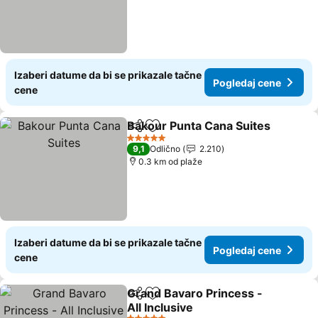
Izaberi datume da bi se prikazale tačne
Pogledaj cene
cene
Bakour Punta Cana Suites
Deli
Dodati u favorite
5 Zvezdice
9,1
Odlično
2.210
0.3 km od plaže
Izaberi datume da bi se prikazale tačne
Pogledaj cene
cene
Grand Bavaro Princess -
Deli
Dodati u favorite
All Inclusive