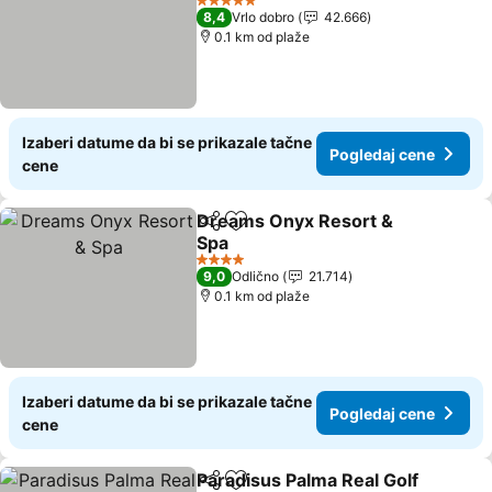
5 Zvezdice
8,4
Vrlo dobro
42.666
0.1 km od plaže
Izaberi datume da bi se prikazale tačne
Pogledaj cene
cene
Dreams Onyx Resort &
Deli
Dodati u favorite
Spa
4 Zvezdice
9,0
Odlično
21.714
0.1 km od plaže
Izaberi datume da bi se prikazale tačne
Pogledaj cene
cene
Paradisus Palma Real Golf
Deli
Dodati u favorite