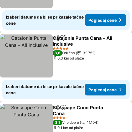
Izaberi datume da bi se prikazale tačne
Pogledaj cene
cene
Catalonia Punta Cana - All
Deli
Dodati u favorite
Inclusive
5 Zvezdice
8,6
Odlično
32.752
0.3 km od plaže
Izaberi datume da bi se prikazale tačne
Pogledaj cene
cene
Sunscape Coco Punta
Deli
Dodati u favorite
Cana
4 Zvezdice
8,1
Vrlo dobro
11.104
0.1 km od plaže