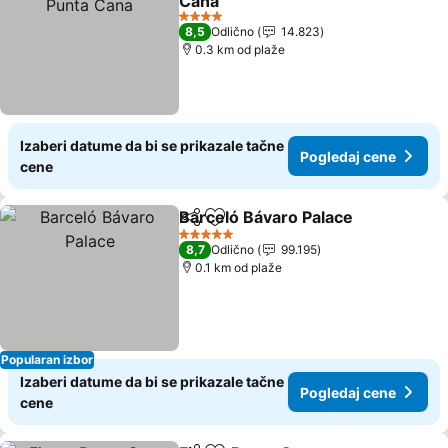
Cana
4 Zvezdice
8,5
Odlično
14.823
0.3 km od plaže
Izaberi datume da bi se prikazale tačne
Pogledaj cene
cene
Barceló Bávaro Palace
Deli
Dodati u favorite
5 Zvezdice
8,7
Odlično
99.195
0.1 km od plaže
Popularan izbor
Izaberi datume da bi se prikazale tačne
Pogledaj cene
cene