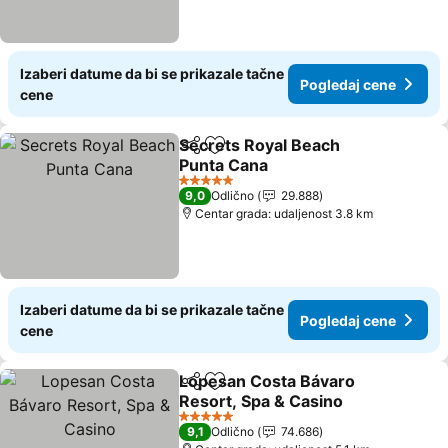
Izaberi datume da bi se prikazale tačne
Pogledaj cene
cene
Secrets Royal Beach
Deli
Dodati u favorite
Punta Cana
5 Zvezdice
9,0
Odlično
29.888
Centar grada: udaljenost 3.8 km
Izaberi datume da bi se prikazale tačne
Pogledaj cene
cene
Lopesan Costa Bávaro
Deli
Dodati u favorite
Resort, Spa & Casino
5 Zvezdice
9,1
Odlično
74.686