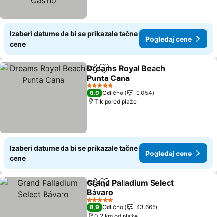
Izaberi datume da bi se prikazale tačne
Pogledaj cene
cene
Dreams Royal Beach
Deli
Dodati u favorite
Punta Cana
5 Zvezdice
8,9
Odlično
9.054
Tik pored plaže
Izaberi datume da bi se prikazale tačne
Pogledaj cene
cene
Grand Palladium Select
Deli
Dodati u favorite
Bávaro
5 Zvezdice
8,9
Odlično
43.665
0.2 km od plaže