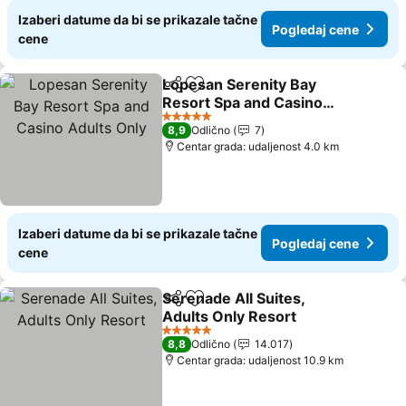
Izaberi datume da bi se prikazale tačne
Pogledaj cene
cene
Lopesan Serenity Bay
Deli
Dodati u favorite
Resort Spa and Casino
Adults Only
5 Zvezdice
8,9
Odlično
7
Centar grada: udaljenost 4.0 km
Izaberi datume da bi se prikazale tačne
Pogledaj cene
cene
Serenade All Suites,
Deli
Dodati u favorite
Adults Only Resort
5 Zvezdice
8,8
Odlično
14.017
Centar grada: udaljenost 10.9 km