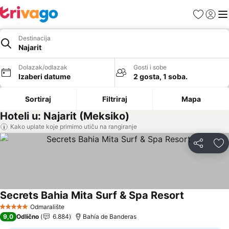
Favoriti
Prijavi
Men
Destinacija
Najarit
Dolazak/odlazak
Gosti i sobe
Izaberi datume
2 gosta, 1 soba.
Sortiraj
Filtriraj
Mapa
Hoteli u: Najarit (Meksiko)
Kako uplate koje primimo utiču na rangiranje
Deli
Do
Secrets Bahia Mita Surf & Spa Resort
Pogledaj c
Odmaralište
5 Zvezdice
9,0
Odlično
6.884
Bahía de Banderas