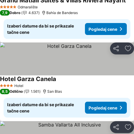
Grand Matlali Suites & Villas Riviera Nayarit
Pog
Odmaralište
5 Zvezdice
7,9
Dobro
4.637
Bahía de Banderas
Izaberi datume da bi se prikazale
Pogledaj cene
tačne cene
Deli
Do
Hotel Garza Canela
Pogledaj cene
Hotel
4 Zvezdice
8,5
Odlično
1.561
San Blas
Izaberi datume da bi se prikazale
Pogledaj cene
tačne cene
Deli
Do