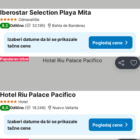
Iberostar Selection Playa Mita
Pogledaj cene
Odmaralište
5 Zvezdice
9,2
Odlično
32.195
Bahía de Banderas
Izaberi datume da bi se prikazale
Pogledaj cene
tačne cene
Popularan izbor
Deli
Do
Hotel Riu Palace Pacifico
Pogledaj cene
Hotel
5 Zvezdice
9,0
Odlično
18.246
Nuevo Vallarta
Izaberi datume da bi se prikazale
Pogledaj cene
tačne cene