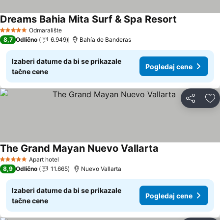
Dreams Bahia Mita Surf & Spa Resort
Pogledaj c
Odmaralište
5 Zvezdice
8,7
Odlično
6.949
Bahía de Banderas
Izaberi datume da bi se prikazale
Pogledaj cene
tačne cene
Deli
Do
The Grand Mayan Nuevo Vallarta
Pogledaj cene
Apart hotel
5 Zvezdice
8,9
Odlično
11.665
Nuevo Vallarta
Izaberi datume da bi se prikazale
Pogledaj cene
tačne cene