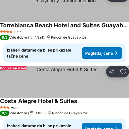
Torreblanca Beach Hotel and Suites Guayabitos - Desayuno y Comida Incluido
Pogledaj cene
Hotel
4 Zvezdice
8,3
Vrlo dobro
1.391
Rincón de Guayabitos
Izaberi datume da bi se prikazale
Pogledaj cene
tačne cene
Popularan izbor
Deli
Do
Costa Alegre Hotel & Suites
Pogledaj cene
Hotel
3 Zvezdice
8,2
Vrlo dobro
3.095
Rincón de Guayabitos
Izaberi datume da bi se prikazale
Pogledaj cene