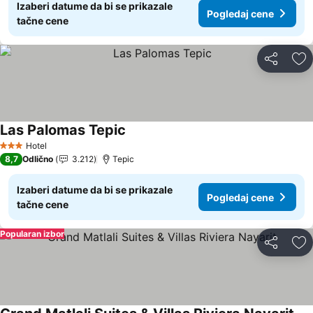
Izaberi datume da bi se prikazale
Pogledaj cene
tačne cene
Deli
Do
Las Palomas Tepic
Pogledaj cene
Hotel
3 Zvezdice
8,7
Odlično
3.212
Tepic
Izaberi datume da bi se prikazale
Pogledaj cene
tačne cene
Popularan izbor
Deli
Do