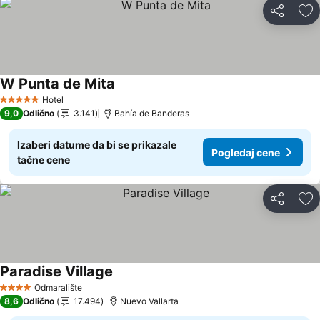
Deli
Do
W Punta de Mita
Pogledaj cene
Hotel
5 Zvezdice
9,0
Odlično
3.141
Bahía de Banderas
Izaberi datume da bi se prikazale
Pogledaj cene
tačne cene
Deli
Do
Paradise Village
Pogledaj cene
Odmaralište
4 Zvezdice
8,6
Odlično
17.494
Nuevo Vallarta