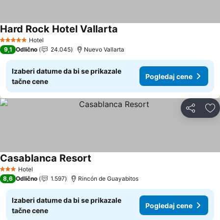
Hard Rock Hotel Vallarta
Pogledaj cene
Hotel
5 Zvezdice
9,1
Odlično
24.045
Nuevo Vallarta
Izaberi datume da bi se prikazale
Pogledaj cene
tačne cene
Deli
Do
Casablanca Resort
Pogledaj cene
Hotel
3 Zvezdice
8,6
Odlično
1.597
Rincón de Guayabitos
Izaberi datume da bi se prikazale
Pogledaj cene
tačne cene