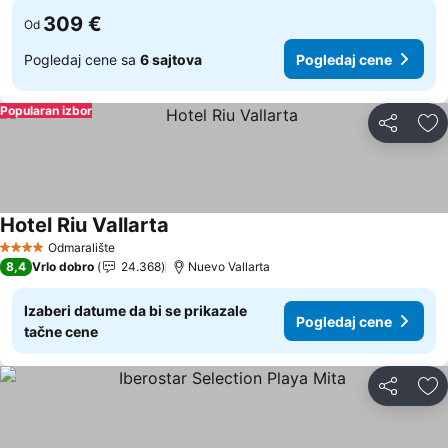
309 €
Od
Pogledaj cene sa
6 sajtova
Pogledaj cene
Popularan izbor
Deli
Do
Hotel Riu Vallarta
Pogledaj cene
Odmaralište
4 Zvezdice
8,4
Vrlo dobro
24.368
Nuevo Vallarta
Izaberi datume da bi se prikazale
Pogledaj cene
tačne cene
Deli
Do