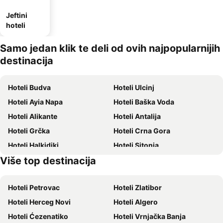
Jeftini
hoteli
Samo jedan klik te deli od ovih najpopularnijih
destinacija
Hoteli Budva
Hoteli Ulcinj
Hoteli Ayia Napa
Hoteli Baška Voda
Hoteli Alikante
Hoteli Antalija
Hoteli Grčka
Hoteli Crna Gora
Hoteli Halkidiki
Hoteli Sitonia
Više top destinacija
Hoteli Krit
Hoteli Krf
Hoteli Petrovac
Hoteli Zlatibor
Hoteli Herceg Novi
Hoteli Algero
Hoteli Ćezenatiko
Hoteli Vrnjačka Banja