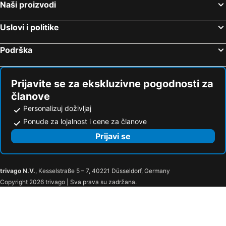
Hoteli Tesalija
Hoteli Sicilija
Naši proizvodi
Uslovi i politike
Podrška
Prijavite se za ekskluzivne pogodnosti za
članove
Personalizuj doživljaj
Ponude za lojalnost i cene za članove
Prijavi se
trivago N.V.
, Kesselstraße 5 – 7, 40221 Düsseldorf, Germany
Copyright 2026 trivago | Sva prava su zadržana.