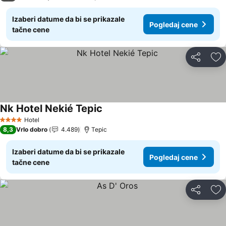
Izaberi datume da bi se prikazale
Pogledaj cene
tačne cene
Deli
Do
Nk Hotel Nekié Tepic
Pogledaj cene
Hotel
4 Zvezdice
8,3
Vrlo dobro
4.489
Tepic
Izaberi datume da bi se prikazale
Pogledaj cene
tačne cene
Deli
Do