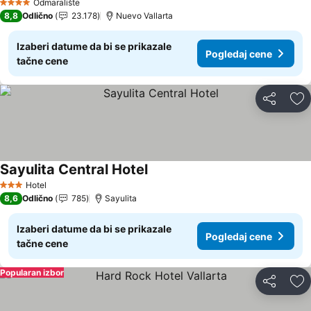
Pogledaj cene
Odmaralište
4 Zvezdice
8,8
Odlično
23.178
Nuevo Vallarta
Izaberi datume da bi se prikazale
Pogledaj cene
tačne cene
Deli
Do
Sayulita Central Hotel
Pogledaj cene
Hotel
3 Zvezdice
8,6
Odlično
785
Sayulita
Izaberi datume da bi se prikazale
Pogledaj cene
tačne cene
Popularan izbor
Deli
Do