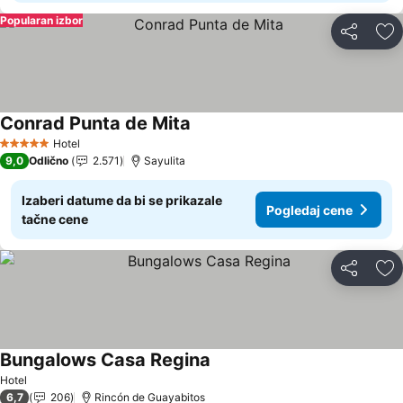
Popularan izbor
Deli
Do
Conrad Punta de Mita
Pogledaj cene
Hotel
5 Zvezdice
9,0
Odlično
2.571
Sayulita
Izaberi datume da bi se prikazale
Pogledaj cene
tačne cene
Deli
Do
Bungalows Casa Regina
Pogledaj cene
Hotel
6,7
206
Rincón de Guayabitos