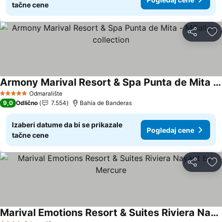
tačne cene
Deli
Do
Armony Marival Resort & Spa Punta de Mita - MGallery collection
Pogledaj cene
Odmaralište
5 Zvezdice
9,0
Odlično
7.554
Bahía de Banderas
Izaberi datume da bi se prikazale
Pogledaj cene
tačne cene
Deli
Do
Marival Emotions Resort & Suites Riviera Nayarit by Mercure