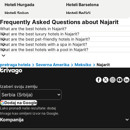
Hoteli Hurgada
Hoteli Barselona
Hoteli Solun
Hoteli Bečići
Frequently Asked Questions about Najarit
Hoteli Hanija
Hoteli Tivat
What are the best hotels in Najarit?
Hoteli Nica
Hoteli Sutomore
What are the best luxury hotels in Najarit?
Hoteli Rim
Hoteli Nei Pori
What are the best pet-friendly hotels in Najarit?
What are the best hotels with a spa in Najarit?
Hoteli Pefkohori
Hoteli Rimini
What are the best hotels with a pool in Najarit?
Hoteli Milano
Hoteli Hrvatsko primorje
Hoteli Majorka
Hoteli Kipar
pretraga hotela
Severna Amerika
Meksiko
Najarit
Hoteli Sardinija
Hoteli Ostrvo Tasos
Facebook
Twitter
Insta
Yo
Hoteli Santorini
Hoteli Italija
Izaberi svoju zemlju
Hoteli Srbija
Hoteli Malta
Hoteli Lefkada
Hoteli Ostrvo Zakintos
Dodaj na Google
Hoteli Hrvatska Istra
Hoteli Antalijska provincija
Lako pronađi naše rezultate: dodaj
trivago kao omiljeni izvor na Google.
Hoteli Egipat
Hoteli Tunis
Kompanija
Hoteli Kassandra Peninsula
Hoteli Turska