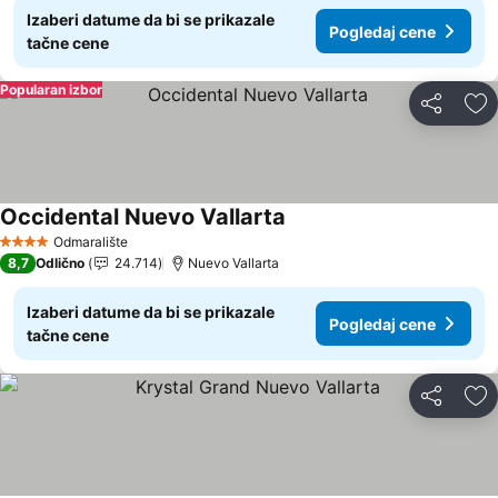
Izaberi datume da bi se prikazale
Pogledaj cene
tačne cene
Popularan izbor
Deli
Do
Occidental Nuevo Vallarta
Pogledaj cene
Odmaralište
4 Zvezdice
8,7
Odlično
24.714
Nuevo Vallarta
Izaberi datume da bi se prikazale
Pogledaj cene
tačne cene
Deli
Do