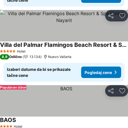
tačne cene
Deli
Do
Villa del Palmar Flamingos Beach Resort & Spa Riviera Nayarit
Pogledaj cene
Hotel
5 Zvezdice
8,9
Odlično
13.134
Nuevo Vallarta
Izaberi datume da bi se prikazale
Pogledaj cene
tačne cene
Popularan izbor
Deli
Do
BAOS
Pogledaj cene
Hotel