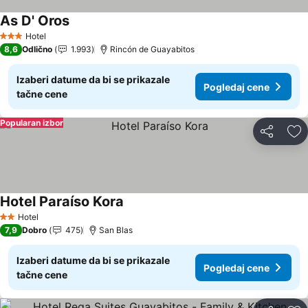
As D' Oros
Pogledaj cene
Hotel
3 Zvezdice
8,6
Odlično
1.993
Rincón de Guayabitos
Izaberi datume da bi se prikazale
Pogledaj cene
tačne cene
Popularan izbor
Deli
Do
Hotel Paraíso Kora
Pogledaj cene
Hotel
2 Zvezdice
7,9
Dobro
475
San Blas
Izaberi datume da bi se prikazale
Pogledaj cene
tačne cene