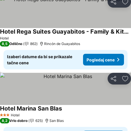
Deli
Do
Hotel Rega Suites Guayabitos - Family & Kitchen
Pogledaj cene
Hotel
8,5
Odlično
862
Rincón de Guayabitos
Izaberi datume da bi se prikazale
Pogledaj cene
tačne cene
Deli
Do
Hotel Marina San Blas
Pogledaj cene
Hotel
3 Zvezdice
8,2
Vrlo dobro
625
San Blas