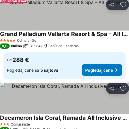
Popularan izbor
Deli
Do
Grand Palladium Vallarta Resort & Spa - All Inclusive
Pogledaj cene
Odmaralište
5 Zvezdice
8,6
Odlično
31.984
Bahía de Banderas
288 €
Od
Pogledaj cene sa
5 sajtova
Pogledaj cene
Deli
Do
Decameron Isla Coral, Ramada All Inclusive Resort
Pogledaj cene
Odmaralište
3 Zvezdice