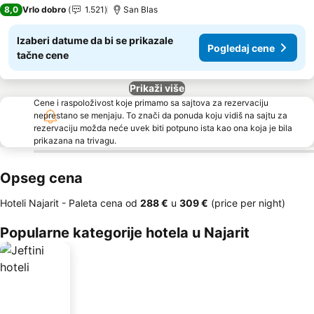
4 Zvezdice
8,0
Vrlo dobro
1.521
San Blas
Izaberi datume da bi se prikazale
Pogledaj cene
tačne cene
Prikaži više
Cene i raspoloživost koje primamo sa sajtova za rezervaciju
neprestano se menjaju. To znači da ponuda koju vidiš na sajtu za
rezervaciju možda neće uvek biti potpuno ista kao ona koja je bila
prikazana na trivagu.
Opseg cena
Hoteli Najarit -
Paleta cena
od
‎288 €
u
‎309 €
(price per night)
Popularne kategorije hotela u Najarit