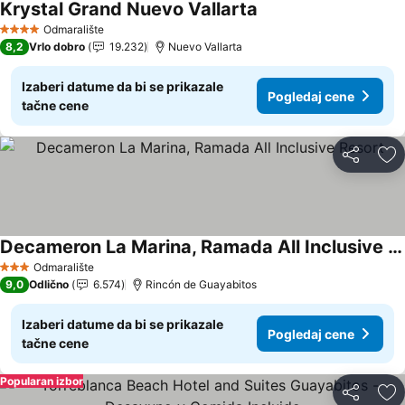
Krystal Grand Nuevo Vallarta
Pogledaj cene
Odmaralište
4 Zvezdice
8,2
Vrlo dobro
19.232
Nuevo Vallarta
Izaberi datume da bi se prikazale
Pogledaj cene
tačne cene
Deli
Do
Decameron La Marina, Ramada All Inclusive Resort
Pogledaj cene
Odmaralište
3 Zvezdice
9,0
Odlično
6.574
Rincón de Guayabitos
Izaberi datume da bi se prikazale
Pogledaj cene
tačne cene
Popularan izbor
Deli
Do