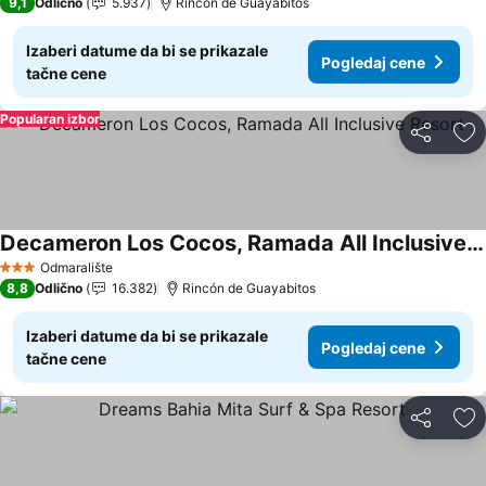
9,1
Odlično
5.937
Rincón de Guayabitos
Izaberi datume da bi se prikazale
Pogledaj cene
tačne cene
Popularan izbor
Deli
Do
Decameron Los Cocos, Ramada All Inclusive Resort
Pogledaj cene
Odmaralište
3 Zvezdice
8,8
Odlično
16.382
Rincón de Guayabitos
Izaberi datume da bi se prikazale
Pogledaj cene
tačne cene
Deli
Do