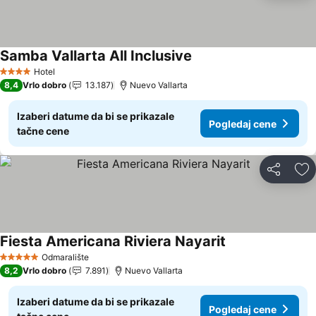
Samba Vallarta All Inclusive
Pogledaj cene
Hotel
4 Zvezdice
8,4
Vrlo dobro
13.187
Nuevo Vallarta
Izaberi datume da bi se prikazale
Pogledaj cene
tačne cene
Deli
Do
Fiesta Americana Riviera Nayarit
Pogledaj cene
Odmaralište
5 Zvezdice
8,2
Vrlo dobro
7.891
Nuevo Vallarta
Izaberi datume da bi se prikazale
Pogledaj cene