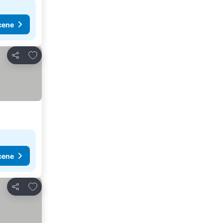
cene
Dodati u favorite
Deli
cene
Dodati u favorite
Deli