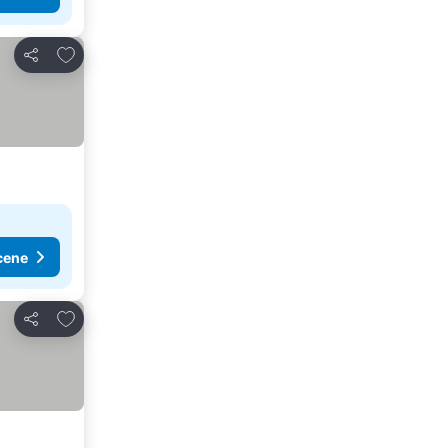
Dodati u favorite
Deli
cene
Dodati u favorite
Deli