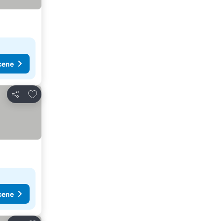
cene
Dodati u favorite
Deli
cene