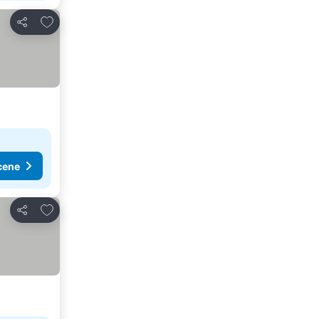
Dodati u favorite
Deli
cene
Dodati u favorite
Deli