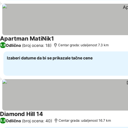
Apartman MatiNik1
Odlično
(broj ocena: 18)
9,8
Centar grada: udaljenost 7.3 km
Izaberi datume da bi se prikazale tačne cene
Diamond Hill 14
Odlično
(broj ocena: 40)
9,8
Centar grada: udaljenost 16.7 km