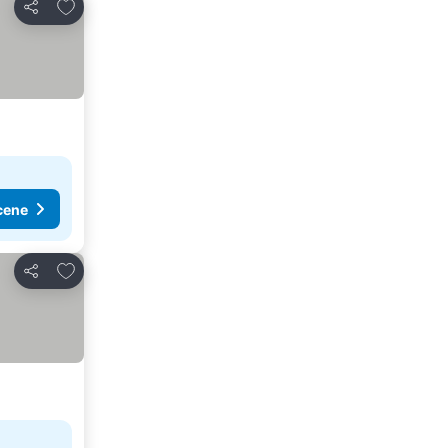
Dodati u favorite
Deli
cene
Dodati u favorite
Deli