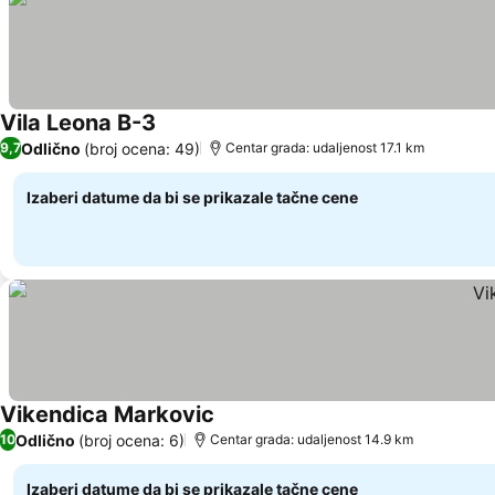
Vila Leona B-3
Odlično
(broj ocena: 49)
9,7
Centar grada: udaljenost 17.1 km
Izaberi datume da bi se prikazale tačne cene
Vikendica Markovic
Odlično
(broj ocena: 6)
10
Centar grada: udaljenost 14.9 km
Izaberi datume da bi se prikazale tačne cene