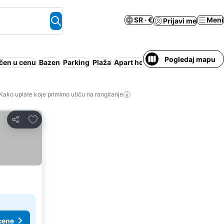
SR · €
Meni
Prijavi me
Pogledaj mapu
čen u cenu
Bazen
Parking
Plaža
Apart hotel
Kako uplate koje primimo utiču na rangiranje
Dodati u favorite
Deli
cene