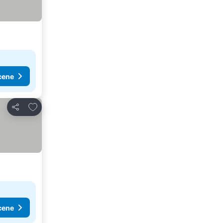
cene
Dodati u favorite
Deli
cene