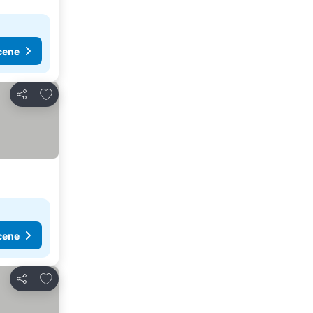
cene
Dodati u favorite
Deli
cene
Dodati u favorite
Deli