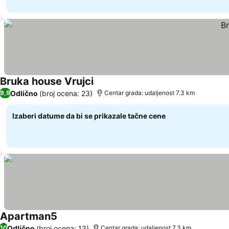
Bruka house Vrujci
Odlično
(broj ocena: 23)
9,9
Centar grada: udaljenost 7.3 km
Izaberi datume da bi se prikazale tačne cene
Apartman5
Odlično
(broj ocena: 13)
10
Centar grada: udaljenost 7.3 km