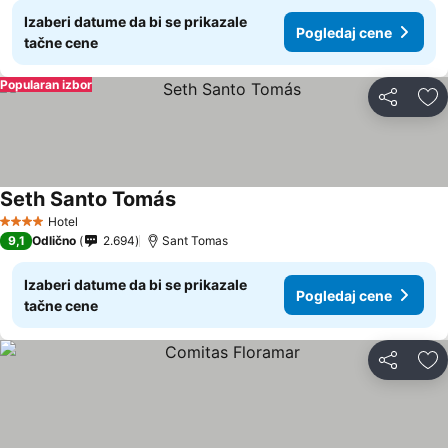
Izaberi datume da bi se prikazale
Pogledaj cene
tačne cene
Popularan izbor
Deli
Do
Seth Santo Tomás
Hotel
4 Zvezdice
9,1
Odlično
2.694
Sant Tomas
Izaberi datume da bi se prikazale
Pogledaj cene
tačne cene
Deli
Do