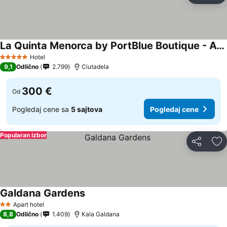
La Quinta Menorca by PortBlue Boutique - Adults Only
Hotel
5 Zvezdice
9,1
Odlično
2.799
Ciutadela
300 €
Od
Pogledaj cene sa
5 sajtova
Pogledaj cene
Popularan izbor
Deli
Do
Galdana Gardens
Apart hotel
2 Zvezdice
8,8
Odlično
1.409
Kala Galdana