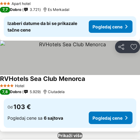
Apart hotel
3 Zvezdice
7,7
Dobro
3.721
Es Merkadal
Izaberi datume da bi se prikazale
Pogledaj cene
tačne cene
Deli
Do
RVHotels Sea Club Menorca
Hotel
4 Zvezdice
7,8
Dobro
5.929
Ciutadela
103 €
Od
Pogledaj cene sa
6 sajtova
Pogledaj cene
Prikaži više