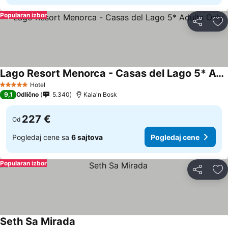
Popularan izbor
Deli
Do
Lago Resort Menorca - Casas del Lago 5* Adults Only
Hotel
5 Zvezdice
9,1
Odlično
5.340
Kala'n Bosk
227 €
Od
Pogledaj cene sa
6 sajtova
Pogledaj cene
Popularan izbor
Deli
Do
Seth Sa Mirada