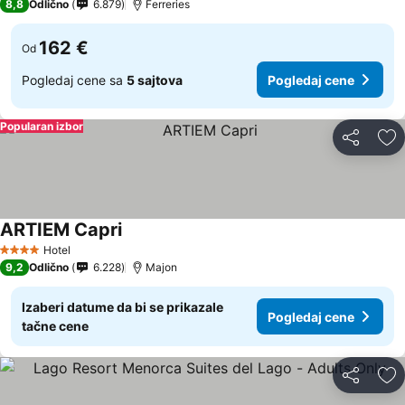
8,8
Odlično
6.879
Ferreries
162 €
Od
Pogledaj cene sa
5 sajtova
Pogledaj cene
Popularan izbor
Deli
Do
ARTIEM Capri
Hotel
4 Zvezdice
9,2
Odlično
6.228
Majon
Izaberi datume da bi se prikazale
Pogledaj cene
tačne cene
Deli
Do