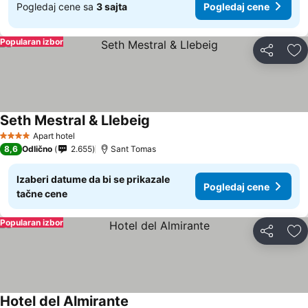
Pogledaj cene sa
3 sajta
Pogledaj cene
Popularan izbor
Deli
Do
Seth Mestral & Llebeig
Apart hotel
4 Zvezdice
8,6
Odlično
2.655
Sant Tomas
Izaberi datume da bi se prikazale
Pogledaj cene
tačne cene
Popularan izbor
Deli
Do
Hotel del Almirante