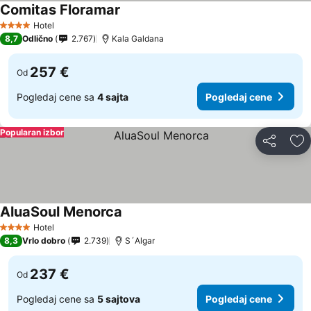
Comitas Floramar
Hotel
4 Zvezdice
8,7
Odlično
2.767
Kala Galdana
257 €
Od
Pogledaj cene sa
4 sajta
Pogledaj cene
Popularan izbor
Deli
Do
AluaSoul Menorca
Hotel
4 Zvezdice
8,3
Vrlo dobro
2.739
S´Algar
237 €
Od
Pogledaj cene sa
5 sajtova
Pogledaj cene