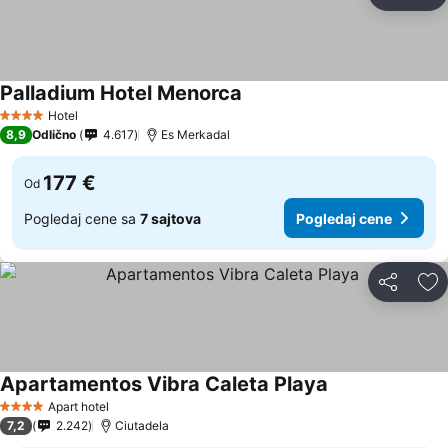
Deli
Do
Palladium Hotel Menorca
Hotel
4 Zvezdice
8,9
Odlično
4.617
Es Merkadal
177 €
Od
Pogledaj cene sa
7 sajtova
Pogledaj cene
Deli
Do
Apartamentos Vibra Caleta Playa
Apart hotel
4 Zvezdice
7,2
2.242
Ciutadela