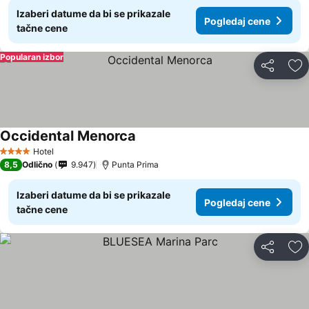
Izaberi datume da bi se prikazale
Pogledaj cene
tačne cene
Popularan izbor
Deli
Do
Occidental Menorca
Hotel
4 Zvezdice
8,5
Odlično
9.947
Punta Prima
Izaberi datume da bi se prikazale
Pogledaj cene
tačne cene
Deli
Do