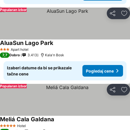
Popularan izbor
Deli
Do
AluaSun Lago Park
Apart hotel
3 Zvezdice
7,7
Dobro
3.413
Kala'n Bosk
Izaberi datume da bi se prikazale
Pogledaj cene
tačne cene
Popularan izbor
Deli
Do
Meliá Cala Galdana
Hotel
5 Zvezdice