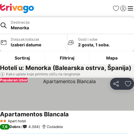
Favoriti
Prijavi
Men
Destinacija
Menorka
Dolazak/odlazak
Gosti i sobe
Izaberi datume
2 gosta, 1 soba.
Sortiraj
Filtriraj
Mapa
Hoteli u: Menorka (Balearska ostrva, Španija)
Kako uplate koje primimo utiču na rangiranje
Popularan izbor
Deli
Do
Apartamentos Blancala
Apart hotel
2 Zvezdice
7,6
Dobro
4.364
Ciutadela