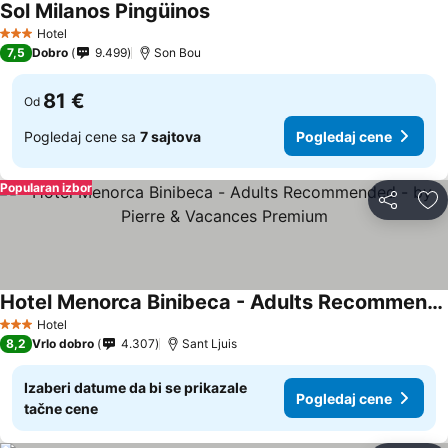
Sol Milanos Pingüinos
Hotel
3 Zvezdice
7,5
Dobro
9.499
Son Bou
81 €
Od
Pogledaj cene sa
7 sajtova
Pogledaj cene
Popularan izbor
Deli
Do
Hotel Menorca Binibeca - Adults Recommended - by Pierre & Vacances Premium
Hotel
3 Zvezdice
8,2
Vrlo dobro
4.307
Sant Ljuis
Izaberi datume da bi se prikazale
Pogledaj cene
tačne cene