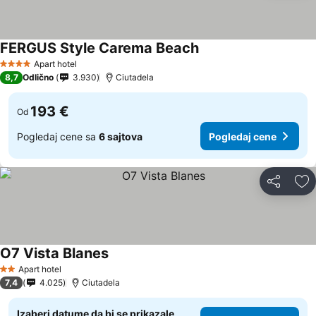
FERGUS Style Carema Beach
Apart hotel
4 Zvezdice
8,7
Odlično
3.930
Ciutadela
193 €
Od
Pogledaj cene sa
6 sajtova
Pogledaj cene
Deli
Do
O7 Vista Blanes
Apart hotel
2 Zvezdice
7,4
4.025
Ciutadela
Izaberi datume da bi se prikazale