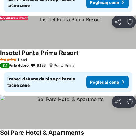
Pogledaj cene
tačne cene
Popularan izbor
Deli
Do
Insotel Punta Prima Resort
Hotel
5 Zvezdice
8,1
Vrlo dobro
6.156
Punta Prima
Izaberi datume da bi se prikazale
Pogledaj cene
tačne cene
Deli
Do
Sol Parc Hotel & Apartments