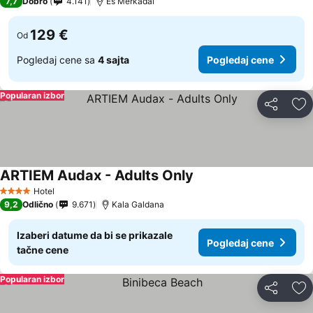
7,7
Dobro
4.141
Es Merkadal
129 €
Od
Pogledaj cene sa
4 sajta
Pogledaj cene
Popularan izbor
Deli
Do
ARTIEM Audax - Adults Only
Hotel
4 Zvezdice
9,2
Odlično
9.671
Kala Galdana
Izaberi datume da bi se prikazale
Pogledaj cene
tačne cene
Popularan izbor
Deli
Do