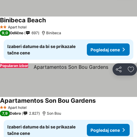
Binibeca Beach
Apart hotel
2 Zvezdice
9,0
Odlično
697
Binibeca
Izaberi datume da bi se prikazale
Pogledaj cene
tačne cene
Popularan izbor
Deli
Do
Apartamentos Son Bou Gardens
Apart hotel
2 Zvezdice
7,9
Dobro
2.827
Son Bou
Izaberi datume da bi se prikazale
Pogledaj cene
tačne cene