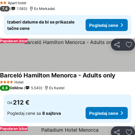
Apart hotel
2 Zvezdice
7,4
1.583
Es Merkadal
Izaberi datume da bi se prikazale
Pogledaj cene
tačne cene
Popularan izbor
Deli
Do
Barceló Hamilton Menorca - Adults only
Hotel
4 Zvezdice
8,6
Odlično
5.540
Es Kastel
212 €
Od
Pogledaj cene sa
8 sajtova
Pogledaj cene
Popularan izbor