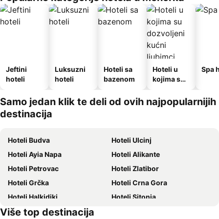
Jeftini
Luksuzni
Hoteli sa
Hoteli u
Spa h
hoteli
hoteli
bazenom
kojima su
dozvoljeni
kućni
Samo jedan klik te deli od ovih najpopularnijih
ljubimci
destinacija
Hoteli Budva
Hoteli Ulcinj
Hoteli Ayia Napa
Hoteli Alikante
Hoteli Petrovac
Hoteli Zlatibor
Hoteli Grčka
Hoteli Crna Gora
Hoteli Halkidiki
Hoteli Sitonia
Više top destinacija
Hoteli Krit
Hoteli Krf