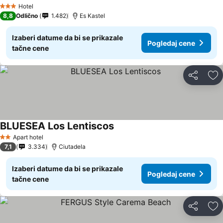
Hotel
3 Zvezdice
8,8
Odlično
1.482
Es Kastel
Izaberi datume da bi se prikazale
Pogledaj cene
tačne cene
Deli
Do
BLUESEA Los Lentiscos
Apart hotel
2 Zvezdice
7,1
3.334
Ciutadela
Izaberi datume da bi se prikazale
Pogledaj cene
tačne cene
Deli
Do