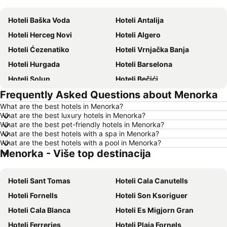
Hoteli Baška Voda
Hoteli Antalija
Hoteli Herceg Novi
Hoteli Algero
Hoteli Ćezenatiko
Hoteli Vrnjačka Banja
Hoteli Hurgada
Hoteli Barselona
Hoteli Solun
Hoteli Bečići
Frequently Asked Questions about Menorka
Hoteli Hanija
Hoteli Tivat
What are the best hotels in Menorka?
Hoteli Nica
Hoteli Sutomore
What are the best luxury hotels in Menorka?
Hoteli Rim
Hoteli Nei Pori
What are the best pet-friendly hotels in Menorka?
What are the best hotels with a spa in Menorka?
Hoteli Pefkohori
Hoteli Rimini
What are the best hotels with a pool in Menorka?
Menorka - Više top destinacija
Hoteli Milano
Hoteli Hrvatsko primorje
Hoteli Majorka
Hoteli Kipar
Hoteli Sant Tomas
Hoteli Cala Canutells
Hoteli Sardinija
Hoteli Ostrvo Tasos
Hoteli Fornells
Hoteli Son Ksoriguer
Hoteli Santorini
Hoteli Italija
Hoteli Cala Blanca
Hoteli Es Migjorn Gran
Hoteli Srbija
Hoteli Malta
Hoteli Ferreries
Hoteli Plaja Fornels
Hoteli Lefkada
Hoteli Ostrvo Zakintos