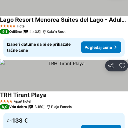
Lago Resort Menorca Suites del Lago - Adults Only
Hotel
5 Zvezdice
9,1
Odlično
4.408
Kala'n Bosk
Izaberi datume da bi se prikazale
Pogledaj cene
tačne cene
Deli
Do
TRH Tirant Playa
Apart hotel
4 Zvezdice
8,0
Vrlo dobro
3.150
Plaja Fornels
138 €
Od