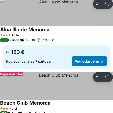
Deli
Do
Alua Illa de Menorca
Hotel
4 Zvezdice
8,6
Odlično
5.628
Sant Ljuis
153 €
Od
Pogledaj cene sa
7 sajtova
Pogledaj cene
Popularan izbor
Deli
Do
Beach Club Menorca
Hotel
3 Zvezdice