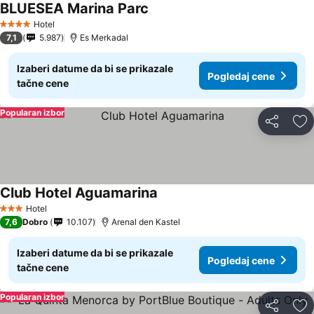
BLUESEA Marina Parc
Hotel
4 Zvezdice
7,1
5.987
Es Merkadal
Izaberi datume da bi se prikazale
Pogledaj cene
tačne cene
Popularan izbor
Deli
Do
Club Hotel Aguamarina
Hotel
3 Zvezdice
7,6
Dobro
10.107
Arenal den Kastel
Izaberi datume da bi se prikazale
Pogledaj cene
tačne cene
Popularan izbor
Deli
Do