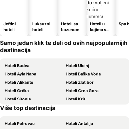
Jeftini
Luksuzni
Hoteli sa
Hoteli u
Spa h
hoteli
hoteli
bazenom
kojima su
dozvoljeni
kućni
Samo jedan klik te deli od ovih najpopularnijih
ljubimci
destinacija
Hoteli Budva
Hoteli Ulcinj
Hoteli Ayia Napa
Hoteli Baška Voda
Hoteli Alikante
Hoteli Zlatibor
Hoteli Grčka
Hoteli Crna Gora
Hoteli Sitonia
Hoteli Krit
Više top destinacija
Hoteli Krf
Hoteli Hrvatsko primorje
Hoteli Petrovac
Hoteli Antalija