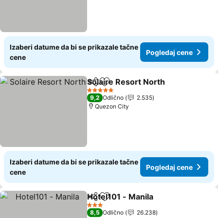
Izaberi datume da bi se prikazale tačne
Pogledaj cene
cene
Solaire Resort North
Deli
Dodati u favorite
Pogle
5 Zvezdice
9,2
Odlično
2.535
Quezon City
Izaberi datume da bi se prikazale tačne
Pogledaj cene
cene
Hotel101 - Manila
Deli
Dodati u favorite
Pogledaj
3 Zvezdice
8,5
Odlično
26.238