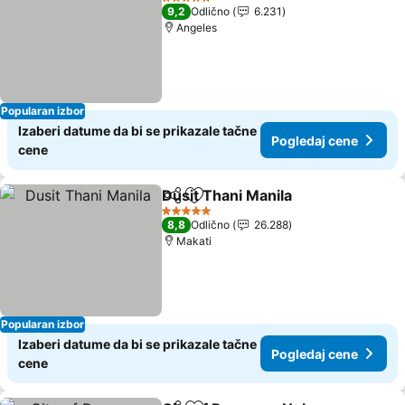
5 Zvezdice
9,2
Odlično
6.231
Angeles
Popularan izbor
Izaberi datume da bi se prikazale tačne
Pogledaj cene
cene
Dusit Thani Manila
Deli
Dodati u favorite
Pogleda
5 Zvezdice
8,8
Odlično
26.288
Makati
Popularan izbor
Izaberi datume da bi se prikazale tačne
Pogledaj cene
cene