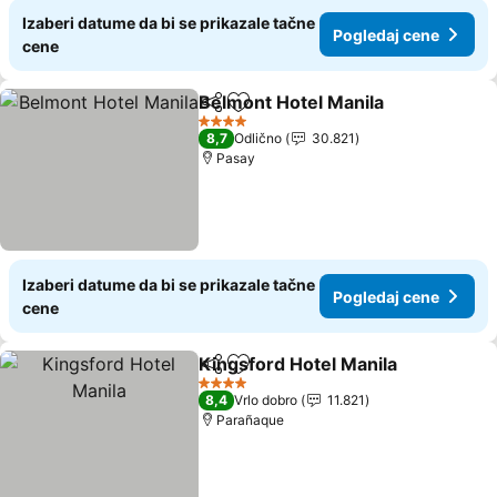
Izaberi datume da bi se prikazale tačne
Pogledaj cene
cene
Belmont Hotel Manila
Deli
Dodati u favorite
Pogl
4 Zvezdice
8,7
Odlično
30.821
Pasay
Izaberi datume da bi se prikazale tačne
Pogledaj cene
cene
Kingsford Hotel Manila
Deli
Dodati u favorite
Pog
4 Zvezdice
8,4
Vrlo dobro
11.821
Parañaque