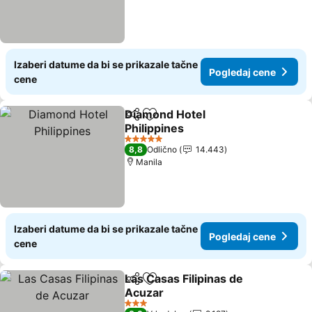
Izaberi datume da bi se prikazale tačne
Pogledaj cene
cene
Diamond Hotel
Deli
Dodati u favorite
Philippines
Pogledaj cene
5 Zvezdice
8,8
Odlično
14.443
Manila
Izaberi datume da bi se prikazale tačne
Pogledaj cene
cene
Las Casas Filipinas de
Deli
Dodati u favorite
Acuzar
Pogledaj cene
3 Zvezdice