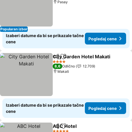
Pasay
Popularan izbor
Izaberi datume da bi se prikazale tačne
Pogledaj cene
cene
City Garden Hotel Makati
Deli
Dodati u favorite
P
4 Zvezdice
8,6
Odlično
12.709
Makati
Izaberi datume da bi se prikazale tačne
Pogledaj cene
cene
ABC Hotel
Deli
Dodati u favorite
Pogledaj cene