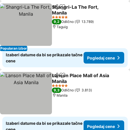
Shangri-La The Fort,
Deli
Dodati u favorite
Manila
Pogledaj cene
5 Zvezdice
9,2
Odlično
13.789
Taguig
Popularan izbor
Izaberi datume da bi se prikazale tačne
Pogledaj cene
cene
Lanson Place Mall of Asia
Deli
Dodati u favorite
Manila
Pogledaj cene
5 Zvezdice
9,3
Odlično
3.813
Manila
Izaberi datume da bi se prikazale tačne
Pogledaj cene
cene