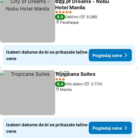
City of Dreams - Nobu
Deli
Dodati u favorite
Hotel Manila
Pogledaj cene
5 Zvezdice
8,9
Odlično
8.286
Parañaque
Izaberi datume da bi se prikazale tačne
Pogledaj cene
cene
Tropicana Suites
Deli
Dodati u favorite
Pogledaj 
3 Zvezdice
8,4
Vrlo dobro
3.770
Manila
Izaberi datume da bi se prikazale tačne
Pogledaj cene
cene