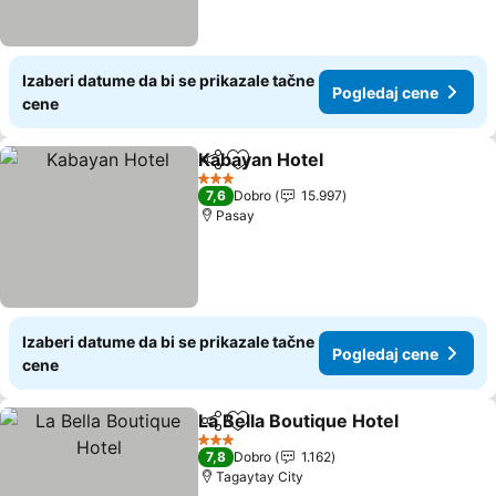
Izaberi datume da bi se prikazale tačne
Pogledaj cene
cene
Kabayan Hotel
Deli
Dodati u favorite
Pogledaj ce
3 Zvezdice
7,6
Dobro
15.997
Pasay
Izaberi datume da bi se prikazale tačne
Pogledaj cene
cene
La Bella Boutique Hotel
Deli
Dodati u favorite
Pog
3 Zvezdice
7,8
Dobro
1.162
Tagaytay City