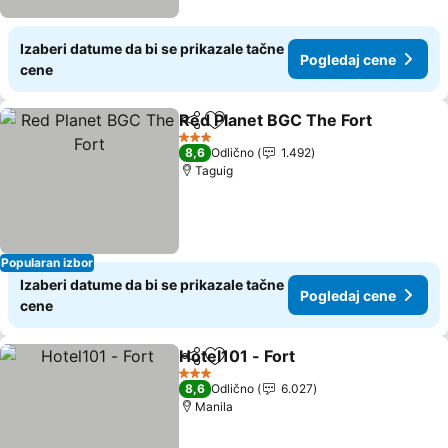
Izaberi datume da bi se prikazale tačne
Pogledaj cene
cene
Red Planet BGC The Fort
Deli
Dodati u favorite
P
3 Zvezdice
8,6
Odlično
1.492
Taguig
Popularan izbor
Izaberi datume da bi se prikazale tačne
Pogledaj cene
cene
Hotel101 - Fort
Deli
Dodati u favorite
Pogledaj c
3 Zvezdice
8,6
Odlično
6.027
Manila