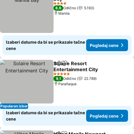
Pogledaj cene
4 Zvezdice
8,6
Odlično
5.193
Manila
Izaberi datume da bi se prikazale tačne
Pogledaj cene
cene
Solaire Resort
Deli
Dodati u favorite
Entertainment City
Pogledaj cene
5 Zvezdice
9,1
Odlično
22.789
Parañaque
Popularan izbor
Izaberi datume da bi se prikazale tačne
Pogledaj cene
cene