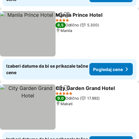
Manila Prince Hotel
Deli
Dodati u favorite
Pogled
4 Zvezdice
8,5
Odlično
5.300
Manila
Izaberi datume da bi se prikazale tačne
Pogledaj cene
cene
City Garden Grand Hotel
Deli
Dodati u favorite
P
5 Zvezdice
9,0
Odlično
17.992
Makati