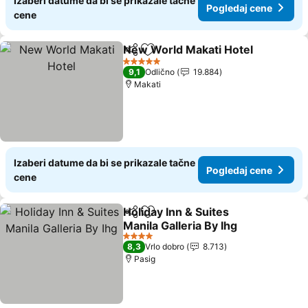
Izaberi datume da bi se prikazale tačne
Pogledaj cene
cene
New World Makati Hotel
Deli
Dodati u favorite
Po
5 Zvezdice
9,1
Odlično
19.884
Makati
Izaberi datume da bi se prikazale tačne
Pogledaj cene
cene
Holiday Inn & Suites
Deli
Dodati u favorite
Manila Galleria By Ihg
Pogledaj cene
4 Zvezdice
8,3
Vrlo dobro
8.713
Pasig