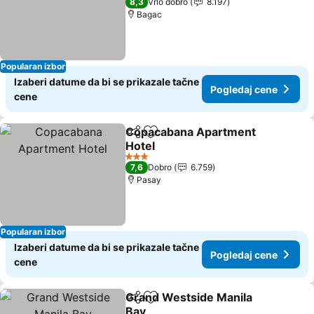
8,3
Vrlo dobro
8.197
Bagac
Popularan izbor
Izaberi datume da bi se prikazale tačne
Pogledaj cene
cene
Copacabana Apartment
Deli
Dodati u favorite
Hotel
Pogledaj cene
3 Zvezdice
7,6
Dobro
6.759
Pasay
Popularan izbor
Izaberi datume da bi se prikazale tačne
Pogledaj cene
cene
Grand Westside Manila
Deli
Dodati u favorite
Bay