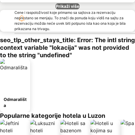
Prikaži više
Cene i raspoloživost koje primamo sa sajtova za rezervaciju
neprestano se menjaju. To znači da ponuda koju vidiš na sajtu za
rezervaciju možda neće uvek biti potpuno ista kao ona koja je bila
prikazana na trivagu.
seo_tlp_other_stays_title: Error: The intl string
context variable "lokacija" was not provided
to the string "undefined"
Odmarališt
a
Popularne kategorije hotela u Luzon