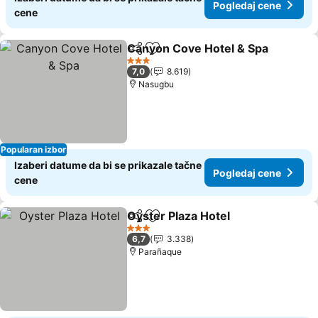
Pogledaj cene
cene
Canyon Cove Hotel & Spa
Deli
Dodati u favorite
3 Zvezdice
7,0
8.619
Nasugbu
Popularan izbor
Izaberi datume da bi se prikazale tačne
Pogledaj cene
cene
Oyster Plaza Hotel
Deli
Dodati u favorite
Pogleda
3 Zvezdice
6,7
3.338
Parañaque