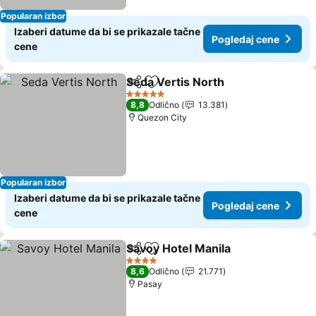
Popularan izbor
Izaberi datume da bi se prikazale tačne
Pogledaj cene
cene
Seda Vertis North
Deli
Dodati u favorite
Pogledaj
5 Zvezdice
8,8
Odlično
13.381
Quezon City
Popularan izbor
Izaberi datume da bi se prikazale tačne
Pogledaj cene
cene
Savoy Hotel Manila
Deli
Dodati u favorite
Pogleda
4 Zvezdice
8,6
Odlično
21.771
Pasay