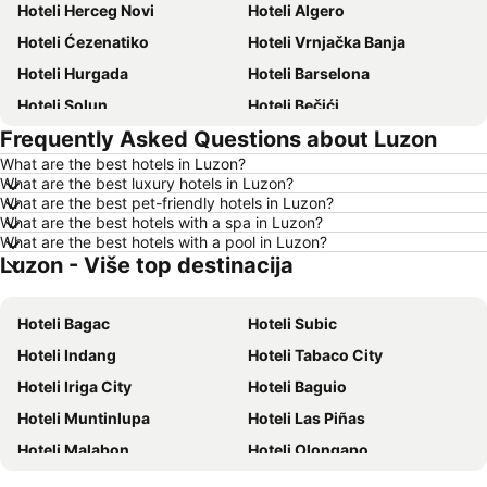
Hoteli Herceg Novi
Hoteli Algero
Hoteli Ćezenatiko
Hoteli Vrnjačka Banja
Hoteli Hurgada
Hoteli Barselona
Hoteli Solun
Hoteli Bečići
Frequently Asked Questions about Luzon
Hoteli Hanija
Hoteli Tivat
What are the best hotels in Luzon?
Hoteli Nica
Hoteli Sutomore
What are the best luxury hotels in Luzon?
Hoteli Rim
Hoteli Nei Pori
What are the best pet-friendly hotels in Luzon?
What are the best hotels with a spa in Luzon?
Hoteli Pefkohori
Hoteli Rimini
What are the best hotels with a pool in Luzon?
Luzon - Više top destinacija
Hoteli Milano
Hoteli Halkidiki
Hoteli Majorka
Hoteli Kipar
Hoteli Bagac
Hoteli Subic
Hoteli Sardinija
Hoteli Ostrvo Tasos
Hoteli Indang
Hoteli Tabaco City
Hoteli Santorini
Hoteli Italija
Hoteli Iriga City
Hoteli Baguio
Hoteli Srbija
Hoteli Malta
Hoteli Muntinlupa
Hoteli Las Piñas
Hoteli Lefkada
Hoteli Ostrvo Zakintos
Hoteli Malabon
Hoteli Olongapo
Hoteli Hrvatska Istra
Hoteli Antalijska provincija
Hoteli Calatagan
Hoteli Vigan City
Hoteli Egipat
Hoteli Tunis