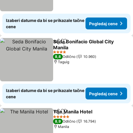
Izaberi datume da bi se prikazale tačne
Pogledaj cene
cene
Seda Bonifacio Global City
Deli
Dodati u favorite
Manila
Pogledaj cene
4 Zvezdice
8,8
Odlično
10.960
Taguig
Izaberi datume da bi se prikazale tačne
Pogledaj cene
cene
The Manila Hotel
Deli
Dodati u favorite
Pogledaj
5 Zvezdice
8,9
Odlično
16.794
Manila