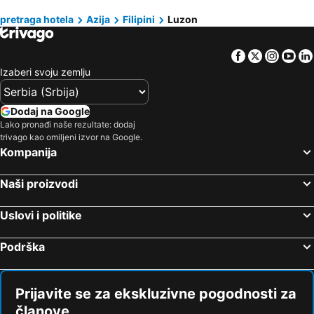
Hoteli Sorsogon City
Hoteli San Francisco
Hoteli Kassandra Peninsula
Hoteli Turska
pretraga hotela
Azija
Filipini
Luzon
Hoteli Bansud
Hoteli San Teodoro
Hoteli Tesalija
Hoteli Sicilija
Facebook
Twitter
Insta
Yo
Izaberi svoju zemlju
Dodaj na Google
Lako pronađi naše rezultate: dodaj
trivago kao omiljeni izvor na Google.
Kompanija
Naši proizvodi
Uslovi i politike
Podrška
Prijavite se za ekskluzivne pogodnosti za
članove