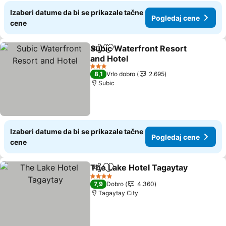
Izaberi datume da bi se prikazale tačne
Pogledaj cene
cene
Subic Waterfront Resort
Deli
Dodati u favorite
and Hotel
Pogledaj cene
3 Zvezdice
8,1
Vrlo dobro
2.695
Subic
Izaberi datume da bi se prikazale tačne
Pogledaj cene
cene
The Lake Hotel Tagaytay
Deli
Dodati u favorite
P
4 Zvezdice
7,9
Dobro
4.360
Tagaytay City