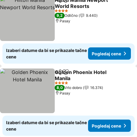
Hilton Manila Newport
Deli
Dodati u favorite
World Resorts
Pogledaj cene
4 Zvezdice
9,2
Odlično
9.440
Pasay
Izaberi datume da bi se prikazale tačne
Pogledaj cene
cene
Golden Phoenix Hotel
Deli
Dodati u favorite
Manila
Pogledaj cene
4 Zvezdice
8,0
Vrlo dobro
16.374
Pasay
Izaberi datume da bi se prikazale tačne
Pogledaj cene
cene