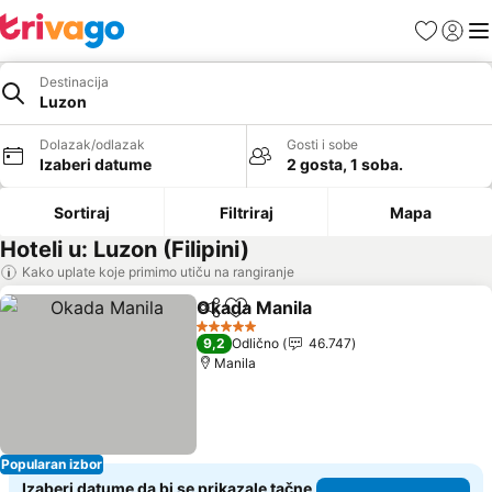
Favoriti
Prijavi
Men
Destinacija
Luzon
Dolazak/odlazak
Gosti i sobe
Izaberi datume
2 gosta, 1 soba.
Sortiraj
Filtriraj
Mapa
Hoteli u: Luzon (Filipini)
Kako uplate koje primimo utiču na rangiranje
Okada Manila
Deli
Dodati u favorite
Pogledaj cen
5 Zvezdice
9,2
Odlično
46.747
Manila
Popularan izbor
Izaberi datume da bi se prikazale tačne