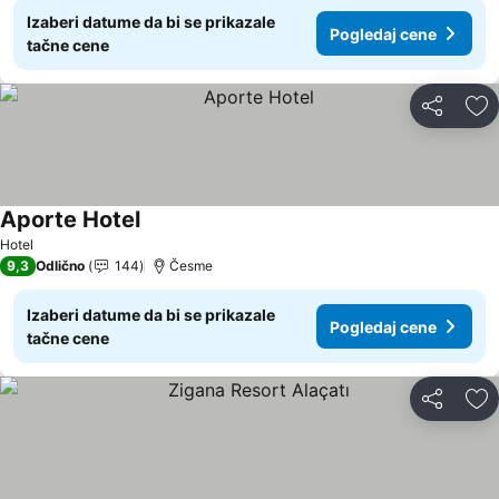
Izaberi datume da bi se prikazale
Pogledaj cene
tačne cene
Deli
Do
Aporte Hotel
Hotel
9,3
Odlično
144
Česme
Izaberi datume da bi se prikazale
Pogledaj cene
tačne cene
Deli
Do