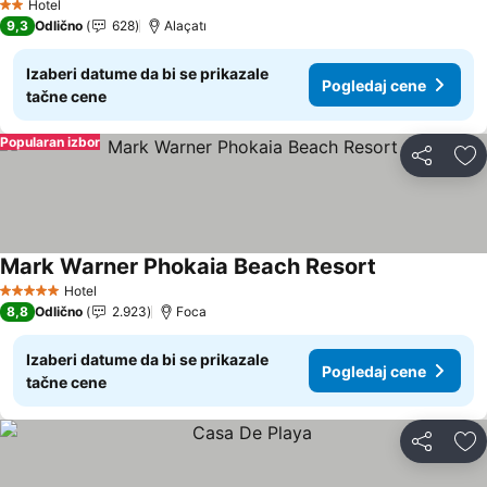
Hotel
2 Zvezdice
9,3
Odlično
628
Alaçatı
Izaberi datume da bi se prikazale
Pogledaj cene
tačne cene
Popularan izbor
Deli
Do
Mark Warner Phokaia Beach Resort
Hotel
5 Zvezdice
8,8
Odlično
2.923
Foca
Izaberi datume da bi se prikazale
Pogledaj cene
tačne cene
Deli
Do