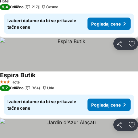
Hotel
9,4
Odlično
217
Česme
Izaberi datume da bi se prikazale
Pogledaj cene
tačne cene
Deli
Do
Espira Butik
Hotel
3 Zvezdice
9,2
Odlično
364
Urla
Izaberi datume da bi se prikazale
Pogledaj cene
tačne cene
Deli
Do