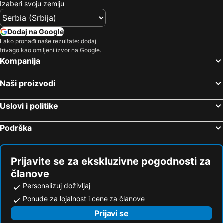
Izaberi svoju zemlju
Dodaj na Google
Lako pronađi naše rezultate: dodaj
trivago kao omiljeni izvor na Google.
Kompanija
Naši proizvodi
Uslovi i politike
Podrška
Prijavite se za ekskluzivne pogodnosti za
članove
Personalizuj doživljaj
Ponude za lojalnost i cene za članove
Prijavi se