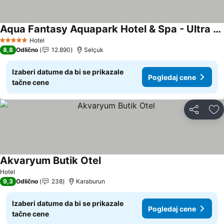
Aqua Fantasy Aquapark Hotel & Spa - Ultra All Inclusive
Hotel
5 Zvezdice
8,8
Odlično
12.890
Selçuk
Izaberi datume da bi se prikazale
Pogledaj cene
tačne cene
Deli
Do
Akvaryum Butik Otel
Hotel
9,3
Odlično
238
Karaburun
Izaberi datume da bi se prikazale
Pogledaj cene
tačne cene