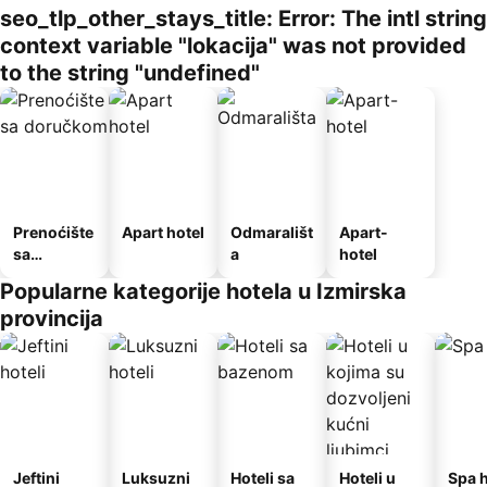
seo_tlp_other_stays_title: Error: The intl string
context variable "lokacija" was not provided
to the string "undefined"
Prenoćište
Apart hotel
Odmarališt
Apart-
sa
a
hotel
doručkom
Popularne kategorije hotela u Izmirska
provincija
Jeftini
Luksuzni
Hoteli sa
Hoteli u
Spa h