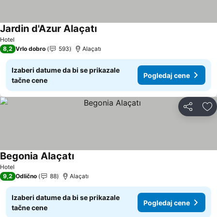
Jardin d'Azur Alaçatı
Hotel
8,2
Vrlo dobro
593
Alaçatı
Izaberi datume da bi se prikazale
Pogledaj cene
tačne cene
Deli
Do
Begonia Alaçatı
Hotel
9,2
Odlično
88
Alaçatı
Izaberi datume da bi se prikazale
Pogledaj cene
tačne cene