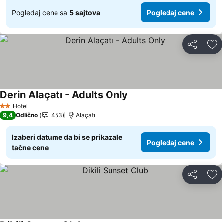
Pogledaj cene sa
5 sajtova
Pogledaj cene
Deli
Do
Derin Alaçatı - Adults Only
Hotel
2 Zvezdice
9,4
Odlično
453
Alaçatı
Izaberi datume da bi se prikazale
Pogledaj cene
tačne cene
Deli
Do