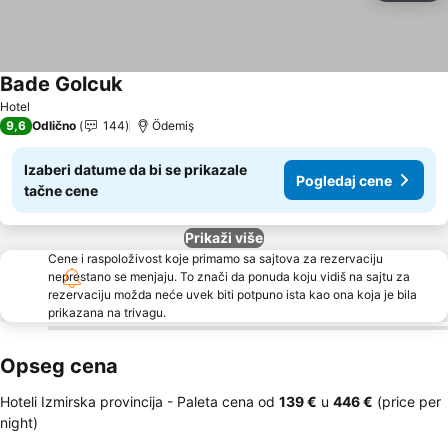
Bade Golcuk
Hotel
9,6
Odlično
144
Ödemiş
Izaberi datume da bi se prikazale
Pogledaj cene
tačne cene
Prikaži više
Cene i raspoloživost koje primamo sa sajtova za rezervaciju
neprestano se menjaju. To znači da ponuda koju vidiš na sajtu za
rezervaciju možda neće uvek biti potpuno ista kao ona koja je bila
prikazana na trivagu.
Opseg cena
Hoteli Izmirska provincija -
Paleta cena
od
‎139 €
u
‎446 €
(price per
night)