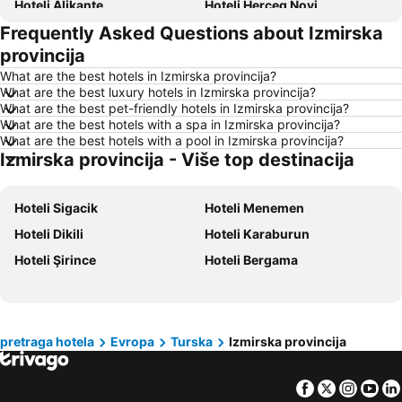
Hoteli Alikante
Hoteli Herceg Novi
Frequently Asked Questions about Izmirska
Hoteli Bečići
Hoteli Algero
provincija
Hoteli Petrovac
Hoteli Prag
What are the best hotels in Izmirska provincija?
Hoteli Ohrid
Hoteli Ljoret de Mar
What are the best luxury hotels in Izmirska provincija?
What are the best pet-friendly hotels in Izmirska provincija?
Hoteli Atina
Hoteli Solun
What are the best hotels with a spa in Izmirska provincija?
Hoteli Nica
Hoteli Ostrvo Tasos
What are the best hotels with a pool in Izmirska provincija?
Izmirska provincija - Više top destinacija
Hoteli Hrvatsko primorje
Hoteli Srbija
Hoteli Malta
Hoteli Santorini
Hoteli Sigacik
Hoteli Menemen
Hoteli Kipar
Hoteli Ostrvo Zakintos
Hoteli Dikili
Hoteli Karaburun
Hoteli Krf
Hoteli Hrvatska Istra
Hoteli Şirince
Hoteli Bergama
Hoteli Italija
Hoteli Lefkada
Hoteli Španija
Hoteli Centralna Makedonija
Hoteli Čios
Hoteli Jezero Garda
pretraga hotela
Evropa
Turska
Izmirska provincija
Hoteli Turska
Hoteli Tesalija
Hoteli Zadarska županija
Hoteli Ostrvo Paxos
Facebook
Twitter
Insta
Yo