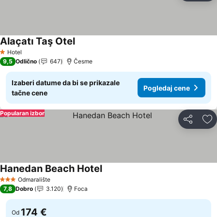
Alaçatı Taş Otel
Hotel
1 Zvezdice
9,5
Odlično
647
Česme
Izaberi datume da bi se prikazale
Pogledaj cene
tačne cene
Popularan izbor
Deli
Do
Hanedan Beach Hotel
Odmaralište
3 Zvezdice
7,8
Dobro
3.120
Foca
174 €
Od