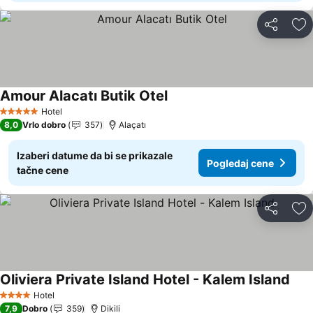
Deli
Do
Amour Alacatı Butik Otel
Hotel
5 Zvezdice
8,0
Vrlo dobro
357
Alaçatı
Izaberi datume da bi se prikazale
Pogledaj cene
tačne cene
Deli
Do
Oliviera Private Island Hotel - Kalem Island
Hotel
4 Zvezdice
7,9
Dobro
359
Dikili