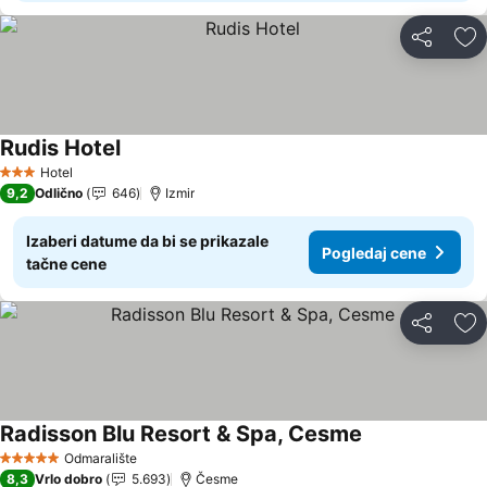
Deli
Do
Rudis Hotel
Hotel
3 Zvezdice
9,2
Odlično
646
Izmir
Izaberi datume da bi se prikazale
Pogledaj cene
tačne cene
Deli
Do
Radisson Blu Resort & Spa, Cesme
Odmaralište
5 Zvezdice
8,3
Vrlo dobro
5.693
Česme