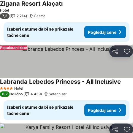
Zigana Resort Alaçatı
Hotel
7,2
2.214
Česme
Izaberi datume da bi se prikazale
Pogledaj cene
tačne cene
Popularan izbor
Deli
Do
Labranda Lebedos Princess - All Inclusive
Hotel
4 Zvezdice
8,7
Odlično
4.439
Seferihisar
Izaberi datume da bi se prikazale
Pogledaj cene
tačne cene
Deli
Do