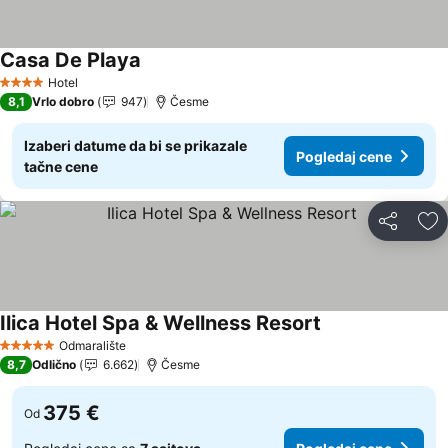
Casa De Playa
Hotel
4 Zvezdice
8,1
Vrlo dobro
947
Česme
Izaberi datume da bi se prikazale
Pogledaj cene
tačne cene
Deli
Do
Ilica Hotel Spa & Wellness Resort
Odmaralište
5 Zvezdice
8,7
Odlično
6.662
Česme
375 €
Od