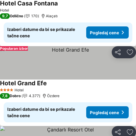
Hotel Casa Fontana
Hotel
9,7
Odlično
170
Alaçatı
Izaberi datume da bi se prikazale
Pogledaj cene
tačne cene
Popularan izbor
Deli
Do
Hotel Grand Efe
Hotel
4 Zvezdice
7,8
Dobro
4.377
Özdere
Izaberi datume da bi se prikazale
Pogledaj cene
tačne cene
Deli
Do