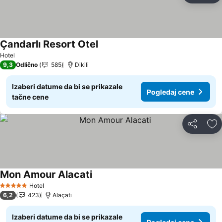
Çandarlı Resort Otel
Hotel
9,3
Odlično
585
Dikili
Izaberi datume da bi se prikazale
Pogledaj cene
tačne cene
Deli
Do
Mon Amour Alacati
Hotel
5 Zvezdice
6,2
423
Alaçatı
Izaberi datume da bi se prikazale