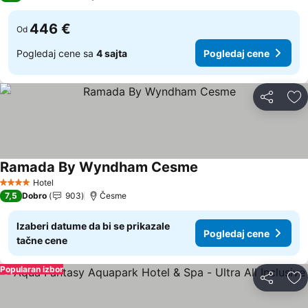
446 €
Od
Pogledaj cene sa
4 sajta
Pogledaj cene
Deli
Do
Ramada By Wyndham Cesme
Hotel
4 Zvezdice
7,5
Dobro
903
Česme
Izaberi datume da bi se prikazale
Pogledaj cene
tačne cene
Popularan izbor
Deli
Do