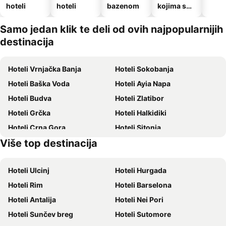
hoteli
hoteli
bazenom
kojima su
dozvoljeni
kućni
Samo jedan klik te deli od ovih najpopularnijih
ljubimci
destinacija
Hoteli Vrnjačka Banja
Hoteli Sokobanja
Hoteli Baška Voda
Hoteli Ayia Napa
Hoteli Budva
Hoteli Zlatibor
Hoteli Grčka
Hoteli Halkidiki
Hoteli Crna Gora
Hoteli Sitonia
Više top destinacija
Hoteli Krit
Hoteli Majorka
Hoteli Ulcinj
Hoteli Hurgada
Hoteli Rim
Hoteli Barselona
Hoteli Antalija
Hoteli Nei Pori
Hoteli Sunčev breg
Hoteli Sutomore