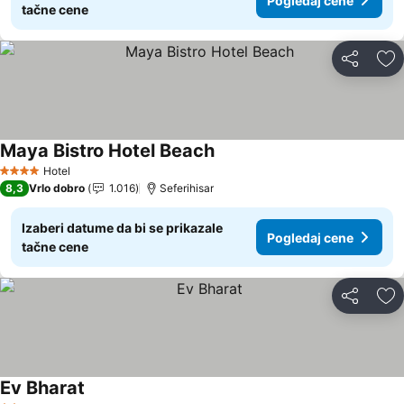
Pogledaj cene
tačne cene
Deli
Do
Maya Bistro Hotel Beach
Hotel
4 Zvezdice
8,3
Vrlo dobro
1.016
Seferihisar
Izaberi datume da bi se prikazale
Pogledaj cene
tačne cene
Deli
Do
Ev Bharat