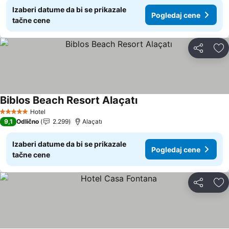
Izaberi datume da bi se prikazale
Pogledaj cene
tačne cene
Deli
Do
Biblos Beach Resort Alaçatı
Hotel
5 Zvezdice
9,1
Odlično
2.299
Alaçatı
Izaberi datume da bi se prikazale
Pogledaj cene
tačne cene
Deli
Do