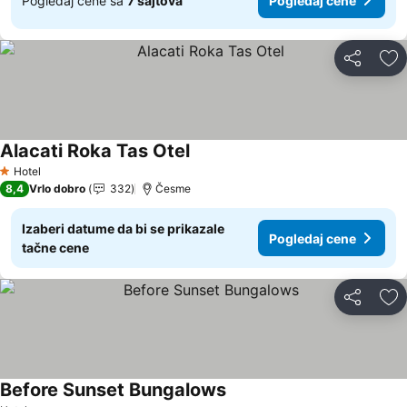
Pogledaj cene sa
7 sajtova
Pogledaj cene
Deli
Do
Alacati Roka Tas Otel
Hotel
1 Zvezdice
8,4
Vrlo dobro
332
Česme
Izaberi datume da bi se prikazale
Pogledaj cene
tačne cene
Deli
Do
Before Sunset Bungalows