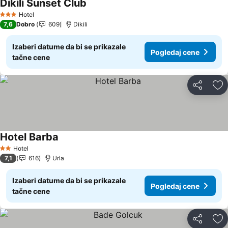
Dikili Sunset Club
Hotel
3 Zvezdice
7,6
Dobro
609
Dikili
Izaberi datume da bi se prikazale
Pogledaj cene
tačne cene
Deli
Do
Hotel Barba
Hotel
2 Zvezdice
7,1
616
Urla
Izaberi datume da bi se prikazale
Pogledaj cene
tačne cene
Deli
Do