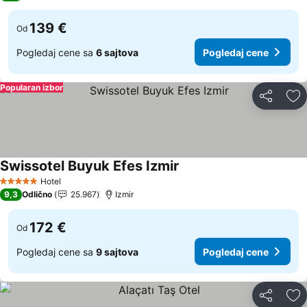
139 €
Od
Pogledaj cene sa
6 sajtova
Pogledaj cene
Popularan izbor
Deli
Do
Swissotel Buyuk Efes Izmir
Hotel
5 Zvezdice
9,3
Odlično
25.967
Izmir
172 €
Od
Pogledaj cene sa
9 sajtova
Pogledaj cene
Deli
Do