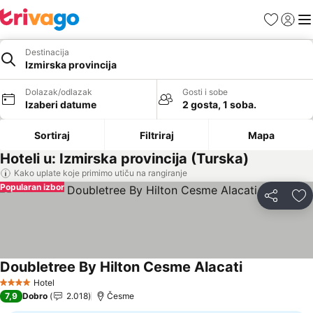
Favoriti
Prijavi
Men
Destinacija
Izmirska provincija
Dolazak/odlazak
Gosti i sobe
Izaberi datume
2 gosta, 1 soba.
Sortiraj
Filtriraj
Mapa
Hoteli u: Izmirska provincija (Turska)
Kako uplate koje primimo utiču na rangiranje
Popularan izbor
Deli
Do
Doubletree By Hilton Cesme Alacati
Hotel
4 Zvezdice
7,9
Dobro
2.018
Česme