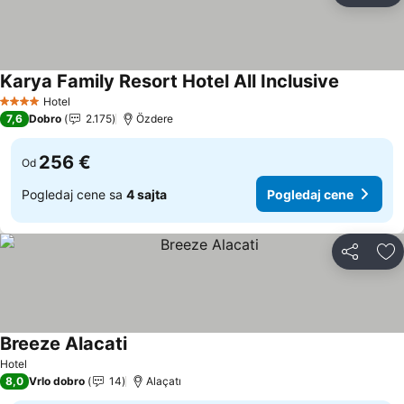
Karya Family Resort Hotel All Inclusive
Hotel
4 Zvezdice
7,6
Dobro
2.175
Özdere
256 €
Od
Pogledaj cene sa
4 sajta
Pogledaj cene
Deli
Do
Breeze Alacati
Hotel
8,0
Vrlo dobro
14
Alaçatı