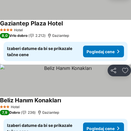
Gaziantep Plaza Hotel
Pogledaj cene
Hotel
4 Zvezdice
8,0
Vrlo dobro
2.212
Gaziantep
Izaberi datume da bi se prikazale
Pogledaj cene
tačne cene
Deli
Do
Beliz Hanım Konakları
Pogledaj cene
Hotel
3 Zvezdice
7,9
Dobro
236
Gaziantep
Izaberi datume da bi se prikazale
Pogledaj cene