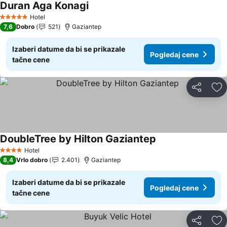
Duran Aga Konagi
Pogledaj cene
Hotel
5 Zvezdice
7,6
Dobro
521
Gaziantep
Izaberi datume da bi se prikazale
Pogledaj cene
tačne cene
Deli
Do
DoubleTree by Hilton Gaziantep
Pogledaj cene
Hotel
4 Zvezdice
8,4
Vrlo dobro
2.401
Gaziantep
Izaberi datume da bi se prikazale
Pogledaj cene
tačne cene
Deli
Do