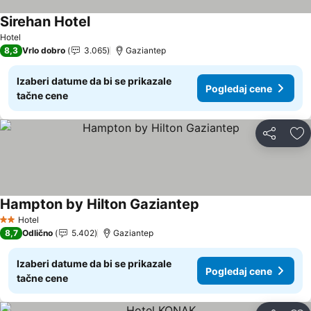
Sirehan Hotel
Pogledaj cene
Hotel
8,3
Vrlo dobro
3.065
Gaziantep
Izaberi datume da bi se prikazale
Pogledaj cene
tačne cene
Deli
Do
Hampton by Hilton Gaziantep
Pogledaj cene
Hotel
2 Zvezdice
8,7
Odlično
5.402
Gaziantep
Izaberi datume da bi se prikazale
Pogledaj cene
tačne cene