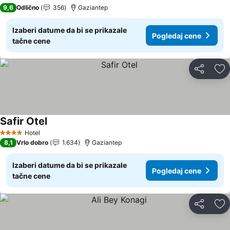
9,6
Odlično
356
Gaziantep
Izaberi datume da bi se prikazale
Pogledaj cene
tačne cene
Deli
Do
Safir Otel
Pogledaj cene
Hotel
4 Zvezdice
8,1
Vrlo dobro
1.634
Gaziantep
Izaberi datume da bi se prikazale
Pogledaj cene
tačne cene
Deli
Do