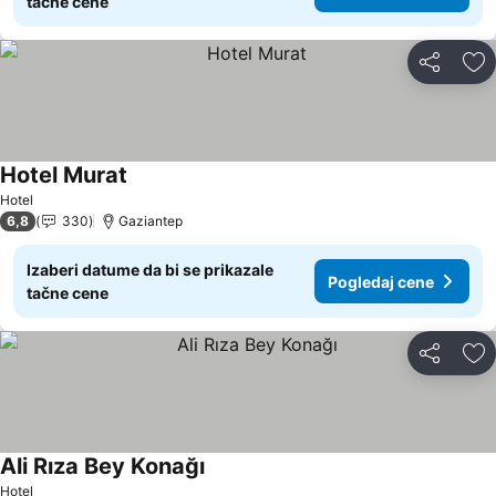
tačne cene
Deli
Do
Hotel Murat
Pogledaj cene
Hotel
6,8
330
Gaziantep
Izaberi datume da bi se prikazale
Pogledaj cene
tačne cene
Deli
Do
Ali Rıza Bey Konağı
Pogledaj cene
Hotel