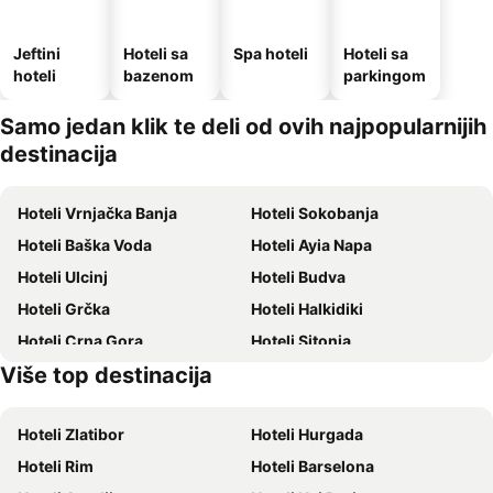
Jeftini
Hoteli sa
Spa hoteli
Hoteli sa
hoteli
bazenom
parkingom
Samo jedan klik te deli od ovih najpopularnijih
destinacija
Hoteli Vrnjačka Banja
Hoteli Sokobanja
Hoteli Baška Voda
Hoteli Ayia Napa
Hoteli Ulcinj
Hoteli Budva
Hoteli Grčka
Hoteli Halkidiki
Hoteli Crna Gora
Hoteli Sitonia
Više top destinacija
Hoteli Krit
Hoteli Majorka
Hoteli Zlatibor
Hoteli Hurgada
Hoteli Rim
Hoteli Barselona