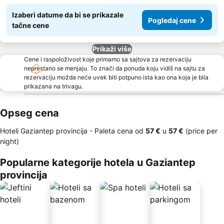
Izaberi datume da bi se prikazale
Pogledaj cene
tačne cene
Prikaži više
Cene i raspoloživost koje primamo sa sajtova za rezervaciju
neprestano se menjaju. To znači da ponuda koju vidiš na sajtu za
rezervaciju možda neće uvek biti potpuno ista kao ona koja je bila
prikazana na trivagu.
Opseg cena
Hoteli Gaziantep provincija -
Paleta cena
od
‎57 €
u
‎57 €
(price per
night)
Popularne kategorije hotela u Gaziantep
provincija