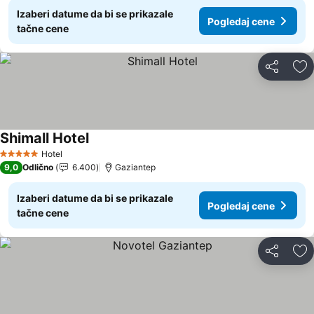
Izaberi datume da bi se prikazale
Pogledaj cene
tačne cene
Deli
Do
Shimall Hotel
Pogledaj cene
Hotel
5 Zvezdice
9,0
Odlično
6.400
Gaziantep
Izaberi datume da bi se prikazale
Pogledaj cene
tačne cene
Deli
Do