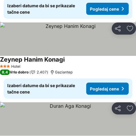
Izaberi datume da bi se prikazale
Pogledaj cene
tačne cene
Deli
Do
Zeynep Hanim Konagi
Pogledaj cene
Hotel
3 Zvezdice
8,4
Vrlo dobro
2.407
Gaziantep
Izaberi datume da bi se prikazale
Pogledaj cene
tačne cene
Deli
Do