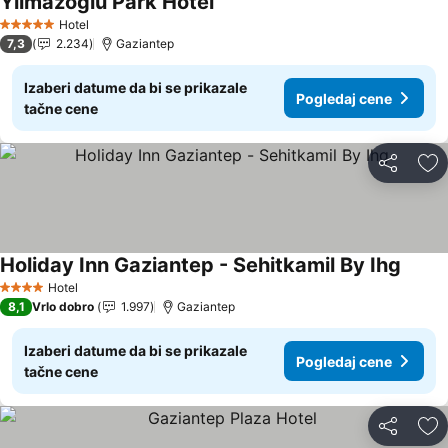
Yilmazoglu Park Hotel
Pogledaj cene
Hotel
5 Zvezdice
7,3
2.234
Gaziantep
Izaberi datume da bi se prikazale
Pogledaj cene
tačne cene
Deli
Do
Holiday Inn Gaziantep - Sehitkamil By Ihg
Pogle
Hotel
4 Zvezdice
8,1
Vrlo dobro
1.997
Gaziantep
Izaberi datume da bi se prikazale
Pogledaj cene
tačne cene
Deli
Do