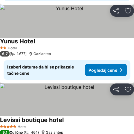
Deli
Do
Yunus Hotel
Pogledaj cene
Hotel
2 Zvezdice
6,7
1.677
Gaziantep
Izaberi datume da bi se prikazale
Pogledaj cene
tačne cene
Deli
Do
Levissi boutique hotel
Pogledaj cene
Hotel
5 Zvezdice
9,1
Odlično
464
Gaziantep