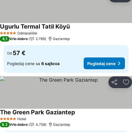
Ugurlu Termal Tatil Köyü
Pogledaj cene
Odmaralište
5 Zvezdice
8,1
Vrlo dobro
2.789
Gaziantep
57 €
Od
Pogledaj cene sa
6 sajtova
Pogledaj cene
Deli
Do
The Green Park Gaziantep
Pogledaj cene
Hotel
5 Zvezdice
8,2
Vrlo dobro
4.758
Gaziantep