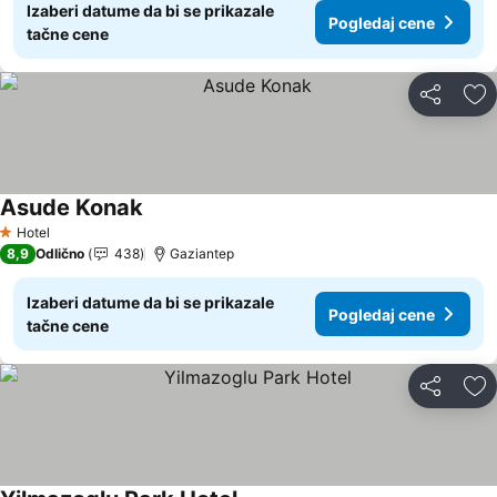
Izaberi datume da bi se prikazale
Pogledaj cene
tačne cene
Deli
Do
Asude Konak
Pogledaj cene
Hotel
1 Zvezdice
8,9
Odlično
438
Gaziantep
Izaberi datume da bi se prikazale
Pogledaj cene
tačne cene
Deli
Do