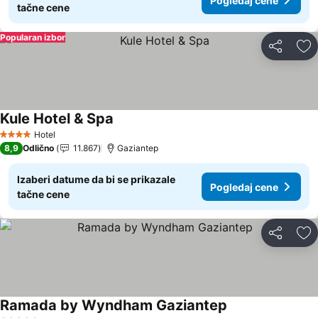
Pogledaj cene
tačne cene
Popularan izbor
Deli
Do
Kule Hotel & Spa
Pogledaj cene
Hotel
4 Zvezdice
8,9
Odlično
11.867
Gaziantep
Izaberi datume da bi se prikazale
Pogledaj cene
tačne cene
Deli
Do
Ramada by Wyndham Gaziantep
Pogledaj cene