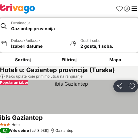
Favoriti
Prijavi
Men
Destinacija
Gaziantep provincija
Dolazak/odlazak
Gosti i sobe
Izaberi datume
2 gosta, 1 soba.
Sortiraj
Filtriraj
Mapa
Hoteli u: Gaziantep provincija (Turska)
Kako uplate koje primimo utiču na rangiranje
Popularan izbor
Deli
Do
ibis Gaziantep
Pogledaj cene
Hotel
3 Zvezdice
8,1
Vrlo dobro
8.939
Gaziantep