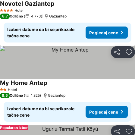
Novotel Gaziantep
Pogledaj cene
Hotel
4 Zvezdice
8,7
Odlično
4.773
Gaziantep
Izaberi datume da bi se prikazale
Pogledaj cene
tačne cene
Deli
Do
My Home Antep
Pogledaj cene
Hotel
2 Zvezdice
8,5
Odlično
1.825
Gaziantep
Izaberi datume da bi se prikazale
Pogledaj cene
tačne cene
Popularan izbor
Deli
Do