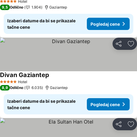
Hotel
5 Zvezdice
9,5
Odlično
1.904
Gaziantep
Izaberi datume da bi se prikazale
Pogledaj cene
tačne cene
Deli
Do
Divan Gaziantep
Pogledaj cene
Hotel
5 Zvezdice
8,9
Odlično
6.035
Gaziantep
Izaberi datume da bi se prikazale
Pogledaj cene
tačne cene
Deli
Do