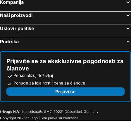
Kompanija
Hoteli Zadarska županija
Hoteli Ostrvo Paxos
Naši proizvodi
Uslovi i politike
Podrška
Prijavite se za ekskluzivne pogodnosti za
članove
Personalizuj doživljaj
Ponude za lojalnost i cene za članove
Prijavi se
trivago N.V.
, Kesselstraße 5 – 7, 40221 Düsseldorf, Germany
Copyright 2026 trivago | Sva prava su zadržana.