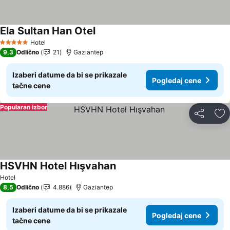
Ela Sultan Han Otel
Pogledaj cene
Hotel
5 Zvezdice
9,3
Odlično
21
Gaziantep
Izaberi datume da bi se prikazale
Pogledaj cene
tačne cene
Popularan izbor
Deli
Do
HSVHN Hotel Hışvahan
Pogledaj cene
Hotel
8,5
Odlično
4.886
Gaziantep
Izaberi datume da bi se prikazale
Pogledaj cene
tačne cene