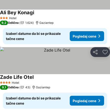
Ali Bey Konagi
Pogledaj cene
Hotel
3 Zvezdice
9,2
Odlično
1.624
Gaziantep
Izaberi datume da bi se prikazale
Pogledaj cene
tačne cene
Deli
Do
Zade Life Otel
Pogledaj cene
Hotel
4 Zvezdice
9,1
Odlično
43
Gaziantep
Izaberi datume da bi se prikazale
Pogledaj cene
tačne cene