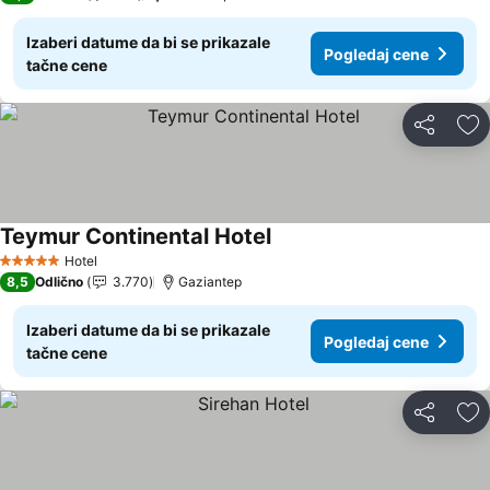
Izaberi datume da bi se prikazale
Pogledaj cene
tačne cene
Deli
Do
Teymur Continental Hotel
Pogledaj cene
Hotel
5 Zvezdice
8,5
Odlično
3.770
Gaziantep
Izaberi datume da bi se prikazale
Pogledaj cene
tačne cene
Deli
Do