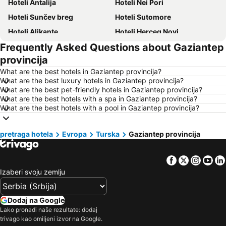
Hoteli Antalija
Hoteli Nei Pori
Hoteli Sunčev breg
Hoteli Sutomore
Hoteli Alikante
Hoteli Herceg Novi
Frequently Asked Questions about Gaziantep
Hoteli Bečići
Hoteli Algero
provincija
Hoteli Petrovac
Hoteli Prag
What are the best hotels in Gaziantep provincija?
Hoteli Ohrid
Hoteli Ljoret de Mar
What are the best luxury hotels in Gaziantep provincija?
What are the best pet-friendly hotels in Gaziantep provincija?
Hoteli Atina
Hoteli Solun
What are the best hotels with a spa in Gaziantep provincija?
Hoteli Nica
Hoteli Ostrvo Tasos
What are the best hotels with a pool in Gaziantep provincija?
Hoteli Hrvatsko primorje
Hoteli Srbija
pretraga hotela
Hoteli Malta
Evropa
Turska
Hoteli Santorini
Gaziantep provincija
Hoteli Kipar
Hoteli Ostrvo Zakintos
Facebook
Twitter
Insta
Yo
Hoteli Krf
Hoteli Hrvatska Istra
Izaberi svoju zemlju
Hoteli Italija
Hoteli Lefkada
Hoteli Španija
Hoteli Centralna Makedonija
Dodaj na Google
Hoteli Čios
Hoteli Jezero Garda
Lako pronađi naše rezultate: dodaj
trivago kao omiljeni izvor na Google.
Hoteli Turska
Hoteli Tesalija