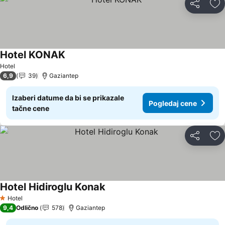
Deli
Do
Hotel KONAK
Pogledaj cene
Hotel
6,9
39
Gaziantep
Izaberi datume da bi se prikazale
Pogledaj cene
tačne cene
Deli
Do
Hotel Hidiroglu Konak
Pogledaj cene
Hotel
1 Zvezdice
9,4
Odlično
578
Gaziantep