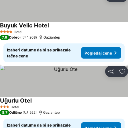
Buyuk Velic Hotel
Pogledaj cene
Hotel
4 Zvezdice
7,6
Dobro
1.908
Gaziantep
Izaberi datume da bi se prikazale
Pogledaj cene
tačne cene
Deli
Do
Uğurlu Otel
Pogledaj cene
Hotel
3 Zvezdice
8,7
Odlično
922
Gaziantep
Izaberi datume da bi se prikazale