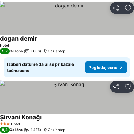
Deli
Do
dogan demir
Pogledaj cene
Hotel
9,7
Odlično
1.606
Gaziantep
Izaberi datume da bi se prikazale
Pogledaj cene
tačne cene
Deli
Do
Şirvani Konağı
Pogledaj cene
Hotel
3 Zvezdice
8,8
Odlično
1.475
Gaziantep