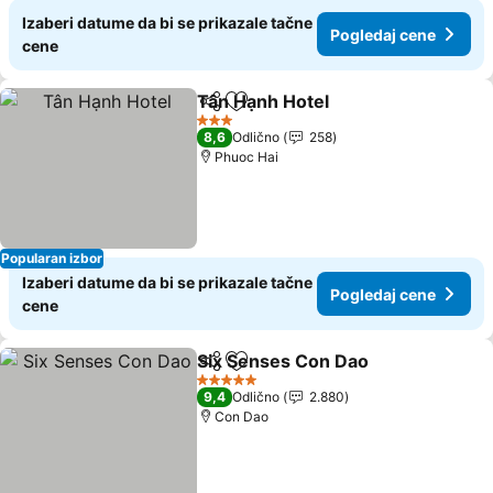
Izaberi datume da bi se prikazale tačne
Pogledaj cene
cene
Tân Hạnh Hotel
Deli
Dodati u favorite
3 Zvezdice
8,6
Odlično
258
Phuoc Hai
Popularan izbor
Izaberi datume da bi se prikazale tačne
Pogledaj cene
cene
Six Senses Con Dao
Deli
Dodati u favorite
5 Zvezdice
9,4
Odlično
2.880
Con Dao