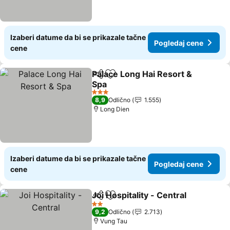
Izaberi datume da bi se prikazale tačne
Pogledaj cene
cene
Palace Long Hai Resort &
Deli
Dodati u favorite
Spa
3 Zvezdice
8,9
Odlično
1.555
Long Dien
Izaberi datume da bi se prikazale tačne
Pogledaj cene
cene
Joi Hospitality - Central
Deli
Dodati u favorite
2 Zvezdice
9,2
Odlično
2.713
Vung Tau