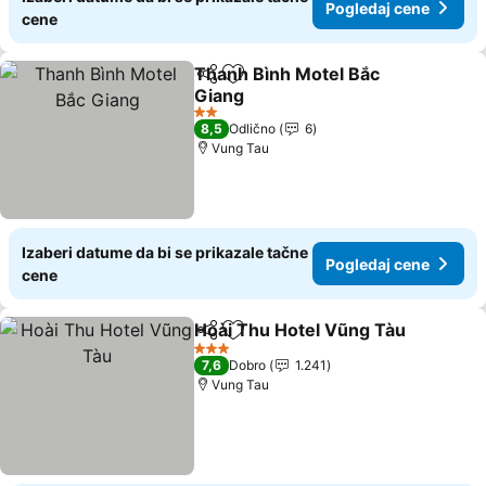
Pogledaj cene
cene
Thanh Bình Motel Bắc
Deli
Dodati u favorite
Giang
2 Zvezdice
8,5
Odlično
6
Vung Tau
Izaberi datume da bi se prikazale tačne
Pogledaj cene
cene
Hoài Thu Hotel Vũng Tàu
Deli
Dodati u favorite
3 Zvezdice
7,6
Dobro
1.241
Vung Tau