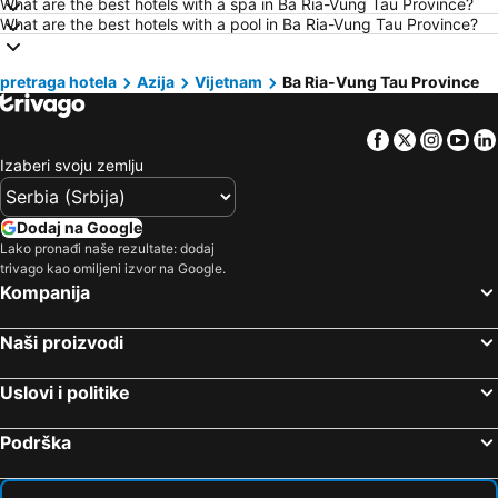
What are the best hotels with a spa in Ba Ria-Vung Tau Province?
Hoteli Milano
Hoteli Krit
What are the best hotels with a pool in Ba Ria-Vung Tau Province?
Hoteli Majorka
Hoteli Kipar
pretraga hotela
Hoteli Sardinija
Azija
Vijetnam
Hoteli Ostrvo Tasos
Ba Ria-Vung Tau Province
Hoteli Santorini
Hoteli Italija
Facebook
Twitter
Insta
Yo
Hoteli Srbija
Hoteli Malta
Izaberi svoju zemlju
Hoteli Lefkada
Hoteli Ostrvo Zakintos
Hoteli Hrvatska Istra
Hoteli Antalijska provincija
Dodaj na Google
Hoteli Egipat
Hoteli Tunis
Lako pronađi naše rezultate: dodaj
trivago kao omiljeni izvor na Google.
Hoteli Kassandra Peninsula
Hoteli Turska
Kompanija
Hoteli Tesalija
Hoteli Sicilija
Naši proizvodi
Uslovi i politike
Podrška