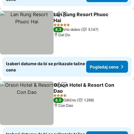
Lan Rung Resort Phuoc
Deli
Dodati u favorite
Hai
5 Zvezdice
8,3
Vrlo dobro
5.147
Dat Do
Izaberi datume da bi se prikazale tačne
Pogledaj cene
cene
Orson Hotel & Resort Con
Deli
Dodati u favorite
Dao
4 Zvezdice
8,5
Odlično
1.269
Con Dao