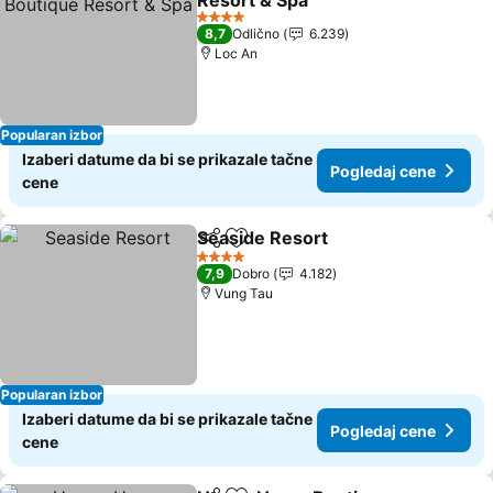
Resort & Spa
4 Zvezdice
8,7
Odlično
6.239
Loc An
Popularan izbor
Izaberi datume da bi se prikazale tačne
Pogledaj cene
cene
Seaside Resort
Deli
Dodati u favorite
4 Zvezdice
7,9
Dobro
4.182
Vung Tau
Popularan izbor
Izaberi datume da bi se prikazale tačne
Pogledaj cene
cene