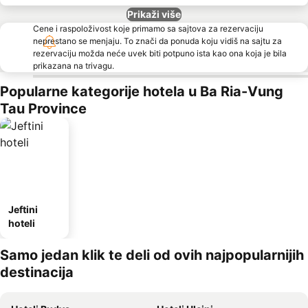
Prikaži više
Cene i raspoloživost koje primamo sa sajtova za rezervaciju
neprestano se menjaju. To znači da ponuda koju vidiš na sajtu za
rezervaciju možda neće uvek biti potpuno ista kao ona koja je bila
prikazana na trivagu.
Popularne kategorije hotela u Ba Ria-Vung
Tau Province
Jeftini
hoteli
Samo jedan klik te deli od ovih najpopularnijih
destinacija