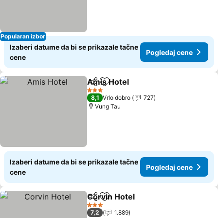
Popularan izbor
Izaberi datume da bi se prikazale tačne
Pogledaj cene
cene
Amis Hotel
Deli
Dodati u favorite
3 Zvezdice
8,1
Vrlo dobro
727
Vung Tau
Izaberi datume da bi se prikazale tačne
Pogledaj cene
cene
Corvin Hotel
Deli
Dodati u favorite
3 Zvezdice
7,2
1.889