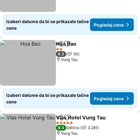
Izaberi datume da bi se prikazale tačne
Pogledaj cene
cene
Hoa Bao
Deli
Dodati u favorite
2 Zvezdice
6,3
50
Vung Tau
Izaberi datume da bi se prikazale tačne
Pogledaj cene
cene
Vias Hotel Vung Tau
Deli
Dodati u favorite
5 Zvezdice
9,3
Odlično
3.281
Vung Tau