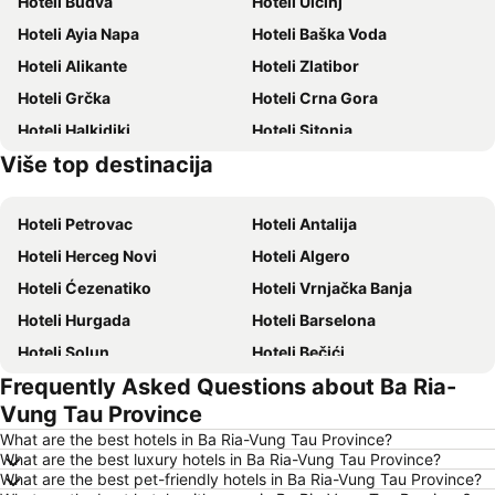
Hoteli Budva
Hoteli Ulcinj
Hoteli Ayia Napa
Hoteli Baška Voda
Hoteli Alikante
Hoteli Zlatibor
Hoteli Grčka
Hoteli Crna Gora
Hoteli Halkidiki
Hoteli Sitonia
Više top destinacija
Hoteli Krf
Hoteli Hrvatsko primorje
Hoteli Petrovac
Hoteli Antalija
Hoteli Herceg Novi
Hoteli Algero
Hoteli Ćezenatiko
Hoteli Vrnjačka Banja
Hoteli Hurgada
Hoteli Barselona
Hoteli Solun
Hoteli Bečići
Frequently Asked Questions about Ba Ria-
Hoteli Hanija
Hoteli Tivat
Vung Tau Province
Hoteli Nica
Hoteli Sutomore
What are the best hotels in Ba Ria-Vung Tau Province?
Hoteli Rim
Hoteli Nei Pori
What are the best luxury hotels in Ba Ria-Vung Tau Province?
What are the best pet-friendly hotels in Ba Ria-Vung Tau Province?
Hoteli Pefkohori
Hoteli Rimini