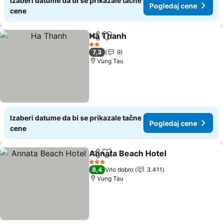
Izaberi datume da bi se prikazale tačne
Pogledaj cene
cene
Ha Thanh
Deli
Dodati u favorite
2 Zvezdice
7,3
9
Vung Tau
Izaberi datume da bi se prikazale tačne
Pogledaj cene
cene
Annata Beach Hotel
Deli
Dodati u favorite
3 Zvezdice
8,4
Vrlo dobro
3.411
Vung Tau