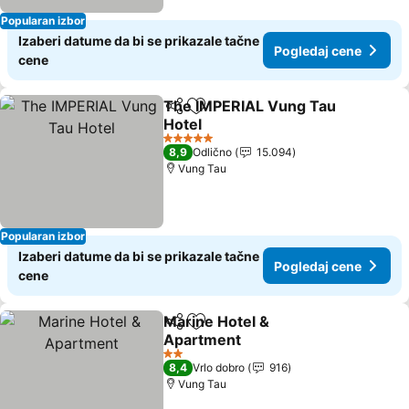
Popularan izbor
Izaberi datume da bi se prikazale tačne
Pogledaj cene
cene
The IMPERIAL Vung Tau
Deli
Dodati u favorite
Hotel
5 Zvezdice
8,9
Odlično
15.094
Vung Tau
Popularan izbor
Izaberi datume da bi se prikazale tačne
Pogledaj cene
cene
Marine Hotel &
Deli
Dodati u favorite
Apartment
2 Zvezdice
8,4
Vrlo dobro
916
Vung Tau