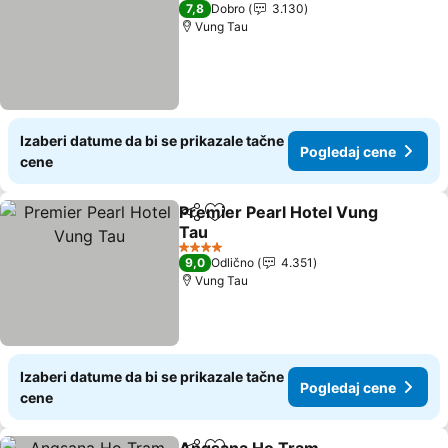
3 Zvezdice
7,8
Dobro
3.130
Vung Tau
Izaberi datume da bi se prikazale tačne
Pogledaj cene
cene
Premier Pearl Hotel Vung
Deli
Dodati u favorite
Tau
4 Zvezdice
9,0
Odlično
4.351
Vung Tau
Izaberi datume da bi se prikazale tačne
Pogledaj cene
cene