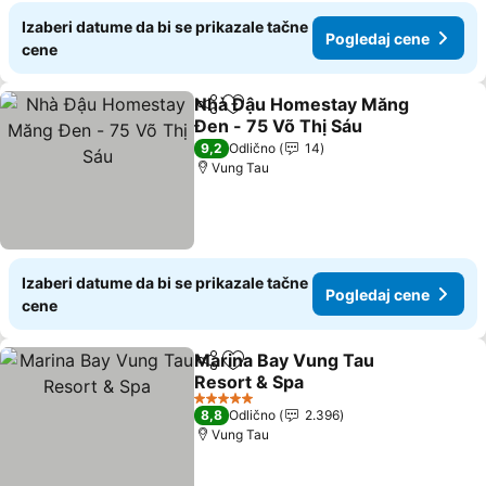
Izaberi datume da bi se prikazale tačne
Pogledaj cene
cene
Nhà Đậu Homestay Măng
Deli
Dodati u favorite
Đen - 75 Võ Thị Sáu
9,2
Odlično
14
Vung Tau
Izaberi datume da bi se prikazale tačne
Pogledaj cene
cene
Marina Bay Vung Tau
Deli
Dodati u favorite
Resort & Spa
5 Zvezdice
8,8
Odlično
2.396
Vung Tau