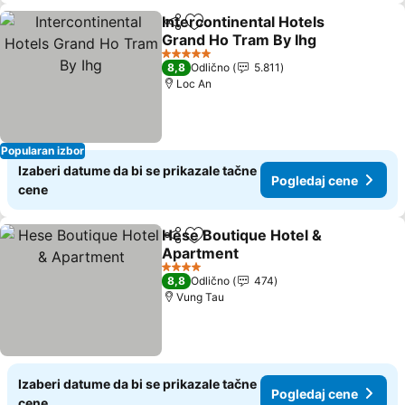
Intercontinental Hotels
Deli
Dodati u favorite
Grand Ho Tram By Ihg
5 Zvezdice
8,8
Odlično
5.811
Loc An
Popularan izbor
Izaberi datume da bi se prikazale tačne
Pogledaj cene
cene
Hese Boutique Hotel &
Deli
Dodati u favorite
Apartment
4 Zvezdice
8,8
Odlično
474
Vung Tau
Izaberi datume da bi se prikazale tačne
Pogledaj cene
cene