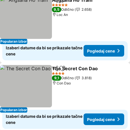
Angsana Ho Tram
Deli
Dodati u favorite
5 Zvezdice
9,5
Odlično
2.658
Loc An
Popularan izbor
Izaberi datume da bi se prikazale tačne
Pogledaj cene
cene
The Secret Con Dao
Deli
Dodati u favorite
4 Zvezdice
9,1
Odlično
3.818
Con Dao
Popularan izbor
Izaberi datume da bi se prikazale tačne
Pogledaj cene
cene