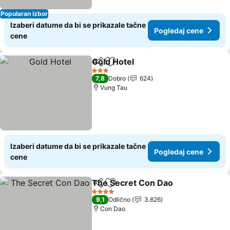
Popularan izbor
Izaberi datume da bi se prikazale tačne
Pogledaj cene
cene
Gold Hotel
Deli
Dodati u favorite
3 Zvezdice
7,8
Dobro
624
Vung Tau
Izaberi datume da bi se prikazale tačne
Pogledaj cene
cene
The Secret Con Dao
Deli
Dodati u favorite
4 Zvezdice
9,1
Odlično
3.626
Con Dao