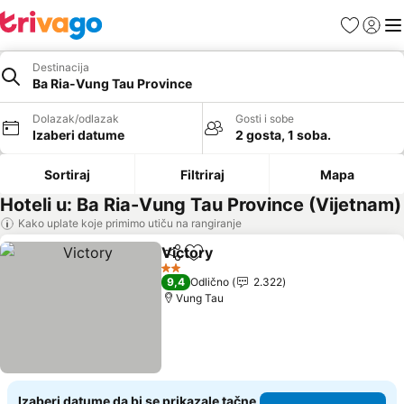
Favoriti
Prijavi
Men
Destinacija
Ba Ria-Vung Tau Province
Dolazak/odlazak
Gosti i sobe
Izaberi datume
2 gosta, 1 soba.
Sortiraj
Filtriraj
Mapa
Hoteli u: Ba Ria-Vung Tau Province (Vijetnam)
Kako uplate koje primimo utiču na rangiranje
Victory
Deli
Dodati u favorite
2 Zvezdice
9,4
Odlično
2.322
Vung Tau
Izaberi datume da bi se prikazale tačne