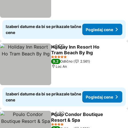
Izaberi datume da bi se prikazale tačne
Pogledaj cene
cene
Holiday Inn Resort Ho
Deli
Dodati u favorite
Tram Beach By Ihg
5 Zvezdice
9,2
Odlično
2.561
Loc An
Izaberi datume da bi se prikazale tačne
Pogledaj cene
cene
Poulo Condor Boutique
Deli
Dodati u favorite
Resort & Spa
4 Zvezdice