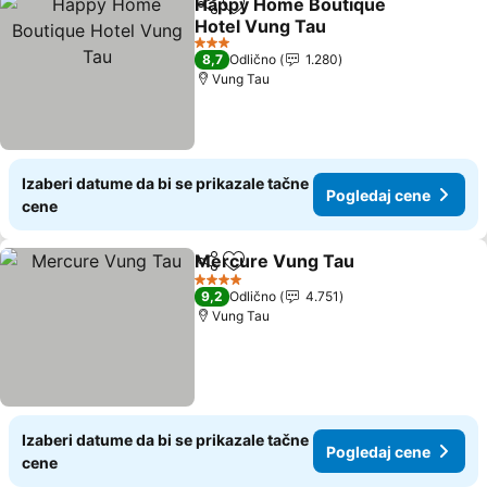
Happy Home Boutique
Deli
Dodati u favorite
Hotel Vung Tau
3 Zvezdice
8,7
Odlično
1.280
Vung Tau
Izaberi datume da bi se prikazale tačne
Pogledaj cene
cene
Mercure Vung Tau
Deli
Dodati u favorite
4 Zvezdice
9,2
Odlično
4.751
Vung Tau
Izaberi datume da bi se prikazale tačne
Pogledaj cene
cene