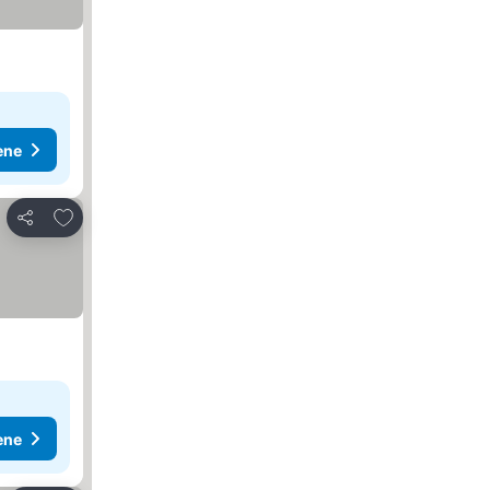
ene
Dodati u favorite
Deli
ene