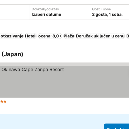
Dolazak/odlazak
Gosti i sobe
Izaberi datume
2 gosta, 1 soba.
 otkazivanje
Hoteli
ocena: 8,0+
Plaža
Doručak uključen u cenu
B
a (Japan)
 Zvezdice
Pogledaj cene