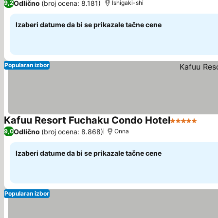
Odlično
(broj ocena: 8.181)
9,2
Ishigaki-shi
Izaberi datume da bi se prikazale tačne cene
Popularan izbor
Kafuu Resort Fuchaku Condo Hotel
5 Zvezdice
Pogl
Odlično
(broj ocena: 8.868)
9,0
Onna
Izaberi datume da bi se prikazale tačne cene
Popularan izbor