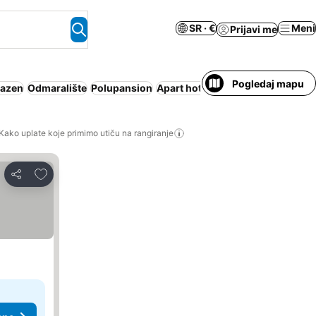
SR · €
Meni
Prijavi me
Pogledaj mapu
azen
Odmaralište
Polupansion
Apart hotel
Parking
Wi-Fi
Kako uplate koje primimo utiču na rangiranje
Dodati u favorite
Deli