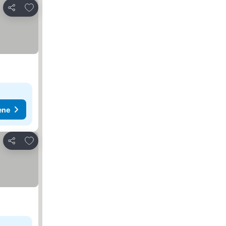
Dodati u favorite
Deli
ene
Dodati u favorite
Deli