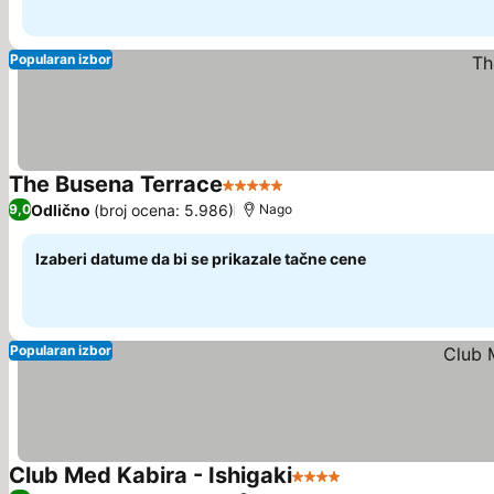
Popularan izbor
The Busena Terrace
5 Zvezdice
Pogledaj cene
Odlično
(broj ocena: 5.986)
9,0
Nago
Izaberi datume da bi se prikazale tačne cene
Popularan izbor
Club Med Kabira - Ishigaki
4 Zvezdice
Pogledaj cene