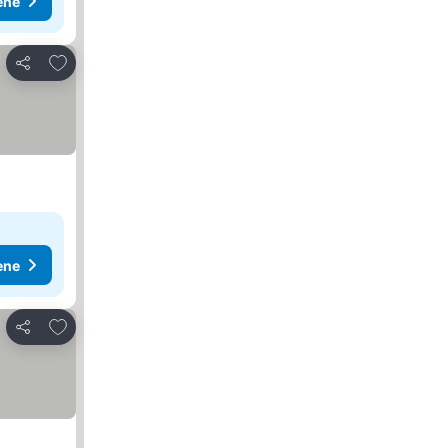
ene
Dodati u favorite
Deli
ene
Dodati u favorite
Deli