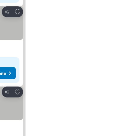
Dodati u favorite
Deli
ene
Dodati u favorite
Deli