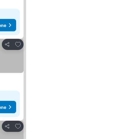
ene
Dodati u favorite
Deli
ene
Dodati u favorite
Deli