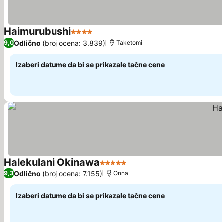
Haimurubushi
4 Zvezdice
Pogledaj cene
Odlično
(broj ocena: 3.839)
9,0
Taketomi
Izaberi datume da bi se prikazale tačne cene
Halekulani Okinawa
5 Zvezdice
Pogledaj cene
Odlično
(broj ocena: 7.155)
9,3
Onna
Izaberi datume da bi se prikazale tačne cene