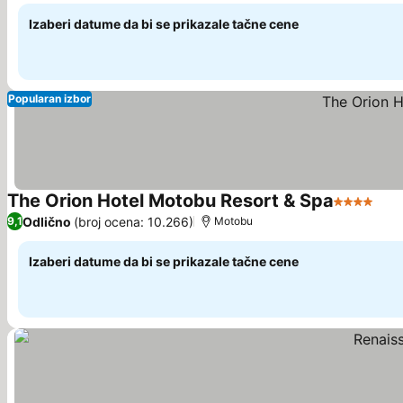
Izaberi datume da bi se prikazale tačne cene
Popularan izbor
The Orion Hotel Motobu Resort & Spa
4 Zvezdic
Pog
Odlično
(broj ocena: 10.266)
9,1
Motobu
Izaberi datume da bi se prikazale tačne cene