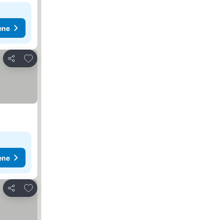
ene
Dodati u favorite
Deli
ene
Dodati u favorite
Deli