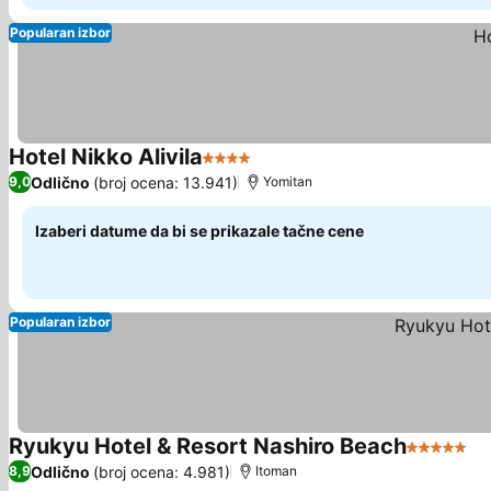
Popularan izbor
Hotel Nikko Alivila
4 Zvezdice
Pogledaj cene
Odlično
(broj ocena: 13.941)
9,0
Yomitan
Izaberi datume da bi se prikazale tačne cene
Popularan izbor
Ryukyu Hotel & Resort Nashiro Beach
5 Zvezdic
Po
Odlično
(broj ocena: 4.981)
8,9
Itoman