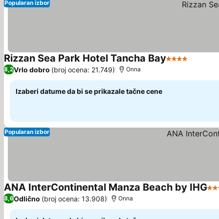
Popularan izbor
Rizzan Sea Park Hotel Tancha Bay
4 Zvezdice
Pogleda
Vrlo dobro
(broj ocena: 21.749)
8,2
Onna
Izaberi datume da bi se prikazale tačne cene
Popularan izbor
ANA InterContinental Manza Beach by IHG
5 
Odlično
(broj ocena: 13.908)
8,6
Onna