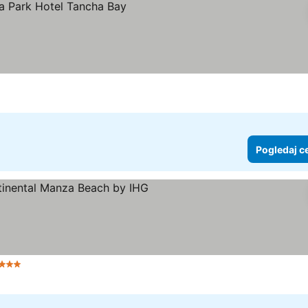
j cene
Pogledaj c
Zvezdice
Pogledaj cene