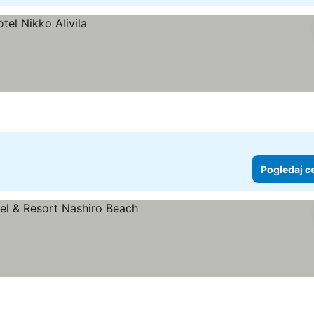
Pogledaj c
e
gledaj cene