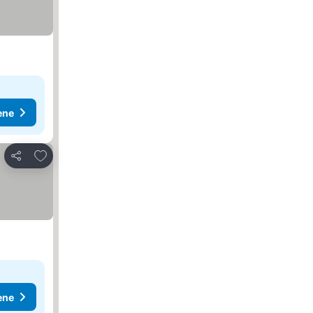
ene
Dodati u favorite
Deli
ene