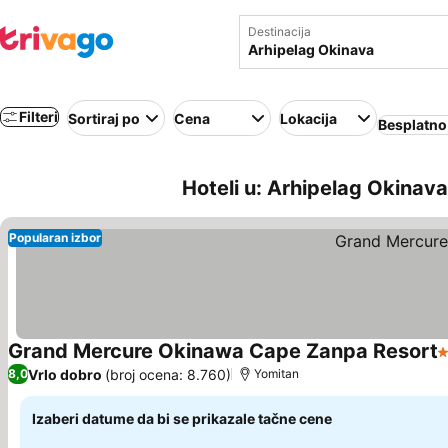
Destinacija
Filteri
Sortiraj po
Cena
Lokacija
Besplatno
Hoteli u: Arhipelag Okinav
Popularan izbor
Grand Mercure Okinawa Cape Zanpa Resort
3
Vrlo dobro
(broj ocena: 8.760)
8,0
Yomitan
Izaberi datume da bi se prikazale tačne cene