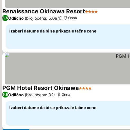
Renaissance Okinawa Resort
4 Zvezdice
Pogledaj cene
Odlično
(broj ocena: 5.094)
8,5
Onna
Izaberi datume da bi se prikazale tačne cene
PGM Hotel Resort Okinawa
4 Zvezdice
Pogledaj cene
Odlično
(broj ocena: 32)
9,9
Onna
Izaberi datume da bi se prikazale tačne cene