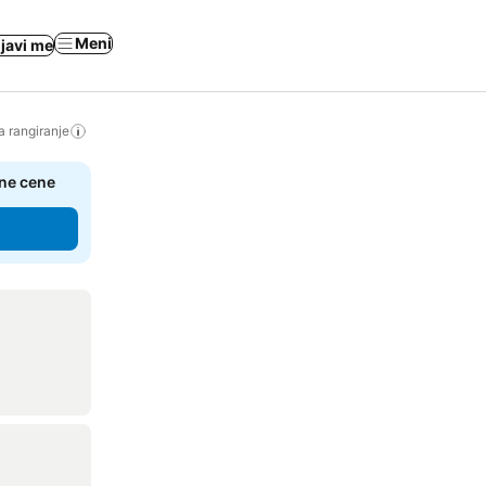
Meni
ijavi me
a rangiranje
čne cene