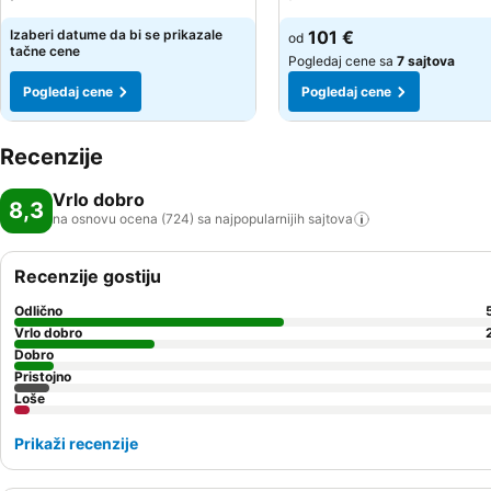
Izaberi datume da bi se prikazale
101 €
od
tačne cene
Pogledaj cene sa
7 sajtova
Pogledaj cene
Pogledaj cene
Recenzije
Vrlo dobro
8,3
na osnovu ocena (724) sa najpopularnijih
sajtova
Recenzije gostiju
Odlično
Vrlo dobro
Dobro
Pristojno
Loše
Prikaži recenzije