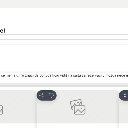
el
 se menjaju. To znači da ponuda koju vidiš na sajtu za rezervaciju možda neće u
te
Dodati u favorite
Deli
Del