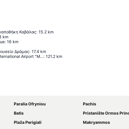
ναποθήκη Καβάλας
:
15.2
km
8
km
que
:
16
km
ουσείο Δράμας
:
17.4
km
Thessaloniki International Airport "Macedonia"
:
121.2
km
Proširi mapu
Paralia Ofryniou
Pachis
Βatis
Pristanište Ormos Prin
Plaža Perigiali
Makryammos