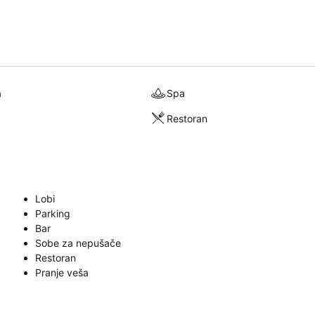
a
Spa
Restoran
Lobi
Parking
Bar
Sobe za nepušače
Restoran
Pranje veša