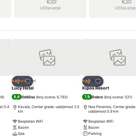
Učitavanje
Učitavanje
Dodati u favorite
Dodati u favorite
Hotel
Hotel
5 Zvezdice
3 Zvezdice
Deli
Deli
Lucy Hotel
Kipos Resort
8,6
7,9
16
)
Odlično
(
broj ocena: 6.793
)
Dobro
(
broj ocena: 531
)
st 0.4
Kavala, Centar grada: udaljenost 2.5
Nea Peramos, Centar grada:
km
udaljenost 0.9 km
Besplatan WiFi
Besplatan WiFi
Bazen
Bazen
Spa
Parking