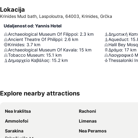
Lokacija
Krinides Mud bath, Laspoloutra, 64003, Krinides, Grčka
Udaljenost od: Yannis Hotel
Archaeological Museum Of Filippoi
:
2.3
km
Δημοτική Καπ
Ancient Theatre Of Philippi
:
2.6
km
Aqueduct
:
15.
Krinides
:
3.7
km
Halil Bey Mos
Archaeological Museum Of Kavala
:
15
km
Δράμα
:
17
km
Τοbacco Μuseum
:
15.1
km
Λαογραφικό Μ
Δημαρχείο Καβάλας
:
15.2
km
Explore nearby attractions
Nea Iraklitsa
Rachoni
Ammolofoi
Limenas
Sarakina
Nea Peramos