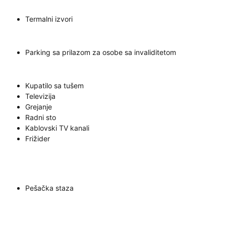
Termalni izvori
Parking sa prilazom za osobe sa invaliditetom
Kupatilo sa tušem
Televizija
Grejanje
Radni sto
Kablovski TV kanali
Frižider
Pešačka staza