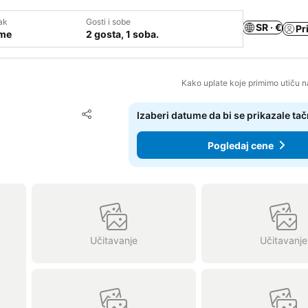
ak
Gosti i sobe
SR · €
Pr
ume
2 gosta, 1 soba.
Kako uplate koje primimo utiču n
Dodati u favorite
Izaberi datume da bi se prikazale ta
Deli
Pogledaj cene
Učitavanje
Učitavanje