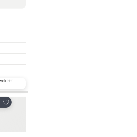
vek biti
Popularan izbor
Dodati u favorite
Dodati u favorite
i
Deli