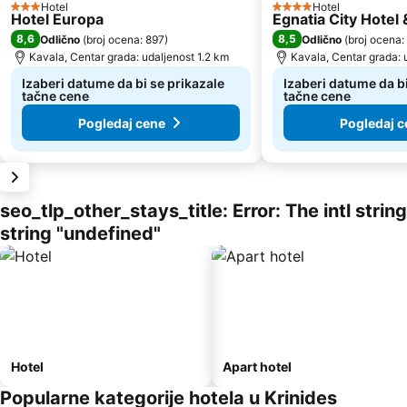
Hotel
Hotel
3 Zvezdice
4 Zvezdice
Hotel Europa
Egnatia City Hotel
8,6
8,5
Odlično
(
broj ocena: 897
)
Odlično
(
broj ocena:
Kavala, Centar grada: udaljenost 1.2 km
Kavala, Centar grada: 
Izaberi datume da bi se prikazale
Izaberi datume da bi
tačne cene
tačne cene
Pogledaj cene
Pogledaj c
seo_tlp_other_stays_title: Error: The intl stri
string "undefined"
Hotel
Apart hotel
Popularne kategorije hotela u Krinides