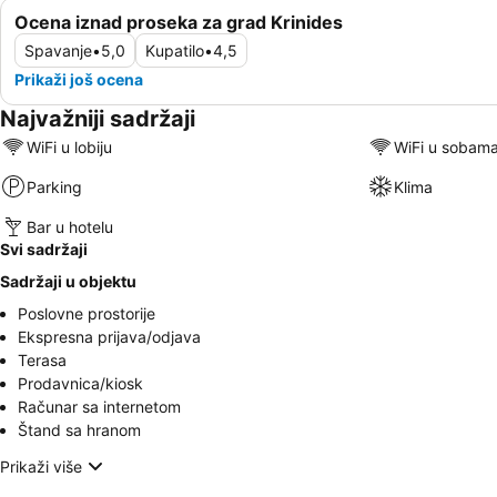
Ocena iznad proseka za grad Krinides
Spavanje
•
5,0
Kupatilo
•
4,5
Prikaži još ocena
Najvažniji sadržaji
WiFi u lobiju
WiFi u sobam
Parking
Klima
Bar u hotelu
Svi sadržaji
Sadržaji u objektu
Poslovne prostorije
Ekspresna prijava/odjava
Terasa
Prodavnica/kiosk
Računar sa internetom
Štand sa hranom
Prikaži više