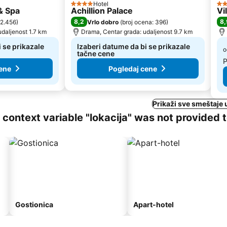
Hotel
4 Zvezdice
3 
 & Spa
Achillion Palace
Vi
8,2
8,
 2.456
)
Vrlo dobro
(
broj ocena: 396
)
udaljenost 1.7 km
Drama, Centar grada: udaljenost 9.7 km
 se prikazale
Izaberi datume da bi se prikazale
o
tačne cene
P
ene
Pogledaj cene
Prikaži sve smeštaje 
ng context variable "lokacija" was not provided 
Gostionica
Apart-hotel