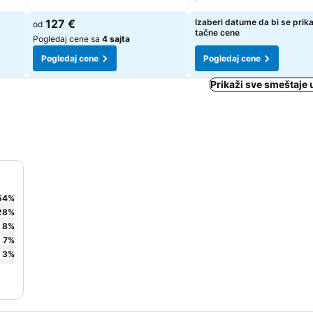
127 €
Izaberi datume da bi se prik
od
tačne cene
Pogledaj cene sa
4 sajta
Pogledaj cene
Pogledaj cene
Prikaži sve smeštaje 
54
%
28
%
8
%
7
%
3
%