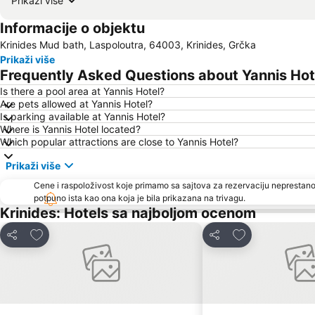
Prikaži više
Informacije o objektu
Krinides Mud bath, Laspoloutra, 64003, Krinides, Grčka
Prikaži više
Frequently Asked Questions about Yannis Hot
Is there a pool area at Yannis Hotel?
Are pets allowed at Yannis Hotel?
Is parking available at Yannis Hotel?
Where is Yannis Hotel located?
Which popular attractions are close to Yannis Hotel?
Prikaži više
Cene i raspoloživost koje primamo sa sajtova za rezervaciju neprestano
potpuno ista kao ona koja je bila prikazana na trivagu.
Krinides: Hotels sa najboljom ocenom
Dodati u favorite
Dodati u favori
Deli
Deli