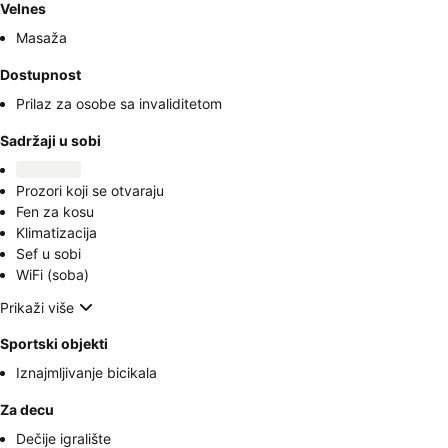
Velnes
Masaža
Dostupnost
Prilaz za osobe sa invaliditetom
Sadržaji u sobi
Prozori koji se otvaraju
Fen za kosu
Klimatizacija
Sef u sobi
WiFi (soba)
Prikaži više
Sportski objekti
Iznajmljivanje bicikala
Za decu
Dečije igralište