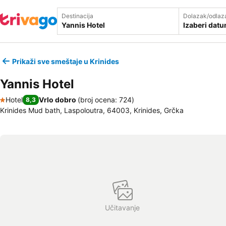
Destinacija
Dolazak/odlaz
Izaberi dat
Prikaži sve smeštaje u Krinides
Yannis Hotel
Hotel
Vrlo dobro
(
broj ocena: 724
)
8,3
1 Zvezdice
Krinides Mud bath, Laspoloutra, 64003, Krinides, Grčka
Učitavanje