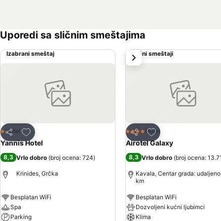
Uporedi sa sličnim smeštajima
Izabrani smeštaj
Slični smeštaji
sledeće
Dodati u favorite
Dodati u favorite
Hotel
Hotel
1 Zvezdice
4 Zvezdice
Deli
Deli
Yannis Hotel
Airotel Galaxy
8,3
8,3
Vrlo dobro
(
broj ocena: 724
)
Vrlo dobro
(
broj ocena: 13.7
Krinides, Grčka
Kavala, Centar grada: udaljeno
km
Besplatan WiFi
Besplatan WiFi
Spa
Dozvoljeni kućni ljubimci
Parking
Klima