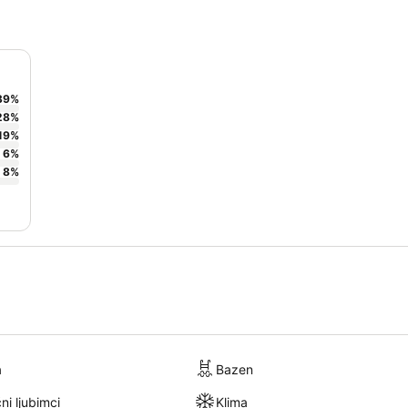
39
%
28
%
19
%
6
%
8
%
a
Bazen
ni ljubimci
Klima