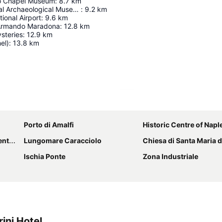
o Chapel Museum
:
8.7
km
Naples National Archaeological Museum
:
9.2
km
ional Airport
:
9.6
km
 Armando Maradona
:
12.8
km
ysteries
:
12.9
km
el)
:
13.8
km
Proširi mapu
Porto di Amalfi
Historic Centre of Napl
ale
Lungomare Caracciolo
Chiesa di Santa Maria d
Ischia Ponte
Zona Industriale
ini Hotel