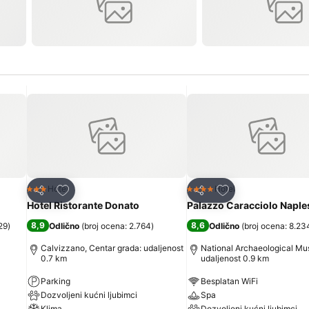
Dodati u favorite
Dodati u favorite
Hotel
Hotel
3 Zvezdice
4 Zvezdice
Deli
Deli
Hotel Ristorante Donato
Palazzo Caracciolo Naple
8,9
8,6
29
)
Odlično
(
broj ocena: 2.764
)
Odlično
(
broj ocena: 8.23
Calvizzano, Centar grada: udaljenost
National Archaeological M
0.7 km
udaljenost 0.9 km
Parking
Besplatan WiFi
Dozvoljeni kućni ljubimci
Spa
Klima
Dozvoljeni kućni ljubimci