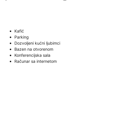
Kafić
Parking
Dozvoljeni kućni ljubimci
Bazen na otvorenom
Konferencijska sala
Računar sa internetom