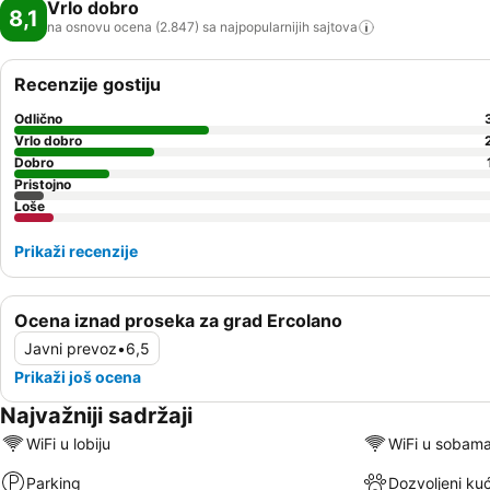
Vrlo dobro
8,1
na osnovu ocena (2.847) sa najpopularnijih
sajtova
Recenzije gostiju
Odlično
Vrlo dobro
Dobro
Pristojno
Loše
Prikaži recenzije
Ocena iznad proseka za grad Ercolano
Javni prevoz
•
6,5
Prikaži još ocena
Najvažniji sadržaji
WiFi u lobiju
WiFi u sobam
Parking
Dozvoljeni kuć