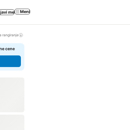
Meni
ijavi me
a rangiranje
čne cene