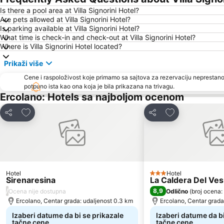
Is there a pool area at Villa Signorini Hotel?
Are pets allowed at Villa Signorini Hotel?
Is parking available at Villa Signorini Hotel?
What time is check-in and check-out at Villa Signorini Hotel?
Where is Villa Signorini Hotel located?
Prikaži više
Cene i raspoloživost koje primamo sa sajtova za rezervaciju neprestano
potpuno ista kao ona koja je bila prikazana na trivagu.
Ercolano: Hotels sa najboljom ocenom
Dodati u favorite
Dodati u favori
Deli
Deli
Hotel
Hotel
3 Zvezdice
Sirenaresina
La Caldera Del Ves
/
8,9
Ocena nije dostupna
Odlično
(
broj ocena:
Ercolano, Centar grada: udaljenost 0.3 km
Ercolano, Centar grada
Izaberi datume da bi se prikazale
Izaberi datume da bi
tačne cene
tačne cene