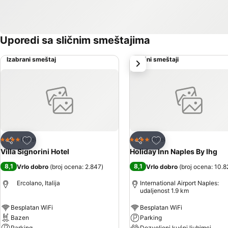
Uporedi sa sličnim smeštajima
Izabrani smeštaj
Slični smeštaji
sledeće
Dodati u favorite
Dodati u favorite
Hotel
Hotel
4 Zvezdice
4 Zvezdice
Deli
Deli
Villa Signorini Hotel
Holiday Inn Naples By Ihg
8,1
8,1
Vrlo dobro
(
broj ocena: 2.847
)
Vrlo dobro
(
broj ocena: 10.8
Ercolano, Italija
International Airport Naples:
udaljenost 1.9 km
Besplatan WiFi
Besplatan WiFi
Bazen
Parking
Parking
Dozvoljeni kućni ljubimci