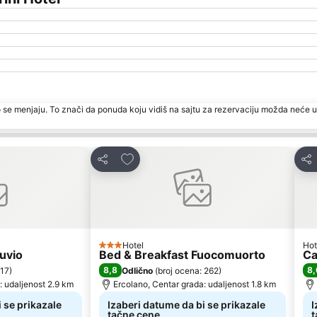
 se menjaju. To znači da ponuda koju vidiš na sajtu za rezervaciju možda neće u
te
Dodati u favorite
Deli
Del
Hotel
Hot
3 Zvezdice
uvio
Bed & Breakfast Fuocomuorto
Ca
8,8
8,
 17
)
Odlično
(
broj ocena: 262
)
: udaljenost 2.9 km
Ercolano, Centar grada: udaljenost 1.8 km
 se prikazale
Izaberi datume da bi se prikazale
I
tačne cene
t