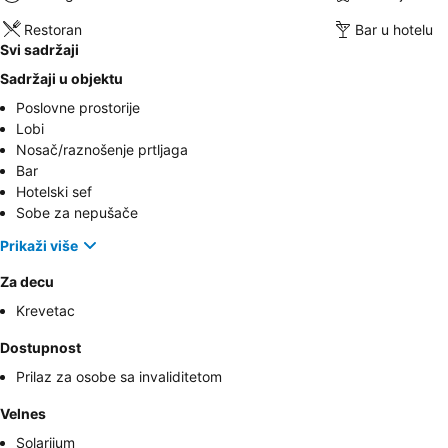
Restoran
Bar u hotelu
Svi sadržaji
Sadržaji u objektu
Poslovne prostorije
Lobi
Nosač/raznošenje prtljaga
Bar
Hotelski sef
Sobe za nepušače
Prikaži više
Za decu
Krevetac
Dostupnost
Prilaz za osobe sa invaliditetom
Velnes
Solarijum