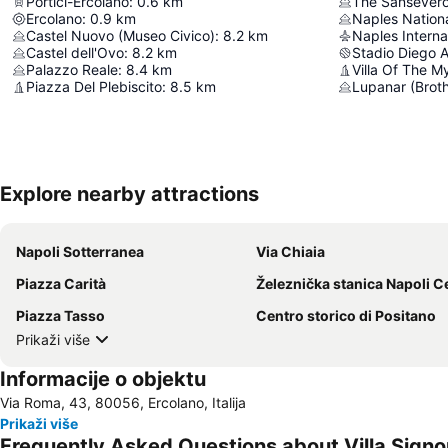
Portici-Ercolano
:
0.6
km
The Sansever
Ercolano
:
0.9
km
Castel Nuovo (Museo Civico)
:
8.2
km
Naples Internat
Castel dell'Ovo
:
8.2
km
Stadio Diego
Palazzo Reale
:
8.4
km
Villa Of The M
Piazza Del Plebiscito
:
8.5
km
Lupanar (Broth
Explore nearby attractions
Napoli Sotterranea
Via Chiaia
Piazza Carità
Železnička stanica Napoli Centr
Piazza Tasso
Centro storico di Positano
Prikaži više
Informacije o objektu
Via Roma, 43, 80056, Ercolano, Italija
Prikaži više
Frequently Asked Questions about Villa Signor