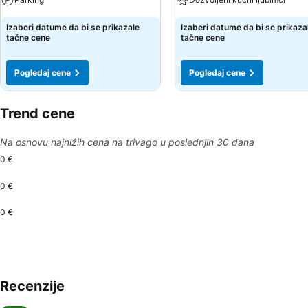
Izaberi datume da bi se prikazale
Izaberi datume da bi se prikaza
tačne cene
tačne cene
Pogledaj cene
Pogledaj cene
Trend cene
Na osnovu najnižih cena na trivago u poslednjih 30 dana
0 €
0 €
0 €
Recenzije