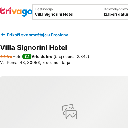
Destinacija
Dolazak/odlaz
Izaberi dat
Prikaži sve smeštaje u Ercolano
Villa Signorini Hotel
Hotel
Vrlo dobro
(
broj ocena: 2.847
)
8,1
4 Zvezdice
Via Roma, 43, 80056, Ercolano, Italija