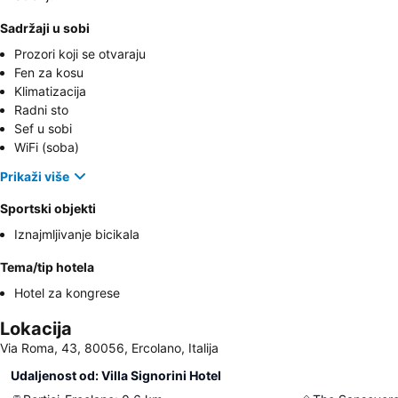
Sadržaji u sobi
Prozori koji se otvaraju
Fen za kosu
Klimatizacija
Radni sto
Sef u sobi
WiFi (soba)
Prikaži više
Sportski objekti
Iznajmljivanje bicikala
Tema/tip hotela
Hotel za kongrese
Lokacija
Via Roma, 43, 80056, Ercolano, Italija
Udaljenost od: Villa Signorini Hotel