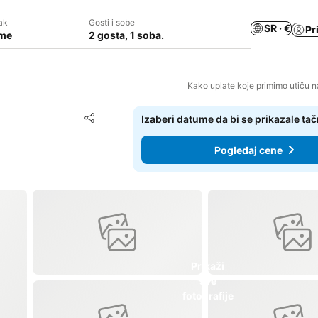
ak
Gosti i sobe
SR · €
Pr
ume
2 gosta, 1 soba.
Kako uplate koje primimo utiču n
Dodati u favorite
Izaberi datume da bi se prikazale ta
Deli
Pogledaj cene