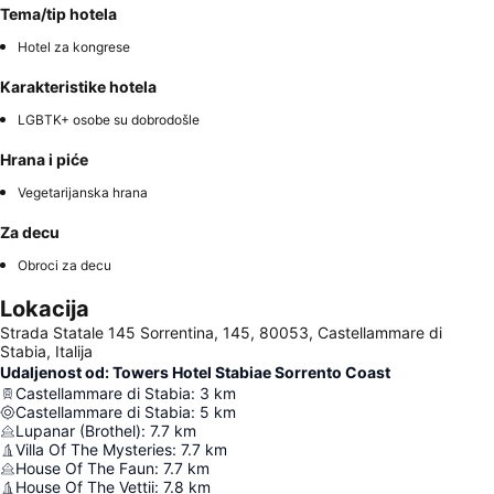
Tema/tip hotela
Hotel za kongrese
Karakteristike hotela
LGBTK+ osobe su dobrodošle
Hrana i piće
Vegetarijanska hrana
Za decu
Obroci za decu
Lokacija
Strada Statale 145 Sorrentina, 145, 80053, Castellammare di
Stabia, Italija
Udaljenost od: Towers Hotel Stabiae Sorrento Coast
Castellammare di Stabia
:
3
km
Castellammare di Stabia
:
5
km
Lupanar (Brothel)
:
7.7
km
Villa Of The Mysteries
:
7.7
km
House Of The Faun
:
7.7
km
House Of The Vettii
:
7.8
km