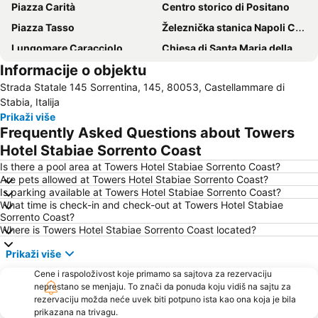
Piazza Carità
Centro storico di Positano
Piazza Tasso
Železnička stanica Napoli Centrale
Lungomare Caracciolo
Chiesa di Santa Maria della Verità
Informacije o objektu
Ischia Ponte
Zona Industriale
Strada Statale 145 Sorrentina, 145, 80053, Castellammare di
Porto di Napoli
Via Toledo
Stabia, Italija
Porto di Ischia
Giardini Poseidon
Prikaži više
Frequently Asked Questions about Towers
Hotel Stabiae Sorrento Coast
Is there a pool area at Towers Hotel Stabiae Sorrento Coast?
Are pets allowed at Towers Hotel Stabiae Sorrento Coast?
Is parking available at Towers Hotel Stabiae Sorrento Coast?
What time is check-in and check-out at Towers Hotel Stabiae
Sorrento Coast?
Where is Towers Hotel Stabiae Sorrento Coast located?
Prikaži više
Cene i raspoloživost koje primamo sa sajtova za rezervaciju
neprestano se menjaju. To znači da ponuda koju vidiš na sajtu za
rezervaciju možda neće uvek biti potpuno ista kao ona koja je bila
prikazana na trivagu.