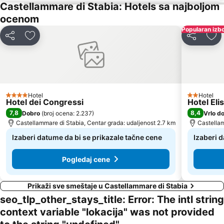
Castellammare di Stabia: Hotels sa najboljom
ocenom
Popularan izb
Deli
Dodati u favorite
Deli
Dod
Hotel
Hotel
4 Zvezdice
2 Zvezdice
Hotel dei Congressi
Hotel Eli
7,8
8,4
Dobro
(
broj ocena: 2.237
)
Vrlo d
Castellammare di Stabia, Centar grada: udaljenost 2.7 km
Castellam
Izaberi datume da bi se prikazale tačne cene
Izaberi 
Pogledaj cene
Prikaži sve smeštaje u Castellammare di Stabia
seo_tlp_other_stays_title: Error: The intl string
context variable "lokacija" was not provided