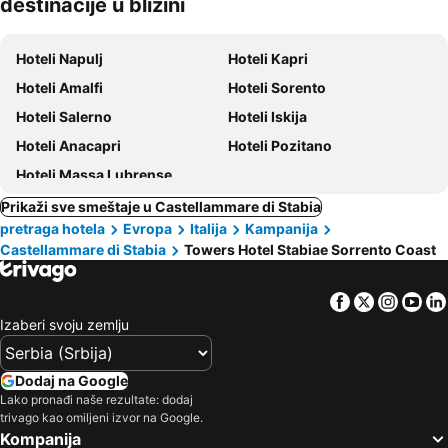
destinacije u blizini
ljubimci
Hoteli Napulj
Hoteli Kapri
Hoteli Amalfi
Hoteli Sorento
Hoteli Salerno
Hoteli Iskija
Hoteli Anacapri
Hoteli Pozitano
Hoteli Massa Lubrense
Prikaži sve smeštaje u Castellammare di Stabia
pretraga hotela
Evropa
Italija
Kampanija
Castellammare di Stabia
Towers Hotel Stabiae Sorrento Coast
Facebook
Twitter
Insta
Yo
Izaberi svoju zemlju
Dodaj na Google
Lako pronađi naše rezultate: dodaj
trivago kao omiljeni izvor na Google.
Kompanija