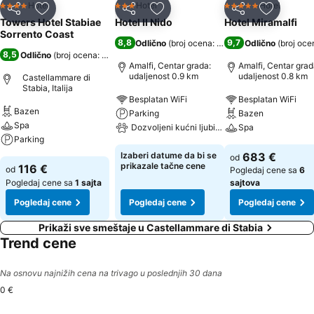
Hotel
Hotel
Hotel
4 Zvezdice
3 Zvezdice
5 Zvezdice
Deli
Dodati u favorite
Deli
Dodati u favorite
Deli
Dodati u 
Towers Hotel Stabiae
Hotel Il Nido
Hotel Miramalfi
Sorrento Coast
8,8
9,7
Odlično
(
broj ocena: 709
)
Odlično
(
broj oce
8,5
Odlično
(
broj ocena: 7.483
)
Amalfi, Centar grada:
Amalfi, Centar grad
udaljenost 0.9 km
udaljenost 0.8 km
Castellammare di
Stabia, Italija
Besplatan WiFi
Besplatan WiFi
Bazen
Parking
Bazen
Spa
Dozvoljeni kućni ljubimci
Spa
Parking
Izaberi datume da bi se
683 €
od
prikazale tačne cene
116 €
od
Pogledaj cene sa
6
Pogledaj cene sa
1 sajta
sajtova
Pogledaj cene
Pogledaj cene
Pogledaj cene
Prikaži sve smeštaje u Castellammare di Stabia
Trend cene
Na osnovu najnižih cena na trivago u poslednjih 30 dana
0 €