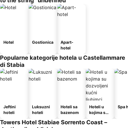
to the string "undefined"
Hotel
Gostionica
Apart-
hotel
Popularne kategorije hotela u Castellammare
di Stabia
Jeftini
Luksuzni
Hoteli sa
Hoteli u
Spa h
hoteli
hoteli
bazenom
kojima su
dozvoljeni
Towers Hotel Stabiae Sorrento Coast –
kućni