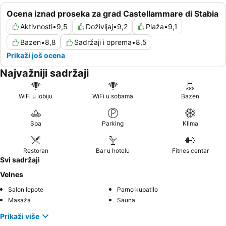
Ocena iznad proseka za grad Castellammare di Stabia
Aktivnosti
•
9,5
Doživljaj
•
9,2
Plaža
•
9,1
Bazen
•
8,8
Sadržaji i oprema
•
8,5
Prikaži još ocena
Najvažniji sadržaji
WiFi u lobiju
WiFi u sobama
Bazen
Spa
Parking
Klima
Restoran
Bar u hotelu
Fitnes centar
Svi sadržaji
Velnes
Salon lepote
Parno kupatilo
Masaža
Sauna
Prikaži više