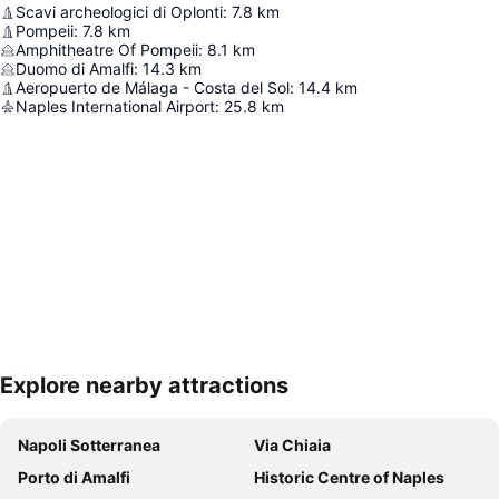
Scavi archeologici di Oplonti
:
7.8
km
Pompeii
:
7.8
km
Amphitheatre Of Pompeii
:
8.1
km
Duomo di Amalfi
:
14.3
km
Aeropuerto de Málaga - Costa del Sol
:
14.4
km
Naples International Airport
:
25.8
km
Explore nearby attractions
Proširi mapu
Napoli Sotterranea
Via Chiaia
Porto di Amalfi
Historic Centre of Naples