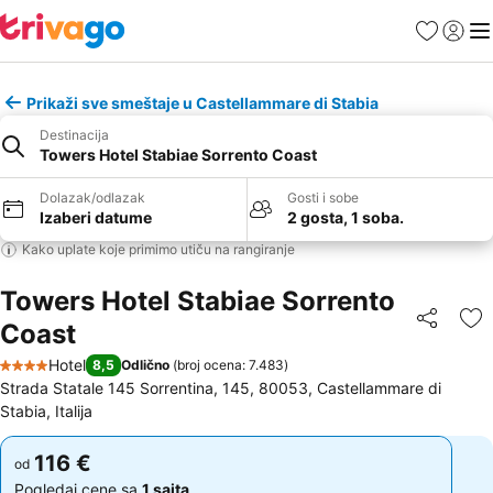
Favoriti
Prijavi
Men
Prikaži sve smeštaje u Castellammare di Stabia
Destinacija
Towers Hotel Stabiae Sorrento Coast
Dolazak/odlazak
Gosti i sobe
Izaberi datume
2 gosta, 1 soba.
Kako uplate koje primimo utiču na rangiranje
Towers Hotel Stabiae Sorrento
Coast
Deli
Do
Hotel
8,5
Odlično
(
broj ocena: 7.483
)
4 Zvezdice
Strada Statale 145 Sorrentina, 145, 80053, Castellammare di
Stabia, Italija
116 €
116 €
od
od
Pogledaj cene sa
1 sajta
Pogledaj cene sa
1 sajta