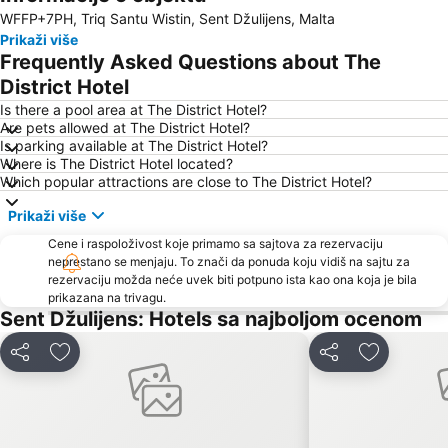
WFFP+7PH, Triq Santu Wistin, Sent Džulijens, Malta
Qawra
Malta International Airport
Prikaži više
Ghajn Tuffieha
Frequently Asked Questions about The
District Hotel
Is there a pool area at The District Hotel?
Are pets allowed at The District Hotel?
Is parking available at The District Hotel?
Where is The District Hotel located?
Which popular attractions are close to The District Hotel?
Prikaži više
Cene i raspoloživost koje primamo sa sajtova za rezervaciju
neprestano se menjaju. To znači da ponuda koju vidiš na sajtu za
rezervaciju možda neće uvek biti potpuno ista kao ona koja je bila
prikazana na trivagu.
Sent Džulijens: Hotels sa najboljom ocenom
Deli
Dodati u favorite
Deli
Dodati u f