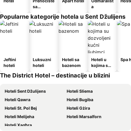
Hotel
Prenoćište
Apart hotel
Odmarališt
Host
sa
a
doručkom
Popularne kategorije hotela u Sent Džulijens
Jeftini
Luksuzni
Hoteli sa
Hoteli u
Spa h
hoteli
hoteli
bazenom
kojima su
dozvoljeni
The District Hotel – destinacije u blizini
kućni
ljubimci
Hoteli Sent Džulijens
Hoteli Sliema
Hoteli Qawra
Hoteli Bugiba
Hoteli St. Pol Bej
Hoteli Gżira
Hoteli Melijeha
Hoteli Marsalforn
Hoteli Xagħra