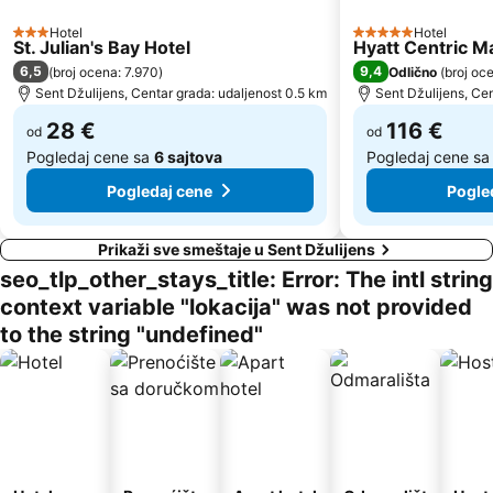
Hotel
Hotel
3 Zvezdice
5 Zvezdice
St. Julian's Bay Hotel
Hyatt Centric M
6,5
9,4
(
broj ocena: 7.970
)
Odlično
(
broj oc
Sent Džulijens, Centar grada: udaljenost 0.5 km
Sent Džulijens, Ce
28 €
116 €
od
od
Pogledaj cene sa
6 sajtova
Pogledaj cene s
Pogledaj cene
Pogle
Prikaži sve smeštaje u Sent Džulijens
seo_tlp_other_stays_title: Error: The intl string
context variable "lokacija" was not provided
to the string "undefined"