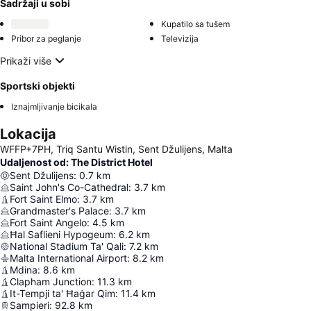
Sadržaji u sobi
Kupatilo sa tušem
Pribor za peglanje
Televizija
Prikaži više
Sportski objekti
Iznajmljivanje bicikala
Lokacija
WFFP+7PH, Triq Santu Wistin, Sent Džulijens, Malta
Udaljenost od: The District Hotel
Sent Džulijens
:
0.7
km
Saint John's Co-Cathedral
:
3.7
km
Fort Saint Elmo
:
3.7
km
Grandmaster's Palace
:
3.7
km
Fort Saint Angelo
:
4.5
km
Ħal Saflieni Hypogeum
:
6.2
km
National Stadium Ta' Qali
:
7.2
km
Malta International Airport
:
8.2
km
Mdina
:
8.6
km
Clapham Junction
:
11.3
km
It-Tempji ta' Ħaġar Qim
:
11.4
km
Sampieri
:
92.8
km