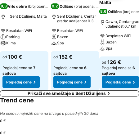
Malta
8,3
9,2
Vrlo dobro
(
broj ocena: 2.002
)
Odlično
(
broj ocena: 17.650
)
8,6
Odlično
(
broj oce
Sent Džulijens, Malta
Sent Džulijens, Centar
grada: udaljenost 0.3
Qawra, Centar grad
km
udaljenost 0.7 km
Besplatan WiFi
Besplatan WiFi
Besplatan WiFi
Parking
Bazen
Bazen
Klima
Spa
Spa
Pogledaj cene
Pogledaj cene
100 €
152 €
od
od
Pogledaj cene
126 €
od
Pogledaj cene sa
7
Pogledaj cene sa
6
Pogledaj cene sa
6
sajtova
sajtova
sajtova
Pogledaj cene
Pogledaj cene
Pogledaj cene
Prikaži sve smeštaje u Sent Džulijens
Trend cene
Na osnovu najnižih cena na trivago u poslednjih 30 dana
0 €
0 €