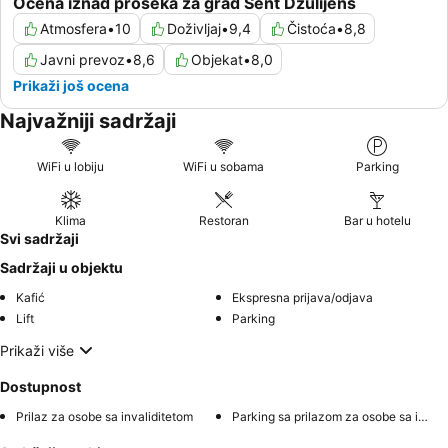
Ocena iznad proseka za grad Sent Džulijens
Atmosfera
•
10
Doživljaj
•
9,4
Čistoća
•
8,8
Javni prevoz
•
8,6
Objekat
•
8,0
Prikaži još ocena
Najvažniji sadržaji
WiFi u lobiju
WiFi u sobama
Parking
Klima
Restoran
Bar u hotelu
Svi sadržaji
Sadržaji u objektu
Kafić
Ekspresna prijava/odjava
Lift
Parking
Prikaži više
Dostupnost
Prilaz za osobe sa invaliditetom
Parking sa prilazom za osobe sa invaliditetom