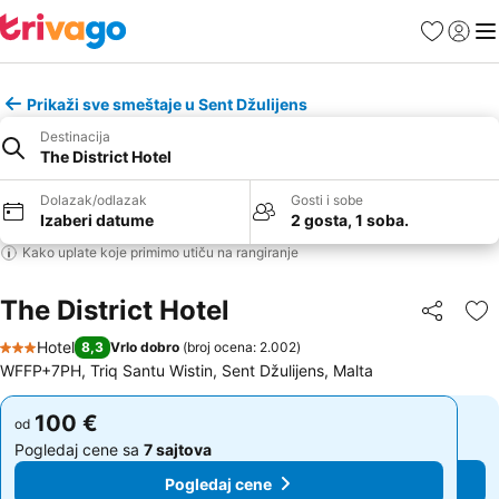
Favoriti
Prijavi
Men
Prikaži sve smeštaje u Sent Džulijens
Destinacija
The District Hotel
Dolazak/odlazak
Gosti i sobe
Izaberi datume
2 gosta, 1 soba.
Kako uplate koje primimo utiču na rangiranje
The District Hotel
Deli
Do
Hotel
8,3
Vrlo dobro
(
broj ocena: 2.002
)
3 Zvezdice
WFFP+7PH, Triq Santu Wistin, Sent Džulijens, Malta
100 €
100 €
od
od
Pogledaj cene sa
7 sajtova
Pogledaj cene sa
7 sajtova
Pogledaj cene
Pogledaj cene