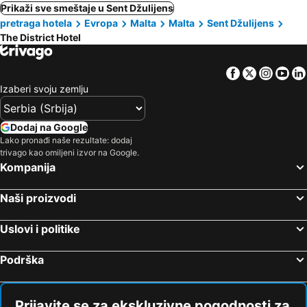
Prikaži sve smeštaje u Sent Džulijens
pretraga hotela
Evropa
Malta
Malta
Sent Džulijens
The District Hotel
Facebook
Twitter
Insta
Yo
Izaberi svoju zemlju
Dodaj na Google
Lako pronađi naše rezultate: dodaj
trivago kao omiljeni izvor na Google.
Kompanija
Naši proizvodi
Uslovi i politike
Podrška
Prijavite se za ekskluzivne pogodnosti za