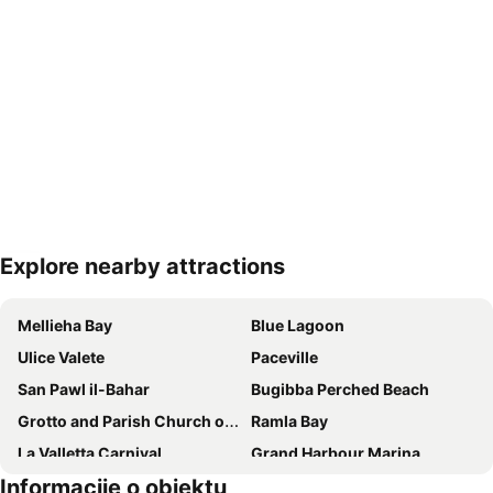
Explore nearby attractions
Proširi mapu
Mellieha Bay
Blue Lagoon
Ulice Valete
Paceville
San Pawl il-Bahar
Bugibba Perched Beach
Grotto and Parish Church of St Paul
Ramla Bay
La Valletta Carnival
Grand Harbour Marina
Informacije o objektu
Valletta and Floriana Fortifications
San Anton Palace