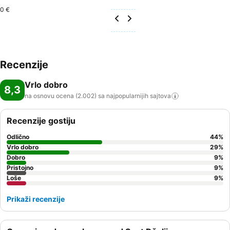
0 €
Recenzije
Vrlo dobro
8,3
na osnovu ocena (2.002) sa najpopularnijih
sajtova
Recenzije gostiju
Odlično
44
%
Vrlo dobro
29
%
Dobro
9
%
Pristojno
9
%
Loše
9
%
Prikaži recenzije