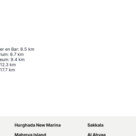
er en Bar
:
8.5
km
rium
:
8.7
km
seum
:
9.4
km
12.3
km
17.7
km
Proširi mapu
Hurghada New Marina
Sakkala
Mahmya Island
Al Ahyaa