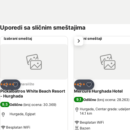
Uporedi sa sličnim smeštajima
Izabrani smeštaj
Slični smeštaji
sledeće
Dodati u favorite
Dodati u favorite
Odmaralište
Hotel
5 Zvezdice
4 Zvezdice
Deli
Deli
Pickalbatros White Beach Resort
Mercure Hurghada Hotel
- Hurghada
9,1
Odlično
(
broj ocena: 28.263
)
9,5
Odlično
(
broj ocena: 30.369
)
Hurgada, Centar grada: udalje
14.1 km
Hurgada, Egipat
Besplatan WiFi
Besplatan WiFi
Bazen