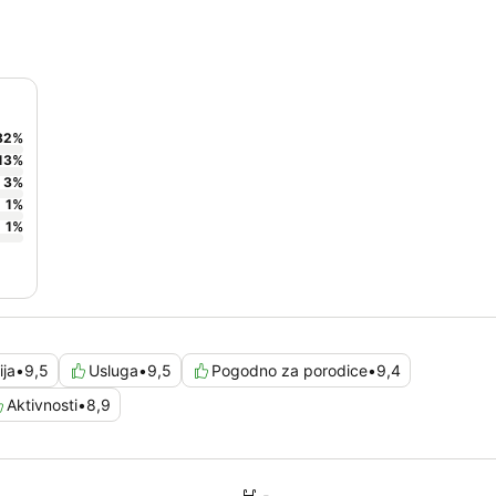
82
%
13
%
3
%
1
%
1
%
ija
•
9,5
Usluga
•
9,5
Pogodno za porodice
•
9,4
Aktivnosti
•
8,9