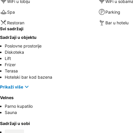
WiFi u lobiju
WiFi u sobam
Spa
Parking
Restoran
Bar u hotelu
Svi sadržaji
Sadržaji u objektu
Poslovne prostorije
Diskoteka
Lift
Frizer
Terasa
Hotelski bar kod bazena
Prikaži više
Velnes
Parno kupatilo
Sauna
Sadržaji u sobi