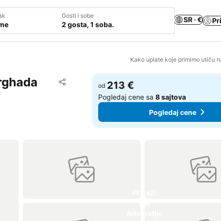
ak
Gosti i sobe
SR · €
Pr
ume
2 gosta, 1 soba.
Kako uplate koje primimo utiču n
urghada
Dodati u favorite
213 €
od
Deli
Pogledaj cene sa
8 sajtova
Pogledaj cene