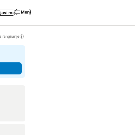
Meni
ijavi me
a rangiranje