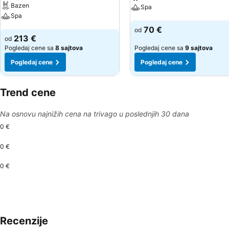
Bazen
Spa
Spa
Pogledaj cene
70 €
od
Pogledaj cene
213 €
od
Pogledaj cene sa
8 sajtova
Pogledaj cene sa
9 sajtova
Pogledaj cene
Pogledaj cene
Trend cene
Na osnovu najnižih cena na trivago u poslednjih 30 dana
0 €
0 €
0 €
Recenzije