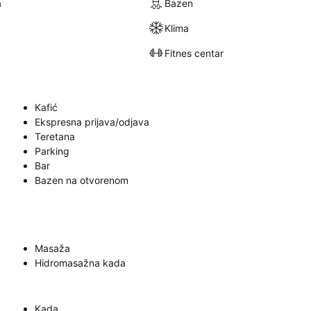
a
Bazen
Klima
Fitnes centar
Kafić
Ekspresna prijava/odjava
Teretana
Parking
Bar
Bazen na otvorenom
Masaža
Hidromasažna kada
Kada