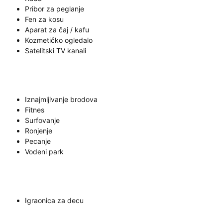
Pribor za peglanje
Fen za kosu
Aparat za čaj / kafu
Kozmetičko ogledalo
Satelitski TV kanali
Iznajmljivanje brodova
Fitnes
Surfovanje
Ronjenje
Pecanje
Vodeni park
Igraonica za decu