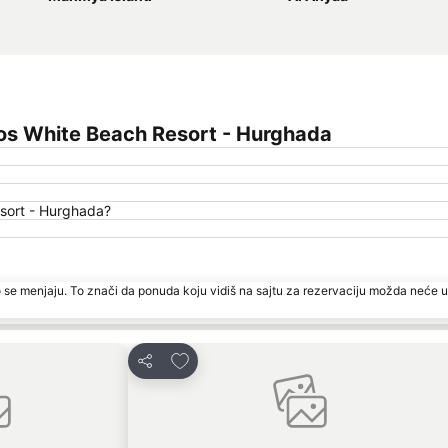
os White Beach Resort - Hurghada
esort - Hurghada?
 se menjaju. To znači da ponuda koju vidiš na sajtu za rezervaciju možda neće u
te
Dodati u favorite
Deli