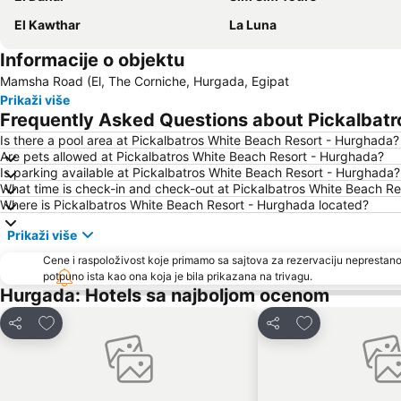
El Kawthar
La Luna
Informacije o objektu
Mamsha Road (El, The Corniche, Hurgada, Egipat
Prikaži više
Frequently Asked Questions about Pickalbatr
Is there a pool area at Pickalbatros White Beach Resort - Hurghada?
Are pets allowed at Pickalbatros White Beach Resort - Hurghada?
Is parking available at Pickalbatros White Beach Resort - Hurghada?
What time is check-in and check-out at Pickalbatros White Beach R
Where is Pickalbatros White Beach Resort - Hurghada located?
Prikaži više
Cene i raspoloživost koje primamo sa sajtova za rezervaciju neprestano
potpuno ista kao ona koja je bila prikazana na trivagu.
Hurgada: Hotels sa najboljom ocenom
Dodati u favorite
Dodati u favori
Deli
Deli