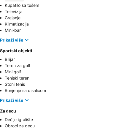
Kupatilo sa tušem
Televizija
Grejanje
Klimatizacija
Mini-bar
Prikaži više
Sportski objekti
Bilijar
Teren za golf
Mini golf
Teniski teren
Stoni tenis
Ronjenje sa disalicom
Prikaži više
Za decu
Dečije igralište
Obroci za decu