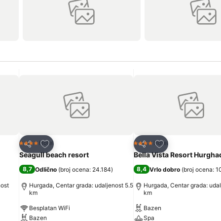
Dodati u favorite
Dodati u favorite
Hotel
Hotel
4 Zvezdice
4 Zvezdice
Deli
Deli
Seagull beach resort
Bella Vista Resort Hurgha
8,7
8,4
Odlično
(
broj ocena: 24.184
)
Vrlo dobro
(
broj ocena: 1
nost
Hurgada, Centar grada: udaljenost 5.5
Hurgada, Centar grada: udal
km
km
Besplatan WiFi
Bazen
Bazen
Spa