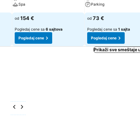
Spa
Parking
Pogledaj cene
Pogledaj cene
154 €
73 €
od
od
Pogledaj cene sa
6 sajtova
Pogledaj cene sa
1 sajta
Pogledaj cene
Pogledaj cene
Prikaži sve smeštaje