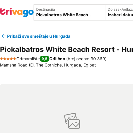
Destinacija
Dolazak/odlaz
Izaberi dat
Prikaži sve smeštaje u Hurgada
Pickalbatros White Beach Resort - H
Odmaralište
Odlično
(
broj ocena: 30.369
)
9,5
5 Zvezdice
Mamsha Road (El, The Corniche, Hurgada, Egipat