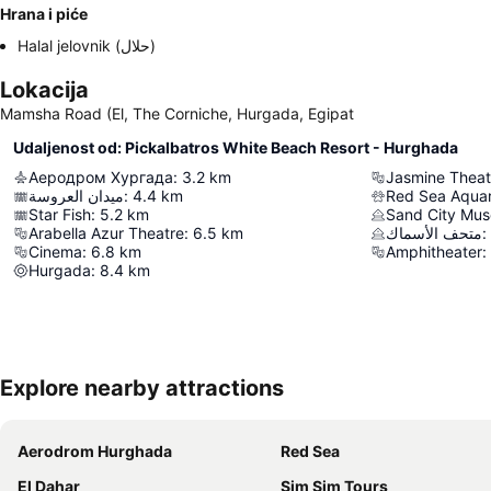
Hrana i piće
Halal jelovnik (حلال)
Lokacija
Mamsha Road (El, The Corniche, Hurgada, Egipat
Udaljenost od: Pickalbatros White Beach Resort - Hurghada
Аеродром Хургада
:
3.2
km
Jasmine Theat
ميدان العروسة
:
4.4
km
Red Sea Aqua
Star Fish
:
5.2
km
Sand City Mu
Arabella Azur Theatre
:
6.5
km
متحف الأسماك
:
Cinema
:
6.8
km
Amphitheater
:
Hurgada
:
8.4
km
Explore nearby attractions
Aerodrom Hurghada
Red Sea
El Dahar
Sim Sim Tours