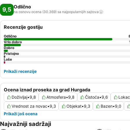
Odlično
9,5
na osnovu ocena (30.369) sa najpopularnijih
sajtova
Recenzije gostiju
Odlično
Vrlo dobro
Dobro
Pristojno
Loše
Prikaži recenzije
Ocena iznad proseka za grad Hurgada
Doživljaj
•
9,8
Atmosfera
•
9,8
Čistoća
•
9,6
Lokac
Vrednost za novac
•
9,3
Objekat
•
9,3
Bazen
•
9,0
Prikaži još ocena
Najvažniji sadržaji