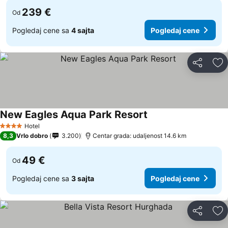
239 €
Od
Pogledaj cene sa
4 sajta
Pogledaj cene
Deli
Do
New Eagles Aqua Park Resort
Hotel
4 Zvezdice
8,3
Vrlo dobro
3.200
Centar grada: udaljenost 14.6 km
49 €
Od
Pogledaj cene sa
3 sajta
Pogledaj cene
Deli
Do