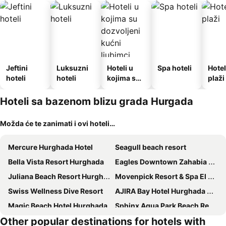
Jeftini
Luksuzni
Hoteli u
Spa hoteli
Hotel
hoteli
hoteli
kojima su
plaži
dozvoljeni
kućni
Hoteli sa bazenom blizu grada Hurgada
ljubimci
Možda će te zanimati i ovi hoteli…
Mercure Hurghada Hotel
Seagull beach resort
Bella Vista Resort Hurghada
Eagles Downtown Zahabia Resort & Aqua Park
Juliana Beach Resort Hurghada
Movenpick Resort & Spa El Gouna
Swiss Wellness Dive Resort
AJIRA Bay Hotel Hurghada Marina
Magic Beach Hotel Hurghada
Sphinx Aqua Park Beach Resort
Other popular destinations for hotels with
AJIRA Boutique Hotel Hurghada Marina
Sun & Sea Hotel and Aqua Park - Hurghada