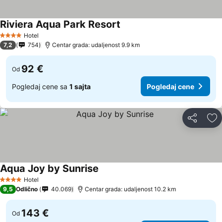
Riviera Aqua Park Resort
Hotel
4 Zvezdice
7,2
754
Centar grada: udaljenost 9.9 km
92 €
Od
Pogledaj cene sa
1 sajta
Pogledaj cene
Deli
Do
Aqua Joy by Sunrise
Hotel
4 Zvezdice
9,5
Odlično
40.069
Centar grada: udaljenost 10.2 km
143 €
Od