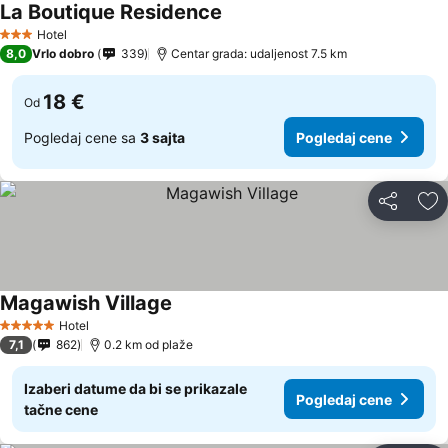
La Boutique Residence
Hotel
3 Zvezdice
8,0
Vrlo dobro
339
Centar grada: udaljenost 7.5 km
18 €
Od
Pogledaj cene sa
3 sajta
Pogledaj cene
Deli
Do
Magawish Village
Hotel
5 Zvezdice
7,1
862
0.2 km od plaže
Izaberi datume da bi se prikazale
Pogledaj cene
tačne cene