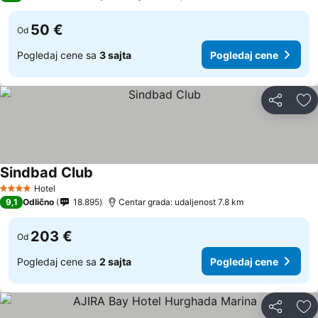
50 €
Od
Pogledaj cene sa
3 sajta
Pogledaj cene
Deli
Do
Sindbad Club
Hotel
4 Zvezdice
9,1
Odlično
18.895
Centar grada: udaljenost 7.8 km
203 €
Od
Pogledaj cene sa
2 sajta
Pogledaj cene
Deli
Do