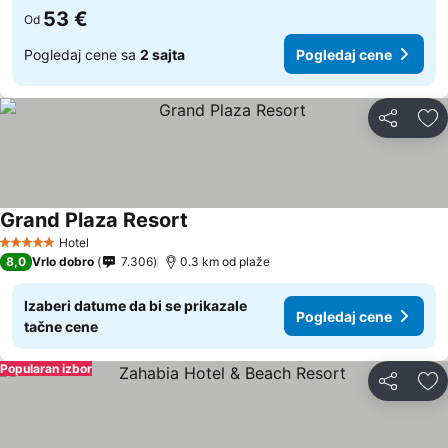
53 €
Od
Pogledaj cene sa
2 sajta
Pogledaj cene
Deli
Do
Grand Plaza Resort
Hotel
5 Zvezdice
8,0
Vrlo dobro
7.306
0.3 km od plaže
Izaberi datume da bi se prikazale
Pogledaj cene
tačne cene
Popularan izbor
Deli
Do