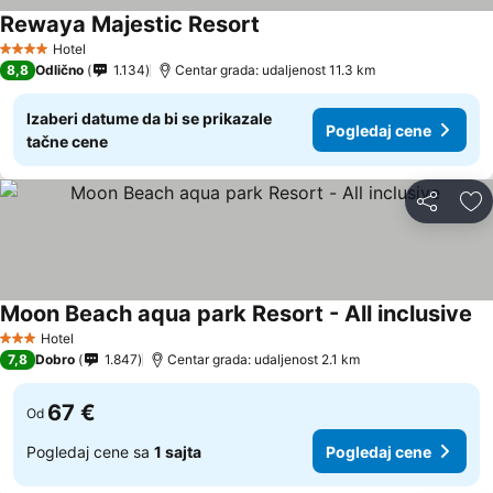
Rewaya Majestic Resort
Hotel
4 Zvezdice
8,8
Odlično
1.134
Centar grada: udaljenost 11.3 km
Izaberi datume da bi se prikazale
Pogledaj cene
tačne cene
Deli
Do
Moon Beach aqua park Resort - All inclusive
Hotel
3 Zvezdice
7,8
Dobro
1.847
Centar grada: udaljenost 2.1 km
67 €
Od
Pogledaj cene sa
1 sajta
Pogledaj cene