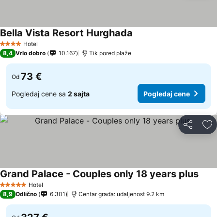
Bella Vista Resort Hurghada
Hotel
4 Zvezdice
8,4
Vrlo dobro
10.167
Tik pored plaže
73 €
Od
Pogledaj cene sa
2 sajta
Pogledaj cene
Deli
Do
Grand Palace - Couples only 18 years plus
Hotel
5 Zvezdice
8,9
Odlično
6.301
Centar grada: udaljenost 9.2 km