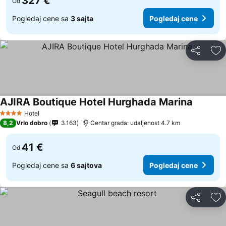
327 €
Od
Pogledaj cene sa
3 sajta
Pogledaj cene
Deli
Do
AJIRA Boutique Hotel Hurghada Marina
Hotel
4 Zvezdice
8,2
Vrlo dobro
3.163
Centar grada: udaljenost 4.7 km
41 €
Od
Pogledaj cene sa
6 sajtova
Pogledaj cene
Deli
Do