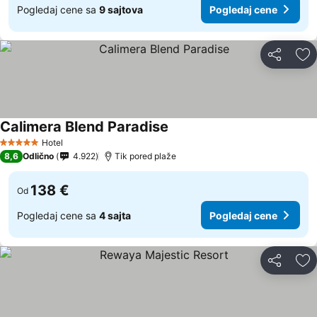
Pogledaj cene sa
9 sajtova
Pogledaj cene
Deli
Do
Calimera Blend Paradise
Hotel
5 Zvezdice
8,6
Odlično
4.922
Tik pored plaže
138 €
Od
Pogledaj cene sa
4 sajta
Pogledaj cene
Deli
Do