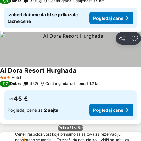
7,8
Dobro
3.913
Centar grada: udaljenost 0.9 km
Izaberi datume da bi se prikazale
Pogledaj cene
tačne cene
Deli
Do
Al Dora Resort Hurghada
Hotel
3 Zvezdice
7,7
Dobro
452
Centar grada: udaljenost 1.2 km
45 €
Od
Pogledaj cene sa
2 sajta
Pogledaj cene
Prikaži više
Cene i raspoloživost koje primamo sa sajtova za rezervaciju
neprestano se menjaju. To znači da ponuda koju vidiš na sajtu za