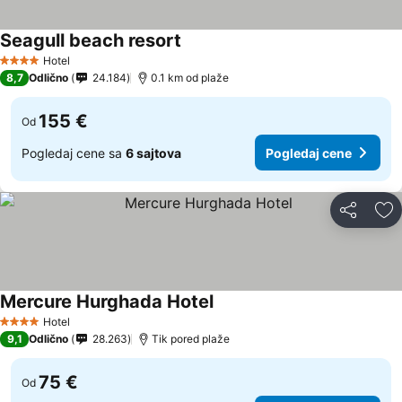
Seagull beach resort
Hotel
4 Zvezdice
8,7
Odlično
24.184
0.1 km od plaže
155 €
Od
Pogledaj cene sa
6 sajtova
Pogledaj cene
Deli
Do
Mercure Hurghada Hotel
Hotel
4 Zvezdice
9,1
Odlično
28.263
Tik pored plaže
75 €
Od