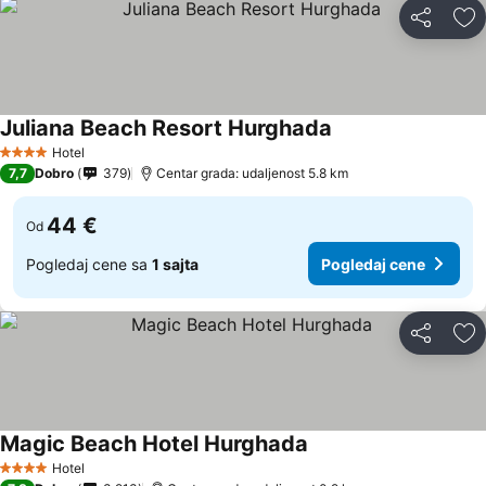
Deli
Do
Juliana Beach Resort Hurghada
Hotel
4 Zvezdice
7,7
Dobro
379
Centar grada: udaljenost 5.8 km
44 €
Od
Pogledaj cene sa
1 sajta
Pogledaj cene
Deli
Do
Magic Beach Hotel Hurghada
Hotel
4 Zvezdice