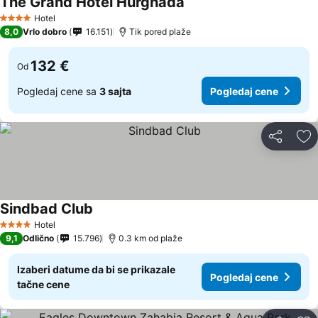
The Grand Hotel Hurghada
Hotel
4 Zvezdice
8,0
Vrlo dobro
16.151
Tik pored plaže
132 €
Od
Pogledaj cene sa
3 sajta
Pogledaj cene
Deli
Do
Sindbad Club
Hotel
4 Zvezdice
9,1
Odlično
15.796
0.3 km od plaže
Izaberi datume da bi se prikazale
Pogledaj cene
tačne cene