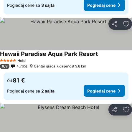
Pogledaj cene sa
3 sajta
Pogledaj cene
Deli
Do
Hawaii Paradise Aqua Park Resort
Hotel
5 Zvezdice
6,9
4.765
Centar grada: udaljenost 9.8 km
81 €
Od
Pogledaj cene sa
2 sajta
Pogledaj cene
Deli
Do