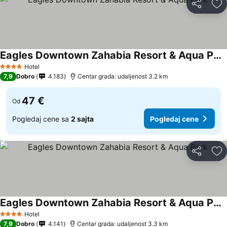
Deli
Do
Eagles Downtown Zahabia Resort & Aqua Park
Hotel
4 Zvezdice
7,9
Dobro
4.183
Centar grada: udaljenost 3.2 km
47 €
Od
Pogledaj cene sa
2 sajta
Pogledaj cene
Deli
Do
Eagles Downtown Zahabia Resort & Aqua Park
Hotel
4 Zvezdice
7,9
Dobro
4.141
Centar grada: udaljenost 3.3 km