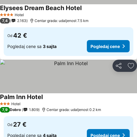
Elysees Dream Beach Hotel
Hotel
4 Zvezdice
7,4
2.163
Centar grada: udaljenost 7.5 km
42 €
Od
Pogledaj cene sa
3 sajta
Pogledaj cene
Deli
Do
Palm Inn Hotel
Hotel
3 Zvezdice
7,9
Dobro
1.809
Centar grada: udaljenost 0.2 km
27 €
Od
Pogledaj cene sa
4 sajta
Pogledaj cene