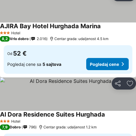
AJIRA Bay Hotel Hurghada Marina
Hotel
3 Zvezdice
8,2
Vrlo dobro
2.016
Centar grada: udaljenost 4.5 km
52 €
Od
Pogledaj cene sa
5 sajtova
Pogledaj cene
Deli
Do
Al Dora Residence Suites Hurghada
Hotel
3 Zvezdice
7,9
Dobro
796
Centar grada: udaljenost 1.2 km