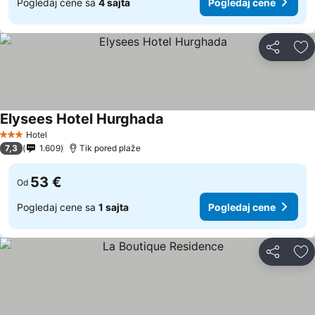
Pogledaj cene sa
4 sajta
Pogledaj cene
Deli
Do
Elysees Hotel Hurghada
Hotel
3 Zvezdice
7,3
1.609
Tik pored plaže
53 €
Od
Pogledaj cene sa
1 sajta
Pogledaj cene
Deli
Do