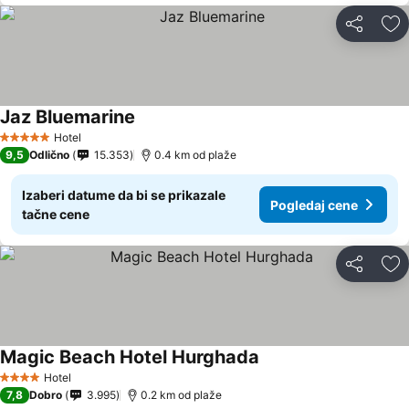
Deli
Do
Jaz Bluemarine
Hotel
5 Zvezdice
9,5
Odlično
15.353
0.4 km od plaže
Izaberi datume da bi se prikazale
Pogledaj cene
tačne cene
Deli
Do
Magic Beach Hotel Hurghada
Hotel
4 Zvezdice
7,8
Dobro
3.995
0.2 km od plaže