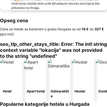
rezervaciju možda neće uvek biti potpuno ista kao ona koja je bila
prikazana na trivagu.
Opseg cena
Cene za hotele sa bazenom u gradu Hurgada su od
‎18 €
do
‎327 €
ppo noći.
seo_tlp_other_stays_title: Error: The intl string
context variable "lokacija" was not provided
to the string "undefined"
Hotel
Apart hotel
Odmarališt
Hostel
Gost
a
Popularne kategorije hotela u Hurgada