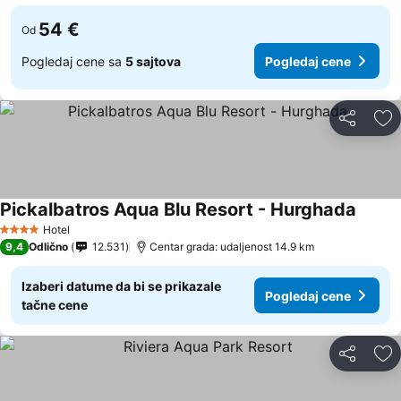
54 €
Od
Pogledaj cene sa
5 sajtova
Pogledaj cene
Deli
Do
Pickalbatros Aqua Blu Resort - Hurghada
Hotel
4 Zvezdice
9,4
Odlično
12.531
Centar grada: udaljenost 14.9 km
Izaberi datume da bi se prikazale
Pogledaj cene
tačne cene
Deli
Do