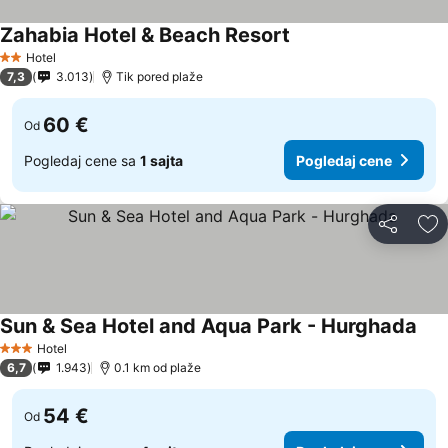
Zahabia Hotel & Beach Resort
Hotel
2 Zvezdice
7,3
3.013
Tik pored plaže
60 €
Od
Pogledaj cene sa
1 sajta
Pogledaj cene
Deli
Do
Sun & Sea Hotel and Aqua Park - Hurghada
Hotel
3 Zvezdice
6,7
1.943
0.1 km od plaže
54 €
Od