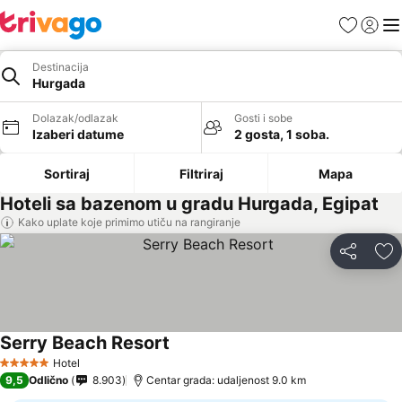
Favoriti
Prijavi
Men
Destinacija
Hurgada
Dolazak/odlazak
Gosti i sobe
Izaberi datume
2 gosta, 1 soba.
Sortiraj
Filtriraj
Mapa
Hoteli sa bazenom u gradu Hurgada, Egipat
Kako uplate koje primimo utiču na rangiranje
Deli
Do
Serry Beach Resort
Hotel
5 Zvezdice
9,5
Odlično
8.903
Centar grada: udaljenost 9.0 km