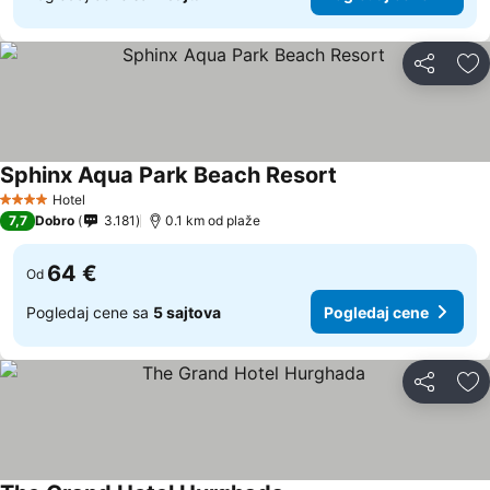
Deli
Do
Sphinx Aqua Park Beach Resort
Hotel
4 Zvezdice
7,7
Dobro
3.181
0.1 km od plaže
64 €
Od
Pogledaj cene sa
5 sajtova
Pogledaj cene
Deli
Do