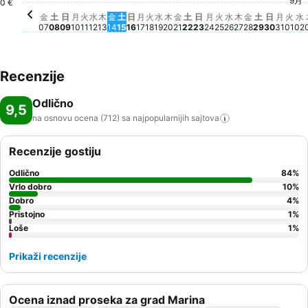
9月
火, 
222
0 €
金, 8月 21
Cena nije dostupna za o
日, 8月 
Cena ni
水
C
金
土
日
月
火
水
木
金
土
日
月
火
水
木
金
土
日
月
火
水
木
金
土
日
月
火
水
07
08
09
10
11
12
13
14
15
16
17
18
19
20
21
22
23
24
25
26
27
28
29
30
31
01
02
Recenzije
Odlično
9,5
na osnovu ocena (712) sa najpopularnijih
sajtova
Recenzije gostiju
Odlično
84
%
Vrlo dobro
10
%
Dobro
4
%
Pristojno
1
%
Loše
1
%
Prikaži recenzije
Ocena iznad proseka za grad Marina