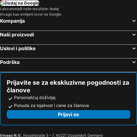
Dodaj na Google
Lako pronađi naše rezultate: dodaj
trivago kao omiljeni izvor na Google.
Kompanija
Naši proizvodi
Uslovi i politike
Podrška
Prijavite se za ekskluzivne pogodnosti za
članove
Personalizuj doživljaj
Ponude za lojalnost i cene za članove
Prijavi se
trivago N.V.
, Kesselstraße 5 – 7, 40221 Düsseldorf, Germany