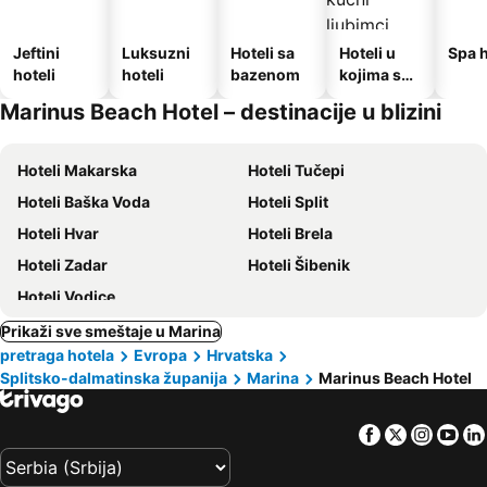
Jeftini
Luksuzni
Hoteli sa
Hoteli u
Spa h
hoteli
hoteli
bazenom
kojima su
dozvoljeni
Marinus Beach Hotel – destinacije u blizini
kućni
ljubimci
Hoteli Makarska
Hoteli Tučepi
Hoteli Baška Voda
Hoteli Split
Hoteli Hvar
Hoteli Brela
Hoteli Zadar
Hoteli Šibenik
Hoteli Vodice
Prikaži sve smeštaje u Marina
pretraga hotela
Evropa
Hrvatska
Splitsko-dalmatinska županija
Marina
Marinus Beach Hotel
Facebook
Twitter
Insta
Yo