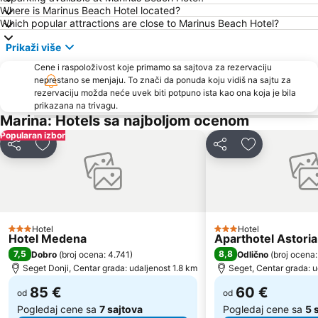
Where is Marinus Beach Hotel located?
Which popular attractions are close to Marinus Beach Hotel?
Prikaži više
Cene i raspoloživost koje primamo sa sajtova za rezervaciju
neprestano se menjaju. To znači da ponuda koju vidiš na sajtu za
rezervaciju možda neće uvek biti potpuno ista kao ona koja je bila
prikazana na trivagu.
Marina: Hotels sa najboljom ocenom
Popularan izbor
Deli
Dodati u favorite
Deli
Dodati u favo
Hotel
Hotel
3 Zvezdice
3 Zvezdice
Hotel Medena
Aparthotel Astoria
7,5
8,8
Dobro
(
broj ocena: 4.741
)
Odlično
(
broj ocena
Seget Donji, Centar grada: udaljenost 1.8 km
Seget, Centar grada: u
85 €
60 €
od
od
Pogledaj cene sa
7 sajtova
Pogledaj cene sa
5 