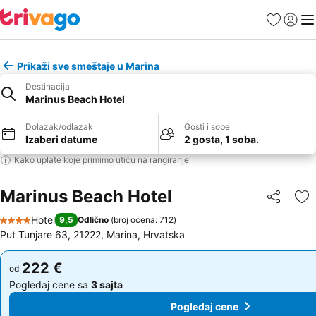
Favoriti
Prijavi
Men
Prikaži sve smeštaje u Marina
Destinacija
Marinus Beach Hotel
Dolazak/odlazak
Gosti i sobe
Izaberi datume
2 gosta, 1 soba.
Kako uplate koje primimo utiču na rangiranje
Marinus Beach Hotel
Deli
Do
Hotel
9,5
Odlično
(
broj ocena: 712
)
4 Zvezdice
Put Tunjare 63, 21222, Marina, Hrvatska
222 €
222 €
od
od
Pogledaj cene sa
3 sajta
Pogledaj cene sa
3 sajta
Pogledaj cene
Pogledaj cene