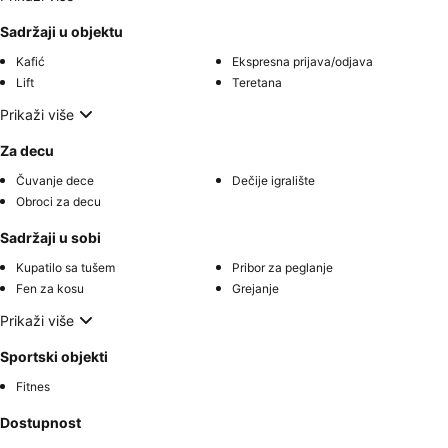
Sadržaji u objektu
Kafić
Ekspresna prijava/odjava
Lift
Teretana
Prikaži više
Za decu
Čuvanje dece
Dečije igralište
Obroci za decu
Sadržaji u sobi
Kupatilo sa tušem
Pribor za peglanje
Fen za kosu
Grejanje
Prikaži više
Sportski objekti
Fitnes
Dostupnost