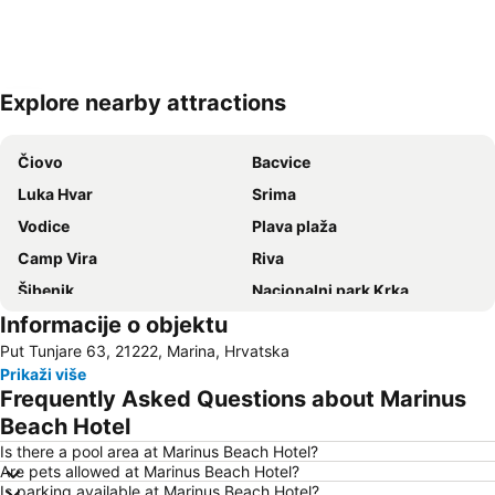
Explore nearby attractions
Proširi mapu
Čiovo
Bacvice
Luka Hvar
Srima
Vodice
Plava plaža
Camp Vira
Riva
Šibenik
Nacionalni park Krka
Informacije o objektu
Duga Uvala
Banj
Put Tunjare 63, 21222, Marina, Hrvatska
Stari grad
Romanski grad Trogir
Prikaži više
Grada Trogira
Zračna Luka Split
Frequently Asked Questions about Marinus
Srebrna Vrata
Port of Split
Beach Hotel
Stobreč
Pakleni Otoci
Is there a pool area at Marinus Beach Hotel?
Are pets allowed at Marinus Beach Hotel?
Is parking available at Marinus Beach Hotel?