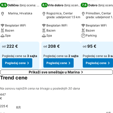
9,5
8,1
7,6
Odlično
(
broj ocena: 712
)
Vrlo dobro
(
broj ocena: 1.010
Dobro
)
(
broj ocen
Marina, Hrvatska
Rogoznica, Centar
Primošten, Centar
grada: udaljenost 1.5 km
grada: udaljenost 1
Besplatan WiFi
Besplatan WiFi
Besplatan WiFi
Bazen
Bazen
Bazen
Spa
Spa
Parking
222 €
208 €
95 €
od
od
od
Pogledaj cene sa
3 sajta
Pogledaj cene sa
2 sajta
Pogledaj cene sa
3 s
Pogledaj cene
Pogledaj cene
Pogledaj cene
Prikaži sve smeštaje u Marina
Trend cene
Na osnovu najnižih cena na trivago u poslednjih 30 dana
447
€
225 €
火, 8月 11
447 €
日, 8月 09
445 €
8月
金, 8月 07
431 €
月, 8月 10
421 €
水, 8月 12
421 €
金, 8月 14
421 €
月, 8月 17
424 €
火, 8月 18
401 €
木, 8月 20
401 €
日, 8月 23
401 €
火, 8月 25
401 €
木, 8月 27
401 €
土, 8月 2
401 €
土, 8月 15
395 €
土, 8月 22
395 €
月, 8月 24
395 €
土, 8月 08
323 €
木, 8月 13
275 €
日, 8月 16
275 €
水, 8月 19
275 €
水, 8月 26
275 €
金, 8月 28
275 €
月, 8
275 