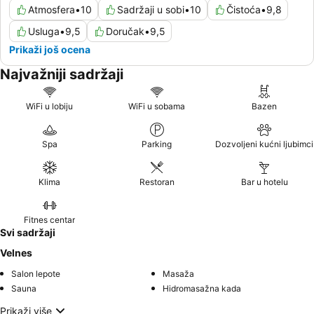
Atmosfera
•
10
Sadržaji u sobi
•
10
Čistoća
•
9,8
Usluga
•
9,5
Doručak
•
9,5
Prikaži još ocena
Najvažniji sadržaji
WiFi u lobiju
WiFi u sobama
Bazen
Spa
Parking
Dozvoljeni kućni ljubimci
Klima
Restoran
Bar u hotelu
Fitnes centar
Svi sadržaji
Velnes
Salon lepote
Masaža
Sauna
Hidromasažna kada
Prikaži više