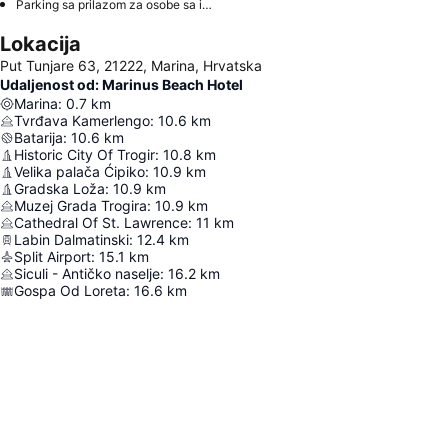
Parking sa prilazom za osobe sa invaliditetom
Lokacija
Put Tunjare 63, 21222, Marina, Hrvatska
Udaljenost od: Marinus Beach Hotel
Marina
:
0.7
km
Tvrđava Kamerlengo
:
10.6
km
Batarija
:
10.6
km
Historic City Of Trogir
:
10.8
km
Velika palača Ćipiko
:
10.9
km
Gradska Loža
:
10.9
km
Muzej Grada Trogira
:
10.9
km
Cathedral Of St. Lawrence
:
11
km
Labin Dalmatinski
:
12.4
km
Split Airport
:
15.1
km
Siculi - Antičko naselje
:
16.2
km
Gospa Od Loreta
:
16.6
km