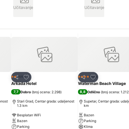
Učitavanje
Učitavanje
Dodati u favorite
Dodati u favorite
Hotel
Hotel
2 Zvezdice
4 Zvezdice
Deli
Deli
Arkada Hotel
Waterman Beach Village
7,7
8,8
Dobro
(
broj ocena: 2.298
)
Odlično
(
broj ocena: 1.212
enost
Stari Grad, Centar grada: udaljenost
Supetar, Centar grada: udalj
1.3 km
km
Besplatan WiFi
Bazen
Bazen
Parking
Parking
Klima