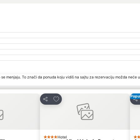
 se menjaju. To znači da ponuda koju vidiš na sajtu za rezervaciju možda neće u
Popul
te
Dodati u favorite
Deli
Del
Hotel
4 Zvezdice
3 