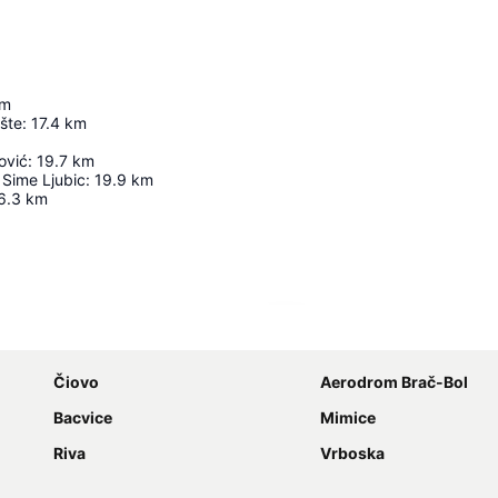
m
šte
:
17.4
km
ović
:
19.7
km
Sime Ljubic
:
19.9
km
6.3
km
Proširi mapu
Čiovo
Aerodrom Brač-Bol
Bacvice
Mimice
Riva
Vrboska