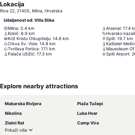
Lokacija
Riva 22, 21405, Milna, Hrvatska
Udaljenost od: Villa Slika
Milna
:
0.4
km
Arsenal
:
17.4
k
Koloč
:
8.9
km
Hvarsko kazali
Križ Kristu Otkupitelju
:
14.8
km
Split
:
19.7
km
Crkva Sv. Vida
:
14.8
km
Kaštelet Meštr
Tvrđava Fortica
:
17.1
km
Mausoleum Of 
Palača Užižić
:
17.3
km
Split Airport
:
2
Explore nearby attractions
Makarska Rivijera
Plaža Tučepi
Nikolina
Luka Hvar
Zlatni Rat
Camp Vira
Prikaži više