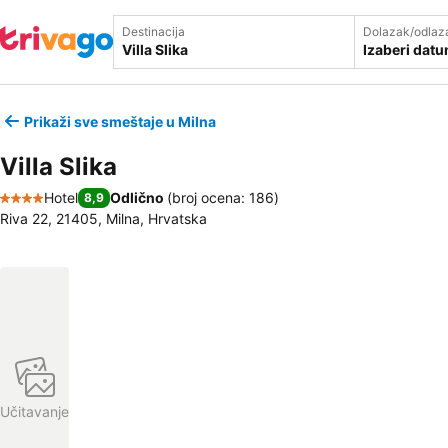
Destinacija
Dolazak/odlaz
Izaberi dat
Prikaži sve smeštaje u Milna
Villa Slika
Hotel
Odlično
(
broj ocena: 186
)
8,9
4 Zvezdice
Riva 22, 21405, Milna, Hrvatska
Učitavanje