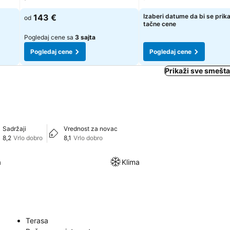
143 €
Izaberi datume da bi se prik
od
tačne cene
Pogledaj cene sa
3 sajta
Pogledaj cene
Pogledaj cene
Prikaži sve smešta
Sadržaji
Vrednost za novac
8,2
Vrlo dobro
8,1
Vrlo dobro
a
Klima
Terasa