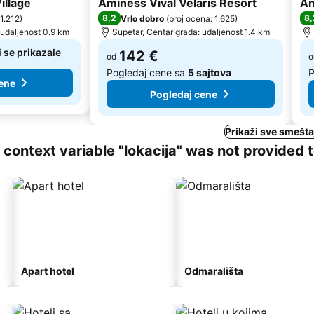
illage
Aminess Vival Velaris Resort
Am
8,2
8,
 1.212
)
Vrlo dobro
(
broj ocena: 1.625
)
 udaljenost 0.9 km
Supetar, Centar grada: udaljenost 1.4 km
 se prikazale
142 €
od
o
Pogledaj cene sa
5 sajtova
P
ene
Pogledaj cene
Prikaži sve smešta
ng context variable "lokacija" was not provided 
Apart hotel
Odmarališta