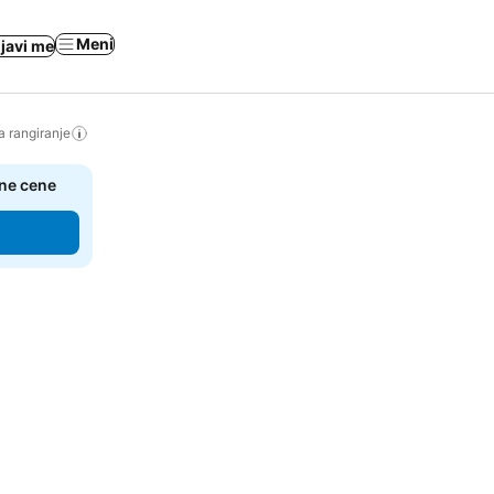
Meni
ijavi me
a rangiranje
čne cene