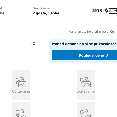
ak
Gosti i sobe
SR · €
Pr
ume
2 gosta, 1 soba.
Kako uplate koje primimo utiču n
Dodati u favorite
Izaberi datume da bi se prikazale ta
Deli
Pogledaj cene
Učitavanje
Učitavanje