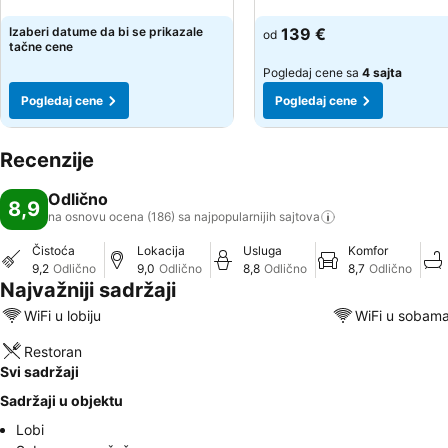
Izaberi datume da bi se prikazale
139 €
od
tačne cene
Pogledaj cene sa
4 sajta
Pogledaj cene
Pogledaj cene
Recenzije
Odlično
8,9
na osnovu ocena (186) sa najpopularnijih
sajtova
Čistoća
Lokacija
Usluga
Komfor
9,2
Odlično
9,0
Odlično
8,8
Odlično
8,7
Odlično
Najvažniji sadržaji
WiFi u lobiju
WiFi u sobam
Restoran
Svi sadržaji
Sadržaji u objektu
Lobi