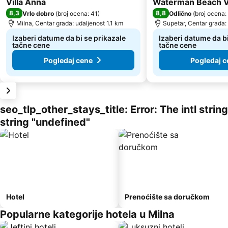
Villa Anna
Waterman Beach V
8,3
8,8
Vrlo dobro
(
broj ocena: 41
)
Odlično
(
broj ocena:
Milna, Centar grada: udaljenost 1.1 km
Supetar, Centar grada:
Izaberi datume da bi se prikazale
Izaberi datume da bi
tačne cene
tačne cene
Pogledaj cene
Pogledaj c
seo_tlp_other_stays_title: Error: The intl stri
string "undefined"
Hotel
Prenoćište sa doručkom
Popularne kategorije hotela u Milna