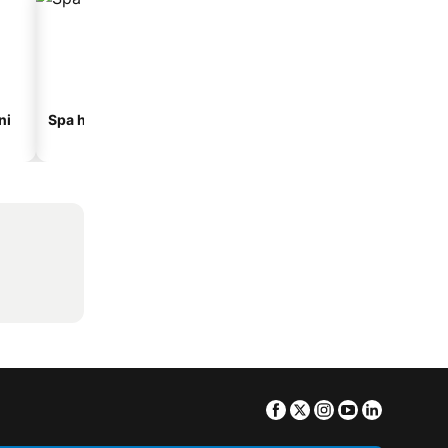
ni
Spa hoteli
Hoteli na plaži
Facebook
Twitter
Instagram
Youtube
Linkedin