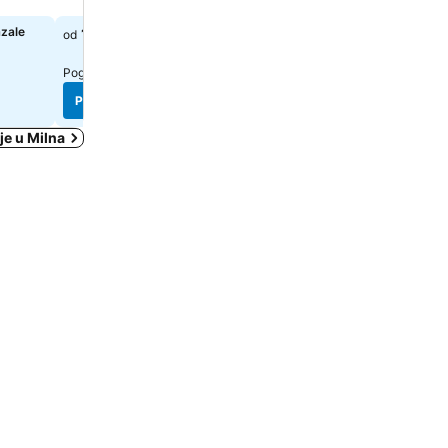
azale
140 €
232 €
od
od
Pogledaj cene sa
6 sajtova
Pogledaj cene sa
3 sajta
Pogledaj cene
Pogledaj cene
je u Milna