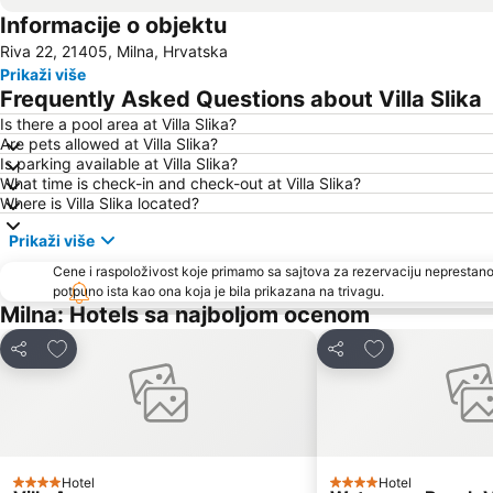
Informacije o objektu
Riva 22, 21405, Milna, Hrvatska
Prikaži više
Frequently Asked Questions about Villa Slika
Is there a pool area at Villa Slika?
Are pets allowed at Villa Slika?
Is parking available at Villa Slika?
What time is check-in and check-out at Villa Slika?
Where is Villa Slika located?
Prikaži više
Cene i raspoloživost koje primamo sa sajtova za rezervaciju neprestano
potpuno ista kao ona koja je bila prikazana na trivagu.
Milna: Hotels sa najboljom ocenom
Dodati u favorite
Dodati u favori
Deli
Deli
Hotel
Hotel
4 Zvezdice
4 Zvezdice