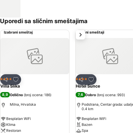
Uporedi sa sličnim smeštajima
Izabrani smeštaj
Slični smeštaji
sledeće
Dodati u favorite
Dodati u favorite
Hotel
Hotel
4 Zvezdice
4 Zvezdice
Deli
Deli
Villa Slika
Hotel Sunce
8,9
7,6
Odlično
(
broj ocena: 186
)
Dobro
(
broj ocena: 993
)
Milna, Hrvatska
Podstrana, Centar grada: udalj
0.4 km
Besplatan WiFi
Besplatan WiFi
Klima
Bazen
Restoran
Spa