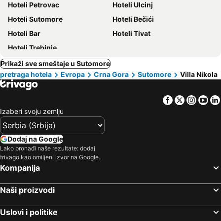
Hoteli Petrovac
Hoteli Ulcinj
Hoteli Sutomore
Hoteli Bečići
Hoteli Bar
Hoteli Tivat
Hoteli Trebinje
Prikaži sve smeštaje u Sutomore
pretraga hotela
Evropa
Crna Gora
Sutomore
Villa Nikola
Facebook
Twitter
Insta
Yo
Izaberi svoju zemlju
Dodaj na Google
Lako pronađi naše rezultate: dodaj
trivago kao omiljeni izvor na Google.
Kompanija
Naši proizvodi
Uslovi i politike