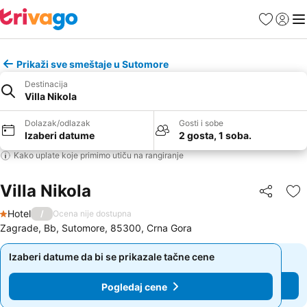
Favoriti
Prijavi
Men
Prikaži sve smeštaje u Sutomore
Destinacija
Villa Nikola
Dolazak/odlazak
Gosti i sobe
Izaberi datume
2 gosta, 1 soba.
Kako uplate koje primimo utiču na rangiranje
Villa Nikola
Deli
Do
Hotel
/
Ocena nije dostupna
1 Zvezdice
Zagrade, Bb, Sutomore, 85300, Crna Gora
Izaberi datume da bi se prikazale tačne cene
Izaberi datume da bi se prikazale tačne cene
Pogledaj cene
Pogledaj cene