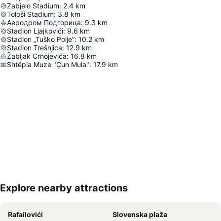
Zabjelo Stadium
:
2.4
km
Tološi Stadium
:
3.8
km
Аеродром Подгорица
:
9.3
km
Stadion Ljajkovići
:
9.6
km
Stadion „Tuško Polje“
:
10.2
km
Stadion Trešnjica
:
12.9
km
Žabljak Crnojevića
:
16.8
km
Shtëpia Muze "Çun Mula"
:
17.9
km
Explore nearby attractions
Proširi mapu
Rafailovići
Slovenska plaža