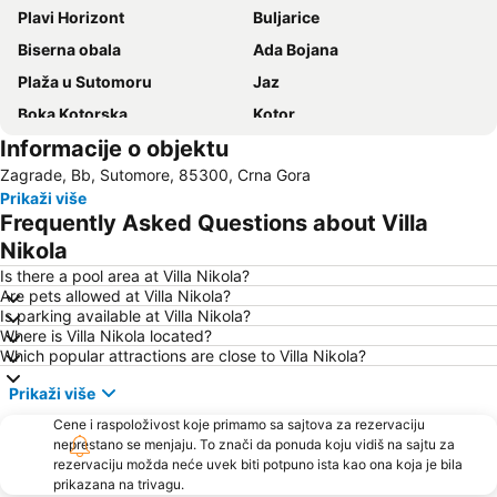
Plavi Horizont
Buljarice
Biserna obala
Ada Bojana
Plaža u Sutomoru
Jaz
Boka Kotorska
Kotor
Informacije o objektu
Ženska plaža
Bečićka plaža
Zagrade, Bb, Sutomore, 85300, Crna Gora
Seljanovo
Lučice
Prikaži više
Kraljičina plaža
Stari grad Budva
Frequently Asked Questions about Villa
Pržno
Utjeha
Nikola
Porto Montenegro
Žanjice
Is there a pool area at Villa Nikola?
Are pets allowed at Villa Nikola?
Buljarica
Gradska plaža
Is parking available at Villa Nikola?
Where is Villa Nikola located?
Ostrvo cveća
Tivat
Which popular attractions are close to Villa Nikola?
Crvena plaža
Waikiki
Prikaži više
Miami Beach
Uvala Valdanos
Cene i raspoloživost koje primamo sa sajtova za rezervaciju
Kamenovo
Kopakabana
neprestano se menjaju. To znači da ponuda koju vidiš na sajtu za
rezervaciju možda neće uvek biti potpuno ista kao ona koja je bila
Kraljičina plaža
Izletište Rose
prikazana na trivagu.