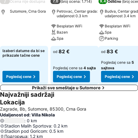
/
7,0
9,4
Ocena nije dostupna
(
broj ocena: 1.714
)
Odlično
(
broj oce
Sutomore, Crna Gora
Petrovac, Centar grada:
Budva, Centar grad
udaljenost 0.3 km
udaljenost 3.4 km
Besplatan WiFi
Besplatan WiFi
Bazen
Spa
Spa
Parking
Izaberi datume da bi se
82 €
83 €
od
od
prikazale tačne cene
Pogledaj cene sa
5
Pogledaj cene sa
4 sajta
sajtova
Pogledaj cene
Pogledaj cene
Pogledaj cene
Prikaži sve smeštaje u Sutomore
Najvažniji sadržaji
Lokacija
Zagrade, Bb, Sutomore, 85300, Crna Gora
Udaljenost od: Villa Nikola
:
0
km
Stadion Malih Sportova
:
0.2
km
Stadion pod Goricom
:
0.5
km
Подгорица
:
1.2
km