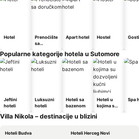
Hotel
Prenoćište
Apart hotel
Hostel
Gost
sa
doručkom
Popularne kategorije hotela u Sutomore
Jeftini
Luksuzni
Hoteli sa
Hoteli u
Spa h
hoteli
hoteli
bazenom
kojima su
dozvoljeni
Villa Nikola – destinacije u blizini
kućni
ljubimci
Hoteli Budva
Hoteli Herceg Novi