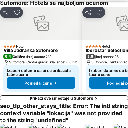
Veliki Pijesak
Petrovacka Obala
Sutomore: Hotels sa najboljom ocenom
Plaža Miločer
Drobni pijesak
Deli
Dodati u favorite
Deli
Dodati u favo
Lepetane
Stari Grad
Sveti Toma
Plaža Mogren
Mala
Maljevik
Plaza
Kalardovo
Hotel
Hotel
4 Zvezdice
5 Zvezdice
Villa Jadranka Sutomore
Iberostar Selecti
Aerodrom Podgorica
Almara Beach
9,4
5,6
Odlično
(
broj ocena: 218
)
(
broj ocena: 26
)
Mojito
Stari Bar
Sutomore, Centar grada: udaljenost 0.6 km
Sutomore, Centar grada
Luka Bar
Skadarsko jezero - Schkodra
Izaberi datume da bi se prikazale
Izaberi datume da bi
tačne cene
tačne cene
Pogledaj cene
Pogledaj c
Prikaži sve smeštaje u Sutomore
seo_tlp_other_stays_title: Error: The intl string
context variable "lokacija" was not provided
to the string "undefined"