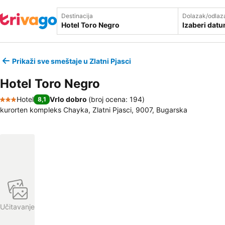
Destinacija
Dolazak/odlaz
Izaberi dat
Prikaži sve smeštaje u Zlatni Pjasci
Hotel Toro Negro
Hotel
Vrlo dobro
(
broj ocena: 194
)
8,1
3 Zvezdice
kurorten kompleks Chayka, Zlatni Pjasci, 9007, Bugarska
Učitavanje