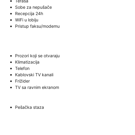
Terasa
Sobe za nepušače
Recepcija 24h
WiFi u lobiju
Pristup faksu/modemu
Prozori koji se otvaraju
Klimatizacija
Telefon
Kablovski TV kanali
Frižider
TV sa ravnim ekranom
Pešačka staza