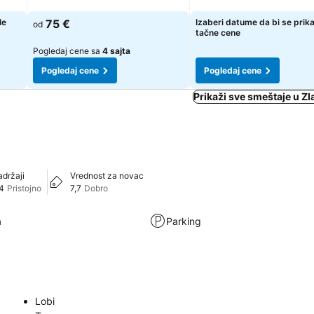
le
75 €
Izaberi datume da bi se prik
od
tačne cene
Pogledaj cene sa
4 sajta
Pogledaj cene
Pogledaj cene
Prikaži sve smeštaje u Zla
adržaji
Vrednost za novac
,4
Pristojno
7,7
Dobro
a
Parking
Lobi