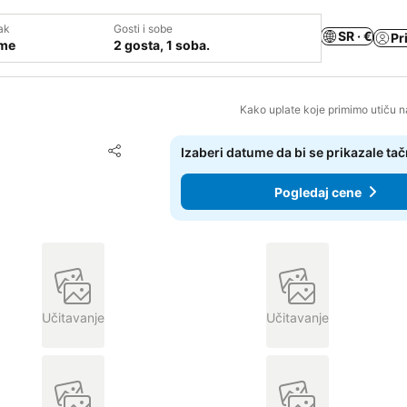
ak
Gosti i sobe
SR · €
Pr
ume
2 gosta, 1 soba.
Kako uplate koje primimo utiču n
Dodati u favorite
Izaberi datume da bi se prikazale ta
Deli
Pogledaj cene
Učitavanje
Učitavanje