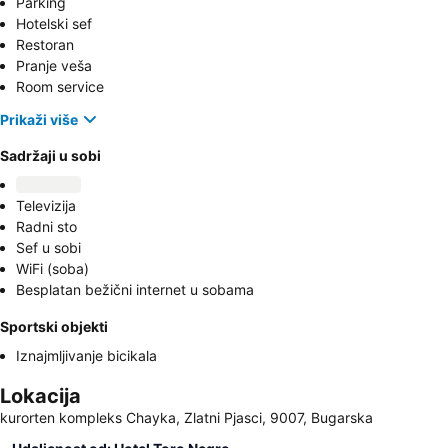
Parking
Hotelski sef
Restoran
Pranje veša
Room service
Prikaži više
Sadržaji u sobi
Televizija
Radni sto
Sef u sobi
WiFi (soba)
Besplatan bežični internet u sobama
Sportski objekti
Iznajmljivanje bicikala
Lokacija
kurorten kompleks Chayka, Zlatni Pjasci, 9007, Bugarska