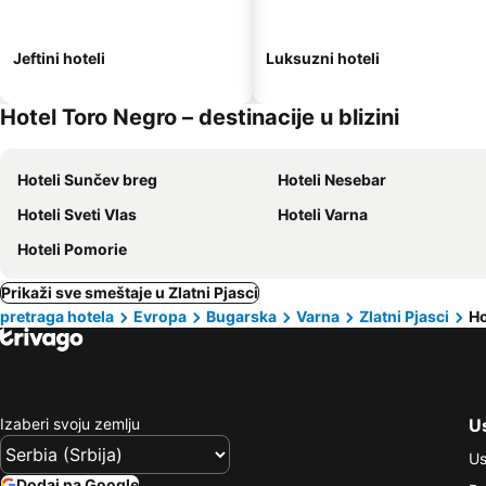
Jeftini hoteli
Luksuzni hoteli
Hotel Toro Negro – destinacije u blizini
Hoteli Sunčev breg
Hoteli Nesebar
Hoteli Sveti Vlas
Hoteli Varna
Hoteli Pomorie
Prikaži sve smeštaje u Zlatni Pjasci
pretraga hotela
Evropa
Bugarska
Varna
Zlatni Pjasci
Ho
Izaberi svoju zemlju
Us
Us
Dodaj na Google