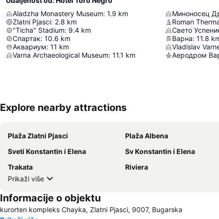
Udaljenost od: Hotel Toro Negro
Aladzha Monastery Museum
:
1.9
km
Миноносец Д
Zlatni Pjasci
:
2.8
km
Roman Therma
"Ticha" Stadium
:
9.4
km
Свето Успени
Спартак
:
10.6
km
Варна
:
11.8
k
Аквариум
:
11
km
Vladislav Var
Varna Archaeological Museum
:
11.1
km
Аеродром Ва
Explore nearby attractions
Plaža Zlatni Pjasci
Plaža Albena
Sveti Konstantin i Elena
Sv Konstantin i Elena
Trakata
Riviera
Prikaži više
Informacije o objektu
kurorten kompleks Chayka, Zlatni Pjasci, 9007, Bugarska