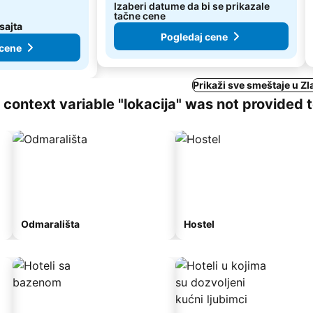
Izaberi datume da bi se prikazale
tačne cene
sajta
Pogledaj cene
 cene
Prikaži sve smeštaje u Zla
ng context variable "lokacija" was not provided 
Odmarališta
Hostel