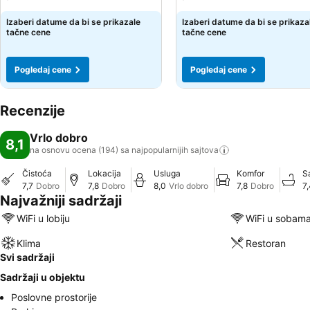
Izaberi datume da bi se prikazale
Izaberi datume da bi se prikaza
tačne cene
tačne cene
Pogledaj cene
Pogledaj cene
Recenzije
Vrlo dobro
8,1
na osnovu ocena (194) sa najpopularnijih
sajtova
Čistoća
Lokacija
Usluga
Komfor
S
7,7
Dobro
7,8
Dobro
8,0
Vrlo dobro
7,8
Dobro
7
Najvažniji sadržaji
WiFi u lobiju
WiFi u sobam
Klima
Restoran
Svi sadržaji
Sadržaji u objektu
Poslovne prostorije