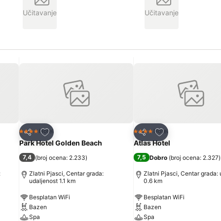
Učitavanje
Učitavanje
Dodati u favorite
Dodati u favorite
Hotel
Hotel
4 Zvezdice
4 Zvezdice
Deli
Deli
Park Hotel Golden Beach
Atlas Hotel
7,4
7,5
(
broj ocena: 2.233
)
Dobro
(
broj ocena: 2.327
)
:
Zlatni Pjasci, Centar grada:
Zlatni Pjasci, Centar grada:
udaljenost 1.1 km
0.6 km
Besplatan WiFi
Besplatan WiFi
Bazen
Bazen
Spa
Spa