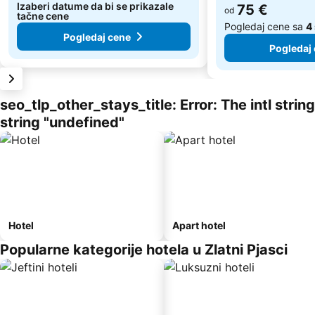
Izaberi datume da bi se prikazale
75 €
od
tačne cene
Pogledaj cene sa
4 
Pogledaj cene
Pogledaj
seo_tlp_other_stays_title: Error: The intl stri
string "undefined"
Hotel
Apart hotel
Popularne kategorije hotela u Zlatni Pjasci