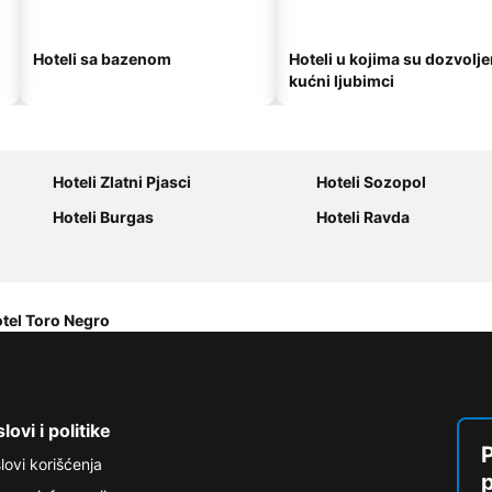
Hoteli sa bazenom
Hoteli u kojima su dozvolje
kućni ljubimci
Hoteli Zlatni Pjasci
Hoteli Sozopol
Hoteli Burgas
Hoteli Ravda
tel Toro Negro
lovi i politike
P
lovi korišćenja