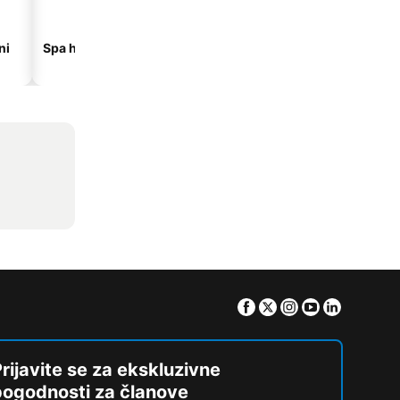
ni
Spa hoteli
Hoteli na plaži
Facebook
Twitter
Instagram
Youtube
Linkedin
rijavite se za ekskluzivne
pogodnosti za članove