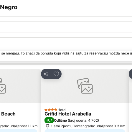
 Negro
 se menjaju. To znači da ponuda koju vidiš na sajtu za rezervaciju možda neće u
ite
Dodati u favorite
Deli
Hotel
4 Zvezdice
n Beach
Grifid Hotel Arabella
8,7
Odlično
(
broj ocena: 4.702
)
grada: udaljenost 1.1 km
Zlatni Pjasci, Centar grada: udaljenost 0.3 km