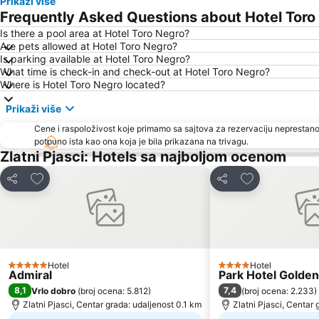
Prikaži više
Frequently Asked Questions about Hotel Toro
Is there a pool area at Hotel Toro Negro?
Are pets allowed at Hotel Toro Negro?
Is parking available at Hotel Toro Negro?
What time is check-in and check-out at Hotel Toro Negro?
Where is Hotel Toro Negro located?
Prikaži više
Cene i raspoloživost koje primamo sa sajtova za rezervaciju neprestano
potpuno ista kao ona koja je bila prikazana na trivagu.
Zlatni Pjasci: Hotels sa najboljom ocenom
Dodati u favorite
Dodati u favor
Deli
Deli
Hotel
Hotel
5 Zvezdice
4 Zvezdice
Admiral
Park Hotel Golde
8,1
7,4
Vrlo dobro
(
broj ocena: 5.812
)
(
broj ocena: 2.233
)
Zlatni Pjasci, Centar grada: udaljenost 0.1 km
Zlatni Pjasci, Centar 