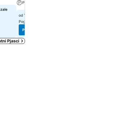
Parking
azale
Izaberi datume da bi se pr
tačne cene
138 €
od
Pogledaj cene sa
5 sajtova
Pogledaj cene
Pogledaj cene
tni Pjasci