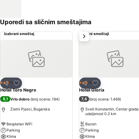
Uporedi sa sličnim smeštajima
Izabrani smeštaj
Slični smeštaji
sledeće
Dodati u favorite
Dodati u favorite
Hotel
Hotel
3 Zvezdice
3 Zvezdice
Deli
Deli
Hotel Toro Negro
Hotel Gloria
8,1
7,4
Vrlo dobro
(
broj ocena: 194
)
(
broj ocena: 1.469
)
Zlatni Pjasci, Bugarska
Sveti Konstantin, Centar grada
udaljenost 0.2 km
Besplatan WiFi
Bazen
Parking
Parking
Klima
Klima