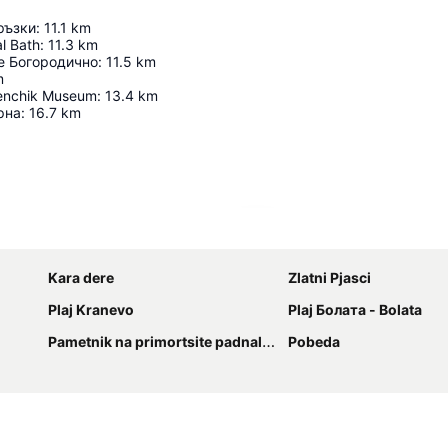
ръзки
:
11.1
km
l Bath
:
11.3
km
е Богородично
:
11.5
km
m
nenchik Museum
:
13.4
km
рна
:
16.7
km
Proširi mapu
Kara dere
Zlatni Pjasci
Plaj Kranevo
Plaj Болата - Bolata
Pametnik na primortsite padnali v Srabsko-balgarskata voyna
Pobeda