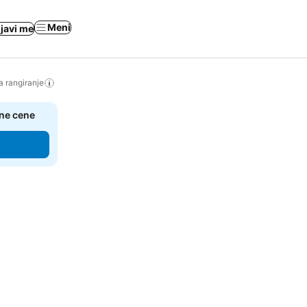
Meni
ijavi me
a rangiranje
čne cene