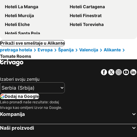
Hoteli La Manga
Hoteli Cartagena
Hoteli Murcija
Hoteli Finestrat
Hoteli Elche
Hoteli Torevieha
Hoteli Santa Pola
Prikaži sve smeštaje u Alikante
pretraga hotela
Evropa
Španija
Valencija
Alikante
Tomate Rooms
Facebook
Twitter
Insta
Yo
Izaberi svoju zemlju
Dodaj na Google
Lako pronađi naše rezultate: dodaj
trivago kao omiljeni izvor na Google.
Kompanija
Naši proizvodi