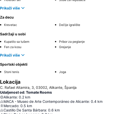
Prikaži više
Za decu
Krevetac
Dečije igralište
Sadržaji u sobi
Kupatilo sa tušem
Pribor za peglanje
Fen za kosu
Grejanje
Prikaži više
Sportski objekti
Stoni tenis
Joga
Lokacija
C. Rafael Altamira, 3, 03002, Alikante, Španija
Udaljenost od: Tomate Rooms
Alikante
:
0.2
km
MACA - Museo de Arte Contemporáneo de Alicante
:
0.4
km
Mercado
:
0.5
km
Castillo De Santa Bárbara
:
0.6
km