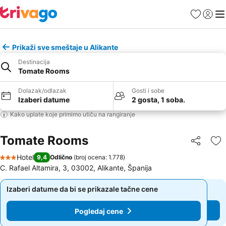
Favoriti
Prijavi
Men
Prikaži sve smeštaje u Alikante
Destinacija
Tomate Rooms
Dolazak/odlazak
Gosti i sobe
Izaberi datume
2 gosta, 1 soba.
Kako uplate koje primimo utiču na rangiranje
Tomate Rooms
Deli
Do
Hotel
9,4
Odlično
(
broj ocena: 1.778
)
3 Zvezdice
C. Rafael Altamira, 3, 03002, Alikante, Španija
Izaberi datume da bi se prikazale tačne cene
Izaberi datume da bi se prikazale tačne cene
Pogledaj cene
Pogledaj cene