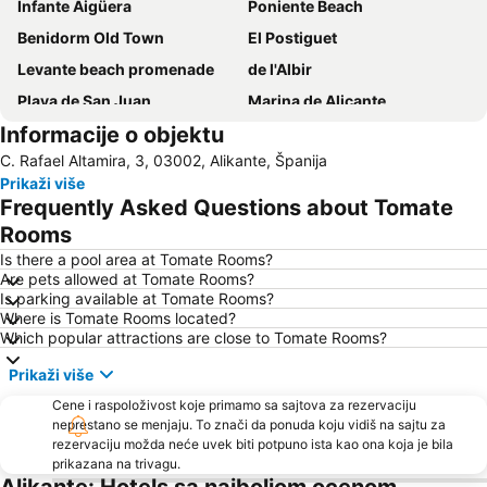
Infante Aigüera
Poniente Beach
Benidorm Old Town
El Postiguet
Levante beach promenade
de l'Albir
Playa de San Juan
Marina de Alicante
Informacije o objektu
San Antón
San Blas-Santo Domingo
C. Rafael Altamira, 3, 03002, Alikante, Španija
Ciutat
Casco Antiguo-Santa Cruz
Prikaži više
Puerto de Alicante
Carolinas Altas
Frequently Asked Questions about Tomate
Ciudad Jardín
Playa de San Juan
Rooms
del Saladar - Urbanova
Varadero
Is there a pool area at Tomate Rooms?
Are pets allowed at Tomate Rooms?
Levante
Puerto de Santa Pola
Is parking available at Tomate Rooms?
Where is Tomate Rooms located?
Platja de La Cala de Finestrat
Playa del Levante
Which popular attractions are close to Tomate Rooms?
Altea beach
Prikaži više
Cene i raspoloživost koje primamo sa sajtova za rezervaciju
neprestano se menjaju. To znači da ponuda koju vidiš na sajtu za
rezervaciju možda neće uvek biti potpuno ista kao ona koja je bila
prikazana na trivagu.