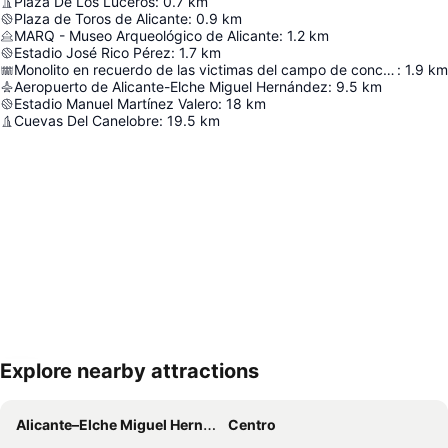
Plaza De Los Luceros
:
0.7
km
Plaza de Toros de Alicante
:
0.9
km
MARQ - Museo Arqueológico de Alicante
:
1.2
km
Estadio José Rico Pérez
:
1.7
km
Monolito en recuerdo de las victimas del campo de concentración de Los Almendros
:
1.9
km
Aeropuerto de Alicante-Elche Miguel Hernández
:
9.5
km
Estadio Manuel Martínez Valero
:
18
km
Cuevas Del Canelobre
:
19.5
km
Explore nearby attractions
Proširi mapu
Alicante–Elche Miguel Hernández Airport
Centro