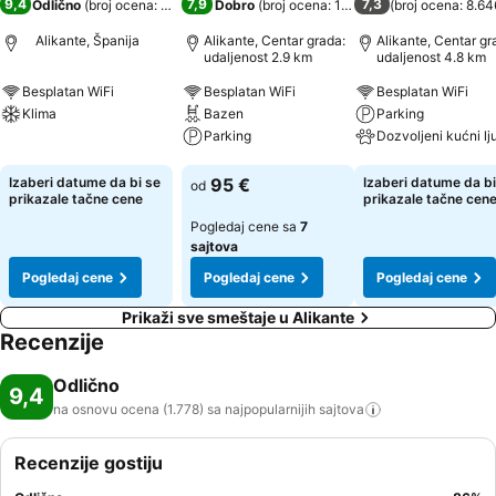
9,4
7,9
7,3
Odlično
(
broj ocena: 1.778
)
Dobro
(
broj ocena: 10.121
)
(
broj ocena: 8.64
Alikante, Španija
Alikante, Centar grada:
Alikante, Centar gr
udaljenost 2.9 km
udaljenost 4.8 km
Besplatan WiFi
Besplatan WiFi
Besplatan WiFi
Klima
Bazen
Parking
Parking
Pogledaj cene
Pogledaj cene
Pogledaj cene
Izaberi datume da bi se
95 €
Izaberi datume da bi
od
prikazale tačne cene
prikazale tačne cen
Pogledaj cene sa
7
sajtova
Pogledaj cene
Pogledaj cene
Pogledaj cene
Prikaži sve smeštaje u Alikante
Recenzije
Odlično
9,4
na osnovu ocena (1.778) sa najpopularnijih
sajtova
Recenzije gostiju