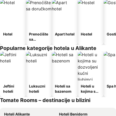
Hotel
Prenoćište
Apart hotel
Hostel
Gost
sa
doručkom
Popularne kategorije hotela u Alikante
Jeftini
Luksuzni
Hoteli sa
Hoteli u
Spa h
hoteli
hoteli
bazenom
kojima su
dozvoljeni
Tomate Rooms – destinacije u blizini
kućni
ljubimci
Hoteli Alikante
Hoteli Benidorm