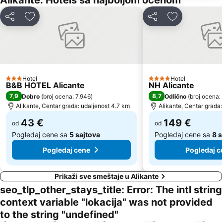
Alikante: Hotels sa najboljom ocenom
Deli
Dodati u favorite
Deli
Dodati u favo
Hotel
Hotel
3 Zvezdice
4 Zvezdice
B&B HOTEL Alicante
NH Alicante
7,9
8,7
Dobro
(
broj ocena: 7.946
)
Odlično
(
broj ocena:
Alikante, Centar grada: udaljenost 4.7 km
Alikante, Centar grada
43 €
149 €
od
od
Pogledaj cene sa
5 sajtova
Pogledaj cene sa
8 
Pogledaj cene
Pogledaj c
Prikaži sve smeštaje u Alikante
seo_tlp_other_stays_title: Error: The intl string
context variable "lokacija" was not provided
to the string "undefined"