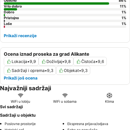
Odlično
86
%
Vrlo dobro
11
%
Dobro
1
%
Pristojno
1
%
Loše
1
%
Prikaži recenzije
Ocena iznad proseka za grad Alikante
Lokacija
•
9,9
Doživljaj
•
9,8
Čistoća
•
9,6
Sadržaji i oprema
•
9,3
Objekat
•
9,3
Prikaži još ocena
Najvažniji sadržaji
WiFi u lobiju
WiFi u sobama
Klima
Svi sadržaji
Sadržaji u objektu
Poslovne prostorije
Ekspresna prijava/odjava
Hotelski sef
Sobe za nepušače