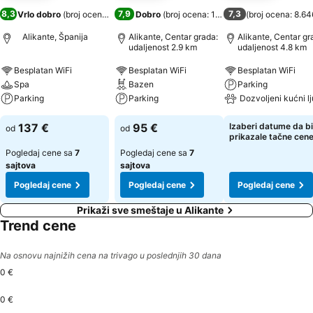
8,3
7,9
7,3
Vrlo dobro
(
broj ocena: 10.214
Dobro
)
(
broj ocena: 10.121
)
(
broj ocena: 8.64
Alikante, Španija
Alikante, Centar grada:
Alikante, Centar gr
udaljenost 2.9 km
udaljenost 4.8 km
Besplatan WiFi
Besplatan WiFi
Besplatan WiFi
Spa
Bazen
Parking
Parking
Parking
Dozvoljeni kućni l
137 €
95 €
Izaberi datume da bi
od
od
prikazale tačne cen
Pogledaj cene sa
7
Pogledaj cene sa
7
sajtova
sajtova
Pogledaj cene
Pogledaj cene
Pogledaj cene
Prikaži sve smeštaje u Alikante
Trend cene
Na osnovu najnižih cena na trivago u poslednjih 30 dana
0 €
0 €