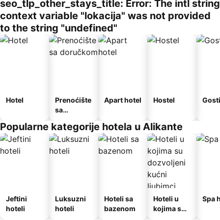
seo_tlp_other_stays_title: Error: The intl string
context variable "lokacija" was not provided
to the string "undefined"
Hotel
Prenoćište
Apart hotel
Hostel
Gost
sa
doručkom
Popularne kategorije hotela u Alikante
Jeftini
Luksuzni
Hoteli sa
Hoteli u
Spa h
hoteli
hoteli
bazenom
kojima su
dozvoljeni