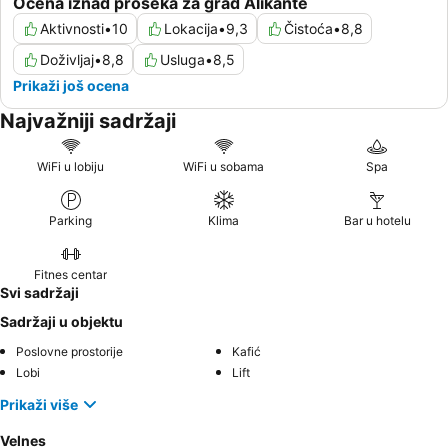
Ocena iznad proseka za grad Alikante
Aktivnosti
•
10
Lokacija
•
9,3
Čistoća
•
8,8
Doživljaj
•
8,8
Usluga
•
8,5
Prikaži još ocena
Najvažniji sadržaji
WiFi u lobiju
WiFi u sobama
Spa
Parking
Klima
Bar u hotelu
Fitnes centar
Svi sadržaji
Sadržaji u objektu
Poslovne prostorije
Kafić
Lobi
Lift
Prikaži više
Velnes