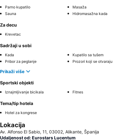
Parno kupatilo
Masaža
Sauna
Hidromasažna kada
Za decu
Krevetac
Sadržaji u sobi
Kada
Kupatilo sa tušem
Pribor za peglanje
Prozori koji se otvaraju
Prikaži više
Sportski objekti
Iznajmljivanje bicikala
Fitnes
Tema/tip hotela
Hotel za kongrese
Lokacija
Av. Alfonso El Sabio, 11, 03002, Alikante, Španija
Udaljenost od: Eurostars Lucentum