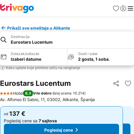
Favoriti
Prijavi
Men
Prikaži sve smeštaje u Alikante
Destinacija
Eurostars Lucentum
Dolazak/odlazak
Gosti i sobe
Izaberi datume
2 gosta, 1 soba.
Kako uplate koje primimo utiču na rangiranje
Eurostars Lucentum
Deli
Do
Hotel
8,3
Vrlo dobro
(
broj ocena: 10.214
)
4 Zvezdice
Av. Alfonso El Sabio, 11, 03002, Alikante, Španija
137 €
137 €
od
od
Pogledaj cene sa
7 sajtova
Pogledaj cene sa
7 sajtova
Pogledaj cene
Pogledaj cene