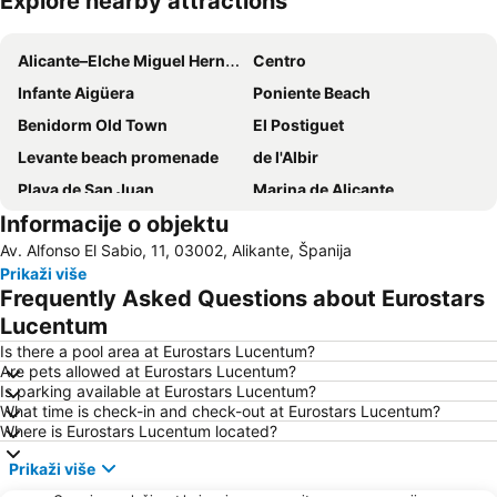
Explore nearby attractions
Proširi mapu
Alicante–Elche Miguel Hernández Airport
Centro
Infante Aigüera
Poniente Beach
Benidorm Old Town
El Postiguet
Levante beach promenade
de l'Albir
Playa de San Juan
Marina de Alicante
Informacije o objektu
San Antón
San Blas-Santo Domingo
Av. Alfonso El Sabio, 11, 03002, Alikante, Španija
Ciutat
Casco Antiguo-Santa Cruz
Prikaži više
Puerto de Alicante
Carolinas Altas
Frequently Asked Questions about Eurostars
Ciudad Jardín
Playa de San Juan
Lucentum
del Saladar - Urbanova
Varadero
Is there a pool area at Eurostars Lucentum?
Are pets allowed at Eurostars Lucentum?
Levante
Puerto de Santa Pola
Is parking available at Eurostars Lucentum?
What time is check-in and check-out at Eurostars Lucentum?
Platja de La Cala de Finestrat
Playa del Levante
Where is Eurostars Lucentum located?
Altea beach
Prikaži više