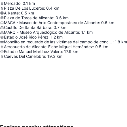
Mercado
:
0.1
km
Plaza De Los Luceros
:
0.4
km
Alikante
:
0.5
km
Plaza de Toros de Alicante
:
0.6
km
MACA - Museo de Arte Contemporáneo de Alicante
:
0.6
km
Castillo De Santa Bárbara
:
0.7
km
MARQ - Museo Arqueológico de Alicante
:
1.1
km
Estadio José Rico Pérez
:
1.2
km
Monolito en recuerdo de las victimas del campo de concentración de Los Almendros
:
1.8
km
Aeropuerto de Alicante-Elche Miguel Hernández
:
9.5
km
Estadio Manuel Martínez Valero
:
17.9
km
Cuevas Del Canelobre
:
19.3
km