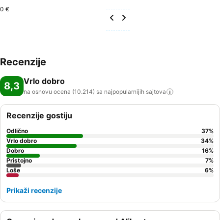
0 €
Recenzije
Vrlo dobro
8,3
na osnovu ocena (10.214) sa najpopularnijih
sajtova
Recenzije gostiju
Odlično
37
%
Vrlo dobro
34
%
Dobro
16
%
Pristojno
7
%
Loše
6
%
Prikaži recenzije