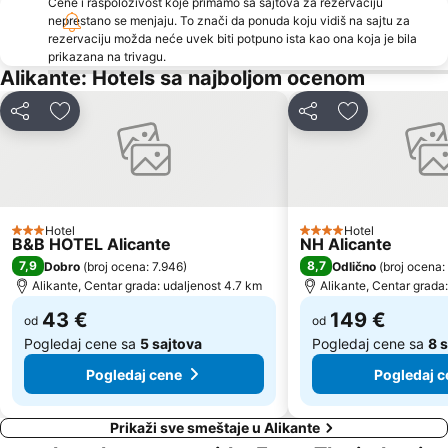
Cene i raspoloživost koje primamo sa sajtova za rezervaciju
neprestano se menjaju. To znači da ponuda koju vidiš na sajtu za
rezervaciju možda neće uvek biti potpuno ista kao ona koja je bila
prikazana na trivagu.
Alikante: Hotels sa najboljom ocenom
Deli
Dodati u favorite
Deli
Dodati u favo
Hotel
Hotel
3 Zvezdice
4 Zvezdice
B&B HOTEL Alicante
NH Alicante
7,9
8,7
Dobro
(
broj ocena: 7.946
)
Odlično
(
broj ocena:
Alikante, Centar grada: udaljenost 4.7 km
Alikante, Centar grada
43 €
149 €
od
od
Pogledaj cene sa
5 sajtova
Pogledaj cene sa
8 
Pogledaj cene
Pogledaj c
Prikaži sve smeštaje u Alikante