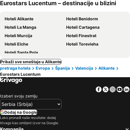
Eurostars Lucentum – destinacije u blizini
kućni
ljubimci
Hoteli Alikante
Hoteli Benidorm
Hoteli La Manga
Hoteli Cartagena
Hoteli Murcija
Hoteli Finestrat
Hoteli Elche
Hoteli Torevieha
Hoteli Santa Pola
Prikaži sve smeštaje u Alikante
pretraga hotela
Evropa
Španija
Valencija
Alikante
Eurostars Lucentum
Facebook
Twitter
Insta
Yo
Izaberi svoju zemlju
Dodaj na Google
Lako pronađi naše rezultate: dodaj
trivago kao omiljeni izvor na Google.
Kompanija