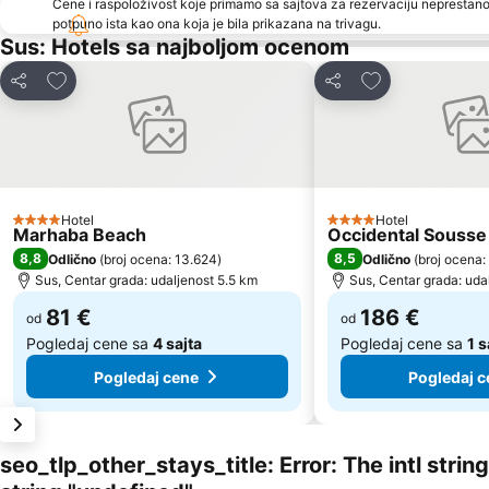
Cene i raspoloživost koje primamo sa sajtova za rezervaciju neprestano
potpuno ista kao ona koja je bila prikazana na trivagu.
Sus: Hotels sa najboljom ocenom
Dodati u favorite
Dodati u favori
Deli
Deli
Hotel
Hotel
4 Zvezdice
4 Zvezdice
Marhaba Beach
Occidental Souss
8,8
8,5
Odlično
(
broj ocena: 13.624
)
Odlično
(
broj ocena:
Sus, Centar grada: udaljenost 5.5 km
Sus, Centar grada: uda
81 €
186 €
od
od
Pogledaj cene sa
4 sajta
Pogledaj cene sa
1 s
Pogledaj cene
Pogledaj c
seo_tlp_other_stays_title: Error: The intl stri