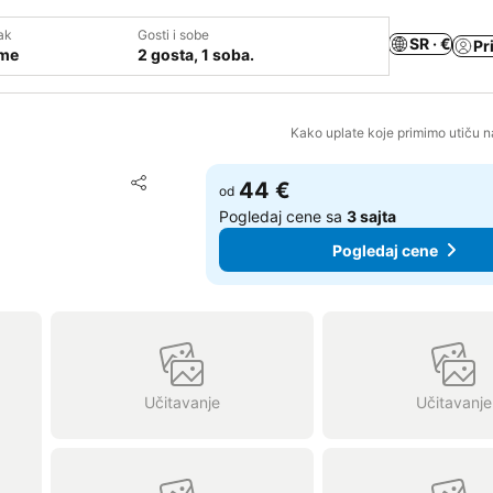
ak
Gosti i sobe
SR · €
Pr
ume
2 gosta, 1 soba.
Kako uplate koje primimo utiču n
Dodati u favorite
44 €
od
Deli
Pogledaj cene sa
3 sajta
Pogledaj cene
Učitavanje
Učitavanje