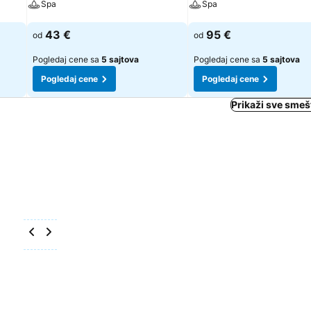
Spa
Spa
Pogledaj cene
Pogledaj cene
43 €
95 €
od
od
Pogledaj cene sa
5 sajtova
Pogledaj cene sa
5 sajtova
Pogledaj cene
Pogledaj cene
Prikaži sve smeš