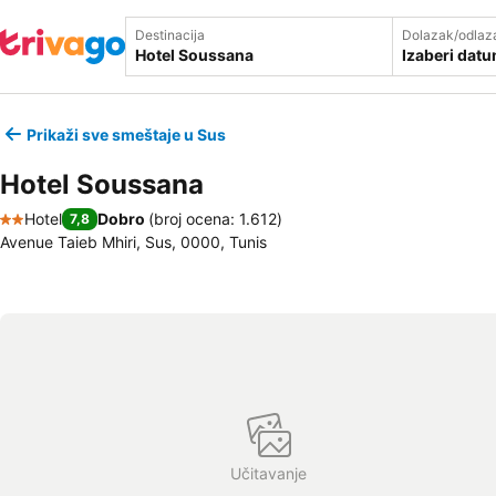
Destinacija
Dolazak/odlaz
Izaberi dat
Prikaži sve smeštaje u Sus
Hotel Soussana
Hotel
Dobro
(
broj ocena: 1.612
)
7,8
2 Zvezdice
Avenue Taieb Mhiri, Sus, 0000, Tunis
Učitavanje