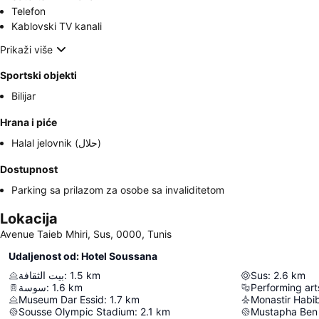
Telefon
Kablovski TV kanali
Prikaži više
Sportski objekti
Bilijar
Hrana i piće
Halal jelovnik (حلال)
Dostupnost
Parking sa prilazom za osobe sa invaliditetom
Lokacija
Avenue Taieb Mhiri, Sus, 0000, Tunis
Udaljenost od: Hotel Soussana
بيت الثقافة
:
1.5
km
Sus
:
2.6
km
سوسة
:
1.6
km
Performing art
Museum Dar Essid
:
1.7
km
Monastir Habib
Sousse Olympic Stadium
:
2.1
km
Mustapha Ben