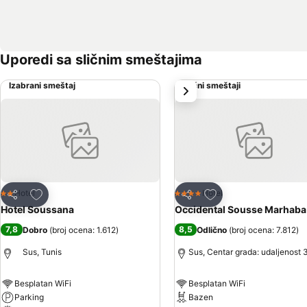
Uporedi sa sličnim smeštajima
Izabrani smeštaj
Slični smeštaji
sledeće
Dodati u favorite
Dodati u favorite
Hotel
Hotel
2 Zvezdice
4 Zvezdice
Deli
Deli
Hotel Soussana
Occidental Sousse Marhaba
7,8
8,5
Dobro
(
broj ocena: 1.612
)
Odlično
(
broj ocena: 7.812
)
Sus, Tunis
Sus, Centar grada: udaljenost 
Besplatan WiFi
Besplatan WiFi
Parking
Bazen