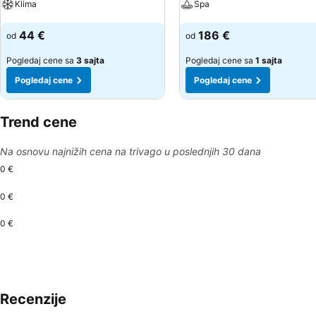
Klima
Spa
Pogledaj cene
Pogledaj cene
44 €
186 €
od
od
Pogledaj cene sa
3 sajta
Pogledaj cene sa
1 sajta
Pogledaj cene
Pogledaj cene
Trend cene
Na osnovu najnižih cena na trivago u poslednjih 30 dana
0 €
0 €
0 €
Recenzije