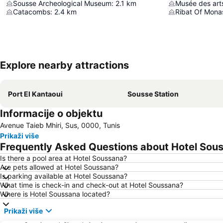
Sousse Archeological Museum
:
2.1
km
Musée des arts
Catacombs
:
2.4
km
Ribat Of Monas
Explore nearby attractions
Port El Kantaoui
Sousse Station
Informacije o objektu
Avenue Taieb Mhiri, Sus, 0000, Tunis
Prikaži više
Frequently Asked Questions about Hotel Sou
Is there a pool area at Hotel Soussana?
Are pets allowed at Hotel Soussana?
Is parking available at Hotel Soussana?
What time is check-in and check-out at Hotel Soussana?
Where is Hotel Soussana located?
Prikaži više