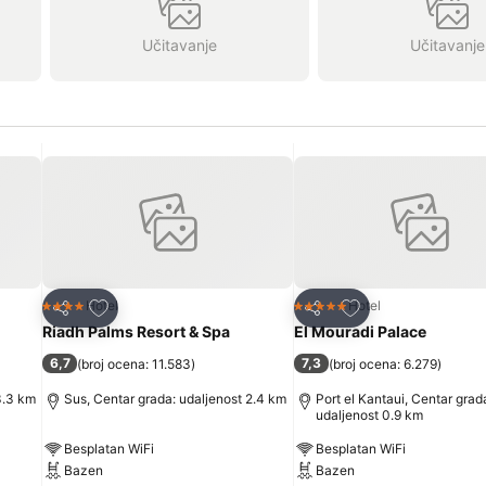
Učitavanje
Učitavanje
Dodati u favorite
Dodati u favorite
Hotel
Hotel
4 Zvezdice
5 Zvezdice
Deli
Deli
Riadh Palms Resort & Spa
El Mouradi Palace
6,7
7,3
(
broj ocena: 11.583
)
(
broj ocena: 6.279
)
3.3 km
Sus, Centar grada: udaljenost 2.4 km
Port el Kantaui, Centar grad
udaljenost 0.9 km
Besplatan WiFi
Besplatan WiFi
Bazen
Bazen