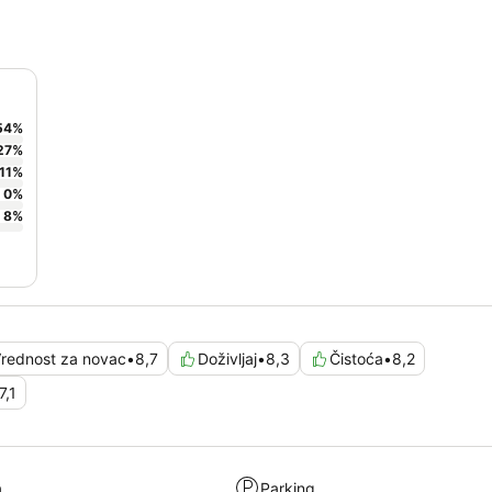
54
%
27
%
11
%
0
%
8
%
rednost za novac
•
8,7
Doživljaj
•
8,3
Čistoća
•
8,2
7,1
a
Parking