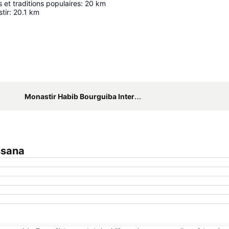
 et traditions populaires
:
20
km
tir
:
20.1
km
Proširi mapu
Monastir Habib Bourguiba International Airport
ssana