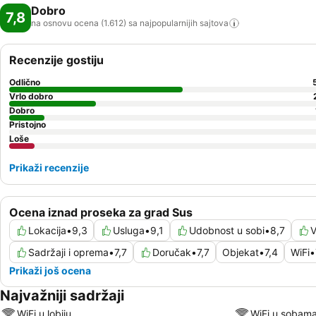
Dobro
7,8
na osnovu ocena (1.612) sa najpopularnijih
sajtova
Recenzije gostiju
Odlično
Vrlo dobro
Dobro
Pristojno
Loše
Prikaži recenzije
Ocena iznad proseka za grad Sus
Lokacija
•
9,3
Usluga
•
9,1
Udobnost u sobi
•
8,7
V
Sadržaji i oprema
•
7,7
Doručak
•
7,7
Objekat
•
7,4
WiFi
•
Prikaži još ocena
Najvažniji sadržaji
WiFi u lobiju
WiFi u sobam