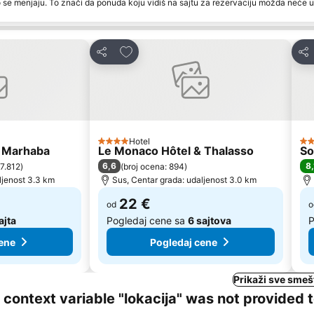
 se menjaju. To znači da ponuda koju vidiš na sajtu za rezervaciju možda neće u
te
Dodati u favorite
Deli
Del
Hotel
4 Zvezdice
5 
e Marhaba
Le Monaco Hôtel & Thalasso
So
6,6
8,
 7.812
)
(
broj ocena: 894
)
ljenost 3.3 km
Sus, Centar grada: udaljenost 3.0 km
22 €
od
o
ajta
Pogledaj cene sa
6 sajtova
P
ene
Pogledaj cene
Prikaži sve smeš
ng context variable "lokacija" was not provided 