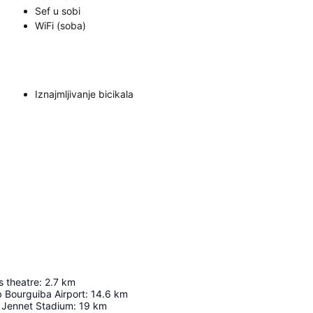
Sef u sobi
WiFi (soba)
Iznajmljivanje bicikala
s theatre
:
2.7
km
 Bourguiba Airport
:
14.6
km
 Jennet Stadium
:
19
km