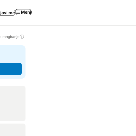
Meni
ijavi me
a rangiranje