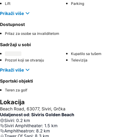
Lift
Parking
Prikaži više
Dostupnost
Prilaz za osobe sa invaliditetom
Sadržaji u sobi
Kupatilo sa tušem
Prozori koji se otvaraju
Televizija
Prikaži više
Sportski objekti
Teren za golf
Lokacija
Beach Road, 63077, Siviri, Grčka
Udaljenost od: Siviris Golden Beach
Siviri
:
0.2
km
Siviri Amphitheater
:
1.5
km
Amphitheatron
:
8.2
km
Tower Of Sani
:
8.3
km