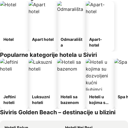
Hotel
Apart hotel
Odmarališt
Apart-
a
hotel
Popularne kategorije hotela u Siviri
Jeftini
Luksuzni
Hoteli sa
Hoteli u
Spa h
hoteli
hoteli
bazenom
kojima su
dozvoljeni
Siviris Golden Beach – destinacije u blizini
kućni
ljubimci
Hoteli Solun
Hoteli Nei Pori