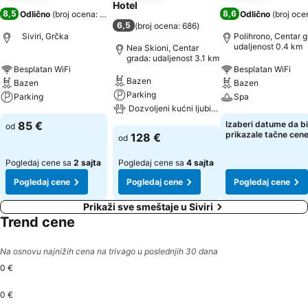
Hotel
8,5
8,6
Odlično
(
broj ocena: 1.907
)
Odlično
(
broj oce
6,5
(
broj ocena: 686
)
Siviri, Grčka
Polihrono, Centar g
udaljenost 0.4 km
Nea Skioni, Centar
grada: udaljenost 3.1 km
Besplatan WiFi
Besplatan WiFi
Bazen
Bazen
Bazen
Parking
Parking
Spa
Dozvoljeni kućni ljubimci
85 €
Izaberi datume da bi
od
prikazale tačne cen
128 €
od
Pogledaj cene sa
2 sajta
Pogledaj cene sa
4 sajta
Pogledaj cene
Pogledaj cene
Pogledaj cene
Prikaži sve smeštaje u Siviri
Trend cene
Na osnovu najnižih cena na trivago u poslednjih 30 dana
0 €
0 €