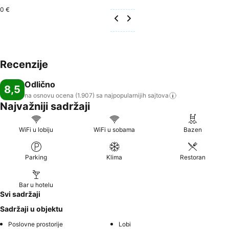
0 €
Recenzije
Odlično
8,5
na osnovu ocena (1.907) sa najpopularnijih
sajtova
Najvažniji sadržaji
WiFi u lobiju
WiFi u sobama
Bazen
Parking
Klima
Restoran
Bar u hotelu
Svi sadržaji
Sadržaji u objektu
Poslovne prostorije
Lobi