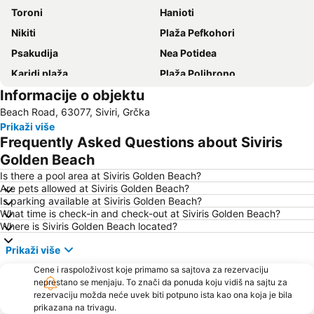
Toroni
Hanioti
Nikiti
Plaža Pefkohori
Psakudija
Nea Potidea
Karidi plaža
Plaža Polihrono
Informacije o objektu
Nea Plagija
Kallithea
Beach Road, 63077, Siviri, Grčka
Plaža Afitos
Hanioti
Prikaži više
Paradisos
Sani
Frequently Asked Questions about Siviris
Siviri
Sani Marina
Golden Beach
Kriopigi
Chalkidiki deutero podi
Is there a pool area at Siviris Golden Beach?
Are pets allowed at Siviris Golden Beach?
Plaža Possidi
Fourka
Is parking available at Siviris Golden Beach?
What time is check-in and check-out at Siviris Golden Beach?
Porto Carras Grand Resort Golf Club
Afytos
Where is Siviris Golden Beach located?
Livrohio
Haniotis Melathron
Prikaži više
Porto Karas 1
Ormos Panagias
Cene i raspoloživost koje primamo sa sajtova za rezervaciju
Plaža Tristinika
Gerakini
neprestano se menjaju. To znači da ponuda koju vidiš na sajtu za
rezervaciju možda neće uvek biti potpuno ista kao ona koja je bila
Beach Road
Plaža Kalogria
prikazana na trivagu.