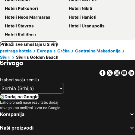
Hoteli Pefkohori
Hoteli Nikiti
Hoteli Neos Marmaras
Hoteli Hanioti
Hoteli Stavros
Hoteli Uranupolis
Hoteli Kallithea
Prikaži sve smeštaje u Siviri
pretraga hotela
Evropa
Grčka
Centralna Makedonija
Siviri
Siviris Golden Beach
Facebook
Twitter
Insta
Yo
Izaberi svoju zemlju
Dodaj na Google
Lako pronađi naše rezultate: dodaj
trivago kao omiljeni izvor na Google.
Kompanija
Naši proizvodi