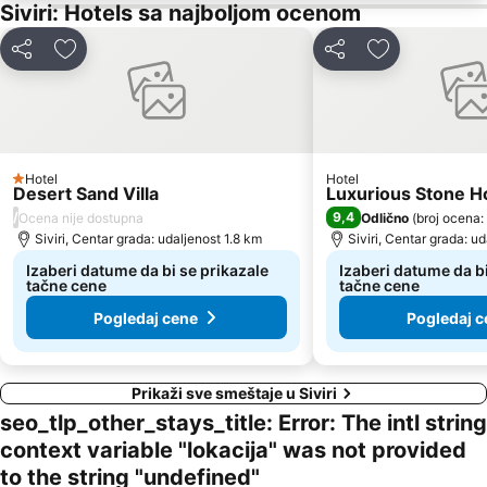
Elia 2
Kavourotripes
Siviri: Hotels sa najboljom ocenom
Chalkidiki Proto Podi
Elaionas
Deli
Dodati u favorite
Deli
Dodati u favo
Plaža Nea Fokea
Nea Skioni
Porto Karas
Plaža Koviou
Pristanište Pirgadikja
Porto Koufo
Elani
Sunshine
Hotel
Hotel
1 Zvezdice
Desert Sand Villa
Luxurious Stone Ho
Traditional Settlement of Nikiti
Porto Karras 2
/
9,4
Ocena nije dostupna
Odlično
(
broj ocena:
Harbour of Porto Koufo
Bousoulas
Siviri, Centar grada: udaljenost 1.8 km
Siviri, Centar grada: ud
Panagia Vourvourou
Livari
Izaberi datume da bi se prikazale
Izaberi datume da bi
tačne cene
tačne cene
Pogledaj cene
Pogledaj c
Prikaži sve smeštaje u Siviri
seo_tlp_other_stays_title: Error: The intl string
context variable "lokacija" was not provided
to the string "undefined"