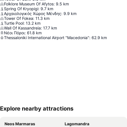
Folklore Museum Of Afytos
:
9.5
km
Spring Of Kryopigi
:
9.7
km
Αρχαιολογικός Χώρος Μένδης
:
9.9
km
Tower Of Fokea
:
11.3
km
Turtle Pool
:
13.2
km
Wall Of Kassandreia
:
17.7
km
Νέοι Πόροι
:
61.8
km
Thessaloniki International Airport "Macedonia"
:
62.9
km
Explore nearby attractions
Proširi mapu
Neos Marmaras
Lagomandra