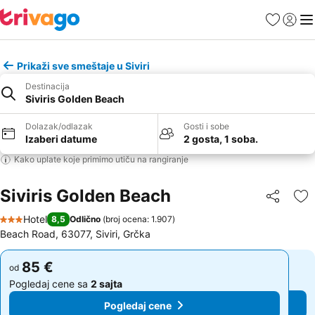
Favoriti
Prijavi
Men
Prikaži sve smeštaje u Siviri
Destinacija
Siviris Golden Beach
Dolazak/odlazak
Gosti i sobe
Izaberi datume
2 gosta, 1 soba.
Kako uplate koje primimo utiču na rangiranje
Siviris Golden Beach
Deli
Do
Hotel
8,5
Odlično
(
broj ocena: 1.907
)
3 Zvezdice
Beach Road, 63077, Siviri, Grčka
85 €
85 €
od
od
Pogledaj cene sa
2 sajta
Pogledaj cene sa
2 sajta
Pogledaj cene
Pogledaj cene