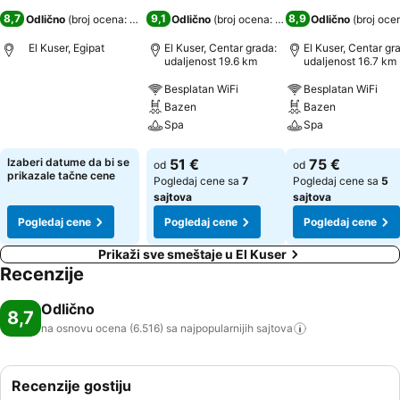
8,7
9,1
8,9
Odlično
(
broj ocena: 6.516
)
Odlično
(
broj ocena: 17.291
)
Odlično
(
broj oce
El Kuser, Egipat
El Kuser, Centar grada:
El Kuser, Centar gr
udaljenost 19.6 km
udaljenost 16.7 km
Besplatan WiFi
Besplatan WiFi
Pogledaj cene
Bazen
Bazen
Spa
Spa
Pogledaj cene
Pogledaj cene
Izaberi datume da bi se
51 €
75 €
od
od
prikazale tačne cene
Pogledaj cene sa
7
Pogledaj cene sa
5
sajtova
sajtova
Pogledaj cene
Pogledaj cene
Pogledaj cene
Prikaži sve smeštaje u El Kuser
Recenzije
Odlično
8,7
na osnovu ocena (6.516) sa najpopularnijih
sajtova
Recenzije gostiju