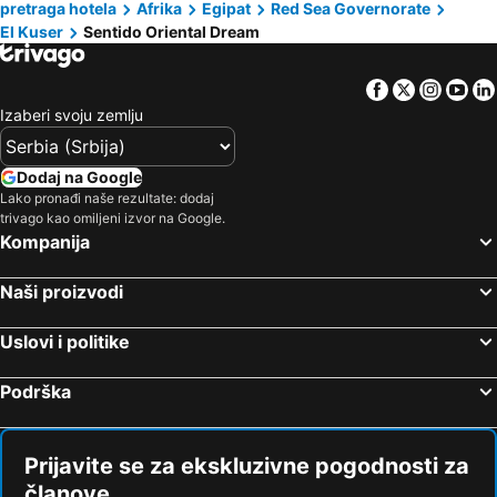
pretraga hotela
Afrika
Egipat
Red Sea Governorate
El Kuser
Sentido Oriental Dream
Facebook
Twitter
Insta
Yo
Izaberi svoju zemlju
Dodaj na Google
Lako pronađi naše rezultate: dodaj
trivago kao omiljeni izvor na Google.
Kompanija
Naši proizvodi
Uslovi i politike
Podrška
Prijavite se za ekskluzivne pogodnosti za
članove