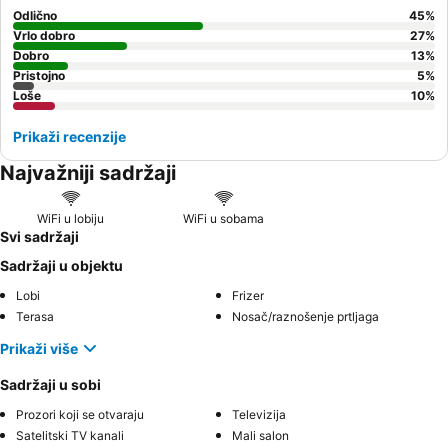
Odlično
45
%
Vrlo dobro
27
%
Dobro
13
%
Pristojno
5
%
Loše
10
%
Prikaži recenzije
Najvažniji sadržaji
WiFi u lobiju
WiFi u sobama
Svi sadržaji
Sadržaji u objektu
Lobi
Frizer
Terasa
Nosač/raznošenje prtljaga
Prikaži više
Sadržaji u sobi
Prozori koji se otvaraju
Televizija
Satelitski TV kanali
Mali salon