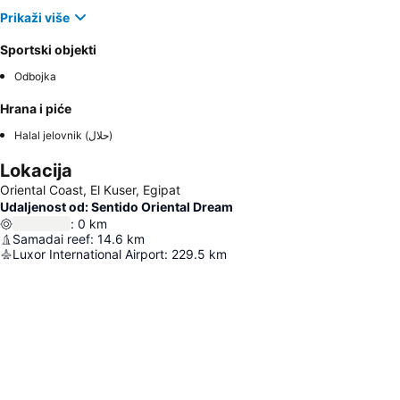
Prikaži više
Sportski objekti
Odbojka
Hrana i piće
Halal jelovnik (حلال)
Lokacija
Oriental Coast, El Kuser, Egipat
Udaljenost od: Sentido Oriental Dream
:
0
km
Samadai reef
:
14.6
km
Luxor International Airport
:
229.5
km