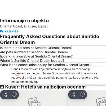
Informacije o objektu
Proširi mapu
Oriental Coast, El Kuser, Egipat
Prikaži više
Frequently Asked Questions about Sentido
Oriental Dream
Is there a pool area at Sentido Oriental Dream?
Are pets allowed at Sentido Oriental Dream?
Is parking available at Sentido Oriental Dream?
Where is Sentido Oriental Dream located?
What is the cancellation policy for Sentido Oriental Dream?
Cene i raspoloživost koje primamo sa sajtova za rezervaciju
neprestano se menjaju. To znači da ponuda koju vidiš na sajtu za
rezervaciju možda neće uvek biti potpuno ista kao ona koja je bila
prikazana na trivagu.
El Kuser: Hotels sa najboljom ocenom
Deli
Dodati u favorite
Deli
Dodati u favo