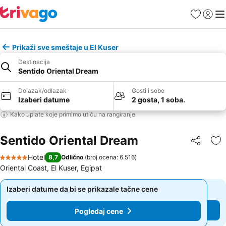
Favoriti
Prijavi
Men
Prikaži sve smeštaje u El Kuser
Destinacija
Sentido Oriental Dream
Dolazak/odlazak
Gosti i sobe
Izaberi datume
2 gosta, 1 soba.
Kako uplate koje primimo utiču na rangiranje
Sentido Oriental Dream
Deli
Do
Hotel
8,7
Odlično
(
broj ocena: 6.516
)
5 Zvezdice
Oriental Coast, El Kuser, Egipat
Izaberi datume da bi se prikazale tačne cene
Izaberi datume da bi se prikazale tačne cene
Pogledaj cene
Pogledaj cene