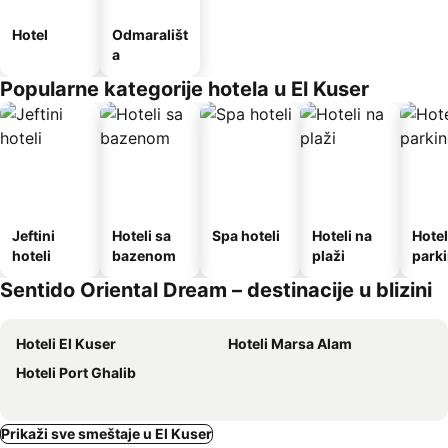
Hotel
Odmarališt
a
Popularne kategorije hotela u El Kuser
Jeftini
Hoteli sa
Spa hoteli
Hoteli na
Hotel
hoteli
bazenom
plaži
park
Sentido Oriental Dream – destinacije u blizini
Hoteli El Kuser
Hoteli Marsa Alam
Hoteli Port Ghalib
Prikaži sve smeštaje u El Kuser