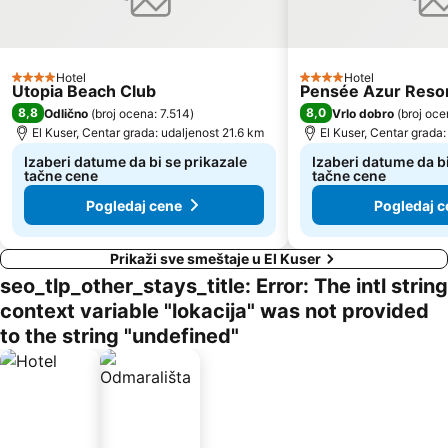
Hotel
Hotel
4 Zvezdice
4 Zvezdice
Utopia Beach Club
Pensée Azur Reso
8,8
8,0
Odlično
(
broj ocena: 7.514
)
Vrlo dobro
(
broj oce
El Kuser, Centar grada: udaljenost 21.6 km
El Kuser, Centar grada:
Izaberi datume da bi se prikazale
Izaberi datume da bi
tačne cene
tačne cene
Pogledaj cene
Pogledaj c
Prikaži sve smeštaje u El Kuser
seo_tlp_other_stays_title: Error: The intl string
context variable "lokacija" was not provided
to the string "undefined"