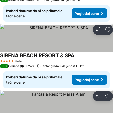
Izaberi datume da bi se prikazale
Pogledaj cene
tačne cene
Deli
Do
SIRENA BEACH RESORT & SPA
Hotel
5 Zvezdice
9,0
Odlično
1.248
Centar grada: udaljenost 1.6 km
Izaberi datume da bi se prikazale
Pogledaj cene
tačne cene
Deli
Do