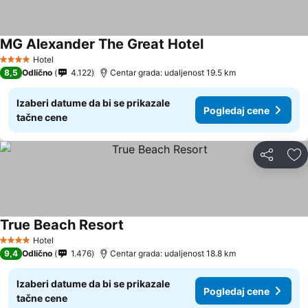
MG Alexander The Great Hotel
Hotel
4 Zvezdice
8,5
Odlično
4.122
Centar grada: udaljenost 19.5 km
Izaberi datume da bi se prikazale
Pogledaj cene
tačne cene
Deli
Do
True Beach Resort
Hotel
4 Zvezdice
9,4
Odlično
1.476
Centar grada: udaljenost 18.8 km
Izaberi datume da bi se prikazale
Pogledaj cene
tačne cene