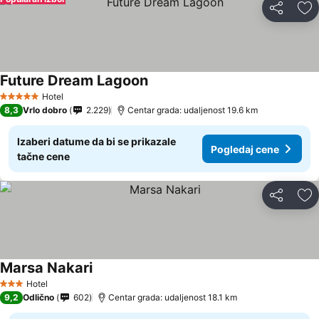
Deli
Do
Future Dream Lagoon
Hotel
5 Zvezdice
8,3
Vrlo dobro
2.229
Centar grada: udaljenost 19.6 km
Izaberi datume da bi se prikazale
Pogledaj cene
tačne cene
Deli
Do
Marsa Nakari
Hotel
3 Zvezdice
9,2
Odlično
602
Centar grada: udaljenost 18.1 km