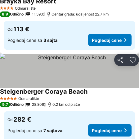
Brayka Bay Resort
Odmaralište
4 Zvezdice
8,9
Odlično
11.590
Centar grada: udaljenost 22.7 km
113 €
Od
Pogledaj cene sa
3 sajta
Pogledaj cene
Deli
Do
Steigenberger Coraya Beach
Odmaralište
5 Zvezdice
9,7
Odlično
28.809
0.2 km od plaže
282 €
Od
Pogledaj cene sa
7 sajtova
Pogledaj cene