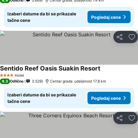
8,9
Odlično
5.669
Centar grada: udaljenost 1.4 km
Izaberi datume da bi se prikazale
Pogledaj cene
tačne cene
Deli
Do
Sentido Reef Oasis Suakin Resort
Hotel
4 Zvezdice
9,3
Odlično
3.529
Centar grada: udaljenost 17.8 km
Izaberi datume da bi se prikazale
Pogledaj cene
tačne cene
Deli
Do