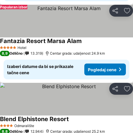
Popularan izbor
Deli
Do
Fantazia Resort Marsa Alam
Hotel
5 Zvezdice
8,9
Odlično
13.319
Centar grada: udaljenost 24.9 km
Izaberi datume da bi se prikazale
Pogledaj cene
tačne cene
Deli
Do
Blend Elphistone Resort
Odmaralište
4 Zvezdice
8,8
Odlično
12.944
Centar grada: udaljenost 25.2 km