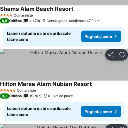
Shams Alam Beach Resort
Odmaralište
4 Zvezdice
8,5
Odlično
4.479
Centar grada: udaljenost 47.0 km
Izaberi datume da bi se prikazale
Pogledaj cene
tačne cene
Deli
Do
Hilton Marsa Alam Nubian Resort
Odmaralište
5 Zvezdice
9,2
Odlično
19.207
0.1 km od plaže
Izaberi datume da bi se prikazale
Pogledaj cene
tačne cene