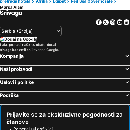
pretraga hotela
Afrika
Egipat
Red Sea Governorate
Marsa Alam
Facebook
Twitter
Insta
Yo
Dodaj na Google
Lako pronađi naše rezultate: dodaj
trivago kao omiljeni izvor na Google.
Kompanija
Naši proizvodi
Uslovi i politike
Podrška
Prijavite se za ekskluzivne pogodnosti za
članove
Personalizuj doživljaj