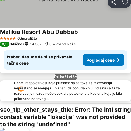
Deli
Do
Malikia Resort Abu Dabbab
Odmaralište
5 Zvezdice
8,9
Odlično
14.387
0.4 km od plaže
Izaberi datume da bi se prikazale
Pogledaj cene
tačne cene
Prikaži više
Cene i raspoloživost koje primamo sa sajtova za rezervaciju
neprestano se menjaju. To znači da ponuda koju vidiš na sajtu za
rezervaciju možda neće uvek biti potpuno ista kao ona koja je bila
prikazana na trivagu.
seo_tlp_other_stays_title: Error: The intl string
context variable "lokacija" was not provided
to the string "undefined"