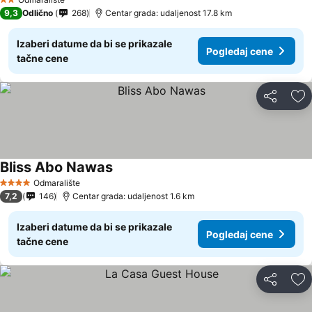
2 Zvezdice
9,3
Odlično
268
Centar grada: udaljenost 17.8 km
Izaberi datume da bi se prikazale
Pogledaj cene
tačne cene
Deli
Do
Bliss Abo Nawas
Odmaralište
4 Zvezdice
7,2
146
Centar grada: udaljenost 1.6 km
Izaberi datume da bi se prikazale
Pogledaj cene
tačne cene
Deli
Do