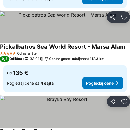
Deli
Do
Pickalbatros Sea World Resort - Marsa Alam
Odmaralište
5 Zvezdice
9,5
Odlično
33.011
Centar grada: udaljenost 112.3 km
135 €
Od
Pogledaj cene sa
4 sajta
Pogledaj cene
Deli
Do