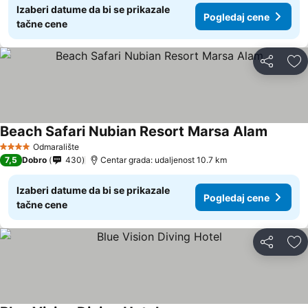
Izaberi datume da bi se prikazale
Pogledaj cene
tačne cene
Deli
Do
Beach Safari Nubian Resort Marsa Alam
Odmaralište
4 Zvezdice
7,5
Dobro
430
Centar grada: udaljenost 10.7 km
Izaberi datume da bi se prikazale
Pogledaj cene
tačne cene
Deli
Do