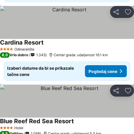
Deli
Do
Cardina Resort
Odmaralište
4 Zvezdice
8,0
Vrlo dobro
1.345
Centar grada: udaljenost 16.1 km
Izaberi datume da bi se prikazale
Pogledaj cene
tačne cene
Deli
Do
Blue Reef Red Sea Resort
Hotel
4 Zvezdice
8,5
Odlično
1.068
Centar grada: udaljenost 5.3 km