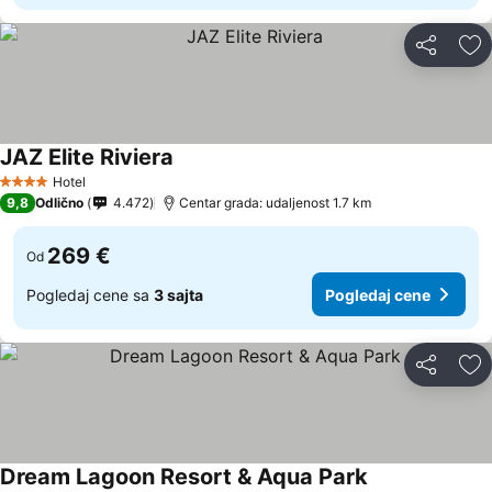
Deli
Do
JAZ Elite Riviera
Hotel
4 Zvezdice
9,8
Odlično
4.472
Centar grada: udaljenost 1.7 km
269 €
Od
Pogledaj cene sa
3 sajta
Pogledaj cene
Deli
Do
Dream Lagoon Resort & Aqua Park