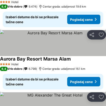
Hotel
4 Zvezdice
8,4
Vrlo dobro
9.474
Centar grada: udaljenost 19.6 km
Izaberi datume da bi se prikazale
Pogledaj cene
tačne cene
Deli
Do
Aurora Bay Resort Marsa Alam
Hotel
4 Zvezdice
8,4
Vrlo dobro
6.798
Centar grada: udaljenost 16.1 km
Izaberi datume da bi se prikazale
Pogledaj cene
tačne cene
Deli
Do