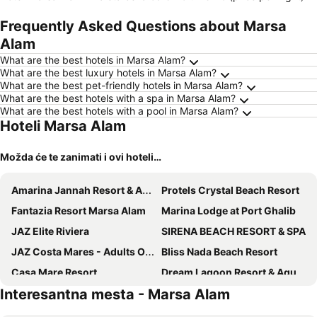
Frequently Asked Questions about Marsa
Alam
What are the best hotels in Marsa Alam?
What are the best luxury hotels in Marsa Alam?
What are the best pet-friendly hotels in Marsa Alam?
What are the best hotels with a spa in Marsa Alam?
What are the best hotels with a pool in Marsa Alam?
Hoteli Marsa Alam
Možda će te zanimati i ovi hoteli…
Amarina Jannah Resort & Aqua Park
Protels Crystal Beach Resort
Fantazia Resort Marsa Alam
Marina Lodge at Port Ghalib
JAZ Elite Riviera
SIRENA BEACH RESORT & SPA
JAZ Costa Mares - Adults Only +16
Bliss Nada Beach Resort
Casa Mare Resort
Dream Lagoon Resort & Aqua Park
Interesantna mesta - Marsa Alam
MG Alexander The Great Hotel
Beach safari nubian resort
Pickalbatros Villaggio Resort - Portofino Marsa Alam
Tulip Hotel