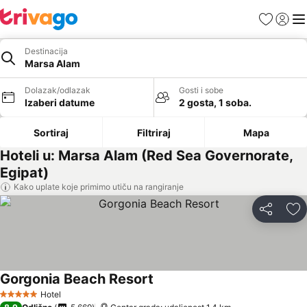
Favoriti
Prijavi
Men
Destinacija
Marsa Alam
Dolazak/odlazak
Gosti i sobe
Izaberi datume
2 gosta, 1 soba.
Sortiraj
Filtriraj
Mapa
Hoteli u: Marsa Alam (Red Sea Governorate,
Egipat)
Kako uplate koje primimo utiču na rangiranje
Deli
Do
Gorgonia Beach Resort
Hotel
5 Zvezdice