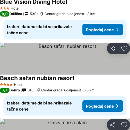
Blue Vision Diving Hotel
Hotel
3 Zvezdice
9,0
Odlično
530
Centar grada: udaljenost 1.8 km
Izaberi datume da bi se prikazale
Pogledaj cene
tačne cene
Deli
Do
Beach safari nubian resort
Hotel
4 Zvezdice
7,7
Dobro
618
Centar grada: udaljenost 15.5 km
Izaberi datume da bi se prikazale
Pogledaj cene
tačne cene
Deli
Do