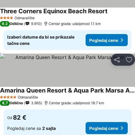
Three Corners Equinox Beach Resort
Odmaralište
4 Zvezdice
9,2
Odlično
9.910
Centar grada: udaljenost 1.1 km
Izaberi datume da bi se prikazale
Pogledaj cene
tačne cene
Deli
Do
Amarina Queen Resort & Aqua Park Marsa Alam
Odmaralište
5 Zvezdice
8,7
Odlično
3.965
Centar grada: udaljenost 18.7 km
82 €
Od
Pogledaj cene sa
2 sajta
Pogledaj cene