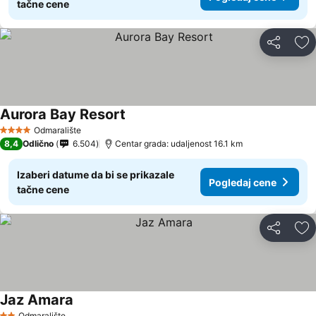
tačne cene
Deli
Do
Aurora Bay Resort
Odmaralište
4 Zvezdice
8,4
Odlično
6.504
Centar grada: udaljenost 16.1 km
Izaberi datume da bi se prikazale
Pogledaj cene
tačne cene
Deli
Do
Jaz Amara
Odmaralište