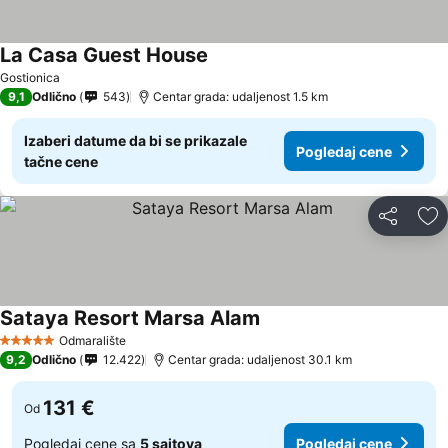
La Casa Guest House
Gostionica
9,1
Odlično
543
Centar grada: udaljenost 1.5 km
Izaberi datume da bi se prikazale
Pogledaj cene
tačne cene
Deli
Do
Sataya Resort Marsa Alam
Odmaralište
5 Zvezdice
9,2
Odlično
12.422
Centar grada: udaljenost 30.1 km
131 €
Od
Pogledaj cene sa
5 sajtova
Pogledaj cene