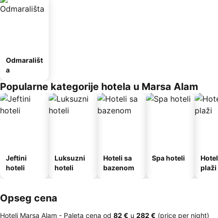
Odmarališt
a
Popularne kategorije hotela u Marsa Alam
Jeftini
Luksuzni
Hoteli sa
Spa hoteli
Hotel
hoteli
hoteli
bazenom
plaži
Opseg cena
Hoteli Marsa Alam -
Paleta cena
od
‎82 €
u
‎282 €
(price per night)