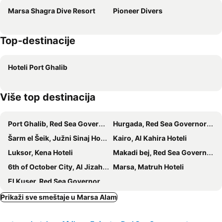
Marsa Shagra Dive Resort
Pioneer Divers
Sentido Reef Oasis Suakin Resort
Aurora Bay Resort Marsa Alam
Blue Vision Diving Hotel
Reef House
Top-destinacije
JAZ Solaya
JAZ Elite Amara
Melia Abu Dabbab
Nada Marsa Alam Resort
Hoteli Port Ghalib
Marina View Port Ghalib
Blue Lagoon
Više top destinacija
Port Ghalib, Red Sea Governorate Hoteli
Hurgada, Red Sea Governorate Hoteli
Šarm el Šeik, Južni Sinaj Hoteli
Kairo, Al Kahira Hoteli
Luksor, Kena Hoteli
Makadi bej, Red Sea Governorate Hoteli
6th of October City, Al Jizah Hoteli
Marsa, Matruh Hoteli
El Kuser, Red Sea Governorate Hoteli
Prikaži sve smeštaje u Marsa Alam