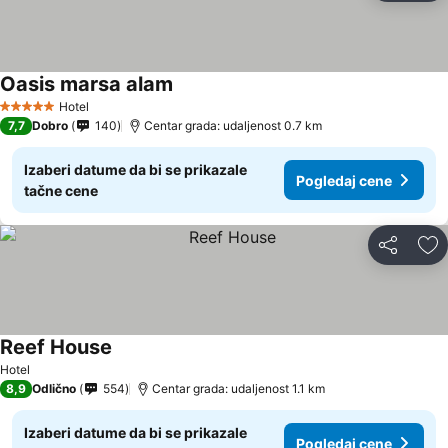
Oasis marsa alam
Hotel
5 Zvezdice
7,7
Dobro
140
Centar grada: udaljenost 0.7 km
Izaberi datume da bi se prikazale
Pogledaj cene
tačne cene
Deli
Do
Reef House
Hotel
8,9
Odlično
554
Centar grada: udaljenost 1.1 km
Izaberi datume da bi se prikazale
Pogledaj cene