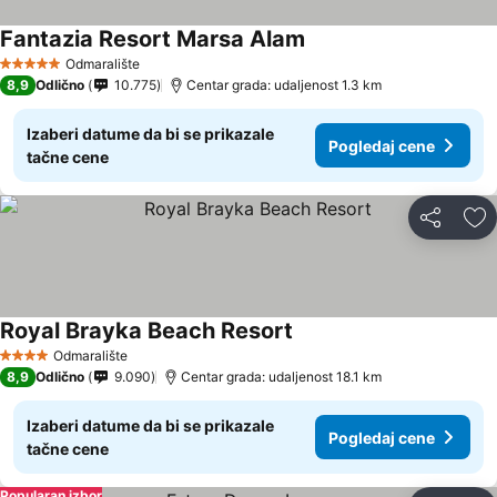
Fantazia Resort Marsa Alam
Odmaralište
5 Zvezdice
8,9
Odlično
10.775
Centar grada: udaljenost 1.3 km
Izaberi datume da bi se prikazale
Pogledaj cene
tačne cene
Deli
Do
Royal Brayka Beach Resort
Odmaralište
4 Zvezdice
8,9
Odlično
9.090
Centar grada: udaljenost 18.1 km
Izaberi datume da bi se prikazale
Pogledaj cene
tačne cene
Popularan izbor