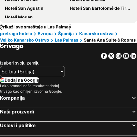
Hoteli San Agustin
Hoteli San Bartolomé de Tirajana
Hoteli Mogan
Prikaži sve smeštaje u Las Palmas
pretraga hotela
Evropa
Španija
Kanarska ostrva
Veliko Kanarsko Ostrvo
Las Palmas
Santa Ana Suite & Rooms
Facebook
Twitter
Insta
Yo
Izaberi svoju zemlju
Dodaj na Google
Lako pronađi naše rezultate: dodaj
trivago kao omiljeni izvor na Google.
Kompanija
Naši proizvodi
Uslovi i politike