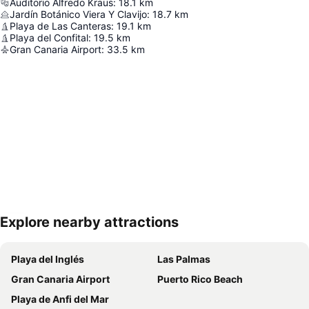
Auditorio Alfredo Kraus
:
18.1
km
Jardín Botánico Viera Y Clavijo
:
18.7
km
Playa de Las Canteras
:
19.1
km
Playa del Confital
:
19.5
km
Gran Canaria Airport
:
33.5
km
Explore nearby attractions
Proširi mapu
Playa del Inglés
Las Palmas
Gran Canaria Airport
Puerto Rico Beach
Playa de Anfi del Mar