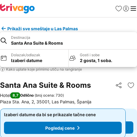
Favoriti
Prijavi
Men
Prikaži sve smeštaje u Las Palmas
Destinacija
Santa Ana Suite & Rooms
Dolazak/odlazak
Gosti i sobe
Izaberi datume
2 gosta, 1 soba.
Kako uplate koje primimo utiču na rangiranje
Santa Ana Suite & Rooms
Deli
Do
Hotel
8,7
Odlično
(
broj ocena: 730
)
Plaza Sta. Ana, 2, 35001, Las Palmas, Španija
Izaberi datume da bi se prikazale tačne cene
Izaberi datume da bi se prikazale tačne cene
Pogledaj cene
Pogledaj cene