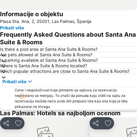
Informacije o objektu
Plaza Sta. Ana, 2, 35001, Las Palmas, Španija
Prikaži više
Frequently Asked Questions about Santa Ana
Suite & Rooms
Is there a pool area at Santa Ana Suite & Rooms?
Are pets allowed at Santa Ana Suite & Rooms?
Is parking available at Santa Ana Suite & Rooms?
Where is Santa Ana Suite & Rooms located?
Which popular attractions are close to Santa Ana Suite & Rooms?
Prikaži više
Cene i raspoloživost koje primamo sa sajtova za rezervaciju
neprestano se menjaju. To znači da ponuda koju vidiš na sajtu za
rezervaciju možda neće uvek biti potpuno ista kao ona koja je bila
prikazana na trivagu.
Las Palmas: Hotels sa najboljom ocenom
Deli
Dodati u favorite
Deli
Dodati u fav