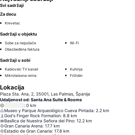
Svi sadržaji
Za decu
Krevetac
Sadržaji u objektu
Sobe za nepušače
Wi-Fi
Obezbeđena faktura
Sadržaji u sobi
Kablovski TV kanali
Kuhinja
Mikrotalasna rerna
Frižider
Lokacija
Plaza Sta. Ana, 2, 35001, Las Palmas, Španija
Udaljenost od: Santa Ana Suite & Rooms
:
0
km
Museo y Parque Arqueológico Cueva Pintada
:
2.2
km
God's Finger Rock Formation
:
8.8
km
Basílica de Nuestra Señora del Pino
:
12.2
km
Gran Canaria Arena
:
17.7
km
Estadio de Gran Canaria
:
17.8
km