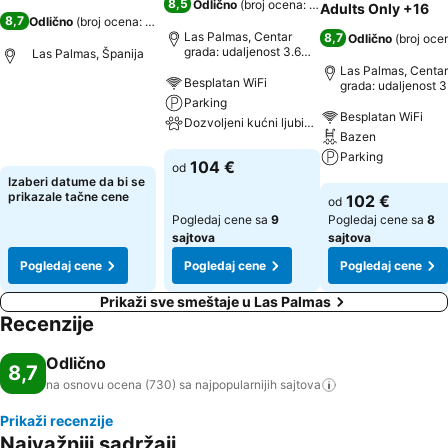
8,5
Odlično
(
broj ocena: 6.056
)
Adults Only +16
8,7
Odlično
(
broj ocena: 730
)
Las Palmas, Centar
8,7
Odlično
(
broj oce
grada: udaljenost 3.6
Las Palmas, Španija
km
Las Palmas, Centar
Besplatan WiFi
grada: udaljenost 3
km
Parking
Pogledaj cene
Besplatan WiFi
Dozvoljeni kućni ljubimci
Bazen
Parking
Pogledaj cene
104 €
od
Izaberi datume da bi se
Pogledaj cene
prikazale tačne cene
102 €
od
Pogledaj cene sa
9
Pogledaj cene sa
8
sajtova
sajtova
Pogledaj cene
Pogledaj cene
Pogledaj cene
Prikaži sve smeštaje u Las Palmas
Recenzije
Odlično
8,7
na osnovu ocena (730) sa najpopularnijih
sajtova
Prikaži recenzije
Najvažniji sadržaji