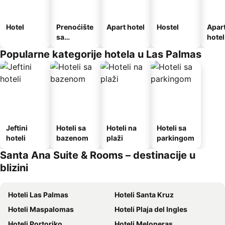
Hotel
Prenoćište
Apart hotel
Hostel
Apar
sa
hotel
doručkom
Popularne kategorije hotela u Las Palmas
Jeftini
Hoteli sa
Hoteli na
Hoteli sa
hoteli
bazenom
plaži
parkingom
Santa Ana Suite & Rooms – destinacije u
blizini
Hoteli Las Palmas
Hoteli Santa Kruz
Hoteli Maspalomas
Hoteli Plaja del Ingles
Hoteli Portoriko
Hoteli Meloneras