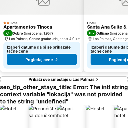
Hotel
Hotel
2 Zvezdice
Apartamentos Tinoca
Santa Ana Suite 
7,9
8,7
Dobro
(
broj ocena: 1.957
)
Odlično
(
broj ocena
Las Palmas, Centar grada: udaljenost 4.0 km
Las Palmas, Centar gr
Izaberi datume da bi se prikazale
Izaberi datume da b
tačne cene
tačne cene
Pogledaj cene
Pogledaj 
Prikaži sve smeštaje u Las Palmas
seo_tlp_other_stays_title: Error: The intl string
context variable "lokacija" was not provided
to the string "undefined"