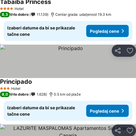
Tabaiba Princess
Hotel
4 Zvezdice
8,3
Vrlo dobro
11.139
Centar grada: udaljenost 19.3 km
Izaberi datume da bi se prikazale
Pogledaj cene
tačne cene
Deli
Do
Principado
Hotel
3 Zvezdice
8,0
Vrlo dobro
1.628
0.5 km od plaže
Izaberi datume da bi se prikazale
Pogledaj cene
tačne cene
Deli
Do