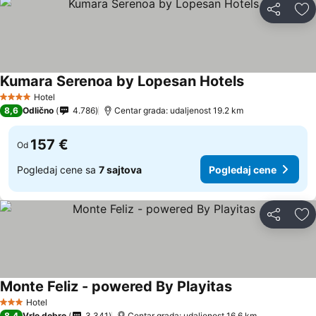
Deli
Do
Kumara Serenoa by Lopesan Hotels
Hotel
4 Zvezdice
8,6
Odlično
4.786
Centar grada: udaljenost 19.2 km
157 €
Od
Pogledaj cene sa
7 sajtova
Pogledaj cene
Deli
Do
Monte Feliz - powered By Playitas
Hotel
3 Zvezdice
8,4
Vrlo dobro
3.341
Centar grada: udaljenost 16.6 km