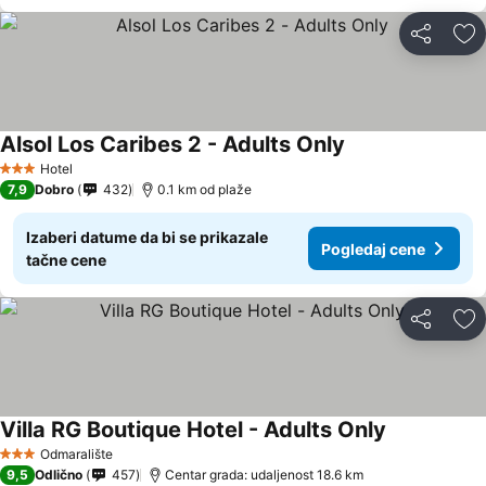
Deli
Do
Alsol Los Caribes 2 - Adults Only
Hotel
3 Zvezdice
7,9
Dobro
432
0.1 km od plaže
Izaberi datume da bi se prikazale
Pogledaj cene
tačne cene
Deli
Do
Villa RG Boutique Hotel - Adults Only
Odmaralište
3 Zvezdice
9,5
Odlično
457
Centar grada: udaljenost 18.6 km