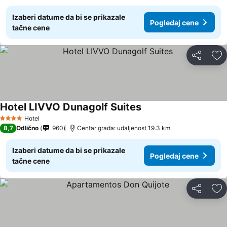
Izaberi datume da bi se prikazale
Pogledaj cene
tačne cene
Deli
Do
Hotel LIVVO Dunagolf Suites
Hotel
4 Zvezdice
8,7
Odlično
960
Centar grada: udaljenost 19.3 km
Izaberi datume da bi se prikazale
Pogledaj cene
tačne cene
Deli
Do