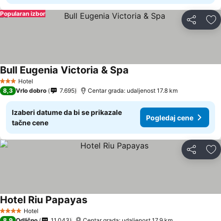
Popularan izbor
Deli
Do
Bull Eugenia Victoria & Spa
Hotel
3 Zvezdice
8,3
Vrlo dobro
7.695
Centar grada: udaljenost 17.8 km
Izaberi datume da bi se prikazale
Pogledaj cene
tačne cene
Deli
Do
Hotel Riu Papayas
Hotel
4 Zvezdice
8,9
Odlično
11.043
Centar grada: udaljenost 17.9 km