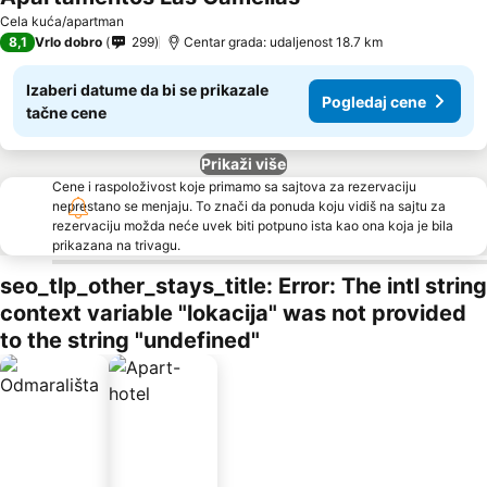
Cela kuća/apartman
8,1
Vrlo dobro
299
Centar grada: udaljenost 18.7 km
Izaberi datume da bi se prikazale
Pogledaj cene
tačne cene
Prikaži više
Cene i raspoloživost koje primamo sa sajtova za rezervaciju
neprestano se menjaju. To znači da ponuda koju vidiš na sajtu za
rezervaciju možda neće uvek biti potpuno ista kao ona koja je bila
prikazana na trivagu.
seo_tlp_other_stays_title: Error: The intl string
context variable "lokacija" was not provided
to the string "undefined"