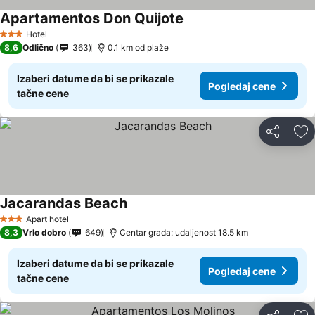
Apartamentos Don Quijote
Hotel
3 Zvezdice
8,6
Odlično
363
0.1 km od plaže
Izaberi datume da bi se prikazale
Pogledaj cene
tačne cene
Deli
Do
Jacarandas Beach
Apart hotel
3 Zvezdice
8,3
Vrlo dobro
649
Centar grada: udaljenost 18.5 km
Izaberi datume da bi se prikazale
Pogledaj cene
tačne cene