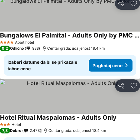
Deli
Do
Bungalows El Palmital - Adults Only by PMC Resorts
Apart hotel
4 Zvezdice
9,2
Odlično
988
Centar grada: udaljenost 19.4 km
Izaberi datume da bi se prikazale
Pogledaj cene
tačne cene
Deli
Do
Hotel Ritual Maspalomas - Adults Only
Hotel
3 Zvezdice
7,8
Dobro
2.473
Centar grada: udaljenost 18.4 km