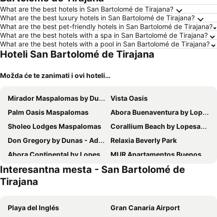
What are the best hotels in San Bartolomé de Tirajana?
What are the best luxury hotels in San Bartolomé de Tirajana?
What are the best pet-friendly hotels in San Bartolomé de Tirajana?
What are the best hotels with a spa in San Bartolomé de Tirajana?
What are the best hotels with a pool in San Bartolomé de Tirajana?
Hoteli San Bartolomé de Tirajana
Možda će te zanimati i ovi hoteli…
Mirador Maspalomas by Dunas
Vista Oasis
Palm Oasis Maspalomas
Abora Buenaventura by Lopesan Hotels
Sholeo Lodges Maspalomas
Corallium Beach by Lopesan Hotels
Don Gregory by Dunas - Adults Only
Relaxia Beverly Park
Abora Continental by Lopesan Hotels
MUR Apartamentos Buenos Aires
Interesantna mesta - San Bartolomé de
Corallium Dunamar by Lopesan Hotels - Adults Only
Hotel LIVVO Koala Garden
Tirajana
Abora Interclub Atlantic by Lopesan Hotels
Servatur Playa Bonita
Axel Beach Maspalomas - Adults Only
MUR Neptuno Gran Canaria - Adults Only
Playa del Inglés
Gran Canaria Airport
Hotel LIVVO Anamar Suites
BLUESEA Rey Carlos