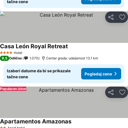
tačne cene
Deli
Do
Casa León Royal Retreat
Hotel
4 Zvezdice
9,5
Odlično
1.070
Centar grada: udaljenost 13.1 km
Izaberi datume da bi se prikazale
Pogledaj cene
tačne cene
Popularan izbor
Deli
Do
Apartamentos Amazonas
Apart hotel