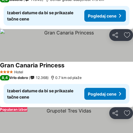
Izaberi datume da bi se prikazale
Pogledaj cene
tačne cene
Deli
Do
Gran Canaria Princess
Hotel
4 Zvezdice
8,4
Vrlo dobro
12.368
0.7 km od plaže
Izaberi datume da bi se prikazale
Pogledaj cene
tačne cene
Popularan izbor
Deli
Do