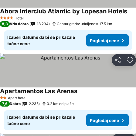
Abora Interclub Atlantic by Lopesan Hotels
Hotel
4 Zvezdice
8,3
Vrlo dobro
18.234
Centar grada: udaljenost 17.5 km
Izaberi datume da bi se prikazale
Pogledaj cene
tačne cene
Deli
Do
Apartamentos Las Arenas
Apart hotel
2 Zvezdice
7,6
Dobro
2.235
0.2 km od plaže
Izaberi datume da bi se prikazale
Pogledaj cene
tačne cene