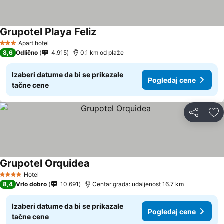
Grupotel Playa Feliz
Apart hotel
3 Zvezdice
8,6
Odlično
4.915
0.1 km od plaže
Izaberi datume da bi se prikazale
Pogledaj cene
tačne cene
Deli
Do
Grupotel Orquidea
Hotel
4 Zvezdice
8,4
Vrlo dobro
10.691
Centar grada: udaljenost 16.7 km
Izaberi datume da bi se prikazale
Pogledaj cene
tačne cene