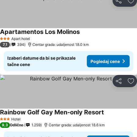
Deli
Do
Apartamentos Los Molinos
Apart hotel
3 Zvezdice
7,1
394
Centar grada: udaljenost 18.0 km
Izaberi datume da bi se prikazale
Pogledaj cene
tačne cene
Deli
Do
Rainbow Golf Gay Men-only Resort
Hotel
3 Zvezdice
9,3
Odlično
1.259
Centar grada: udaljenost 18.6 km