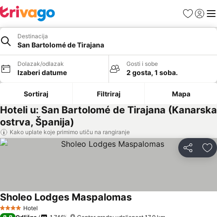
Favoriti
Prijavi
Men
Destinacija
San Bartolomé de Tirajana
Dolazak/odlazak
Gosti i sobe
Izaberi datume
2 gosta, 1 soba.
Sortiraj
Filtriraj
Mapa
Hoteli u: San Bartolomé de Tirajana (Kanarska
ostrva, Španija)
Kako uplate koje primimo utiču na rangiranje
Deli
Do
Sholeo Lodges Maspalomas
Hotel
4 Zvezdice