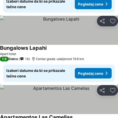
Izaberi datume da bi se prikazale
Pogledaj cene
tačne cene
Deli
Do
Bungalows Lapahi
Apart hotel
7,8
Dobro
14
Centar grada: udaljenost 19.6 km
Izaberi datume da bi se prikazale
Pogledaj cene
tačne cene
Deli
Do
Apartamentos Las Camelias