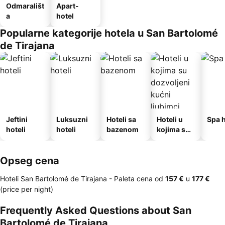
Odmarališt
Apart-
a
hotel
Popularne kategorije hotela u San Bartolomé
de Tirajana
Jeftini
Luksuzni
Hoteli sa
Hoteli u
Spa h
hoteli
hoteli
bazenom
kojima su
dozvoljeni
kućni
Opseg cena
ljubimci
Hoteli San Bartolomé de Tirajana -
Paleta cena
od
‎157 €
u
‎177 €
(price per night)
Frequently Asked Questions about San
Bartolomé de Tirajana