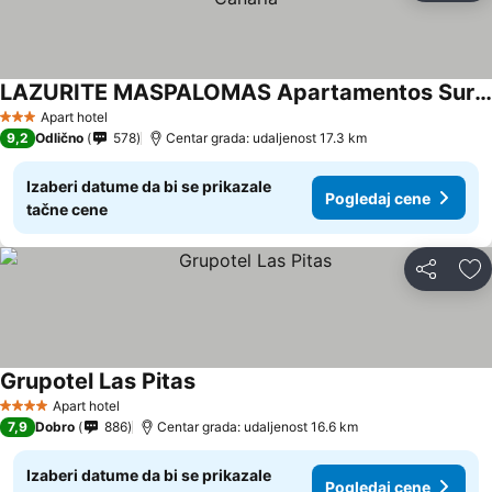
LAZURITE MASPALOMAS Apartamentos Sur Gran Canaria
Apart hotel
3 Zvezdice
9,2
Odlično
578
Centar grada: udaljenost 17.3 km
Izaberi datume da bi se prikazale
Pogledaj cene
tačne cene
Deli
Do
Grupotel Las Pitas
Apart hotel
4 Zvezdice
7,9
Dobro
886
Centar grada: udaljenost 16.6 km
Izaberi datume da bi se prikazale
Pogledaj cene