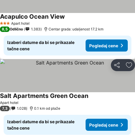
Acapulco Ocean View
Apart hotel
3 Zvezdice
8,5
Odlično
1.383
Centar grada: udaljenost 17.2 km
Izaberi datume da bi se prikazale
Pogledaj cene
tačne cene
Deli
Do
Salt Apartments Green Ocean
Apart hotel
7,3
1.028
0.1 km od plaže
Izaberi datume da bi se prikazale
Pogledaj cene
tačne cene