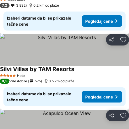
2 Zvezdice
7,2
3.832
0.2 km od plaže
Izaberi datume da bi se prikazale
Pogledaj cene
tačne cene
Deli
Do
Silvi Villas by TAM Resorts
Hotel
5 Zvezdice
8,3
Vrlo dobro
575
0.5 km od plaže
Izaberi datume da bi se prikazale
Pogledaj cene
tačne cene
Deli
Do