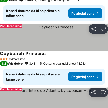
8,8
Odlično
1.746
Centar grada: udaljenost 17.9 km
Izaberi datume da bi se prikazale
Pogledaj cene
tačne cene
Popularan izbor
Deli
Do
Caybeach Princess
Odmaralište
3 Zvezdice
8,1
Vrlo dobro
3.411
Centar grada: udaljenost 18.9 km
Izaberi datume da bi se prikazale
Pogledaj cene
tačne cene
Popularan izbor
Deli
Do