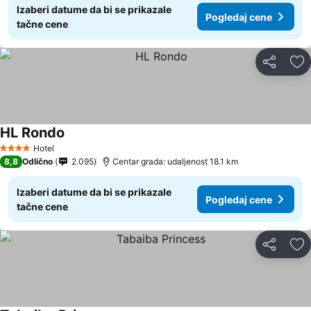
Izaberi datume da bi se prikazale
Pogledaj cene
tačne cene
Deli
Do
HL Rondo
Hotel
4 Zvezdice
8,8
Odlično
2.095
Centar grada: udaljenost 18.1 km
Izaberi datume da bi se prikazale
Pogledaj cene
tačne cene
Deli
Do