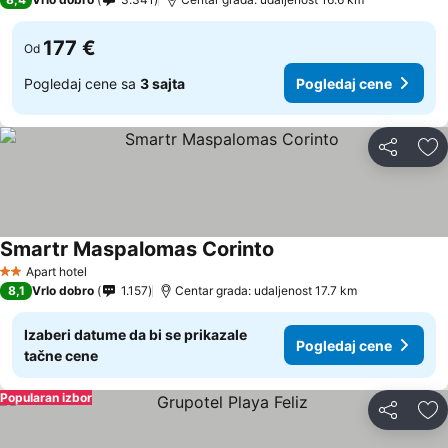
177 €
Od
Pogledaj cene sa
3 sajta
Pogledaj cene
Deli
Do
Smartr Maspalomas Corinto
Apart hotel
2 Zvezdice
8,1
Vrlo dobro
1.157
Centar grada: udaljenost 17.7 km
Izaberi datume da bi se prikazale
Pogledaj cene
tačne cene
Popularan izbor
Deli
Do