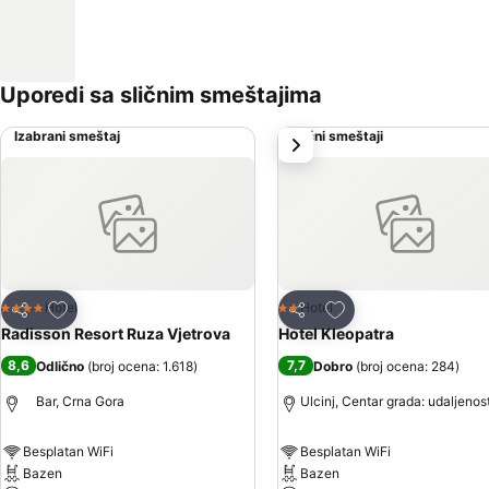
Uporedi sa sličnim smeštajima
Izabrani smeštaj
Slični smeštaji
sledeće
Dodati u favorite
Dodati u favorite
Hotel
Hotel
4 Zvezdice
2 Zvezdice
Deli
Deli
Radisson Resort Ruza Vjetrova
Hotel Kleopatra
8,6
7,7
Odlično
(
broj ocena: 1.618
)
Dobro
(
broj ocena: 284
)
Bar, Crna Gora
Ulcinj, Centar grada: udaljenos
Besplatan WiFi
Besplatan WiFi
Bazen
Bazen