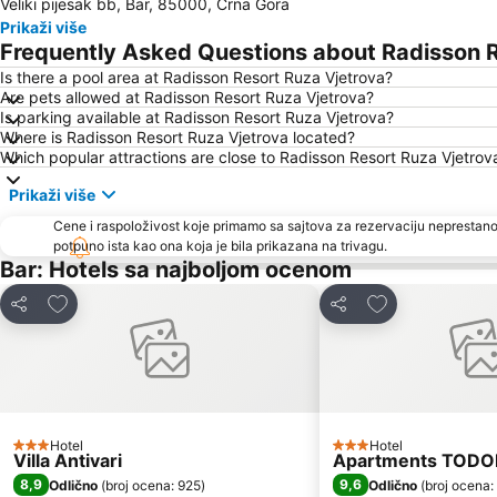
Veliki pijesak bb, Bar, 85000, Crna Gora
Prikaži više
Frequently Asked Questions about Radisson R
Is there a pool area at Radisson Resort Ruza Vjetrova?
Are pets allowed at Radisson Resort Ruza Vjetrova?
Is parking available at Radisson Resort Ruza Vjetrova?
Where is Radisson Resort Ruza Vjetrova located?
Which popular attractions are close to Radisson Resort Ruza Vjetrov
Prikaži više
Cene i raspoloživost koje primamo sa sajtova za rezervaciju neprestano
potpuno ista kao ona koja je bila prikazana na trivagu.
Bar: Hotels sa najboljom ocenom
Dodati u favorite
Dodati u favori
Deli
Deli
Hotel
Hotel
3 Zvezdice
3 Zvezdice
Villa Antivari
Apartments TODO
8,9
9,6
Odlično
(
broj ocena: 925
)
Odlično
(
broj ocena: