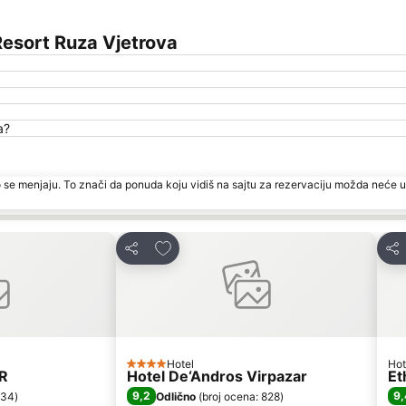
esort Ruza Vjetrova
a?
 se menjaju. To znači da ponuda koju vidiš na sajtu za rezervaciju možda neće u
te
Dodati u favorite
Deli
Del
Hotel
Hot
4 Zvezdice
R
Hotel De‘Andros Virpazar
Et
9,2
9,
 34
)
Odlično
(
broj ocena: 828
)