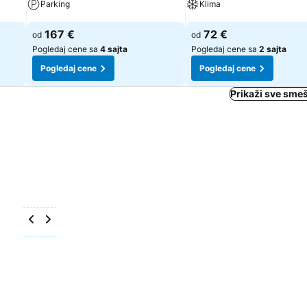
Parking
Klima
Pogledaj cene
Pogledaj cene
167 €
72 €
od
od
Pogledaj cene sa
4 sajta
Pogledaj cene sa
2 sajta
Pogledaj cene
Pogledaj cene
Prikaži sve smeš