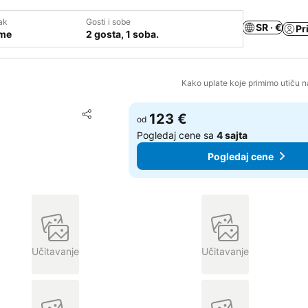
ak
Gosti i sobe
SR · €
Pr
ume
2 gosta, 1 soba.
Kako uplate koje primimo utiču n
Dodati u favorite
123 €
od
Deli
Pogledaj cene sa
4 sajta
Pogledaj cene
Učitavanje
Učitavanje