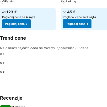
Parking
Parking
Pogledaj cene
Pogledaj cene
123 €
45 €
od
od
Pogledaj cene sa
4 sajta
Pogledaj cene sa
2 sajta
Pogledaj cene
Pogledaj cene
Trend cene
Na osnovu najnižih cena na trivago u poslednjih 30 dana
0 €
0 €
0 €
Recenzije