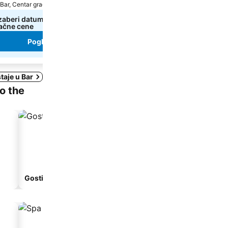
Bar, Centar grada: udaljenost 15.6 km
Bar, Centar grada: udaljenos
zaberi datume da bi se prikazale
72 €
od
ačne cene
Pogledaj cene sa
2 sajta
Pogledaj cene
Pogledaj cene
taje u Bar
to the
Gostionica
Apart-hotel