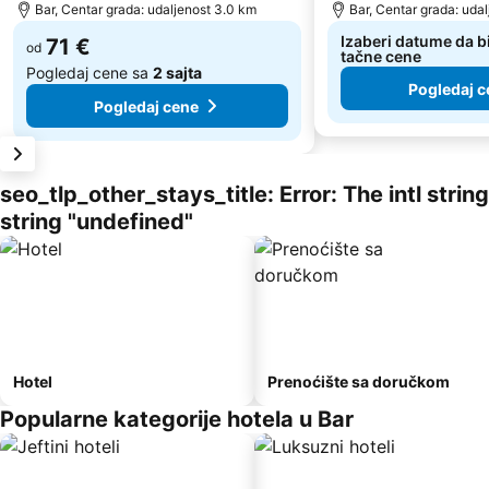
Bar, Centar grada: udaljenost 3.0 km
Bar, Centar grada: udal
Izaberi datume da bi
71 €
od
tačne cene
Pogledaj cene sa
2 sajta
Pogledaj c
Pogledaj cene
seo_tlp_other_stays_title: Error: The intl stri
string "undefined"
Hotel
Prenoćište sa doručkom
Popularne kategorije hotela u Bar