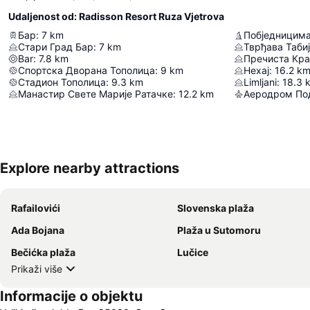
Udaljenost od: Radisson Resort Ruza Vjetrova
Бар
:
7
km
Стари Град Бар
:
7
km
Тврђава Таби
Bar
:
7.8
km
Пречиста Кра
Спортска Дворана Тополица
:
9
km
Нехај
:
16.2
k
Стадион Тополица
:
9.3
km
Limljani
:
18.3
Манастир Свете Марије Ратачке
:
12.2
km
Аеродром По
Explore nearby attractions
Rafailovići
Slovenska plaža
Ada Bojana
Plaža u Sutomoru
Bečićka plaža
Lučice
Prikaži više
Informacije o objektu