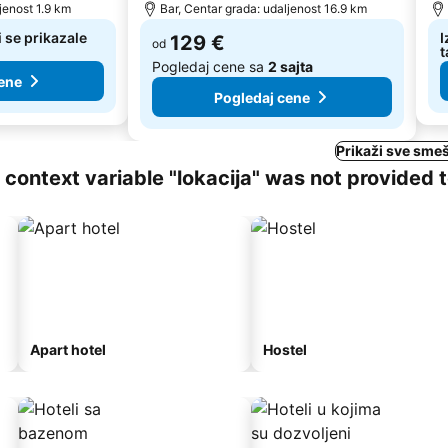
jenost 1.9 km
Bar, Centar grada: udaljenost 16.9 km
 se prikazale
I
129 €
od
t
Pogledaj cene sa
2 sajta
ene
Pogledaj cene
Prikaži sve smeš
ng context variable "lokacija" was not provided 
Apart hotel
Hostel