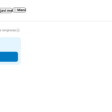
Meni
ijavi me
a rangiranje