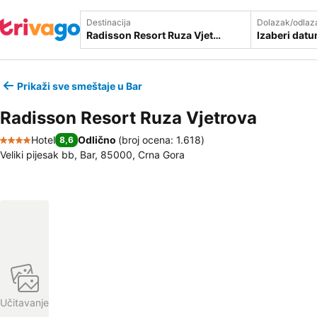
Destinacija
Dolazak/odlaz
Izaberi dat
Prikaži sve smeštaje u Bar
Radisson Resort Ruza Vjetrova
Hotel
Odlično
(
broj ocena: 1.618
)
8,6
4 Zvezdice
Veliki pijesak bb, Bar, 85000, Crna Gora
Učitavanje