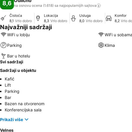
Odlično
8,6
na osnovu ocena (1.618) sa najpopularnijih
sajtova
Čistoća
Lokacija
Usluga
Komfor
8,1
Vrlo dobro
8,3
Vrlo dobro
8,0
Vrlo dobro
8,2
Vrlo d
Najvažniji sadržaji
WiFi u lobiju
WiFi u sobam
Parking
Klima
Bar u hotelu
Svi sadržaji
Sadržaji u objektu
Kafić
Lift
Parking
Bar
Bazen na otvorenom
Konferencijska sala
Prikaži više
Velnes