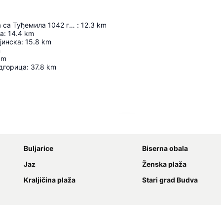
Побједницима са Туђемила 1042 године
:
12.3
km
ја
:
14.4
km
јинска
:
15.8
km
m
km
дгорица
:
37.8
km
Proširi mapu
Buljarice
Biserna obala
Jaz
Ženska plaža
Kraljičina plaža
Stari grad Budva