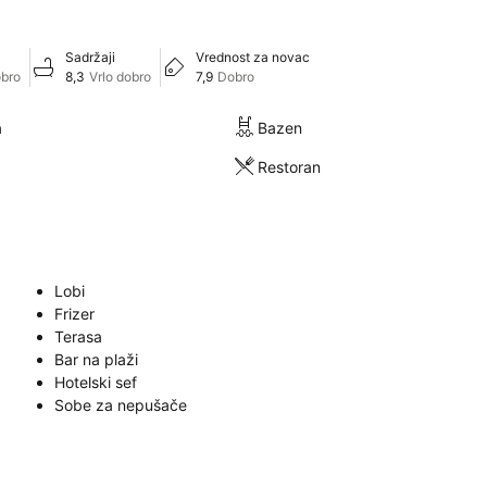
Sadržaji
Vrednost za novac
obro
8,3
Vrlo dobro
7,9
Dobro
a
Bazen
Restoran
Lobi
Frizer
Terasa
Bar na plaži
Hotelski sef
Sobe za nepušače