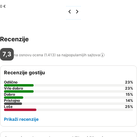
0 €
Recenzije
7,3
na osnovu ocena (1.413) sa najpopularnijih
sajtova
Recenzije gostiju
Odlično
23
%
Vrlo dobro
23
%
Dobro
15
%
Pristojno
14
%
Loše
25
%
Prikaži recenzije