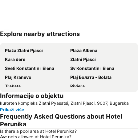
Explore nearby attractions
Proširi mapu
Plaža Zlatni Pjasci
Plaža Albena
Kara dere
Zlatni Pjasci
Sveti Konstantin i Elena
Sv Konstantin i Elena
Plaj Kranevo
Plaj Болата - Bolata
Trakata
Riviera
Informacije o objektu
Pobeda
Pametnik na primortsite padnali v Srabsko-balgarskata voyna
kurorten kompleks Zlatni Pyasatsi, Zlatni Pjasci, 9007, Bugarska
Bulgaran
rayon Asparuhovo
Prikaži više
Nos Kaliakra
Frequently Asked Questions about Hotel
Perunika
Is there a pool area at Hotel Perunika?
Are pets allowed at Hotel Perunika?