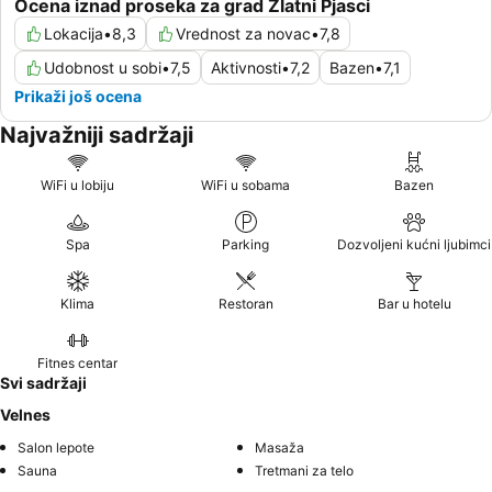
Ocena iznad proseka za grad Zlatni Pjasci
Lokacija
•
8,3
Vrednost za novac
•
7,8
Udobnost u sobi
•
7,5
Aktivnosti
•
7,2
Bazen
•
7,1
Prikaži još ocena
Najvažniji sadržaji
WiFi u lobiju
WiFi u sobama
Bazen
Spa
Parking
Dozvoljeni kućni ljubimci
Klima
Restoran
Bar u hotelu
Fitnes centar
Svi sadržaji
Velnes
Salon lepote
Masaža
Sauna
Tretmani za telo