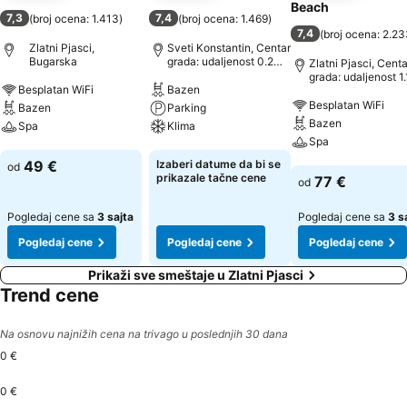
Beach
7,3
7,4
(
broj ocena: 1.413
)
(
broj ocena: 1.469
)
7,4
(
broj ocena: 2.2
Zlatni Pjasci,
Sveti Konstantin, Centar
Bugarska
grada: udaljenost 0.2
Zlatni Pjasci, Centa
km
grada: udaljenost 1
Besplatan WiFi
Bazen
Besplatan WiFi
Bazen
Parking
Bazen
Spa
Klima
Spa
Pogledaj cene
Pogledaj cene
49 €
Izaberi datume da bi se
od
Pogledaj cene
prikazale tačne cene
77 €
od
Pogledaj cene sa
3 sajta
Pogledaj cene sa
3 s
Pogledaj cene
Pogledaj cene
Pogledaj cene
Prikaži sve smeštaje u Zlatni Pjasci
Trend cene
Na osnovu najnižih cena na trivago u poslednjih 30 dana
0 €
0 €