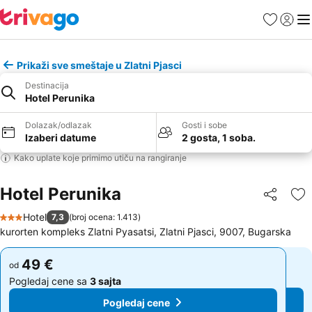
Favoriti
Prijavi
Men
Prikaži sve smeštaje u Zlatni Pjasci
Destinacija
Hotel Perunika
Dolazak/odlazak
Gosti i sobe
Izaberi datume
2 gosta, 1 soba.
Kako uplate koje primimo utiču na rangiranje
Hotel Perunika
Deli
Do
Hotel
7,3
(
broj ocena: 1.413
)
3 Zvezdice
kurorten kompleks Zlatni Pyasatsi, Zlatni Pjasci, 9007, Bugarska
49 €
49 €
od
od
Pogledaj cene sa
3 sajta
Pogledaj cene sa
3 sajta
Pogledaj cene
Pogledaj cene