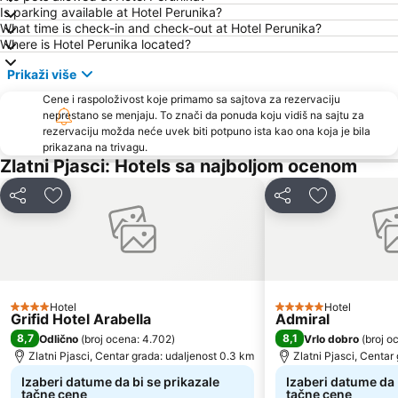
Is parking available at Hotel Perunika?
What time is check-in and check-out at Hotel Perunika?
Where is Hotel Perunika located?
Prikaži više
Cene i raspoloživost koje primamo sa sajtova za rezervaciju
neprestano se menjaju. To znači da ponuda koju vidiš na sajtu za
rezervaciju možda neće uvek biti potpuno ista kao ona koja je bila
prikazana na trivagu.
Zlatni Pjasci: Hotels sa najboljom ocenom
Deli
Dodati u favorite
Deli
Dodati u fav
Hotel
Hotel
4 Zvezdice
5 Zvezdice
Grifid Hotel Arabella
Admiral
8,7
8,1
Odlično
(
broj ocena: 4.702
)
Vrlo dobro
(
broj o
Zlatni Pjasci, Centar grada: udaljenost 0.3 km
Zlatni Pjasci, Centar
Izaberi datume da bi se prikazale
Izaberi datume da 
tačne cene
tačne cene