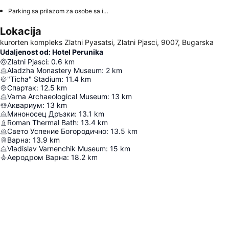
Parking sa prilazom za osobe sa invaliditetom
Lokacija
kurorten kompleks Zlatni Pyasatsi, Zlatni Pjasci, 9007, Bugarska
Udaljenost od: Hotel Perunika
Zlatni Pjasci
:
0.6
km
Aladzha Monastery Museum
:
2
km
"Ticha" Stadium
:
11.4
km
Спартак
:
12.5
km
Varna Archaeological Museum
:
13
km
Аквариум
:
13
km
Миноносец Дръзки
:
13.1
km
Roman Thermal Bath
:
13.4
km
Свето Успение Богородично
:
13.5
km
Варна
:
13.9
km
Vladislav Varnenchik Museum
:
15
km
Аеродром Варна
:
18.2
km