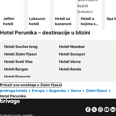
Jeftini
Luksuzni
Hoteli sa
Hoteli u
Spa h
hoteli
hoteli
bazenom
kojima su
dozvoljeni
Hotel Perunika – destinacije u blizini
kućni
ljubimci
Hoteli Sunčev breg
Hoteli Nesebar
Hoteli Zlatni Pjasci
Hoteli Sozopol
Hoteli Sveti Vlas
Hoteli Varna
Hoteli Burgas
Hoteli Ravda
Hoteli Pomorie
Prikaži sve smeštaje u Zlatni Pjasci
pretraga hotela
Evropa
Bugarska
Varna
Zlatni Pjasci
Hotel Perunika
Facebook
Twitter
Insta
Yo
Izaberi svoju zemlju