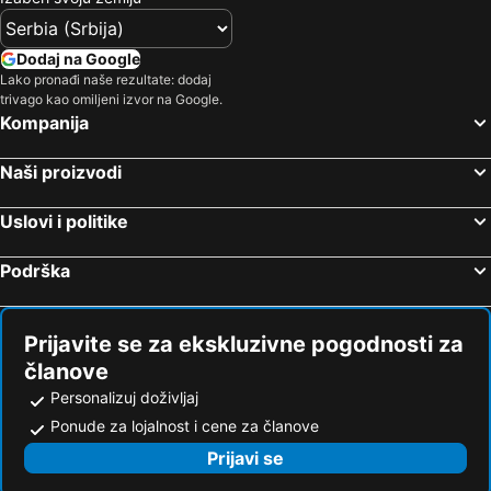
Dodaj na Google
Lako pronađi naše rezultate: dodaj
trivago kao omiljeni izvor na Google.
Kompanija
Naši proizvodi
Uslovi i politike
Podrška
Prijavite se za ekskluzivne pogodnosti za
članove
Personalizuj doživljaj
Ponude za lojalnost i cene za članove
Prijavi se