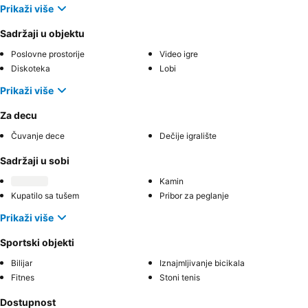
Prikaži više
Sadržaji u objektu
Poslovne prostorije
Video igre
Diskoteka
Lobi
Prikaži više
Za decu
Čuvanje dece
Dečije igralište
Sadržaji u sobi
Kamin
Kupatilo sa tušem
Pribor za peglanje
Prikaži više
Sportski objekti
Bilijar
Iznajmljivanje bicikala
Fitnes
Stoni tenis
Dostupnost