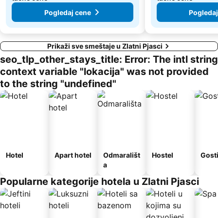
Pogledaj cene
Pogledaj
Prikaži sve smeštaje u Zlatni Pjasci
seo_tlp_other_stays_title: Error: The intl string
context variable "lokacija" was not provided
to the string "undefined"
Hotel
Apart hotel
Odmarališt
Hostel
Gost
a
Popularne kategorije hotela u Zlatni Pjasci