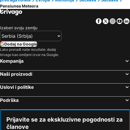
Pensiunea Meteora
Facebook
Twitter
Insta
Yo
Izaberi svoju zemlju
Dodaj na Google
Lako pronađi naše rezultate: dodaj
trivago kao omiljeni izvor na Google.
Kompanija
Naši proizvodi
Uslovi i politike
Podrška
Prijavite se za ekskluzivne pogodnosti za
članove