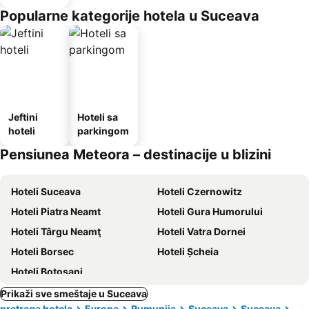
Popularne kategorije hotela u Suceava
Jeftini
Hoteli sa
hoteli
parkingom
Pensiunea Meteora – destinacije u blizini
Hoteli Suceava
Hoteli Czernowitz
Hoteli Piatra Neamt
Hoteli Gura Humorului
Hoteli Târgu Neamţ
Hoteli Vatra Dornei
Hoteli Borsec
Hoteli Șcheia
Hoteli Botosani
Prikaži sve smeštaje u Suceava
pretraga hotela
Evropa
Rumunija
Suceava
Suceava