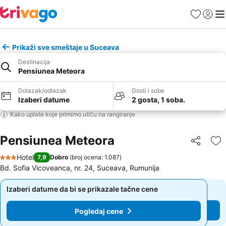
Favoriti
Prijavi
Men
Prikaži sve smeštaje u Suceava
Destinacija
Pensiunea Meteora
Dolazak/odlazak
Gosti i sobe
Izaberi datume
2 gosta, 1 soba.
Kako uplate koje primimo utiču na rangiranje
Pensiunea Meteora
Deli
Do
Hotel
7,9
Dobro
(
broj ocena: 1.087
)
3 Zvezdice
Bd. Sofia Vicoveanca, nr. 24, Suceava, Rumunija
Izaberi datume da bi se prikazale tačne cene
Izaberi datume da bi se prikazale tačne cene
Pogledaj cene
Pogledaj cene