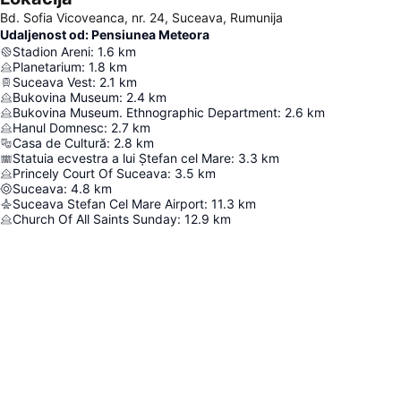
Bd. Sofia Vicoveanca, nr. 24, Suceava, Rumunija
Udaljenost od: Pensiunea Meteora
Stadion Areni
:
1.6
km
Planetarium
:
1.8
km
Suceava Vest
:
2.1
km
Bukovina Museum
:
2.4
km
Bukovina Museum. Ethnographic Department
:
2.6
km
Hanul Domnesc
:
2.7
km
Casa de Cultură
:
2.8
km
Statuia ecvestra a lui Ștefan cel Mare
:
3.3
km
Princely Court Of Suceava
:
3.5
km
Suceava
:
4.8
km
Suceava Stefan Cel Mare Airport
:
11.3
km
Church Of All Saints Sunday
:
12.9
km