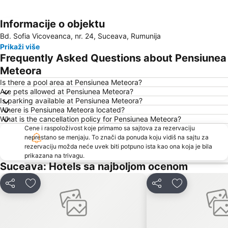
Informacije o objektu
Proširi mapu
Bd. Sofia Vicoveanca, nr. 24, Suceava, Rumunija
Prikaži više
Frequently Asked Questions about Pensiunea
Meteora
Is there a pool area at Pensiunea Meteora?
Are pets allowed at Pensiunea Meteora?
Is parking available at Pensiunea Meteora?
Where is Pensiunea Meteora located?
What is the cancellation policy for Pensiunea Meteora?
Cene i raspoloživost koje primamo sa sajtova za rezervaciju
neprestano se menjaju. To znači da ponuda koju vidiš na sajtu za
rezervaciju možda neće uvek biti potpuno ista kao ona koja je bila
prikazana na trivagu.
Suceava: Hotels sa najboljom ocenom
Deli
Dodati u favorite
Deli
Dodati u favo