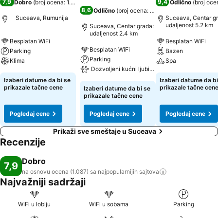
7,9
9,4
Dobro
(
broj ocena: 1.087
)
Odlično
(
broj oce
8,6
Odlično
(
broj ocena: 5.244
)
Suceava, Rumunija
Suceava, Centar gr
udaljenost 5.2 km
Suceava, Centar grada:
udaljenost 2.4 km
Besplatan WiFi
Besplatan WiFi
Besplatan WiFi
Parking
Bazen
Parking
Klima
Spa
Dozvoljeni kućni ljubimci
Izaberi datume da bi se
Izaberi datume da bi
prikazale tačne cene
prikazale tačne cen
Izaberi datume da bi se
prikazale tačne cene
Pogledaj cene
Pogledaj cene
Pogledaj cene
Prikaži sve smeštaje u Suceava
Recenzije
Dobro
7,9
na osnovu ocena (1.087) sa najpopularnijih
sajtova
Najvažniji sadržaji
WiFi u lobiju
WiFi u sobama
Parking