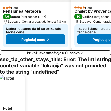
Hotel
Hotel
3 Zvezdice
4 Zvezdice
Pensiunea Meteora
Chalet by Provenc
7,9
10
Dobro
(
broj ocena: 1.087
)
Odlično
(
broj ocena:
Suceava, Centar grada: udaljenost 4.8 km
Suceava, Centar grada:
Izaberi datume da bi se prikazale
Izaberi datume da bi
tačne cene
tačne cene
Pogledaj cene
Pogledaj c
Prikaži sve smeštaje u Suceava
seo_tlp_other_stays_title: Error: The intl string
context variable "lokacija" was not provided
to the string "undefined"
Hotel