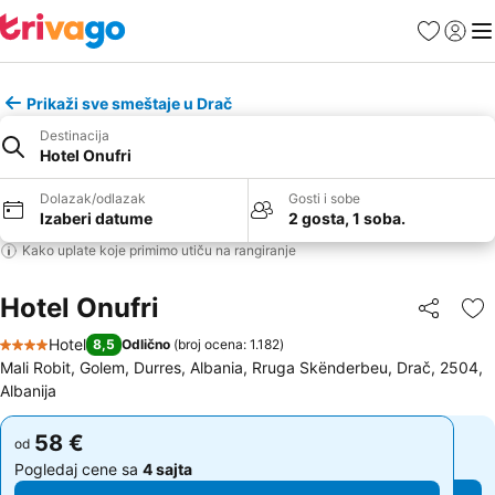
Favoriti
Prijavi
Men
Prikaži sve smeštaje u Drač
Destinacija
Hotel Onufri
Dolazak/odlazak
Gosti i sobe
Izaberi datume
2 gosta, 1 soba.
Kako uplate koje primimo utiču na rangiranje
Hotel Onufri
Deli
Do
Hotel
8,5
Odlično
(
broj ocena: 1.182
)
4 Zvezdice
Mali Robit, Golem, Durres, Albania, Rruga Skënderbeu, Drač, 2504,
Albanija
58 €
58 €
od
od
Pogledaj cene sa
4 sajta
Pogledaj cene sa
4 sajta