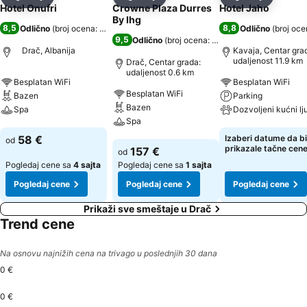
Deli
Dodati u favorite
Deli
Dodati u favorite
Deli
Dodati u 
Hotel Onufri
Crowne Plaza Durres
Hotel Jaho
By Ihg
8,5
8,8
Odlično
(
broj ocena: 1.182
)
Odlično
(
broj oce
9,5
Odlično
(
broj ocena: 476
)
Drač, Albanija
Kavaja, Centar gra
udaljenost 11.9 km
Drač, Centar grada:
udaljenost 0.6 km
Besplatan WiFi
Besplatan WiFi
Besplatan WiFi
Bazen
Parking
Bazen
Spa
Spa
Pogledaj cene
Pogledaj cene
58 €
Izaberi datume da bi
od
Pogledaj cene
prikazale tačne cen
157 €
od
Pogledaj cene sa
4 sajta
Pogledaj cene sa
1 sajta
Pogledaj cene
Pogledaj cene
Pogledaj cene
Prikaži sve smeštaje u Drač
Trend cene
Na osnovu najnižih cena na trivago u poslednjih 30 dana
0 €
0 €