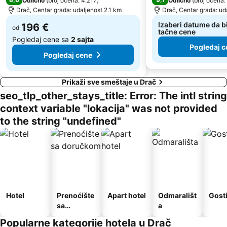
Odlično
(
broj ocena: 4.217
)
Odlično
(
broj ocena:
Drač, Centar grada: udaljenost 2.1 km
Drač, Centar grada: ud
Izaberi datume da bi
196 €
od
tačne cene
Pogledaj cene sa
2 sajta
Pogledaj c
Pogledaj cene
Prikaži sve smeštaje u Drač
seo_tlp_other_stays_title: Error: The intl string
context variable "lokacija" was not provided
to the string "undefined"
Hotel
Prenoćište
Apart hotel
Odmarališt
Gost
sa
a
doručkom
Popularne kategorije hotela u Drač