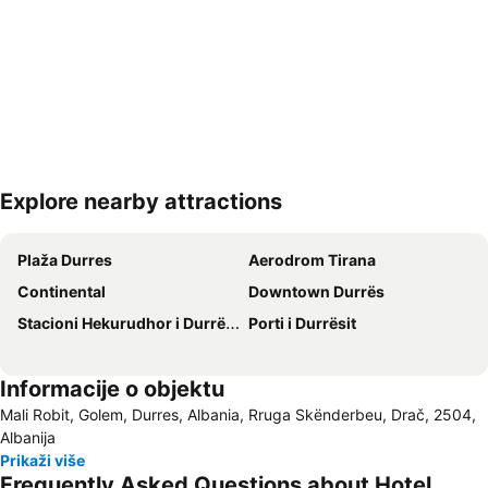
Explore nearby attractions
Proširi mapu
Plaža Durres
Aerodrom Tirana
Continental
Downtown Durrës
Stacioni Hekurudhor i Durrësit
Porti i Durrësit
Informacije o objektu
Mali Robit, Golem, Durres, Albania, Rruga Skënderbeu, Drač, 2504,
Albanija
Prikaži više
Frequently Asked Questions about Hotel