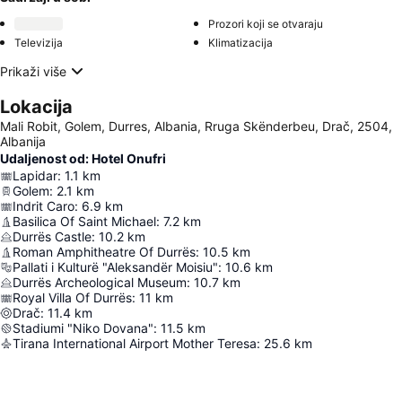
Prozori koji se otvaraju
Televizija
Klimatizacija
Prikaži više
Lokacija
Mali Robit, Golem, Durres, Albania, Rruga Skënderbeu, Drač, 2504,
Albanija
Udaljenost od: Hotel Onufri
Lapidar
:
1.1
km
Golem
:
2.1
km
Indrit Caro
:
6.9
km
Basilica Of Saint Michael
:
7.2
km
Durrës Castle
:
10.2
km
Roman Amphitheatre Of Durrës
:
10.5
km
Pallati i Kulturë "Aleksandër Moisiu"
:
10.6
km
Durrës Archeological Museum
:
10.7
km
Royal Villa Of Durrës
:
11
km
Drač
:
11.4
km
Stadiumi "Niko Dovana"
:
11.5
km
Tirana International Airport Mother Teresa
:
25.6
km