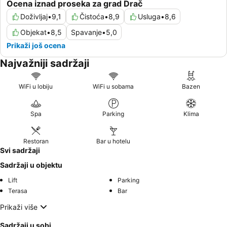
Ocena iznad proseka za grad Drač
Doživljaj
•
9,1
Čistoća
•
8,9
Usluga
•
8,6
Objekat
•
8,5
Spavanje
•
5,0
Prikaži još ocena
Najvažniji sadržaji
WiFi u lobiju
WiFi u sobama
Bazen
Spa
Parking
Klima
Restoran
Bar u hotelu
Svi sadržaji
Sadržaji u objektu
Lift
Parking
Terasa
Bar
Prikaži više
Sadržaji u sobi