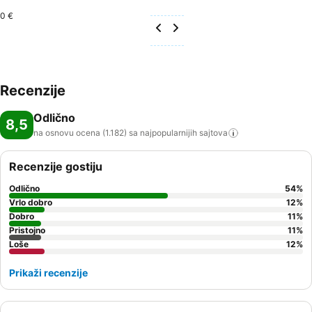
0 €
Recenzije
Odlično
8,5
na osnovu ocena (1.182) sa najpopularnijih
sajtova
Recenzije gostiju
Odlično
54
%
Vrlo dobro
12
%
Dobro
11
%
Pristojno
11
%
Loše
12
%
Prikaži recenzije