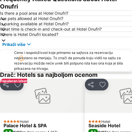
Onufri
Is there a pool area at Hotel Onufri?
Are pets allowed at Hotel Onufri?
Is parking available at Hotel Onufri?
What time is check-in and check-out at Hotel Onufri?
Where is Hotel Onufri located?
Prikaži više
Cene i raspoloživost koje primamo sa sajtova za rezervaciju
neprestano se menjaju. To znači da ponuda koju vidiš na sajtu za
rezervaciju možda neće uvek biti potpuno ista kao ona koja je bila
prikazana na trivagu.
Drač: Hotels sa najboljom ocenom
Popularan izbor
Deli
Dodati u favorite
Deli
Dodati u favo
Hotel
Hotel
5 Zvezdice
4 Zvezdice
Palace Hotel & SPA
Seaside Hotel
8,6
9,1