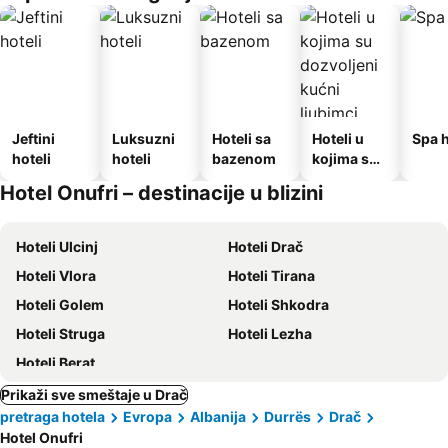
Jeftini
Luksuzni
Hoteli sa
Hoteli u
Spa h
hoteli
hoteli
bazenom
kojima su
dozvoljeni
Hotel Onufri – destinacije u blizini
kućni
ljubimci
Hoteli Ulcinj
Hoteli Drač
Hoteli Vlora
Hoteli Tirana
Hoteli Golem
Hoteli Shkodra
Hoteli Struga
Hoteli Lezha
Hoteli Berat
Prikaži sve smeštaje u Drač
pretraga hotela
Evropa
Albanija
Durrës
Drač
Hotel Onufri