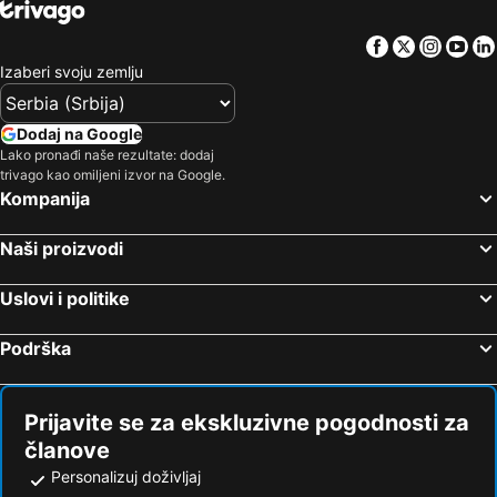
Facebook
Twitter
Insta
Yo
Izaberi svoju zemlju
Dodaj na Google
Lako pronađi naše rezultate: dodaj
trivago kao omiljeni izvor na Google.
Kompanija
Naši proizvodi
Uslovi i politike
Podrška
Prijavite se za ekskluzivne pogodnosti za
članove
Personalizuj doživljaj