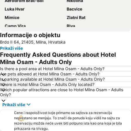
Aerodrom Brač-Bol
Nikolina
Luka Hvar
Bacvice
Mimice
Zlatni Rat
Camp Vira
Riva
Informacije o objektu
Vrboska
Duga Uvala
Brdo II 64, 21405, Milna, Hrvatska
Pakleni Otoci
Port of Split
Prikaži više
Srebrna Vrata
Stobreč
Frequently Asked Questions about Hotel
Pučišća
Zračna Luka Split
Milna Osam - Adults Only
Romanski grad Trogir
Grada Trogira
Is there a pool area at Hotel Milna Osam - Adults Only?
Are pets allowed at Hotel Milna Osam - Adults Only?
Donja Luka
Is parking available at Hotel Milna Osam - Adults Only?
Where is Hotel Milna Osam - Adults Only located?
Which popular attractions are close to Hotel Milna Osam - Adults
Only?
Prikaži više
Cene i raspoloživost koje primamo sa sajtova za rezervaciju
neprestano se menjaju. To znači da ponuda koju vidiš na sajtu za
rezervaciju možda neće uvek biti potpuno ista kao ona koja je bila
prikazana na trivagu.