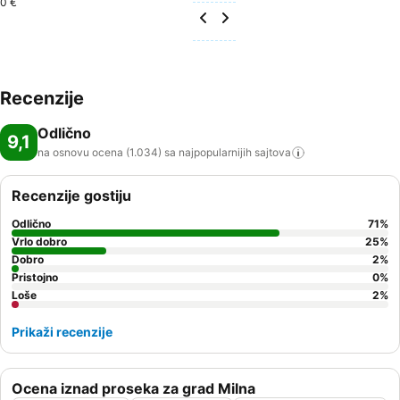
0 €
Recenzije
Odlično
9,1
na osnovu ocena (1.034) sa najpopularnijih
sajtova
Recenzije gostiju
Odlično
71
%
Vrlo dobro
25
%
Dobro
2
%
Pristojno
0
%
Loše
2
%
Prikaži recenzije
Ocena iznad proseka za grad Milna