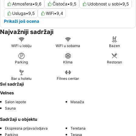
Atmosfera
•
9,6
Čistoća
•
9,5
Udobnost u sobi
•
9,5
Usluga
•
9,5
WiFi
•
9,4
Prikaži još ocena
Najvažniji sadržaji
WiFi u lobiju
WiFi u sobama
Bazen
Parking
Klima
Restoran
Bar u hotelu
Fitnes centar
Svi sadržaji
Velnes
Salon lepote
Masaža
Sauna
Sadržaji u objektu
Ekspresna prijava/odjava
Teretana
Parking
Terasa