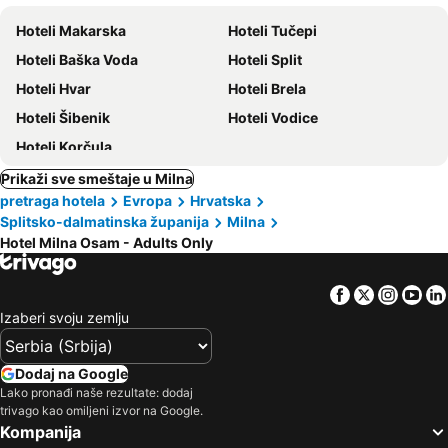
Hoteli Makarska
Hoteli Tučepi
Hoteli Baška Voda
Hoteli Split
Hoteli Hvar
Hoteli Brela
Hoteli Šibenik
Hoteli Vodice
Hoteli Korčula
Prikaži sve smeštaje u Milna
pretraga hotela
Evropa
Hrvatska
Splitsko-dalmatinska županija
Milna
Hotel Milna Osam - Adults Only
Facebook
Twitter
Insta
Yo
Izaberi svoju zemlju
Dodaj na Google
Lako pronađi naše rezultate: dodaj
trivago kao omiljeni izvor na Google.
Kompanija