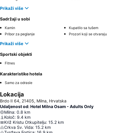
Prikaži više
Sadržaji u sobi
Kamin
Kupatilo sa tušem
Pribor za peglanje
Prozori koji se otvaraju
Prikaži više
Sportski objekti
Fitnes
Karakteristike hotela
Samo za odrasle
Lokacija
Brdo II 64, 21405, Milna, Hrvatska
Udaljenost od: Hotel Milna Osam - Adults Only
Milna
:
0.8
km
Koloč
:
9.4
km
Križ Kristu Otkupitelju
:
15.2
km
Crkva Sv. Vida
:
15.2
km
Tvrđava Fortica
:
16.9
km