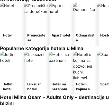
Hotel
Prenoćište
Apart hotel
Odmarališt
Host
sa
a
doručkom
Popularne kategorije hotela u Milna
Jeftini
Luksuzni
Hoteli sa
Hoteli u
Spa h
hoteli
hoteli
bazenom
kojima su
dozvoljeni
Hotel Milna Osam - Adults Only – destinacije u
kućni
blizini
ljubimci