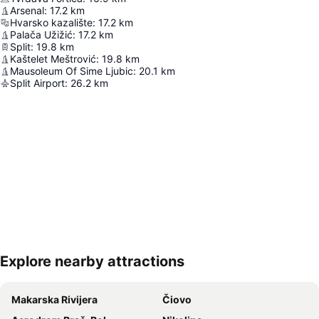
Arsenal
:
17.2
km
Hvarsko kazalište
:
17.2
km
Palača Užižić
:
17.2
km
Split
:
19.8
km
Kaštelet Meštrović
:
19.8
km
Mausoleum Of Sime Ljubic
:
20.1
km
Split Airport
:
26.2
km
Explore nearby attractions
Proširi mapu
Makarska Rivijera
Čiovo