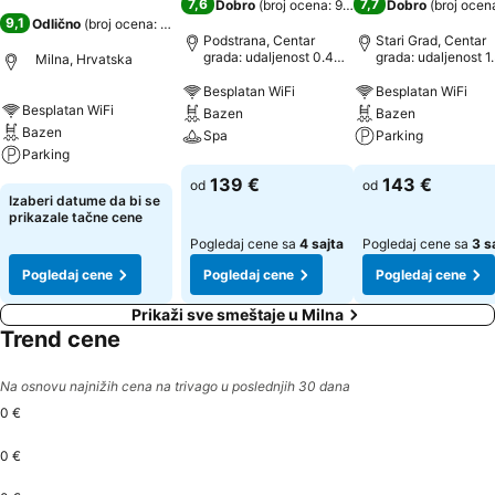
7,6
7,7
Dobro
(
broj ocena: 993
)
Dobro
(
broj ocen
9,1
Odlično
(
broj ocena: 1.034
)
Podstrana, Centar
Stari Grad, Centar
grada: udaljenost 0.4
grada: udaljenost 1
Milna, Hrvatska
km
Besplatan WiFi
Besplatan WiFi
Besplatan WiFi
Bazen
Bazen
Bazen
Spa
Parking
Parking
Pogledaj cene
Pogledaj cene
139 €
143 €
od
od
Pogledaj cene
Izaberi datume da bi se
prikazale tačne cene
Pogledaj cene sa
4 sajta
Pogledaj cene sa
3 s
Pogledaj cene
Pogledaj cene
Pogledaj cene
Prikaži sve smeštaje u Milna
Trend cene
Na osnovu najnižih cena na trivago u poslednjih 30 dana
0 €
0 €