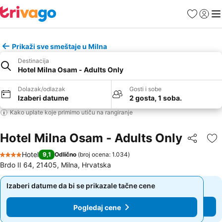
Favoriti
Prijavi
Men
Prikaži sve smeštaje u Milna
Destinacija
Hotel Milna Osam - Adults Only
Dolazak/odlazak
Gosti i sobe
Izaberi datume
2 gosta, 1 soba.
Kako uplate koje primimo utiču na rangiranje
Hotel Milna Osam - Adults Only
Deli
Do
Hotel
9,1
Odlično
(
broj ocena: 1.034
)
4 Zvezdice
Brdo II 64, 21405, Milna, Hrvatska
Izaberi datume da bi se prikazale tačne cene
Izaberi datume da bi se prikazale tačne cene
Pogledaj cene
Pogledaj cene