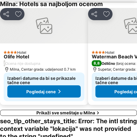
Milna: Hotels sa najboljom ocenom
Deli
Dodati u favorite
Deli
Dodati u favo
Hotel
Hotel
4 Zvezdice
4 Zvezdice
Olife Hotel
Waterman Beach V
/
8,8
Ocena nije dostupna
Odlično
(
broj ocena:
Milna, Centar grada: udaljenost 0.7 km
Supetar, Centar grada:
Izaberi datume da bi se prikazale
Izaberi datume da bi
tačne cene
tačne cene
Pogledaj cene
Pogledaj c
Prikaži sve smeštaje u Milna
seo_tlp_other_stays_title: Error: The intl string
context variable "lokacija" was not provided
to the string "undefined"