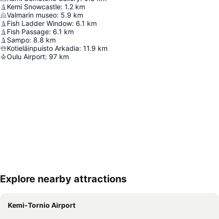
Kemi Snowcastle
:
1.2
km
Valmarin museo
:
5.9
km
Fish Ladder Window
:
6.1
km
Fish Passage
:
6.1
km
Sampo
:
8.8
km
Kotieläinpuisto Arkadia
:
11.9
km
Oulu Airport
:
97
km
Explore nearby attractions
Proširi mapu
Kemi-Tornio Airport