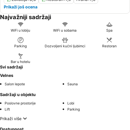
Prikaži još ocena
Najvažniji sadržaji
WiFi u lobiju
WiFi u sobama
Spa
Parking
Dozvoljeni kućni ljubimci
Restoran
Bar u hotelu
Svi sadržaji
Velnes
Salon lepote
Sauna
Sadržaji u objektu
Poslovne prostorije
Lobi
Lift
Parking
Prikaži više
Dostupnost