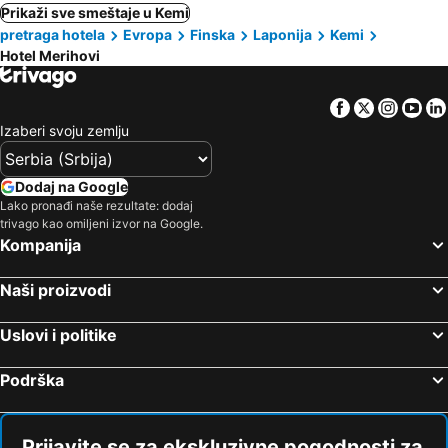
Prikaži sve smeštaje u Kemi
pretraga hotela
Evropa
Finska
Laponija
Kemi
Hotel Merihovi
Facebook
Twitter
Insta
Yo
Izaberi svoju zemlju
Dodaj na Google
Lako pronađi naše rezultate: dodaj
trivago kao omiljeni izvor na Google.
Kompanija
Naši proizvodi
Uslovi i politike
Podrška
Prijavite se za ekskluzivne pogodnosti za