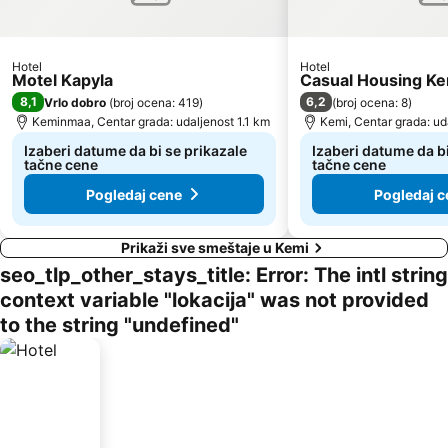
Hotel
Hotel
Motel Kapyla
Casual Housing Ke
8,1
6,2
Vrlo dobro
(
broj ocena: 419
)
(
broj ocena: 8
)
Keminmaa, Centar grada: udaljenost 1.1 km
Kemi, Centar grada: ud
Izaberi datume da bi se prikazale
Izaberi datume da bi
tačne cene
tačne cene
Pogledaj cene
Pogledaj c
Prikaži sve smeštaje u Kemi
seo_tlp_other_stays_title: Error: The intl string
context variable "lokacija" was not provided
to the string "undefined"