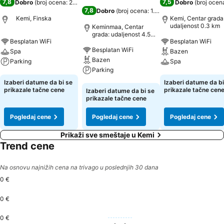
7,8
7,5
Dobro
(
broj ocena: 2.461
)
Dobro
(
broj ocen
7,8
Dobro
(
broj ocena: 1.746
)
Kemi, Finska
Kemi, Centar grada
udaljenost 0.3 km
Keminmaa, Centar
grada: udaljenost 4.5
Besplatan WiFi
Besplatan WiFi
km
Besplatan WiFi
Spa
Bazen
Bazen
Parking
Spa
Parking
Pogledaj cene
Pogledaj cene
Izaberi datume da bi se
Izaberi datume da bi
Pogledaj cene
prikazale tačne cene
prikazale tačne cen
Izaberi datume da bi se
prikazale tačne cene
Pogledaj cene
Pogledaj cene
Pogledaj cene
Prikaži sve smeštaje u Kemi
Trend cene
Na osnovu najnižih cena na trivago u poslednjih 30 dana
0 €
0 €
0 €