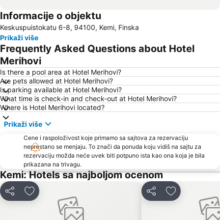
Informacije o objektu
Keskuspuistokatu 6-8, 94100, Kemi, Finska
Prikaži više
Frequently Asked Questions about Hotel
Merihovi
Is there a pool area at Hotel Merihovi?
Are pets allowed at Hotel Merihovi?
Is parking available at Hotel Merihovi?
What time is check-in and check-out at Hotel Merihovi?
Where is Hotel Merihovi located?
Prikaži više
Cene i raspoloživost koje primamo sa sajtova za rezervaciju
neprestano se menjaju. To znači da ponuda koju vidiš na sajtu za
rezervaciju možda neće uvek biti potpuno ista kao ona koja je bila
prikazana na trivagu.
Kemi: Hotels sa najboljom ocenom
Deli
Dodati u favorite
Deli
Dodati u favo