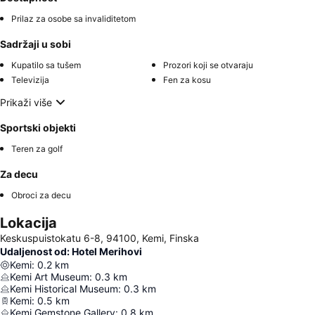
Prilaz za osobe sa invaliditetom
Sadržaji u sobi
Kupatilo sa tušem
Prozori koji se otvaraju
Televizija
Fen za kosu
Prikaži više
Sportski objekti
Teren za golf
Za decu
Obroci za decu
Lokacija
Keskuspuistokatu 6-8, 94100, Kemi, Finska
Udaljenost od: Hotel Merihovi
Kemi
:
0.2
km
Kemi Art Museum
:
0.3
km
Kemi Historical Museum
:
0.3
km
Kemi
:
0.5
km
Kemi Gemstone Gallery
:
0.8
km