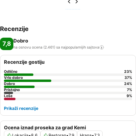
Recenzije
Dobro
7,8
na osnovu ocena (2.461) sa najpopularnijih
sajtova
Recenzije gostiju
Odlično
23
%
Vrlo dobro
37
%
Dobro
24
%
Pristojno
7
%
Loše
9
%
Prikaži recenzije
Ocena iznad proseka za grad Kemi
Lokacija
•
8,6
Restoran
•
7,9
Hrana
•
7,3