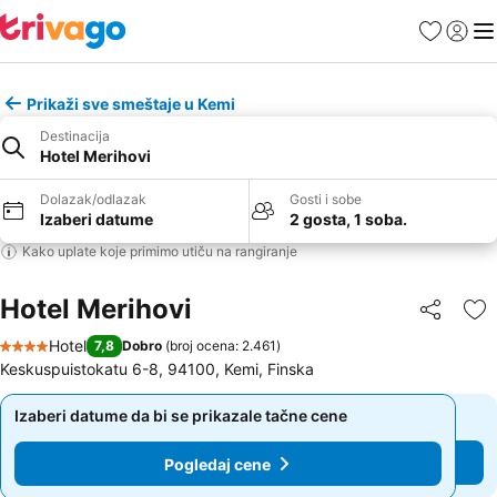
Favoriti
Prijavi
Men
Prikaži sve smeštaje u Kemi
Destinacija
Hotel Merihovi
Dolazak/odlazak
Gosti i sobe
Izaberi datume
2 gosta, 1 soba.
Kako uplate koje primimo utiču na rangiranje
Hotel Merihovi
Deli
Do
Hotel
7,8
Dobro
(
broj ocena: 2.461
)
4 Zvezdice
Keskuspuistokatu 6-8, 94100, Kemi, Finska
Izaberi datume da bi se prikazale tačne cene
Izaberi datume da bi se prikazale tačne cene
Pogledaj cene
Pogledaj cene