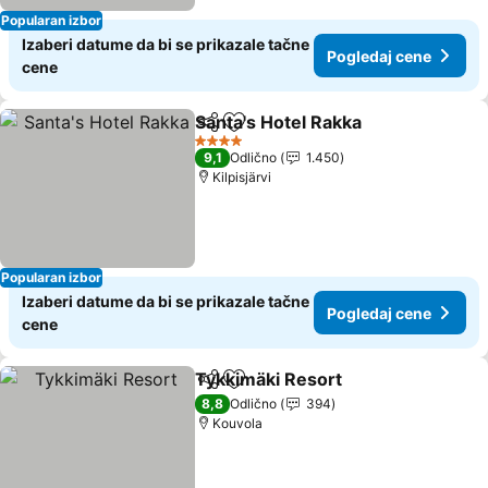
Popularan izbor
Izaberi datume da bi se prikazale tačne
Pogledaj cene
cene
Santa's Hotel Rakka
Deli
Dodati u favorite
Pogled
4 Zvezdice
9,1
Odlično
1.450
Kilpisjärvi
Popularan izbor
Izaberi datume da bi se prikazale tačne
Pogledaj cene
cene
Tykkimäki Resort
Deli
Dodati u favorite
Pogledaj
8,8
Odlično
394
Kouvola