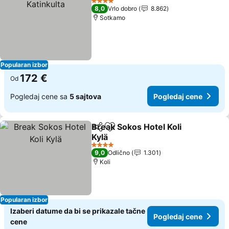
4 Zvezdice
8,0
Vrlo dobro
8.862
Sotkamo
Popularan izbor
172 €
Od
Pogledaj cene sa
5 sajtova
Pogledaj cene
Break Sokos Hotel Koli
Deli
Dodati u favorite
Kylä
Pogledaj cene
4 Zvezdice
9,0
Odlično
1.301
Koli
Popularan izbor
Izaberi datume da bi se prikazale tačne
Pogledaj cene
cene