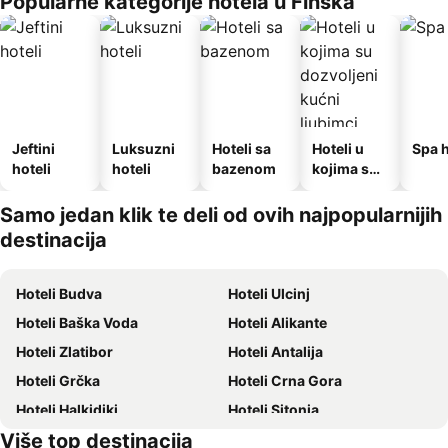
Popularne kategorije hotela u Finska
Jeftini
Luksuzni
Hoteli sa
Hoteli u
Spa h
hoteli
hoteli
bazenom
kojima su
dozvoljeni
kućni
Samo jedan klik te deli od ovih najpopularnijih
ljubimci
destinacija
Hoteli Budva
Hoteli Ulcinj
Hoteli Baška Voda
Hoteli Alikante
Hoteli Zlatibor
Hoteli Antalija
Hoteli Grčka
Hoteli Crna Gora
Hoteli Halkidiki
Hoteli Sitonia
Više top destinacija
Hoteli Krit
Hoteli Majorka