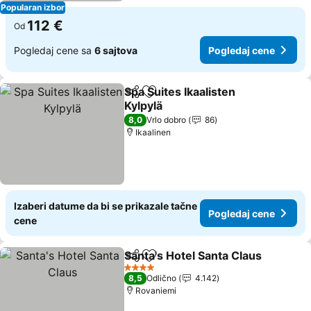
Popularan izbor
112 €
Od
Pogledaj cene sa
6 sajtova
Pogledaj cene
Spa Suites Ikaalisten
Deli
Dodati u favorite
Kylpylä
Pogledaj cene
8,0
Vrlo dobro
86
Ikaalinen
Izaberi datume da bi se prikazale tačne
Pogledaj cene
cene
Santa's Hotel Santa Claus
Deli
Dodati u favorite
4 Zvezdice
8,5
Odlično
4.142
Rovaniemi