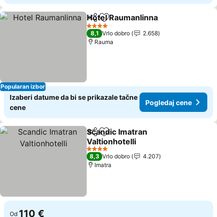
Hotel Raumanlinna
Deli
Dodati u favorite
Pogleda
4 Zvezdice
8,1
Vrlo dobro
2.658
Rauma
Popularan izbor
Izaberi datume da bi se prikazale tačne
Pogledaj cene
cene
Scandic Imatran
Deli
Dodati u favorite
Valtionhotelli
Pogledaj cene
4 Zvezdice
8,3
Vrlo dobro
4.207
Imatra
110 €
Od