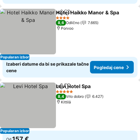
Hotel Haikko Manor & Spa
Deli
Dodati u favorite
4 Zvezdice
8,6
Odlično
7.665
Porvoo
Popularan izbor
Izaberi datume da bi se prikazale tačne
Pogledaj cene
cene
Levi Hotel Spa
Deli
Dodati u favorite
Pogledaj ce
5 Zvezdice
8,4
Vrlo dobro
6.427
Kittilä
Popularan izbor
157 €
Od