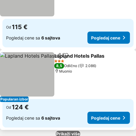
115 €
Od
Pogledaj cene sa
6 sajtova
Pogledaj cene
Lapland Hotels Pallas
Deli
Dodati u favorite
Pogl
3 Zvezdice
8,5
Odlično
2.086
Muonio
Popularan izbor
124 €
Od
Pogledaj cene sa
6 sajtova
Pogledaj cene
Prikaži više