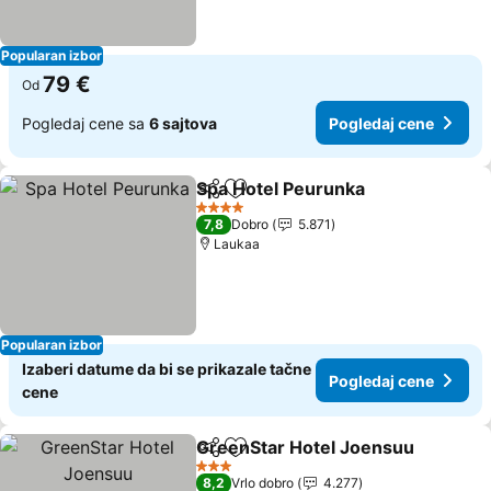
Popularan izbor
79 €
Od
Pogledaj cene sa
6 sajtova
Pogledaj cene
Spa Hotel Peurunka
Deli
Dodati u favorite
Pogled
4 Zvezdice
7,8
Dobro
5.871
Laukaa
Popularan izbor
Izaberi datume da bi se prikazale tačne
Pogledaj cene
cene
GreenStar Hotel Joensuu
Deli
Dodati u favorite
3 Zvezdice
8,2
Vrlo dobro
4.277