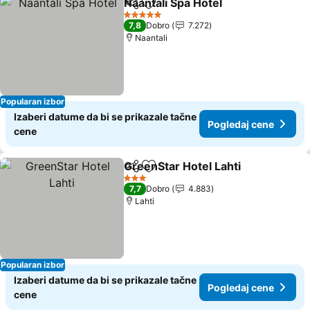
Naantali Spa Hotel
Deli
Dodati u favorite
Pogleda
5 Zvezdice
7,8
Dobro
7.272
Naantali
Popularan izbor
Izaberi datume da bi se prikazale tačne
Pogledaj cene
cene
GreenStar Hotel Lahti
Deli
Dodati u favorite
Pogl
3 Zvezdice
7,7
Dobro
4.883
Lahti
Popularan izbor
Izaberi datume da bi se prikazale tačne
Pogledaj cene
cene