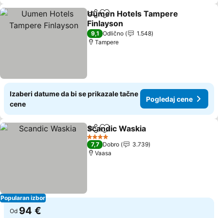
Uumen Hotels Tampere
Deli
Dodati u favorite
Finlayson
Pogledaj cene
9,1
Odlično
1.548
Tampere
Izaberi datume da bi se prikazale tačne
Pogledaj cene
cene
Scandic Waskia
Deli
Dodati u favorite
Pogledaj c
4 Zvezdice
7,7
Dobro
3.739
Vaasa
Popularan izbor
94 €
Od