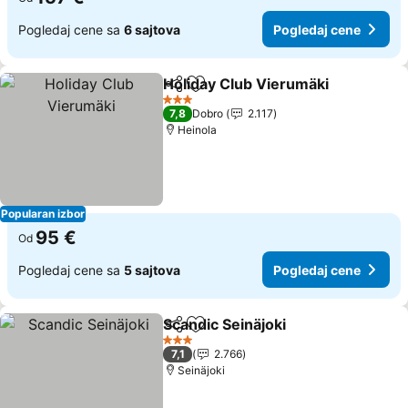
Pogledaj cene sa
6 sajtova
Pogledaj cene
Holiday Club Vierumäki
Deli
Dodati u favorite
Po
3 Zvezdice
7,8
Dobro
2.117
Heinola
Popularan izbor
95 €
Od
Pogledaj cene sa
5 sajtova
Pogledaj cene
Scandic Seinäjoki
Deli
Dodati u favorite
Pogledaj
3 Zvezdice
7,1
2.766
Seinäjoki