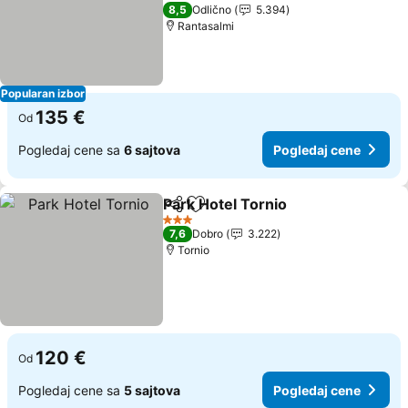
Pogledaj cene
4 Zvezdice
8,5
Odlično
5.394
Rantasalmi
Popularan izbor
135 €
Od
Pogledaj cene sa
6 sajtova
Pogledaj cene
Park Hotel Tornio
Deli
Dodati u favorite
Pogledaj
3 Zvezdice
7,6
Dobro
3.222
Tornio
120 €
Od
Pogledaj cene sa
5 sajtova
Pogledaj cene