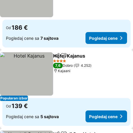
186 €
Od
Pogledaj cene sa
7 sajtova
Pogledaj cene
Hotel Kajanus
Deli
Dodati u favorite
Pogledaj ce
4 Zvezdice
7,6
Dobro
4.252
Kajaani
Popularan izbor
139 €
Od
Pogledaj cene sa
5 sajtova
Pogledaj cene