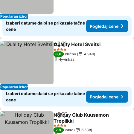
Popularan izbor
Izaberi datume da bi se prikazale tačne
Pogledaj cene
cene
Quality Hotel Sveitsi
Deli
Dodati u favorite
Pogle
4 Zvezdice
8,6
Odlično
4.949
Hyvinkää
Popularan izbor
Izaberi datume da bi se prikazale tačne
Pogledaj cene
cene
Holiday Club Kuusamon
Deli
Dodati u favorite
Tropiikki
Pogledaj cene
4 Zvezdice
7,8
Dobro
6.538