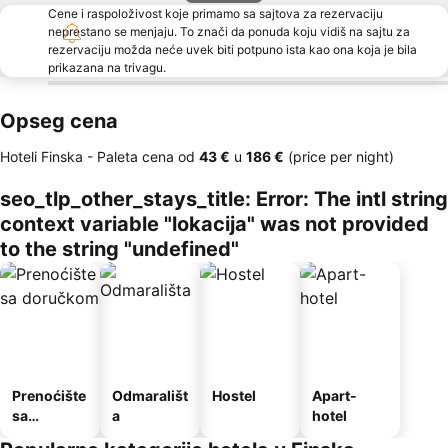
Cene i raspoloživost koje primamo sa sajtova za rezervaciju
neprestano se menjaju. To znači da ponuda koju vidiš na sajtu za
rezervaciju možda neće uvek biti potpuno ista kao ona koja je bila
prikazana na trivagu.
Opseg cena
Hoteli Finska -
Paleta cena
od
‎43 €
u
‎186 €
(price per night)
seo_tlp_other_stays_title: Error: The intl string
context variable "lokacija" was not provided
to the string "undefined"
Prenoćište
Odmarališt
Hostel
Apart-
sa
a
hotel
doručkom