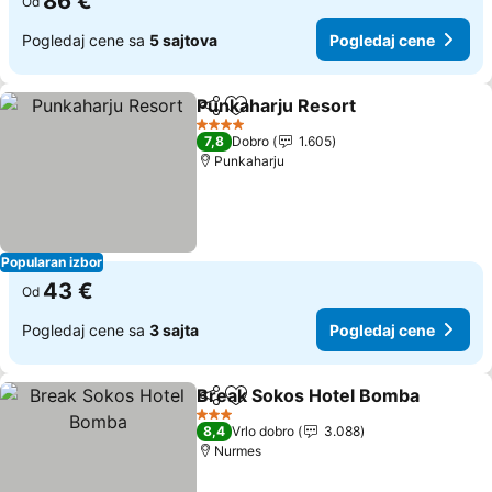
86 €
Od
Pogledaj cene sa
5 sajtova
Pogledaj cene
Punkaharju Resort
Deli
Dodati u favorite
Pogleda
4 Zvezdice
7,8
Dobro
1.605
Punkaharju
Popularan izbor
43 €
Od
Pogledaj cene sa
3 sajta
Pogledaj cene
Break Sokos Hotel Bomba
Deli
Dodati u favorite
3 Zvezdice
8,4
Vrlo dobro
3.088
Nurmes