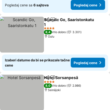
Pogledaj cene sa
6 sajtova
Pogledaj cene
Scandic Go, Saaristonkatu
Deli
Dodati u favorite
1
Pogledaj cene
4 Zvezdice
8,4
Vrlo dobro
3.301
Oulu
Izaberi datume da bi se prikazale tačne
Pogledaj cene
cene
Hotel Sorsanpesä
Deli
Dodati u favorite
Pogledaj
4 Zvezdice
8,0
Vrlo dobro
2.986
Seinäjoki