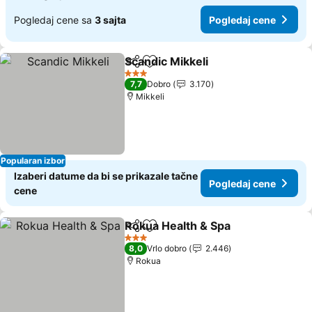
Pogledaj cene sa
3 sajta
Pogledaj cene
Scandic Mikkeli
Deli
Dodati u favorite
Pogledaj c
3 Zvezdice
7,7
Dobro
3.170
Mikkeli
Popularan izbor
Izaberi datume da bi se prikazale tačne
Pogledaj cene
cene
Rokua Health & Spa
Deli
Dodati u favorite
Pogled
3 Zvezdice
8,0
Vrlo dobro
2.446
Rokua