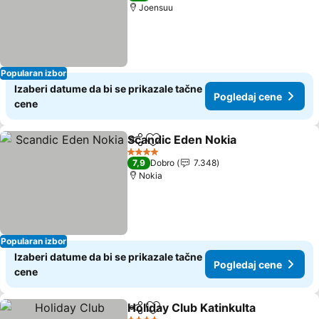
Joensuu
Popularan izbor
Izaberi datume da bi se prikazale tačne
Pogledaj cene
cene
Scandic Eden Nokia
Deli
Dodati u favorite
Pogled
4 Zvezdice
7,9
Dobro
7.348
Nokia
Popularan izbor
Izaberi datume da bi se prikazale tačne
Pogledaj cene
cene
Holiday Club Katinkulta
Deli
Dodati u favorite
Pog