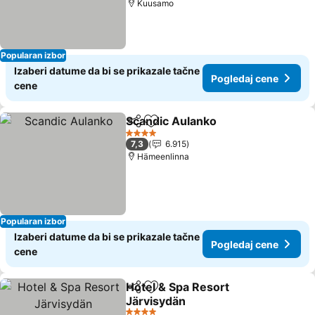
Kuusamo
Popularan izbor
Izaberi datume da bi se prikazale tačne
Pogledaj cene
cene
Scandic Aulanko
Deli
Dodati u favorite
Pogledaj 
4 Zvezdice
7,3
6.915
Hämeenlinna
Popularan izbor
Izaberi datume da bi se prikazale tačne
Pogledaj cene
cene
Hotel & Spa Resort
Deli
Dodati u favorite
Järvisydän