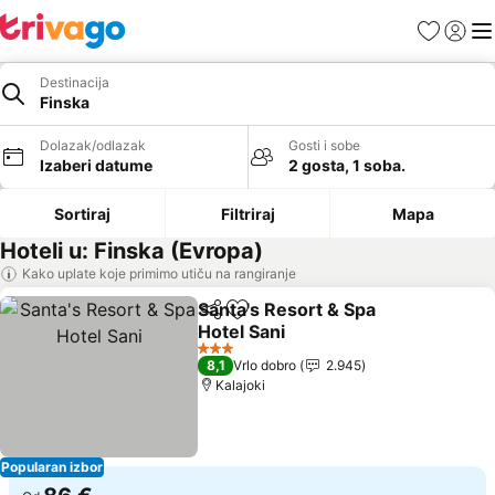
Favoriti
Prijavi
Men
Destinacija
Finska
Dolazak/odlazak
Gosti i sobe
Izaberi datume
2 gosta, 1 soba.
Sortiraj
Filtriraj
Mapa
Hoteli u: Finska (Evropa)
Kako uplate koje primimo utiču na rangiranje
Santa's Resort & Spa
Deli
Dodati u favorite
Hotel Sani
Pogledaj cene
3 Zvezdice
8,1
Vrlo dobro
2.945
Kalajoki
Popularan izbor