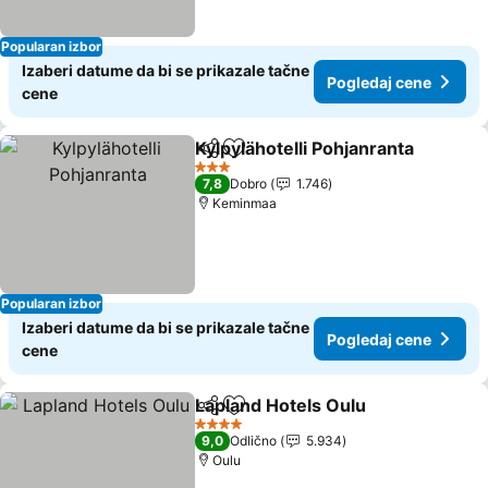
Popularan izbor
Izaberi datume da bi se prikazale tačne
Pogledaj cene
cene
Kylpylähotelli Pohjanranta
Deli
Dodati u favorite
3 Zvezdice
7,8
Dobro
1.746
Keminmaa
Popularan izbor
Izaberi datume da bi se prikazale tačne
Pogledaj cene
cene
Lapland Hotels Oulu
Deli
Dodati u favorite
Pogle
4 Zvezdice
9,0
Odlično
5.934
Oulu