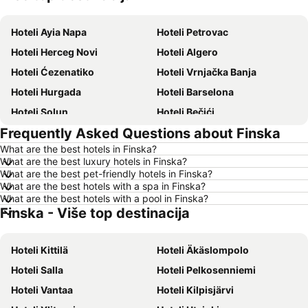
Hoteli Ayia Napa
Hoteli Petrovac
Hoteli Herceg Novi
Hoteli Algero
Hoteli Ćezenatiko
Hoteli Vrnjačka Banja
Hoteli Hurgada
Hoteli Barselona
Hoteli Solun
Hoteli Bečići
Frequently Asked Questions about Finska
Hoteli Hanija
Hoteli Tivat
What are the best hotels in Finska?
Hoteli Nica
Hoteli Sutomore
What are the best luxury hotels in Finska?
Hoteli Rim
Hoteli Nei Pori
What are the best pet-friendly hotels in Finska?
What are the best hotels with a spa in Finska?
Hoteli Pefkohori
Hoteli Rimini
What are the best hotels with a pool in Finska?
Finska - Više top destinacija
Hoteli Milano
Hoteli Krf
Hoteli Hrvatsko primorje
Hoteli Kipar
Hoteli Kittilä
Hoteli Äkäslompolo
Hoteli Sardinija
Hoteli Ostrvo Tasos
Hoteli Salla
Hoteli Pelkosenniemi
Hoteli Santorini
Hoteli Italija
Hoteli Vantaa
Hoteli Kilpisjärvi
Hoteli Srbija
Hoteli Malta