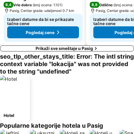
8,4
8,8
Vrlo dobro
(
broj ocena: 1.101
)
Odlično
(
broj ocena:
Pasig, Centar grada: udaljenost 0.7 km
Pasig, Centar grada: u
Izaberi datume da bi se prikazale
Izaberi datume da bi
tačne cene
tačne cene
Pogledaj cene
Pogledaj
Prikaži sve smeštaje u Pasig
seo_tlp_other_stays_title: Error: The intl string
context variable "lokacija" was not provided
to the string "undefined"
Hotel
Popularne kategorije hotela u Pasig