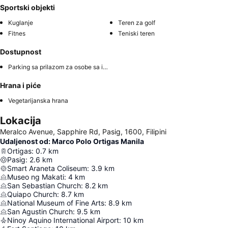
Sportski objekti
Kuglanje
Teren za golf
Fitnes
Teniski teren
Dostupnost
Parking sa prilazom za osobe sa invaliditetom
Hrana i piće
Vegetarijanska hrana
Lokacija
Meralco Avenue, Sapphire Rd, Pasig, 1600, Filipini
Udaljenost od: Marco Polo Ortigas Manila
Ortigas
:
0.7
km
Pasig
:
2.6
km
Smart Araneta Coliseum
:
3.9
km
Museo ng Makati
:
4
km
San Sebastian Church
:
8.2
km
Quiapo Church
:
8.7
km
National Museum of Fine Arts
:
8.9
km
San Agustin Church
:
9.5
km
Ninoy Aquino International Airport
:
10
km