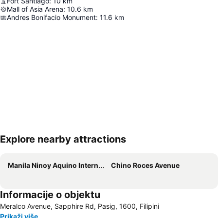
Fort Santiago
:
10
km
Mall of Asia Arena
:
10.6
km
Andres Bonifacio Monument
:
11.6
km
Explore nearby attractions
Proširi mapu
Manila Ninoy Aquino International Airport
Chino Roces Avenue
Informacije o objektu
Meralco Avenue, Sapphire Rd, Pasig, 1600, Filipini
Prikaži više