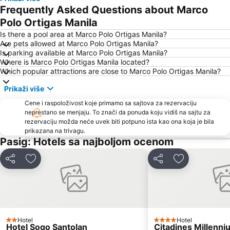
Frequently Asked Questions about Marco
Polo Ortigas Manila
Is there a pool area at Marco Polo Ortigas Manila?
Are pets allowed at Marco Polo Ortigas Manila?
Is parking available at Marco Polo Ortigas Manila?
Where is Marco Polo Ortigas Manila located?
Which popular attractions are close to Marco Polo Ortigas Manila?
Prikaži više
Cene i raspoloživost koje primamo sa sajtova za rezervaciju
neprestano se menjaju. To znači da ponuda koju vidiš na sajtu za
rezervaciju možda neće uvek biti potpuno ista kao ona koja je bila
prikazana na trivagu.
Pasig: Hotels sa najboljom ocenom
Deli
Dodati u favorite
Deli
Dodati u favo
Hotel
Hotel
2 Zvezdice
4 Zvezdice
Hotel Sogo Santolan
Citadines Millenni