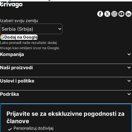
Facebook
Twitter
Insta
Yo
Izaberi svoju zemlju
Dodaj na Google
Lako pronađi naše rezultate: dodaj
trivago kao omiljeni izvor na Google.
Kompanija
Naši proizvodi
Uslovi i politike
Podrška
Prijavite se za ekskluzivne pogodnosti za
članove
Personalizuj doživljaj