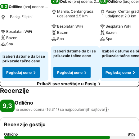
7,9
8,6
Dobro
(
broj ocena: 2.740
)
Odlično
(
broj oce
9,3
Odlično
(
broj ocena: 16.311
)
Manila, Centar grada:
Pasay, Centar grad
udaljenost 2.5 km
udaljenost 2.0 km
Pasig, Filipini
Besplatan WiFi
Besplatan WiFi
Besplatan WiFi
Bazen
Bazen
Bazen
Spa
Spa
Spa
Izaberi datume da bi se
Izaberi datume da bi
prikazale tačne cene
prikazale tačne cen
Izaberi datume da bi se
prikazale tačne cene
Pogledaj cene
Pogledaj cene
Pogledaj cene
Prikaži sve smeštaje u Pasig
Recenzije
Odlično
9,3
na osnovu ocena (16.311) sa najpopularnijih
sajtova
Recenzije gostiju
Odlično
81
%