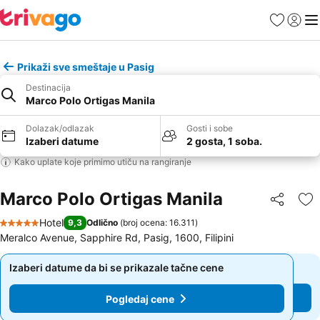
Favoriti
Prijavi
Men
Prikaži sve smeštaje u Pasig
Destinacija
Marco Polo Ortigas Manila
Dolazak/odlazak
Gosti i sobe
Izaberi datume
2 gosta, 1 soba.
Kako uplate koje primimo utiču na rangiranje
Marco Polo Ortigas Manila
Deli
Do
Hotel
9,3
Odlično
(
broj ocena: 16.311
)
5 Zvezdice
Meralco Avenue, Sapphire Rd, Pasig, 1600, Filipini
Izaberi datume da bi se prikazale tačne cene
Izaberi datume da bi se prikazale tačne cene
Pogledaj cene
Pogledaj cene