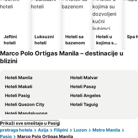
Jeftini
Luksuzni
Hoteli sa
Hoteli u
Spa h
hoteli
hoteli
bazenom
kojima su
dozvoljeni
Marco Polo Ortigas Manila – destinacije u
kućni
blizini
ljubimci
Hoteli Manila
Hoteli Malvar
Hoteli Makati
Hoteli Pasay
Hoteli Pasig
Hoteli Angeles
Hoteli Quezon City
Hoteli Taguig
Hoteli Mandaluyong
Prikaži sve smeštaje u Pasig
pretraga hotela
Azija
Filipini
Luzon
Metro Manila
Pasig
Marco Polo Ortigas Manila