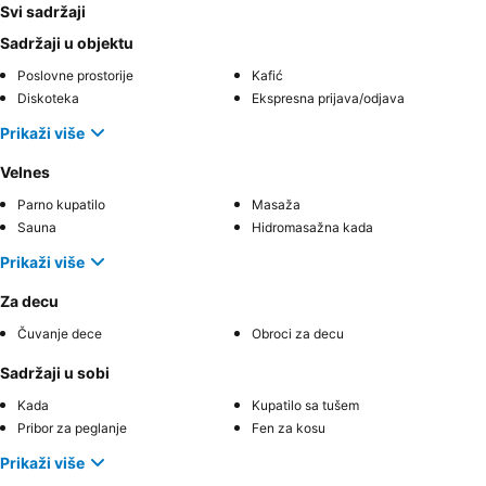
Svi sadržaji
Sadržaji u objektu
Poslovne prostorije
Kafić
Diskoteka
Ekspresna prijava/odjava
Prikaži više
Velnes
Parno kupatilo
Masaža
Sauna
Hidromasažna kada
Prikaži više
Za decu
Čuvanje dece
Obroci za decu
Sadržaji u sobi
Kada
Kupatilo sa tušem
Pribor za peglanje
Fen za kosu
Prikaži više