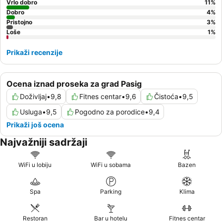
Vrlo dobro
11
%
Dobro
4
%
Pristojno
3
%
Loše
1
%
Prikaži recenzije
Ocena iznad proseka za grad Pasig
Doživljaj
•
9,8
Fitnes centar
•
9,6
Čistoća
•
9,5
Usluga
•
9,5
Pogodno za porodice
•
9,4
Prikaži još ocena
Najvažniji sadržaji
WiFi u lobiju
WiFi u sobama
Bazen
Spa
Parking
Klima
Restoran
Bar u hotelu
Fitnes centar