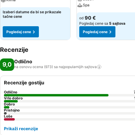
Spa
Izaberi datume da bi se prikazale
tačne cene
90 €
od
Pogledaj cene sa
5 sajtova
Pogledaj cene
Pogledaj cene
Recenzije
Odlično
9,0
na osnovu ocena (973) sa najpopularnijih
sajtova
Recenzije gostiju
Odlično
Vrlo dobro
Dobro
Pristojno
Loše
Prikaži recenzije