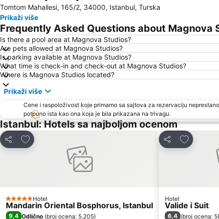
Tomtom Mahallesi, 165/2, 34000, Istanbul, Turska
Prikaži više
Frequently Asked Questions about Magnova 
Is there a pool area at Magnova Studios?
Are pets allowed at Magnova Studios?
Is parking available at Magnova Studios?
What time is check-in and check-out at Magnova Studios?
Where is Magnova Studios located?
Prikaži više
Cene i raspoloživost koje primamo sa sajtova za rezervaciju neprestano
potpuno ista kao ona koja je bila prikazana na trivagu.
Istanbul: Hotels sa najboljom ocenom
Dodati u favorite
Dodati u f
Deli
Deli
Hotel
Hotel
5 Zvezdice
Mandarin Oriental Bosphorus, Istanbul
Valide i Suit
9,4
6,4
Odlično
(
broj ocena: 5.205
)
(
broj ocena: 5