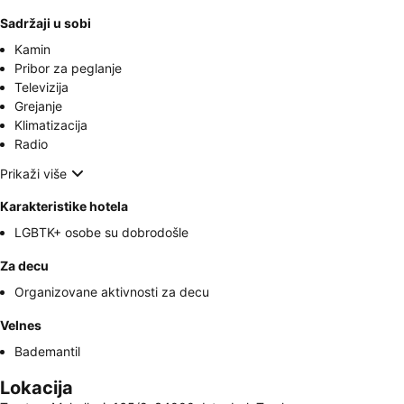
Sadržaji u sobi
Kamin
Pribor za peglanje
Televizija
Grejanje
Klimatizacija
Radio
Prikaži više
Karakteristike hotela
LGBTK+ osobe su dobrodošle
Za decu
Organizovane aktivnosti za decu
Velnes
Bademantil
Lokacija