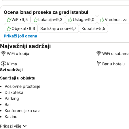
Ocena iznad proseka za grad Istanbul
WiFi
•
9,5
Lokacija
•
9,3
Usluga
•
9,0
Vrednost za
Objekat
•
8,6
Sadržaji u sobi
•
6,7
Kupatilo
•
5,5
Prikaži još ocena
Najvažniji sadržaji
WiFi u lobiju
WiFi u sobam
Klima
Bar u hotelu
Svi sadržaji
Sadržaji u objektu
Poslovne prostorije
Diskoteka
Parking
Bar
Konferencijska sala
Kazino
Prikaži više