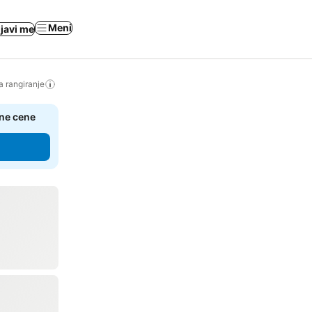
Meni
ijavi me
a rangiranje
čne cene