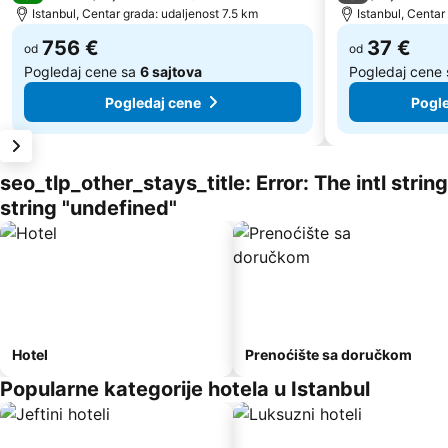
Istanbul, Centar grada: udaljenost 7.5 km
Istanbul, Centar
756 €
37 €
od
od
Pogledaj cene sa
6 sajtova
Pogledaj cene
Pogledaj cene
Pogle
seo_tlp_other_stays_title: Error: The intl stri
string "undefined"
Hotel
Prenoćište sa doručkom
Popularne kategorije hotela u Istanbul