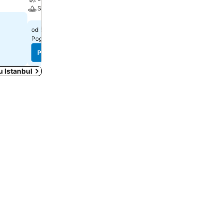
Spa
20 €
od
539 €
od
Pogledaj cene sa
6 sajtova
Pogledaj cene sa
5 sajtova
Pogledaj cene
Pogledaj cene
u Istanbul