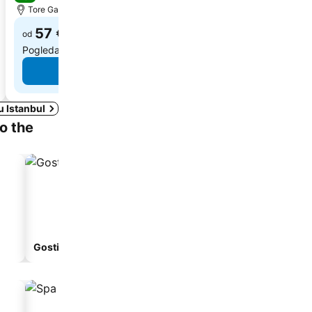
Tore Galata: udaljenost 5.3 km
57 €
od
Pogledaj cene sa
7 sajtova
Pogledaj cene
u Istanbul
to the
Gostionica
Apart-hotel