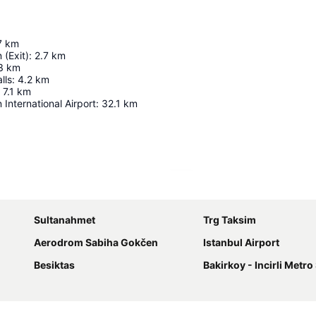
7
km
 (Exit)
:
2.7
km
3
km
lls
:
4.2
km
7.1
km
International Airport
:
32.1
km
Proširi mapu
Sultanahmet
Trg Taksim
Aerodrom Sabiha Gokčen
Istanbul Airport
Besiktas
Bakirkoy - Incirli Metro