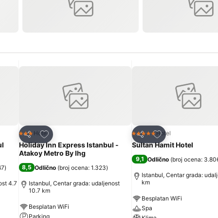
Dodati u favorite
Dodati u favorite
Hotel
Hotel
3 Zvezdice
5 Zvezdice
Deli
Deli
ul
Holiday Inn Express Istanbul -
Sultan Hamit Hotel
Atakoy Metro By Ihg
9,1
Odlično
(
broj ocena: 3.80
8,5
67
)
Odlično
(
broj ocena: 1.323
)
Istanbul, Centar grada: udal
km
ost 4.7
Istanbul, Centar grada: udaljenost
10.7 km
Besplatan WiFi
Besplatan WiFi
Spa
Parking
Klima