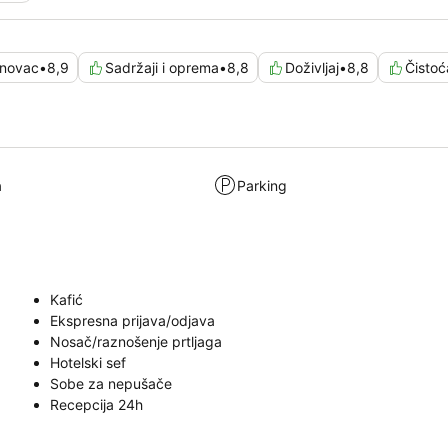
 novac
•
8,9
Sadržaji i oprema
•
8,8
Doživljaj
•
8,8
Čistoć
a
Parking
Kafić
Ekspresna prijava/odjava
Nosač/raznošenje prtljaga
Hotelski sef
Sobe za nepušače
Recepcija 24h