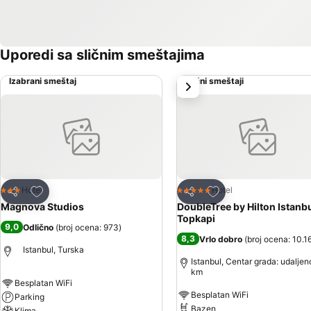
Uporedi sa sličnim smeštajima
Izabrani smeštaj
Slični smeštaji
sledeće
Dodati u favorite
Dodati u favorite
Hotel
Hotel
3 Zvezdice
5 Zvezdice
Deli
Deli
Magnova Studios
DoubleTree by Hilton Istanb
Topkapi
9,0
Odlično
(
broj ocena: 973
)
8,3
Vrlo dobro
(
broj ocena: 10.1
Istanbul, Turska
Istanbul, Centar grada: udaljen
km
Besplatan WiFi
Besplatan WiFi
Parking
Bazen
Klima