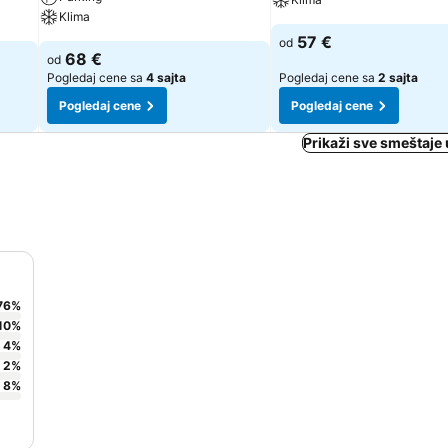
Klima
57 €
od
68 €
od
Pogledaj cene sa
4 sajta
Pogledaj cene sa
2 sajta
Pogledaj cene
Pogledaj cene
Prikaži sve smeštaje 
76
%
10
%
4
%
2
%
8
%