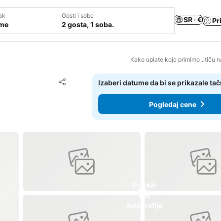
ak
Gosti i sobe
SR · €
Pr
ume
2 gosta, 1 soba.
Kako uplate koje primimo utiču n
Dodati u favorite
Izaberi datume da bi se prikazale ta
Deli
Pogledaj cene