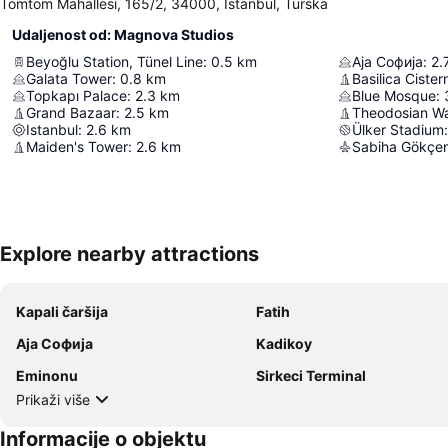
Tomtom Mahallesi, 165/2, 34000, Istanbul, Turska
Udaljenost od: Magnova Studios
Beyoğlu Station, Tünel Line
:
0.5
km
Аја Софија
:
2.
Galata Tower
:
0.8
km
Basilica Cistern
Topkapı Palace
:
2.3
km
Blue Mosque
:
Grand Bazaar
:
2.5
km
Theodosian Wa
Istanbul
:
2.6
km
Ülker Stadium
:
Maiden's Tower
:
2.6
km
Sabiha Gökçen 
Explore nearby attractions
Kapali čaršija
Fatih
Аја Софија
Kadikoy
Eminonu
Sirkeci Terminal
Prikaži više
Informacije o objektu