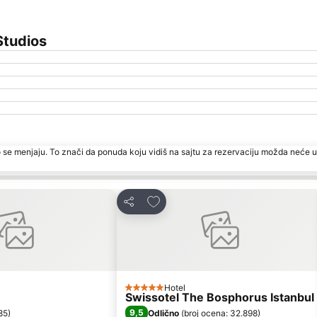
Studios
 se menjaju. To znači da ponuda koju vidiš na sajtu za rezervaciju možda neće u
avorite
Dodati u favorite
Deli
Hotel
5 Zvezdice
Swissotel The Bosphorus Istanbul
9,5
85
)
Odlično
(
broj ocena: 32.898
)