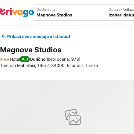
Destinacija
Dolazak/odlaz
Izaberi dat
Prikaži sve smeštaje u Istanbul
Magnova Studios
Hotel
Odlično
(
broj ocena: 973
)
9,0
3 Zvezdice
Tomtom Mahallesi, 165/2, 34000, Istanbul, Turska