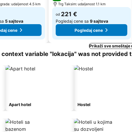
 grada: udaljenost 4.5 km
Trg Taksim: udaljenost 1.1 km
221 €
od
 sa
5 sajtova
Pogledaj cene sa
9 sajtova
daj cene
Pogledaj cene
Prikaži sve smeštaje 
ng context variable "lokacija" was not provided 
Apart hotel
Hostel