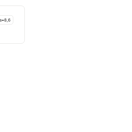
a
•
8,6