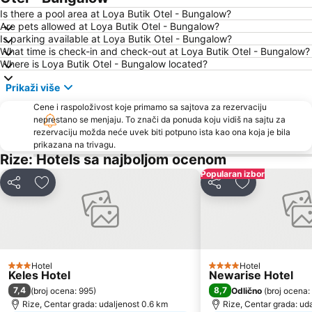
Is there a pool area at Loya Butik Otel - Bungalow?
Are pets allowed at Loya Butik Otel - Bungalow?
Is parking available at Loya Butik Otel - Bungalow?
What time is check-in and check-out at Loya Butik Otel - Bungalow?
Where is Loya Butik Otel - Bungalow located?
Prikaži više
Cene i raspoloživost koje primamo sa sajtova za rezervaciju
neprestano se menjaju. To znači da ponuda koju vidiš na sajtu za
rezervaciju možda neće uvek biti potpuno ista kao ona koja je bila
prikazana na trivagu.
Rize: Hotels sa najboljom ocenom
Popularan izbor
Deli
Dodati u favorite
Deli
Dodati u favo
Hotel
Hotel
3 Zvezdice
4 Zvezdice
Keles Hotel
Newarise Hotel
7,4
8,7
(
broj ocena: 995
)
Odlično
(
broj ocena:
Rize, Centar grada: udaljenost 0.6 km
Rize, Centar grada: ud