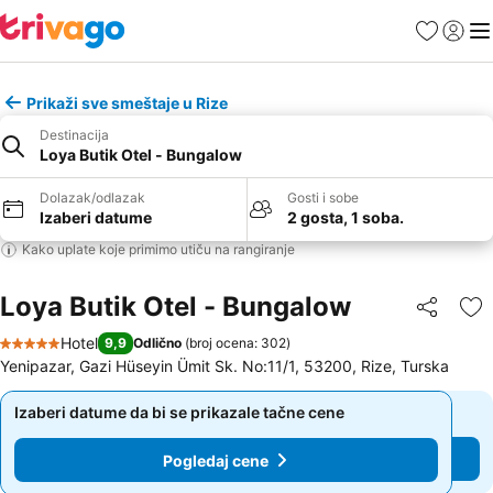
Favoriti
Prijavi
Men
Prikaži sve smeštaje u Rize
Destinacija
Loya Butik Otel - Bungalow
Dolazak/odlazak
Gosti i sobe
Izaberi datume
2 gosta, 1 soba.
Kako uplate koje primimo utiču na rangiranje
Loya Butik Otel - Bungalow
Deli
Do
Hotel
9,9
Odlično
(
broj ocena: 302
)
5 Zvezdice
Yenipazar, Gazi Hüseyin Ümit Sk. No:11/1, 53200, Rize, Turska
Izaberi datume da bi se prikazale tačne cene
Izaberi datume da bi se prikazale tačne cene
Pogledaj cene
Pogledaj cene