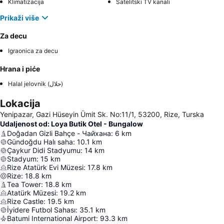
Klimatizacija
Satelitski TV kanali
Prikaži više
Za decu
Igraonica za decu
Hrana i piće
Halal jelovnik (حلال)
Lokacija
Yenipazar, Gazi Hüseyin Ümit Sk. No:11/1, 53200, Rize, Turska
Udaljenost od: Loya Butik Otel - Bungalow
Doğadan Gizli Bahçe - Чайхана
:
6
km
Gündoğdu Halı saha
:
10.1
km
Çaykur Didi Stadyumu
:
14
km
Stadyum
:
15
km
Rize Atatürk Evi Müzesi
:
17.8
km
Rize
:
18.8
km
Tea Tower
:
18.8
km
Atatürk Müzesi
:
19.2
km
Rize Castle
:
19.5
km
İyidere Futbol Sahası
:
35.1
km
Batumi International Airport
:
93.3
km