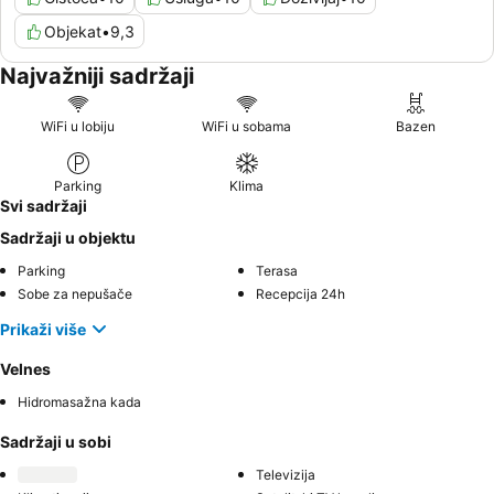
Objekat
•
9,3
Najvažniji sadržaji
WiFi u lobiju
WiFi u sobama
Bazen
Parking
Klima
Svi sadržaji
Sadržaji u objektu
Parking
Terasa
Sobe za nepušače
Recepcija 24h
Prikaži više
Velnes
Hidromasažna kada
Sadržaji u sobi
Televizija