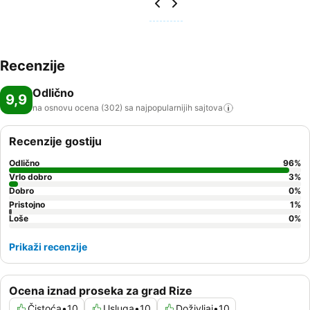
Recenzije
Odlično
9,9
na osnovu ocena (302) sa najpopularnijih
sajtova
Recenzije gostiju
Odlično
96
%
Vrlo dobro
3
%
Dobro
0
%
Pristojno
1
%
Loše
0
%
Prikaži recenzije
Ocena iznad proseka za grad Rize
Čistoća
•
10
Usluga
•
10
Doživljaj
•
10