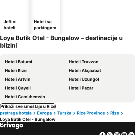
Jeftini
Hoteli sa
hoteli
parkingom
Loya Butik Otel - Bungalow – destinacije u
blizini
Hoteli Batumi
Hoteli Travzon
Hoteli Rize
Hoteli Akçaabat
Hoteli Artvin
Hoteli Uzungöl
Hoteli Çayeli
Hoteli Pazar
Hoteli Çamlıhemsin
Prikaži sve smeštaje u Rize
pretraga hotela
Evropa
Turska
Rize Province
Rize
Loya Butik Otel - Bungalow
Facebook
Twitter
Insta
Yo