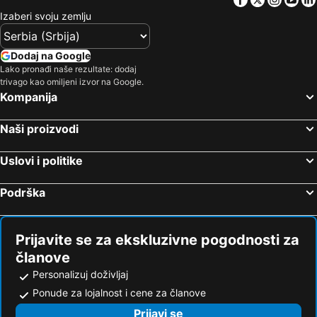
Izaberi svoju zemlju
Dodaj na Google
Lako pronađi naše rezultate: dodaj
trivago kao omiljeni izvor na Google.
Kompanija
Naši proizvodi
Uslovi i politike
Podrška
Prijavite se za ekskluzivne pogodnosti za
članove
Personalizuj doživljaj
Ponude za lojalnost i cene za članove
Prijavi se