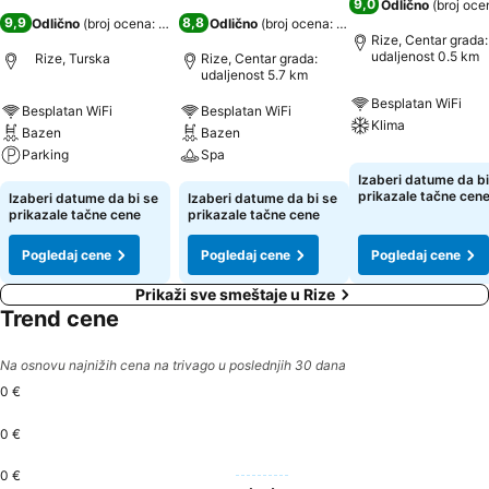
9,0
Odlično
(
broj oce
9,9
8,8
Odlično
(
broj ocena: 302
)
Odlično
(
broj ocena: 3.224
)
Rize, Centar grada:
udaljenost 0.5 km
Rize, Turska
Rize, Centar grada:
udaljenost 5.7 km
Besplatan WiFi
Besplatan WiFi
Besplatan WiFi
Klima
Bazen
Bazen
Parking
Spa
Izaberi datume da bi
prikazale tačne cen
Izaberi datume da bi se
Izaberi datume da bi se
prikazale tačne cene
prikazale tačne cene
Pogledaj cene
Pogledaj cene
Pogledaj cene
Prikaži sve smeštaje u Rize
Trend cene
Na osnovu najnižih cena na trivago u poslednjih 30 dana
0 €
0 €
0 €