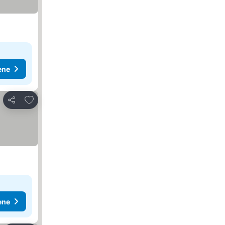
ene
Dodati u favorite
Deli
ene