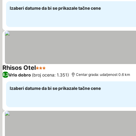
Izaberi datume da bi se prikazale tačne cene
Rhisos Otel
3 Zvezdice
Pogledaj cene
Vrlo dobro
(broj ocena: 1.351)
8,2
Centar grada: udaljenost 0.6 km
Izaberi datume da bi se prikazale tačne cene