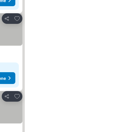
ene
Dodati u favorite
Deli
ene
Dodati u favorite
Deli