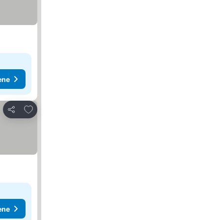
ene
Dodati u favorite
Deli
ene