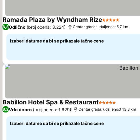
Ramada Plaza by Wyndham Rize
5 Zvezdice
Pogleda
Odlično
(broj ocena: 3.224)
8,8
Centar grada: udaljenost 5.7 km
Izaberi datume da bi se prikazale tačne cene
Babillon Hotel Spa & Restaurant
5 Zvezdice
Pogledaj
Vrlo dobro
(broj ocena: 1.629)
8,2
Centar grada: udaljenost 13.8 km
Izaberi datume da bi se prikazale tačne cene