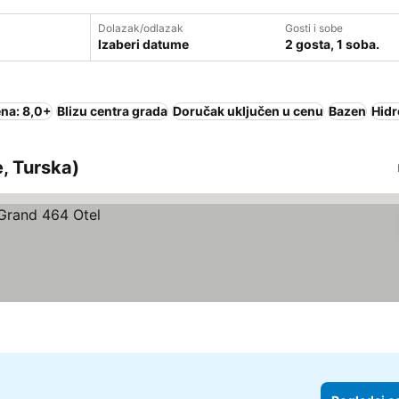
Dolazak/odlazak
Gosti i sobe
Izaberi datume
2 gosta, 1 soba.
na: 8,0+
Blizu centra grada
Doručak uključen u cenu
Bazen
Hid
e, Turska)