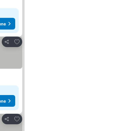
ene
Dodati u favorite
Deli
ene
Dodati u favorite
Deli