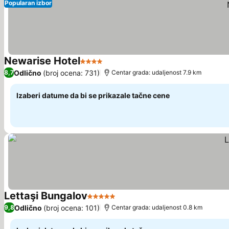
Popularan izbor
Newarise Hotel
4 Zvezdice
Pogledaj cene
Odlično
(broj ocena: 731)
8,7
Centar grada: udaljenost 7.9 km
Izaberi datume da bi se prikazale tačne cene
Lettaşi Bungalov
5 Zvezdice
Pogledaj cene
Odlično
(broj ocena: 101)
9,8
Centar grada: udaljenost 0.8 km