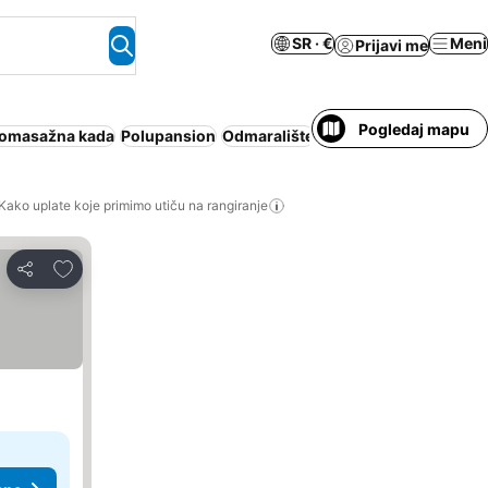
SR · €
Meni
Prijavi me
Pogledaj mapu
romasažna kada
Polupansion
Odmaralište
Zatvoreni bazen
Apart
Kako uplate koje primimo utiču na rangiranje
Dodati u favorite
Deli