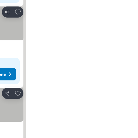
Dodati u favorite
Deli
ene
Dodati u favorite
Deli