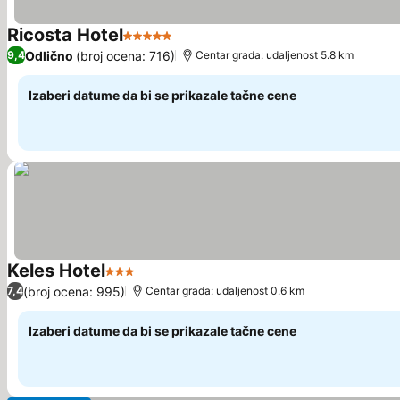
Ricosta Hotel
5 Zvezdice
Pogledaj cene
Odlično
(broj ocena: 716)
9,4
Centar grada: udaljenost 5.8 km
Izaberi datume da bi se prikazale tačne cene
Keles Hotel
3 Zvezdice
Pogledaj cene
(broj ocena: 995)
7,4
Centar grada: udaljenost 0.6 km
Izaberi datume da bi se prikazale tačne cene