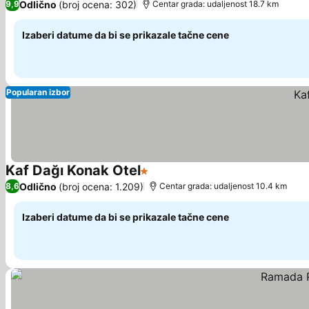
Odlično
(broj ocena: 302)
9,9
Centar grada: udaljenost 18.7 km
Izaberi datume da bi se prikazale tačne cene
Popularan izbor
Kaf Dağı Konak Otel
1 Zvezdice
Pogledaj cene
Odlično
(broj ocena: 1.209)
8,6
Centar grada: udaljenost 10.4 km
Izaberi datume da bi se prikazale tačne cene