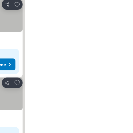
Dodati u favorite
Deli
ene
Dodati u favorite
Deli