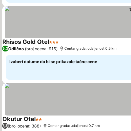
Rhisos Gold Otel
3 Zvezdice
Pogledaj cene
Odlično
(broj ocena: 915)
9,3
Centar grada: udaljenost 0.5 km
Izaberi datume da bi se prikazale tačne cene
Okutur Otel
2 Zvezdice
Pogledaj cene
(broj ocena: 388)
7,3
Centar grada: udaljenost 0.7 km