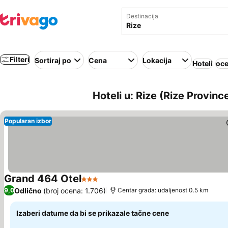
Destinacija
Filteri
Sortiraj po
Cena
Lokacija
Hoteli
oce
Hoteli u: Rize (Rize Provinc
Popularan izbor
Grand 464 Otel
3 Zvezdice
Pogledaj cene
Odlično
(broj ocena: 1.706)
9,0
Centar grada: udaljenost 0.5 km
Izaberi datume da bi se prikazale tačne cene