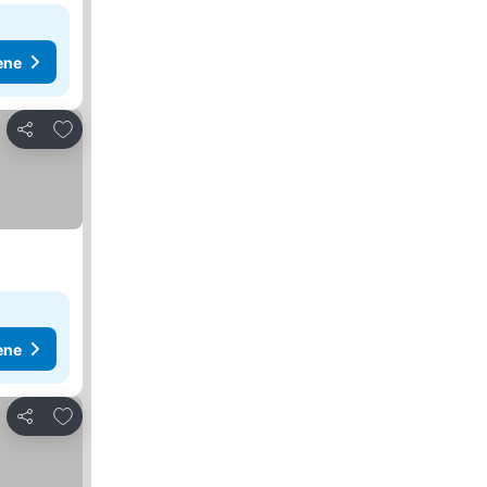
ene
Dodati u favorite
Deli
ene
Dodati u favorite
Deli