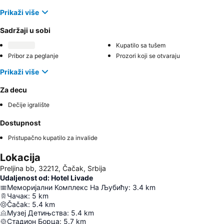
Prikaži više
Sadržaji u sobi
Kupatilo sa tušem
Pribor za peglanje
Prozori koji se otvaraju
Prikaži više
Za decu
Dečije igralište
Dostupnost
Pristupačno kupatilo za invalide
Lokacija
Preljina bb, 32212, Čačak, Srbija
Udaljenost od: Hotel Livade
Меморијални Комплекс На Љубићу
:
3.4
km
Чачак
:
5
km
Čačak
:
5.4
km
Музеј Детињства
:
5.4
km
Стадион Борца
:
5.7
km