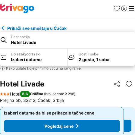
Favoriti
Prijavi
Men
Prikaži sve smeštaje u Čačak
Destinacija
Hotel Livade
Dolazak/odlazak
Gosti i sobe
Izaberi datume
2 gosta, 1 soba.
Kako uplate koje primimo utiču na rangiranje
Hotel Livade
Deli
Do
Hotel
8,6
Odlično
(
broj ocena: 2.298
)
3 Zvezdice
Preljina bb, 32212, Čačak, Srbija
Izaberi datume da bi se prikazale tačne cene
Izaberi datume da bi se prikazale tačne cene
Pogledaj cene
Pogledaj cene