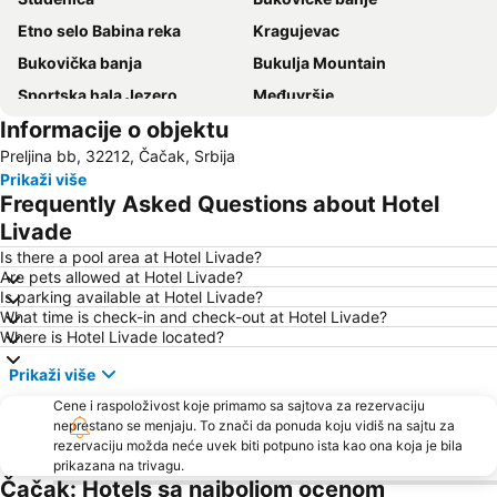
Etno selo Babina reka
Kragujevac
Bukovička banja
Bukulja Mountain
Sportska hala Jezero
Međuvršje
Informacije o objektu
Gružansko jezero
Spomen-park Šumarice
Preljina bb, 32212, Čačak, Srbija
Ovčarsko-Kablarska Klisura
Dragačevski sabor - Guča
Prikaži više
Vodeni park Izvor
Staro Selo Sirogojno
Frequently Asked Questions about Hotel
Etno selo Galetovo sokače
Ravna Gora
Livade
Crkva svetog Đorđa
Gradski stadion Čika Dača
Is there a pool area at Hotel Livade?
Are pets allowed at Hotel Livade?
Is parking available at Hotel Livade?
What time is check-in and check-out at Hotel Livade?
Where is Hotel Livade located?
Prikaži više
Cene i raspoloživost koje primamo sa sajtova za rezervaciju
neprestano se menjaju. To znači da ponuda koju vidiš na sajtu za
rezervaciju možda neće uvek biti potpuno ista kao ona koja je bila
prikazana na trivagu.
Čačak: Hotels sa najboljom ocenom