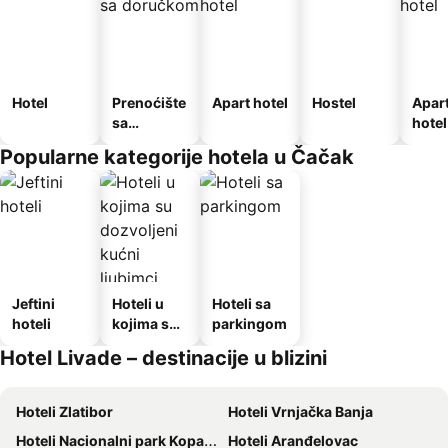
Hotel
Prenoćište
Apart hotel
Hostel
Apar
sa
hotel
doručkom
Popularne kategorije hotela u Čačak
Jeftini
Hoteli u
Hoteli sa
hoteli
kojima su
parkingom
dozvoljeni
Hotel Livade – destinacije u blizini
kućni
ljubimci
Hoteli Zlatibor
Hoteli Vrnjačka Banja
Hoteli Nacionalni park Kopaonik
Hoteli Aranđelovac