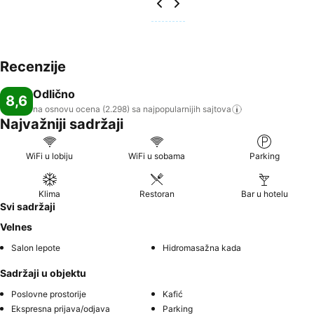
Recenzije
Odlično
8,6
na osnovu ocena (2.298) sa najpopularnijih
sajtova
Najvažniji sadržaji
WiFi u lobiju
WiFi u sobama
Parking
Klima
Restoran
Bar u hotelu
Svi sadržaji
Velnes
Salon lepote
Hidromasažna kada
Sadržaji u objektu
Poslovne prostorije
Kafić
Ekspresna prijava/odjava
Parking