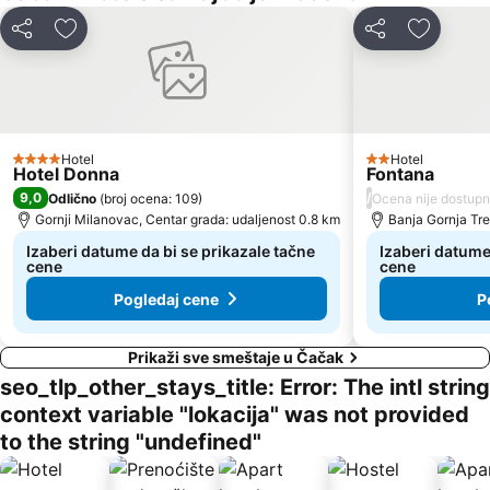
Deli
Dodati u favorite
Deli
Dodati u
Hotel
Hotel
4 Zvezdice
2 Zvezdice
Hotel Donna
Fontana
9,0
/
Odlično
(
broj ocena: 109
)
Ocena nije dostup
Gornji Milanovac, Centar grada: udaljenost 0.8 km
Banja Gornja Tre
Izaberi datume da bi se prikazale tačne
Izaberi datume
cene
cene
Pogledaj cene
P
Prikaži sve smeštaje u Čačak
seo_tlp_other_stays_title: Error: The intl string
context variable "lokacija" was not provided
to the string "undefined"