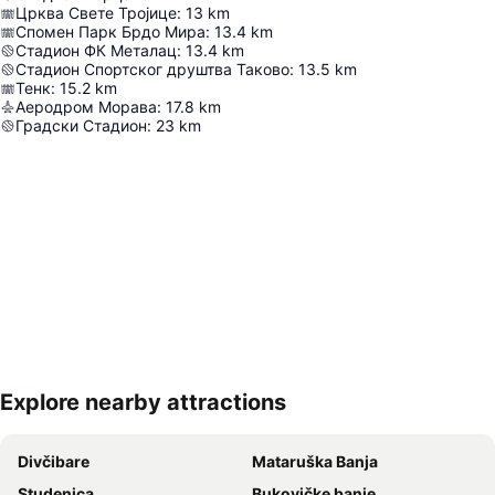
Црква Свете Тројице
:
13
km
Спомен Парк Брдо Мира
:
13.4
km
Стадион ФК Металац
:
13.4
km
Стадион Спортског друштва Таково
:
13.5
km
Тенк
:
15.2
km
Аеродром Морава
:
17.8
km
Градски Стадион
:
23
km
Explore nearby attractions
Proširi mapu
Divčibare
Mataruška Banja
Studenica
Bukovičke banje