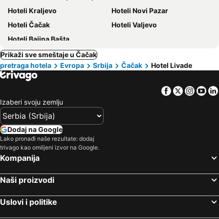
Hoteli Kraljevo
Hoteli Novi Pazar
Hoteli Čačak
Hoteli Valjevo
Hoteli Bajina Bašta
Prikaži sve smeštaje u Čačak
pretraga hotela
Evropa
Srbija
Čačak
Hotel Livade
Facebook
Twitter
Insta
Yo
Izaberi svoju zemlju
Dodaj na Google
Lako pronađi naše rezultate: dodaj
trivago kao omiljeni izvor na Google.
Kompanija
Naši proizvodi
Uslovi i politike