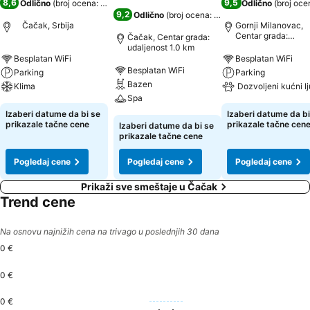
8,6
9,5
Odlično
(
broj ocena: 2.298
)
Odlično
(
broj oce
9,2
Odlično
(
broj ocena: 1.502
)
Čačak, Srbija
Gornji Milanovac,
Centar grada:
Čačak, Centar grada:
udaljenost 0.4 km
udaljenost 1.0 km
Besplatan WiFi
Besplatan WiFi
Besplatan WiFi
Parking
Parking
Bazen
Klima
Dozvoljeni kućni l
Spa
Izaberi datume da bi se
Izaberi datume da bi
prikazale tačne cene
prikazale tačne cen
Izaberi datume da bi se
prikazale tačne cene
Pogledaj cene
Pogledaj cene
Pogledaj cene
Prikaži sve smeštaje u Čačak
Trend cene
Na osnovu najnižih cena na trivago u poslednjih 30 dana
0 €
0 €
0 €