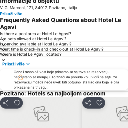
Informacije o objektu
Ischia Ponte
Porto di Napoli
V. G. Marconi, 171, 84017, Pozitano, Italija
Zona Industriale
Via Toledo
Prikaži više
Porto di Ischia
Frequently Asked Questions about Hotel Le
Agavi
Is there a pool area at Hotel Le Agavi?
Are pets allowed at Hotel Le Agavi?
Is parking available at Hotel Le Agavi?
What time is check-in and check-out at Hotel Le Agavi?
Where is Hotel Le Agavi located?
Prikaži više
Cene i raspoloživost koje primamo sa sajtova za rezervaciju
neprestano se menjaju. To znači da ponuda koju vidiš na sajtu za
rezervaciju možda neće uvek biti potpuno ista kao ona koja je bila
prikazana na trivagu.
Pozitano: Hotels sa najboljom ocenom
Deli
Dodati u favorite
Deli
Dodati u favo