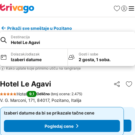
Favoriti
Prijavi
Men
Prikaži sve smeštaje u Pozitano
Destinacija
Hotel Le Agavi
Dolazak/odlazak
Gosti i sobe
Izaberi datume
2 gosta, 1 soba.
Kako uplate koje primimo utiču na rangiranje
Hotel Le Agavi
Deli
Do
Hotel
9,1
Odlično
(
broj ocena: 2.475
)
5 Zvezdice
V. G. Marconi, 171, 84017, Pozitano, Italija
Izaberi datume da bi se prikazale tačne cene
Izaberi datume da bi se prikazale tačne cene
Pogledaj cene
Pogledaj cene