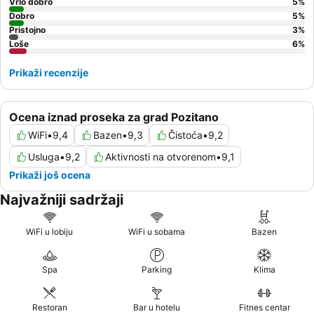
Vrlo dobro
5
%
Dobro
5
%
Pristojno
3
%
Loše
6
%
Prikaži recenzije
Ocena iznad proseka za grad Pozitano
WiFi
•
9,4
Bazen
•
9,3
Čistoća
•
9,2
Usluga
•
9,2
Aktivnosti na otvorenom
•
9,1
Prikaži još ocena
Najvažniji sadržaji
WiFi u lobiju
WiFi u sobama
Bazen
Spa
Parking
Klima
Restoran
Bar u hotelu
Fitnes centar