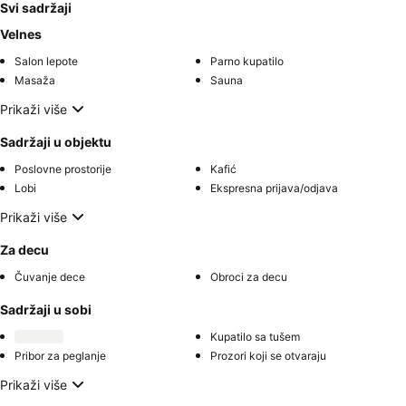
Svi sadržaji
Velnes
Salon lepote
Parno kupatilo
Masaža
Sauna
Prikaži više
Sadržaji u objektu
Poslovne prostorije
Kafić
Lobi
Ekspresna prijava/odjava
Prikaži više
Za decu
Čuvanje dece
Obroci za decu
Sadržaji u sobi
Kupatilo sa tušem
Pribor za peglanje
Prozori koji se otvaraju
Prikaži više