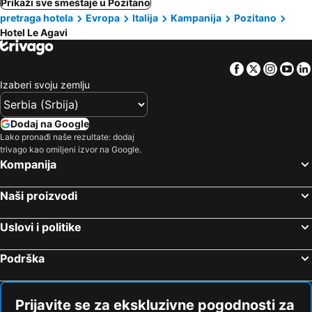
Prikaži sve smeštaje u Pozitano
pretraga hotela
Evropa
Italija
Kampanija
Pozitano
Hotel Le Agavi
Facebook
Twitter
Insta
Yo
Izaberi svoju zemlju
Dodaj na Google
Lako pronađi naše rezultate: dodaj
trivago kao omiljeni izvor na Google.
Kompanija
Naši proizvodi
Uslovi i politike
Podrška
Prijavite se za ekskluzivne pogodnosti za