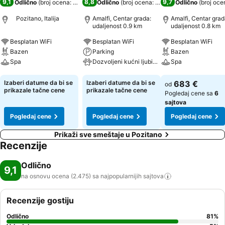
9,1
8,8
9,7
Odlično
(
broj ocena: 2.475
)
Odlično
(
broj ocena: 709
)
Odlično
(
broj oce
Pozitano, Italija
Amalfi, Centar grada:
Amalfi, Centar grad
udaljenost 0.9 km
udaljenost 0.8 km
Besplatan WiFi
Besplatan WiFi
Besplatan WiFi
Bazen
Parking
Bazen
Spa
Dozvoljeni kućni ljubimci
Spa
Pogledaj cene
Pogledaj cene
Pogledaj cene
Izaberi datume da bi se
Izaberi datume da bi se
683 €
od
prikazale tačne cene
prikazale tačne cene
Pogledaj cene sa
6
sajtova
Pogledaj cene
Pogledaj cene
Pogledaj cene
Prikaži sve smeštaje u Pozitano
Recenzije
Odlično
9,1
na osnovu ocena (2.475) sa najpopularnijih
sajtova
Recenzije gostiju
Odlično
81
%