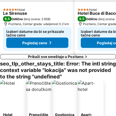
Hotel
Hotel
5 Zvezdice
4 Zvezdice
Le Sirenuse
Hotel Buca di Bacc
9,5
9,5
Odlično
(
broj ocena: 2.658
)
Odlično
(
broj ocena:
Pozitano, Centar grada: udaljenost 0.2 km
Pozitano, Centar grada
Izaberi datume da bi se prikazale
Izaberi datume da bi
tačne cene
tačne cene
Pogledaj cene
Pogledaj c
Prikaži sve smeštaje u Pozitano
seo_tlp_other_stays_title: Error: The intl string
context variable "lokacija" was not provided
to the string "undefined"
Hotel
Prenoćište
Gostionica
Apart-