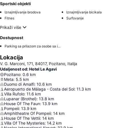
Sportski objekti
Iznajmljivanje brodova
Iznajmljivanje bicikala
Fitnes
Surfovanje
Prikaži više
Dostupnost
Parking sa prilazom za osobe sa invaliditetom
Lokacija
V. G. Marconi, 171, 84017, Pozitano, Italija
Udaljenost od: Hotel Le Agavi
Pozitano
:
0.6
km
Meta
:
5.5
km
Duomo di Amalfi
:
10.6
km
Aeropuerto de Málaga - Costa del Sol
:
11.3
km
Villa Rufolo
:
11.6
km
Lupanar (Brothel)
:
13.8
km
House Of The Faun
:
13.9
km
Pompeii
:
13.9
km
Amphitheatre Of Pompeii
:
14
km
House Of The Vettii
:
14
km
Villa Of The Mysteries
:
14.2
km
Naples International Airport
:
32.9
km