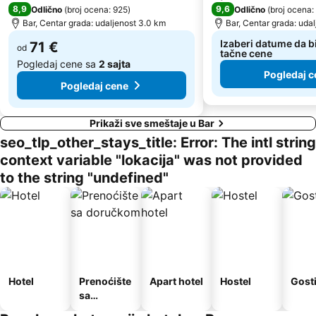
S&I Beach Life-Jaz
Liman II
8,9
9,6
Odlično
(
broj ocena: 925
)
Odlično
(
broj ocena:
Bar, Centar grada: udaljenost 3.0 km
Bar, Centar grada: udal
Blue Beach
Toni Grill
Izaberi datume da bi
71 €
Europa Beach
od
Miločerska plaža
tačne cene
Pogledaj cene sa
2 sajta
Pogledaj c
Pogledaj cene
Prikaži sve smeštaje u Bar
seo_tlp_other_stays_title: Error: The intl string
context variable "lokacija" was not provided
to the string "undefined"
Hotel
Prenoćište
Apart hotel
Hostel
Gost
sa
doručkom