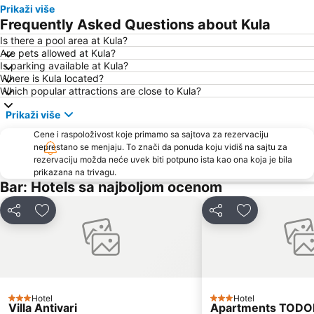
Prikaži više
Pržno
Utjeha
Frequently Asked Questions about Kula
Buljarica
Ostrvo cveća
Is there a pool area at Kula?
Are pets allowed at Kula?
Tivat
Crvena plaža
Is parking available at Kula?
Miami Beach
Uvala Valdanos
Where is Kula located?
Which popular attractions are close to Kula?
Kamenovo
Kopakabana
Prikaži više
Kraljičina plaža
Veliki Pijesak
Cene i raspoloživost koje primamo sa sajtova za rezervaciju
Plaža Miločer
Drobni pijesak
neprestano se menjaju. To znači da ponuda koju vidiš na sajtu za
Stari Grad
Sveti Toma
rezervaciju možda neće uvek biti potpuno ista kao ona koja je bila
prikazana na trivagu.
Mala
Plaža Mogren
Bar: Hotels sa najboljom ocenom
Maljevik
Plaza
Deli
Dodati u favorite
Deli
Dodati u favo
Kalardovo
Aerodrom Podgorica
Mojito
Stari Bar
Luka Bar
Skadarsko jezero - Schkodra
Safari
Kitesurf club Dolcinium
Hotel
Hotel
Albatros
Ivana
3 Zvezdice
3 Zvezdice
Villa Antivari
Apartments TODO