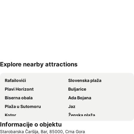
Explore nearby attractions
Proširi mapu
Rafailovići
Slovenska plaža
Plavi Horizont
Buljarice
Biserna obala
Ada Bojana
Plaža u Sutomoru
Jaz
Kotor
Ženska plaža
Informacije o objektu
Bečićka plaža
Lučice
Starobarska Čaršija, Bar, 85000, Crna Gora
Kraljičina plaža
Stari grad Budva