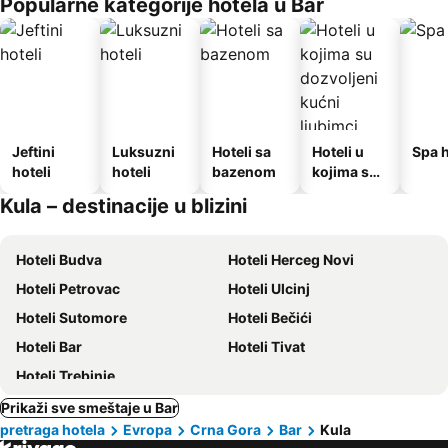
Popularne kategorije hotela u Bar
Jeftini
Luksuzni
Hoteli sa
Hoteli u
Spa h
hoteli
hoteli
bazenom
kojima su
dozvoljeni
Kula – destinacije u blizini
kućni
ljubimci
Hoteli Budva
Hoteli Herceg Novi
Hoteli Petrovac
Hoteli Ulcinj
Hoteli Sutomore
Hoteli Bečići
Hoteli Bar
Hoteli Tivat
Hoteli Trebinje
Prikaži sve smeštaje u Bar
pretraga hotela
Evropa
Crna Gora
Bar
Kula