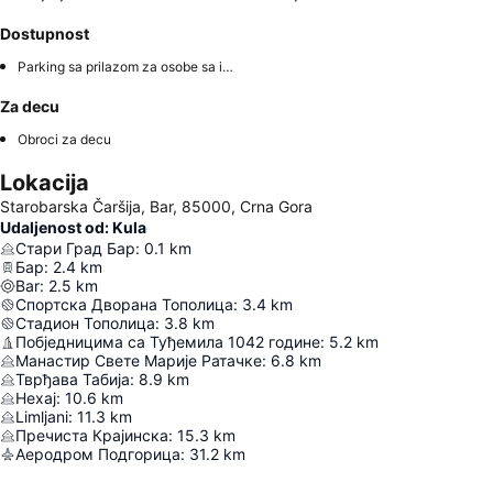
Dostupnost
Parking sa prilazom za osobe sa invaliditetom
Za decu
Obroci za decu
Lokacija
Starobarska Čaršija, Bar, 85000, Crna Gora
Udaljenost od: Kula
Стари Град Бар
:
0.1
km
Бар
:
2.4
km
Bar
:
2.5
km
Спортска Дворана Тополица
:
3.4
km
Стадион Тополица
:
3.8
km
Побједницима са Туђемила 1042 године
:
5.2
km
Манастир Свете Марије Ратачке
:
6.8
km
Тврђава Табија
:
8.9
km
Нехај
:
10.6
km
Limljani
:
11.3
km
Пречиста Крајинска
:
15.3
km
Аеродром Подгорица
:
31.2
km