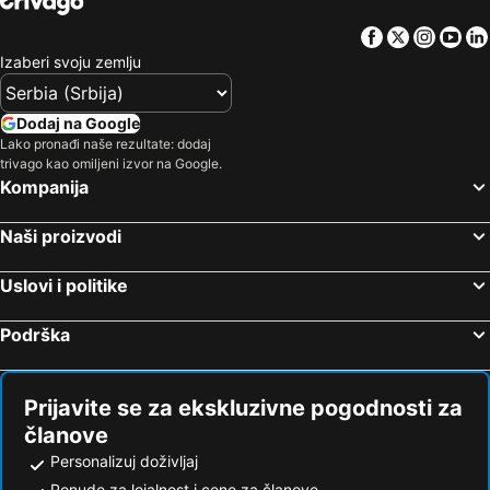
Facebook
Twitter
Insta
Yo
Izaberi svoju zemlju
Dodaj na Google
Lako pronađi naše rezultate: dodaj
trivago kao omiljeni izvor na Google.
Kompanija
Naši proizvodi
Uslovi i politike
Podrška
Prijavite se za ekskluzivne pogodnosti za
članove
Personalizuj doživljaj
Ponude za lojalnost i cene za članove