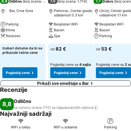
8,8
7,0
7,7
Odlično
(
broj ocena: 110
)
(
broj ocena: 1.714
)
Dobro
(
broj ocen
Bar, Crna Gora
Petrovac, Centar grada:
Ulcinj, Centar grad
udaljenost 0.3 km
udaljenost 1.1 km
Parking
Besplatan WiFi
Besplatan WiFi
Klima
Bazen
Bazen
Restoran
Spa
Parking
Pogledaj cene
Pogledaj cene
Pogledaj cene
Izaberi datume da bi se
82 €
53 €
od
od
prikazale tačne cene
Pogledaj cene sa
4 sajta
Pogledaj cene sa
2 s
Pogledaj cene
Pogledaj cene
Pogledaj cene
Prikaži sve smeštaje u Bar
Recenzije
Odlično
8,8
na osnovu ocena (110) sa najpopularnijih
sajtova
Najvažniji sadržaji
WiFi u lobiju
WiFi u sobama
Parking