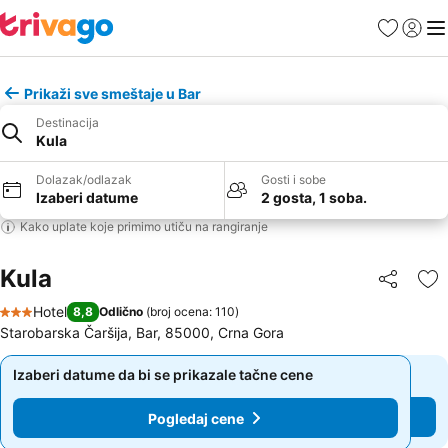
Favoriti
Prijavi
Men
Prikaži sve smeštaje u Bar
Destinacija
Kula
Dolazak/odlazak
Gosti i sobe
Izaberi datume
2 gosta, 1 soba.
Kako uplate koje primimo utiču na rangiranje
Kula
Deli
Do
Hotel
8,8
Odlično
(
broj ocena: 110
)
3 Zvezdice
Starobarska Čaršija, Bar, 85000, Crna Gora
Izaberi datume da bi se prikazale tačne cene
Izaberi datume da bi se prikazale tačne cene
Pogledaj cene
Pogledaj cene