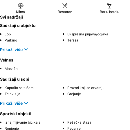
Klima
Restoran
Bar u hotelu
Svi sadržaji
Sadržaji u objektu
Lobi
Ekspresna prijava/odjava
Parking
Terasa
Prikaži više
Velnes
Masaža
Sadržaji u sobi
Kupatilo sa tušem
Prozori koji se otvaraju
Televizija
Grejanje
Prikaži više
Sportski objekti
Iznajmljivanje bicikala
Pešačka staza
Ronjenje
Pecanje