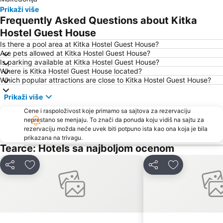
Prikaži više
Frequently Asked Questions about Kitka
Hostel Guest House
Is there a pool area at Kitka Hostel Guest House?
Are pets allowed at Kitka Hostel Guest House?
Is parking available at Kitka Hostel Guest House?
Where is Kitka Hostel Guest House located?
Which popular attractions are close to Kitka Hostel Guest House?
Prikaži više
Cene i raspoloživost koje primamo sa sajtova za rezervaciju
neprestano se menjaju. To znači da ponuda koju vidiš na sajtu za
rezervaciju možda neće uvek biti potpuno ista kao ona koja je bila
prikazana na trivagu.
Tearce: Hotels sa najboljom ocenom
Deli
Dodati u favorite
Deli
Dodati u favo