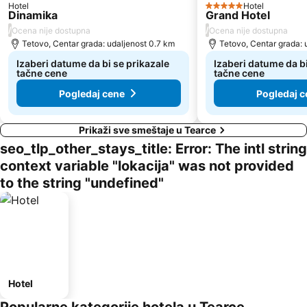
Hotel
Hotel
5 Zvezdice
Dinamika
Grand Hotel
/
/
Ocena nije dostupna
Ocena nije dostupna
Tetovo, Centar grada: udaljenost 0.7 km
Tetovo, Centar grada: 
Izaberi datume da bi se prikazale
Izaberi datume da bi
tačne cene
tačne cene
Pogledaj cene
Pogledaj c
Prikaži sve smeštaje u Tearce
seo_tlp_other_stays_title: Error: The intl string
context variable "lokacija" was not provided
to the string "undefined"
Hotel