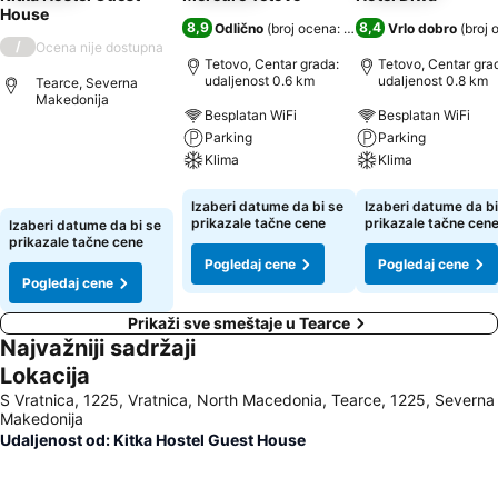
House
8,9
8,4
Odlično
(
broj ocena: 1.359
)
Vrlo dobro
(
broj 
/
Ocena nije dostupna
Tetovo, Centar grada:
Tetovo, Centar gra
udaljenost 0.6 km
udaljenost 0.8 km
Tearce, Severna
Makedonija
Besplatan WiFi
Besplatan WiFi
Parking
Parking
Pogledaj cene
Klima
Klima
Pogledaj cene
Pogledaj cene
Izaberi datume da bi se
Izaberi datume da bi
prikazale tačne cene
prikazale tačne cen
Izaberi datume da bi se
prikazale tačne cene
Pogledaj cene
Pogledaj cene
Pogledaj cene
Prikaži sve smeštaje u Tearce
Najvažniji sadržaji
Lokacija
S Vratnica, 1225, Vratnica, North Macedonia, Tearce, 1225, Severna
Makedonija
Udaljenost od: Kitka Hostel Guest House