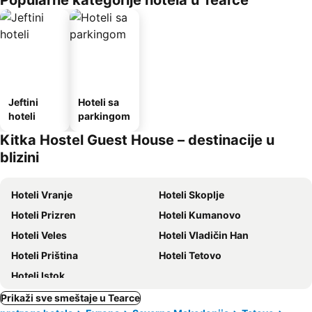
Popularne kategorije hotela u Tearce
Jeftini
Hoteli sa
hoteli
parkingom
Kitka Hostel Guest House – destinacije u
blizini
Hoteli Vranje
Hoteli Skoplje
Hoteli Prizren
Hoteli Kumanovo
Hoteli Veles
Hoteli Vladičin Han
Hoteli Priština
Hoteli Tetovo
Hoteli Istok
Prikaži sve smeštaje u Tearce