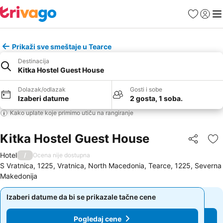
Favoriti
Prijavi
Men
Prikaži sve smeštaje u Tearce
Destinacija
Kitka Hostel Guest House
Dolazak/odlazak
Gosti i sobe
Izaberi datume
2 gosta, 1 soba.
Kako uplate koje primimo utiču na rangiranje
Kitka Hostel Guest House
Deli
Do
Hotel
/
Ocena nije dostupna
S Vratnica, 1225, Vratnica, North Macedonia, Tearce, 1225, Severna
Makedonija
Izaberi datume da bi se prikazale tačne cene
Izaberi datume da bi se prikazale tačne cene
Pogledaj cene
Pogledaj cene