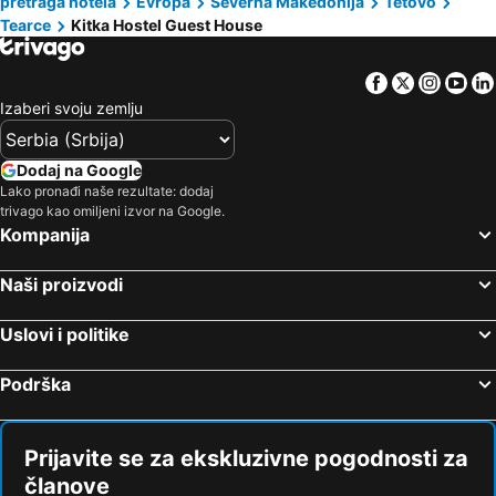
pretraga hotela
Evropa
Severna Makedonija
Tetovo
Tearce
Kitka Hostel Guest House
Facebook
Twitter
Insta
Yo
Izaberi svoju zemlju
Dodaj na Google
Lako pronađi naše rezultate: dodaj
trivago kao omiljeni izvor na Google.
Kompanija
Naši proizvodi
Uslovi i politike
Podrška
Prijavite se za ekskluzivne pogodnosti za
članove