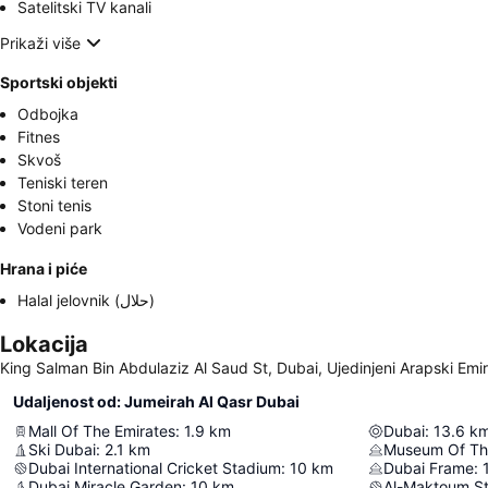
Satelitski TV kanali
Prikaži više
Sportski objekti
Odbojka
Fitnes
Skvoš
Teniski teren
Stoni tenis
Vodeni park
Hrana i piće
Halal jelovnik (حلال)
Lokacija
King Salman Bin Abdulaziz Al Saud St, Dubai, Ujedinjeni Arapski Emir
Udaljenost od: Jumeirah Al Qasr Dubai
Mall Of The Emirates
:
1.9
km
Dubai
:
13.6
k
Ski Dubai
:
2.1
km
Museum Of Th
Dubai International Cricket Stadium
:
10
km
Dubai Frame
:
Dubai Miracle Garden
:
10
km
Al-Maktoum S