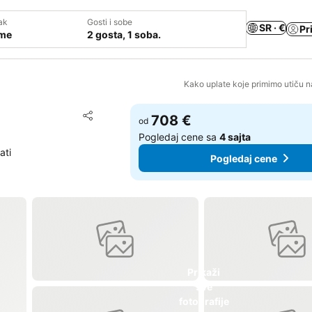
ak
Gosti i sobe
SR · €
Pr
ume
2 gosta, 1 soba.
Kako uplate koje primimo utiču n
Dodati u favorite
708 €
od
Deli
Pogledaj cene sa
4 sajta
ati
Pogledaj cene