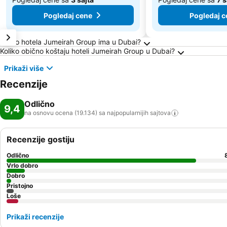
Pogledaj cene
Pogledaj c
Frequently Asked Questions about Dubai
Koliko hotela Jumeirah Group ima u Dubai?
Koliko obično koštaju hoteli Jumeirah Group u Dubai?
Prikaži više
Recenzije
Odlično
9,4
na osnovu ocena (19.134) sa najpopularnijih
sajtova
Recenzije gostiju
Odlično
Vrlo dobro
Dobro
Pristojno
Loše
Prikaži recenzije