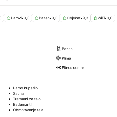
3
Parovi
•
9,3
Bazen
•
9,3
Objekat
•
9,3
WiFi
•
9,0
a
Bazen
Klima
Fitnes centar
Parno kupatilo
Sauna
Tretmani za telo
Bademantil
Obmotavanje tela