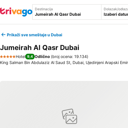
Destinacija
Dolazak/odlaz
Izaberi dat
Prikaži sve smeštaje u Dubai
Jumeirah Al Qasr Dubai
Hotel
Odlično
(
broj ocena: 19.134
)
9,4
5 Zvezdice
King Salman Bin Abdulaziz Al Saud St, Dubai, Ujedinjeni Arapski Emir