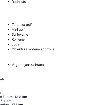
Radni sto
Teren za golf
Mini golf
Surfovanje
Ronjenje
Joga
Objekti za vodene sportove
Vegetarijanska hrana
ati
m
e Future
:
13.8
km
16.4
km
tadium
:
17.7
km