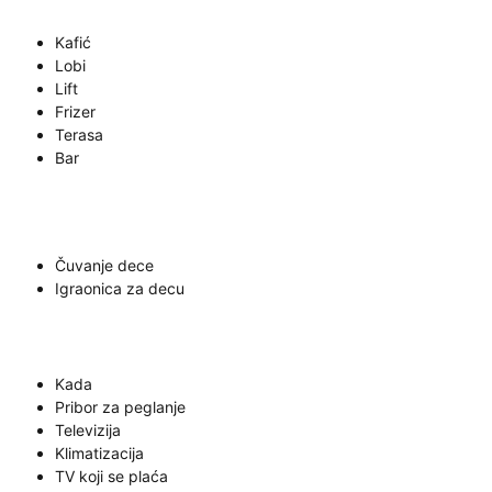
Kafić
Lobi
Lift
Frizer
Terasa
Bar
Čuvanje dece
Igraonica za decu
Kada
Pribor za peglanje
Televizija
Klimatizacija
TV koji se plaća