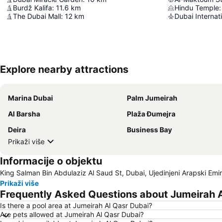
Burdž Kalifa
:
11.6
km
Hindu Temple
:
The Dubai Mall
:
12
km
Dubai Internati
Explore nearby attractions
Marina Dubai
Palm Jumeirah
Al Barsha
Plaža Đumejra
Deira
Business Bay
Prikaži više
Informacije o objektu
King Salman Bin Abdulaziz Al Saud St, Dubai, Ujedinjeni Arapski Emir
Prikaži više
Frequently Asked Questions about Jumeirah A
Is there a pool area at Jumeirah Al Qasr Dubai?
Are pets allowed at Jumeirah Al Qasr Dubai?