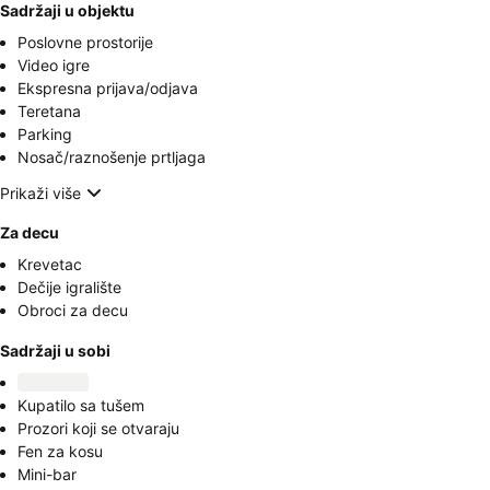
Sadržaji u objektu
Poslovne prostorije
Video igre
Ekspresna prijava/odjava
Teretana
Parking
Nosač/raznošenje prtljaga
Prikaži više
Za decu
Krevetac
Dečije igralište
Obroci za decu
Sadržaji u sobi
Kupatilo sa tušem
Prozori koji se otvaraju
Fen za kosu
Mini-bar