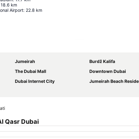
18.6
km
onal Airport
:
22.8
km
Proširi mapu
Jumeirah
Burdž Kalifa
The Dubai Mall
Downtown Dubai
Dubai Internet City
Jumeirah Beach Resid
ati
l Qasr Dubai