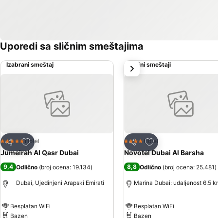
Uporedi sa sličnim smeštajima
Izabrani smeštaj
Slični smeštaji
sledeće
Dodati u favorite
Dodati u favorite
Hotel
Hotel
5 Zvezdice
4 Zvezdice
Deli
Deli
Jumeirah Al Qasr Dubai
Novotel Dubai Al Barsha
9,4
8,8
Odlično
(
broj ocena: 19.134
)
Odlično
(
broj ocena: 25.481
)
Dubai, Ujedinjeni Arapski Emirati
Marina Dubai: udaljenost 6.5 
Besplatan WiFi
Besplatan WiFi
Bazen
Bazen