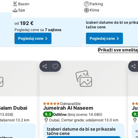
Bazen
Parking
Spa
Klima
192 €
Izaberi datume da bi se prik
od
tačne cene
Pogledaj cene sa
7 sajtova
Pogledaj cene
Pogledaj cene
Prikaži sve smešta
te
Dodati u favorite
Deli
Del
Odmaralište
5 Zvezdice
5 
Salam Dubai
Jumeirah Al Naseem
Ju
9,3
9,
 13.938
)
Odlično
(
broj ocena: 14.080
)
daljenost 13.2 km
Dubai, Centar grada: udaljenost 13.0 km
Izaberi datume da bi se prikazale
o
tačne cene
sajtova
P