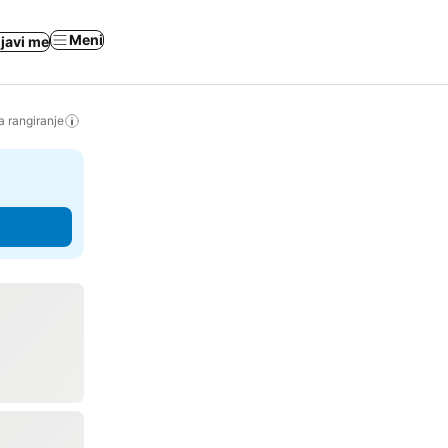
Meni
ijavi me
a rangiranje