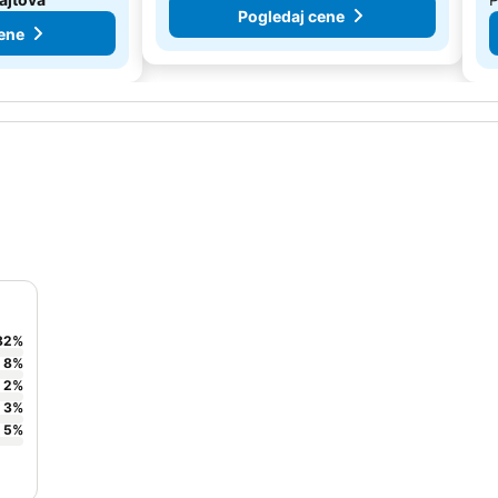
Pogledaj cene
ene
82
%
8
%
2
%
3
%
5
%