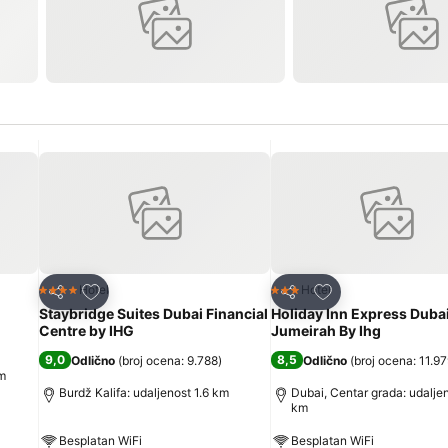
Dodati u favorite
Dodati u favorite
Hotel
Hotel
4 Zvezdice
3 Zvezdice
Deli
Deli
Staybridge Suites Dubai Financial
Holiday Inn Express Dubai
Centre by IHG
Jumeirah By Ihg
9,0
8,5
Odlično
(
broj ocena: 9.788
)
Odlično
(
broj ocena: 11.9
km
Burdž Kalifa: udaljenost 1.6 km
Dubai, Centar grada: udalje
km
Besplatan WiFi
Besplatan WiFi