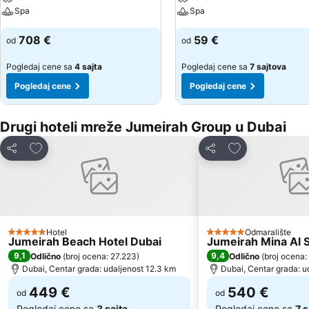
Spa
Spa
708 €
59 €
od
od
Pogledaj cene sa
4 sajta
Pogledaj cene sa
7 sajtova
Pogledaj cene
Pogledaj cene
Drugi hoteli mreže Jumeirah Group u Dubai
Dodati u favorite
Dodati u favori
Deli
Deli
Hotel
Odmaralište
5 Zvezdice
5 Zvezdice
Jumeirah Beach Hotel Dubai
Jumeirah Mina Al 
9,1
9,4
Odlično
(
broj ocena: 27.223
)
Odlično
(
broj ocena:
Dubai, Centar grada: udaljenost 12.3 km
Dubai, Centar grada: u
449 €
540 €
od
od
Pogledaj cene sa
3 sajta
Pogledaj cene sa
7 