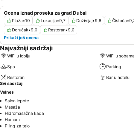
Ocena iznad proseka za grad Dubai
Plaža
•
10
Lokacija
•
9,7
Doživljaj
•
9,6
Čistoća
•
9,
Doručak
•
9,0
Restoran
•
9,0
Prikaži još ocena
Najvažniji sadržaji
WiFi u lobiju
WiFi u sobam
Spa
Parking
Restoran
Bar u hotelu
Svi sadržaji
Velnes
Salon lepote
Masaža
Hidromasažna kada
Hamam
Piling za telo