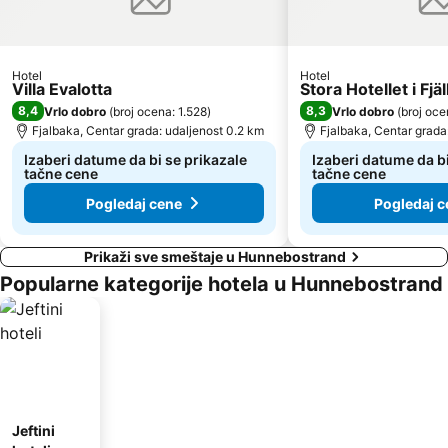
Hotel
Hotel
Villa Evalotta
Stora Hotellet i Fjä
8,4
8,3
Vrlo dobro
(
broj ocena: 1.528
)
Vrlo dobro
(
broj oce
Fjalbaka, Centar grada: udaljenost 0.2 km
Fjalbaka, Centar grada
Izaberi datume da bi se prikazale
Izaberi datume da bi
tačne cene
tačne cene
Pogledaj cene
Pogledaj c
Prikaži sve smeštaje u Hunnebostrand
Popularne kategorije hotela u Hunnebostrand
Jeftini