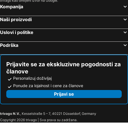
trivago kao omiljeni izvor na Google.
Kompanija
Naši proizvodi
Uslovi i politike
Podrška
Prijavite se za ekskluzivne pogodnosti za
članove
Personalizuj doživljaj
Ponude za lojalnost i cene za članove
Prijavi se
trivago N.V.
, Kesselstraße 5 – 7, 40221 Düsseldorf, Germany
Copyright 2026 trivago | Sva prava su zadržana.