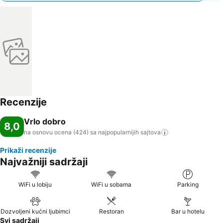
Recenzije
Vrlo dobro
8,0
na osnovu ocena (424) sa najpopularnijih
sajtova
Prikaži recenzije
Najvažniji sadržaji
WiFi u lobiju
WiFi u sobama
Parking
Dozvoljeni kućni ljubimci
Restoran
Bar u hotelu
Svi sadržaji