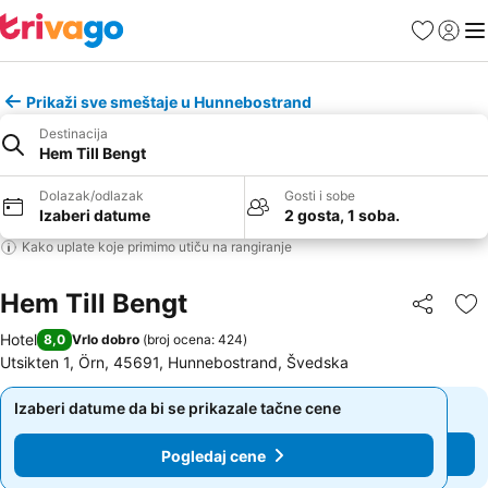
Favoriti
Prijavi
Men
Prikaži sve smeštaje u Hunnebostrand
Destinacija
Hem Till Bengt
Dolazak/odlazak
Gosti i sobe
Izaberi datume
2 gosta, 1 soba.
Kako uplate koje primimo utiču na rangiranje
Hem Till Bengt
Deli
Do
Hotel
8,0
Vrlo dobro
(
broj ocena: 424
)
Utsikten 1, Örn, 45691, Hunnebostrand, Švedska
Izaberi datume da bi se prikazale tačne cene
Izaberi datume da bi se prikazale tačne cene
Pogledaj cene
Pogledaj cene