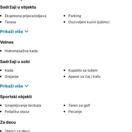
Sadržaji u objektu
Ekspresna prijava/odjava
Parking
Terasa
Dozvoljeni kućni ljubimci
Prikaži više
Velnes
Hidromasažna kada
Sadržaji u sobi
Kada
Kupatilo sa tušem
Grejanje
Aparat za čaj / kafu
Prikaži više
Sportski objekti
Iznajmljivanje bicikala
Teren za golf
Pešačka staza
Pecanje
Za decu
Obroci za decu