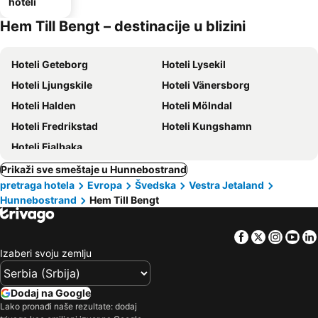
hoteli
Hem Till Bengt – destinacije u blizini
Hoteli Geteborg
Hoteli Lysekil
Hoteli Ljungskile
Hoteli Vänersborg
Hoteli Halden
Hoteli Mölndal
Hoteli Fredrikstad
Hoteli Kungshamn
Hoteli Fjalbaka
Prikaži sve smeštaje u Hunnebostrand
pretraga hotela
Evropa
Švedska
Vestra Jetaland
Hunnebostrand
Hem Till Bengt
Facebook
Twitter
Insta
Yo
Izaberi svoju zemlju
Dodaj na Google
Lako pronađi naše rezultate: dodaj