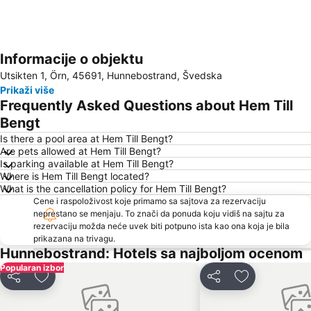
Informacije o objektu
Proširi mapu
Utsikten 1, Örn, 45691, Hunnebostrand, Švedska
Prikaži više
Frequently Asked Questions about Hem Till
Bengt
Is there a pool area at Hem Till Bengt?
Are pets allowed at Hem Till Bengt?
Is parking available at Hem Till Bengt?
Where is Hem Till Bengt located?
What is the cancellation policy for Hem Till Bengt?
Cene i raspoloživost koje primamo sa sajtova za rezervaciju
neprestano se menjaju. To znači da ponuda koju vidiš na sajtu za
rezervaciju možda neće uvek biti potpuno ista kao ona koja je bila
prikazana na trivagu.
Hunnebostrand: Hotels sa najboljom ocenom
Popularan izbor
Deli
Dodati u favorite
Deli
Dodati u favo