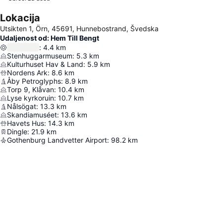
Lokacija
Utsikten 1, Örn, 45691, Hunnebostrand, Švedska
Udaljenost od: Hem Till Bengt
:
4.4
km
Stenhuggarmuseum
:
5.3
km
Kulturhuset Hav & Land
:
5.9
km
Nordens Ark
:
8.6
km
Åby Petroglyphs
:
8.9
km
Torp 9, Klåvan
:
10.4
km
Lyse kyrkoruin
:
10.7
km
Nålsögat
:
13.3
km
Skandiamuséet
:
13.6
km
Havets Hus
:
14.3
km
Dingle
:
21.9
km
Gothenburg Landvetter Airport
:
98.2
km