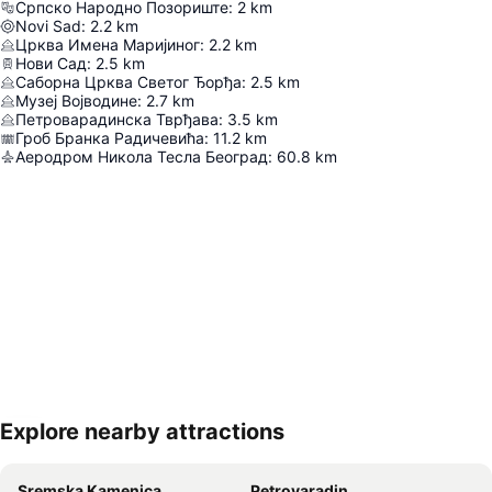
Српско Народно Позориште
:
2
km
Novi Sad
:
2.2
km
Црква Имена Маријиног
:
2.2
km
Нови Сад
:
2.5
km
Саборна Црква Светог Ђорђа
:
2.5
km
Музеј Војводине
:
2.7
km
Петроварадинска Тврђава
:
3.5
km
Гроб Бранка Радичевића
:
11.2
km
Аеродром Никола Тесла Београд
:
60.8
km
Explore nearby attractions
Proširi mapu
Sremska Kamenica
Petrovaradin