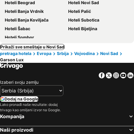
Hoteli Beograd
Hoteli Novi Sad
Hoteli Banja Vrdnik
Hoteli Palić
Hoteli Banja Koviljača
Hoteli Subotica
Hoteli Šabac
Hoteli Bijeljina
Hoteli Sombor
Prikaži sve smeštaje u Novi Sad
pretraga hotela
Evropa
Srbija
Vojvodina
Novi Sad
Garson Lux
Facebook
Twitter
Insta
Yo
Izaberi svoju zemlju
Dodaj na Google
Lako pronađi naše rezultate: dodaj
trivago kao omiljeni izvor na Google.
Kompanija
Naši proizvodi