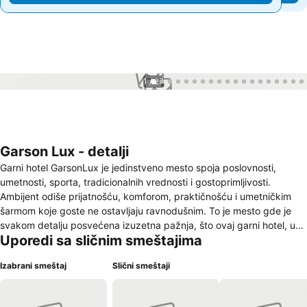
1 / 27
Garson Lux - detalji
Garni hotel GarsonLux je jedinstveno mesto spoja poslovnosti,
umetnosti, sporta, tradicionalnih vrednosti i gostoprimljivosti.
Ambijent odiše prijatnošću, komforom, praktičnošću i umetničkim
šarmom koje goste ne ostavljaju ravnodušnim. To je mesto gde je
svakom detalju posvećena izuzetna pažnja, što ovaj garni hotel, uz
Uporedi sa sličnim smeštajima
visok nivo usluge i funkcionalnosti, izdvaja iz uobičajene hotelske
ponude. Unikatna izrada nameštaja, antikviteti, umetničke
Izabrani smeštaj
Slični smeštaji
fotografije i skulpture, kreiraju ambijent udobnosti, opuštenosti i
trendi elegancije. Raspolaže sa apartmanima, dvokrevetnim i
trokrevetnim sobama, aperitiv barom, letnjom terasom i VIP