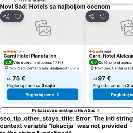
prikazana na trivagu.
Novi Sad: Hotels sa najboljom ocenom
Deli
Dodati u favorite
Deli
Dodati u favo
Hotel
Hotel
4 Zvezdice
4 Zvezdice
Garni Hotel Planeta Inn
Garni Hotel Aleks
8,3
8,7
Vrlo dobro
(
broj ocena: 1.780
)
Odlično
(
broj ocena:
Novi Sad, Centar grada: udaljenost 1.0 km
Novi Sad, Centar grada
75 €
97 €
od
od
Pogledaj cene sa
3 sajta
Pogledaj cene sa
2 s
Pogledaj cene
Pogledaj c
Prikaži sve smeštaje u Novi Sad
seo_tlp_other_stays_title: Error: The intl string
context variable "lokacija" was not provided