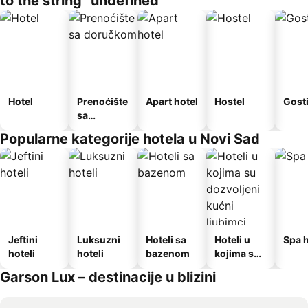
to the string "undefined"
Hotel
Prenoćište
Apart hotel
Hostel
Gost
sa
doručkom
Popularne kategorije hotela u Novi Sad
Jeftini
Luksuzni
Hoteli sa
Hoteli u
Spa h
hoteli
hoteli
bazenom
kojima su
dozvoljeni
Garson Lux – destinacije u blizini
kućni
ljubimci