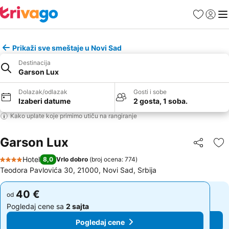
Favoriti
Prijavi
Men
Prikaži sve smeštaje u Novi Sad
Destinacija
Garson Lux
Dolazak/odlazak
Gosti i sobe
Izaberi datume
2 gosta, 1 soba.
Kako uplate koje primimo utiču na rangiranje
Garson Lux
Deli
Do
Hotel
8,0
Vrlo dobro
(
broj ocena: 774
)
4 Zvezdice
Teodora Pavlovića 30, 21000, Novi Sad, Srbija
40 €
40 €
od
od
Pogledaj cene sa
2 sajta
Pogledaj cene sa
2 sajta
Pogledaj cene
Pogledaj cene