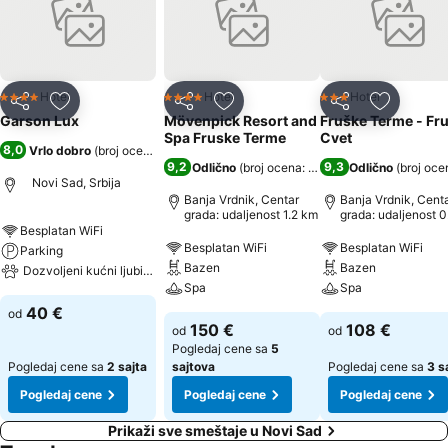
salonom. Sobe su veoma prostrane, stilski su nameštene, a
kvadratura se kreće od 35m², dok najveći apartman ima čak 80m².
U ponudu garni hotela uključen je i širok spektar usluga impresivnog
fitnes centra sa mogućnošću korišćenja teretane i učešća u grupnim
programima.
Hotel
Hotel
Hotel
4 Zvezdice
4 Zvezdice
3 Zvezdice
Deli
Dodati u favorite
Deli
Dodati u favorite
Deli
Dodati u 
Garson Lux
Mövenpick Resort and
Fruške Terme - Fru
Spa Fruske Terme
Cvet
8,0
Vrlo dobro
(
broj ocena: 774
)
9,2
9,3
Odlično
(
broj ocena: 11.738
)
Odlično
(
broj oce
Novi Sad, Srbija
Banja Vrdnik, Centar
Banja Vrdnik, Cent
grada: udaljenost 1.2 km
grada: udaljenost 0
km
Besplatan WiFi
Besplatan WiFi
Besplatan WiFi
Parking
Bazen
Bazen
Dozvoljeni kućni ljubimci
Spa
Spa
40 €
od
150 €
108 €
od
od
Pogledaj cene sa
5
Pogledaj cene sa
2 sajta
sajtova
Pogledaj cene sa
3 s
Pogledaj cene
Pogledaj cene
Pogledaj cene
Prikaži sve smeštaje u Novi Sad