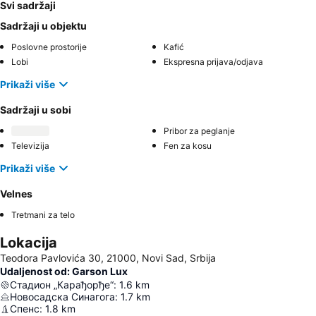
Svi sadržaji
Sadržaji u objektu
Poslovne prostorije
Kafić
Lobi
Ekspresna prijava/odjava
Prikaži više
Sadržaji u sobi
Pribor za peglanje
Televizija
Fen za kosu
Prikaži više
Velnes
Tretmani za telo
Lokacija
Teodora Pavlovića 30, 21000, Novi Sad, Srbija
Udaljenost od: Garson Lux
Стадион „Карађорђе“
:
1.6
km
Новосадска Синагога
:
1.7
km
Спенс
:
1.8
km