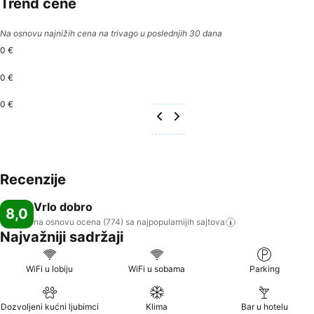
Trend cene
Na osnovu najnižih cena na trivago u poslednjih 30 dana
0 €
0 €
0 €
Recenzije
Vrlo dobro
8,0
na osnovu ocena (774) sa najpopularnijih
sajtova
Najvažniji sadržaji
WiFi u lobiju
WiFi u sobama
Parking
Dozvoljeni kućni ljubimci
Klima
Bar u hotelu