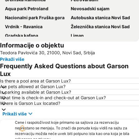
Aqua park Petroland
Novosadski sajam
Nacionalni park Fruška gora
Autobuska stanica Novi Sad
Vrdnik - Ravanica
Železnička stanica Novi Sad
Gradska kafana
Liman
Informacije o objektu
Stari grad
Ugrinovci
Teodora Pavlovića 30, 21000, Novi Sad, Srbija
Park prirode Jegrička
Vrdnička kula
Prikaži više
Podbara
Štrand
Frequently Asked Questions about Garson
Sportsko Poslovni Centar Vojvodina - Spens
Fruškogorski maraton
Lux
Merkator Centar Novi Sad
Trg Slobode
Is there a pool area at Garson Lux?
Are pets allowed at Garson Lux?
Dunavska ulica
EXIT Festival
Is parking available at Garson Lux?
What time is check-in and check-out at Garson Lux?
Srpsko narodno pozorište
Salajka
Where is Garson Lux located?
Rumski vašar
City Relax
Prikaži više
Petrovaradinska tvrđava
Karađorđe
Cene i raspoloživost koje primamo sa sajtova za rezervaciju
Gitarijada Beška
Dvorac Dunđerski
neprestano se menjaju. To znači da ponuda koju vidiš na sajtu za
rezervaciju možda neće uvek biti potpuno ista kao ona koja je bila