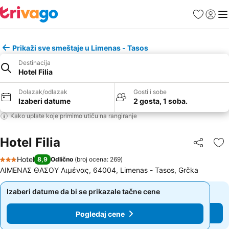
Favoriti
Prijavi
Men
Prikaži sve smeštaje u Limenas - Tasos
Destinacija
Hotel Filia
Dolazak/odlazak
Gosti i sobe
Izaberi datume
2 gosta, 1 soba.
Kako uplate koje primimo utiču na rangiranje
Hotel Filia
Deli
Do
Hotel
8,9
Odlično
(
broj ocena: 269
)
3 Zvezdice
ΛΙΜΕΝΑΣ ΘΑΣΟΥ Λιμένας, 64004, Limenas - Tasos, Grčka
Izaberi datume da bi se prikazale tačne cene
Izaberi datume da bi se prikazale tačne cene
Pogledaj cene
Pogledaj cene