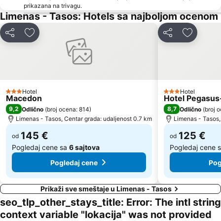
prikazana na trivagu.
Astrida
Port of Kavala
Limenas - Tasos: Hotels sa najboljom ocenom
Kazaviti
Rossogremos
Deli
Dodati u favorite
Deli
Dodati u 
Atspas
Plaža Glastres
Thassos Festival
Traditional Settlement of Kastro
Traditional Settlement of Alyki
Iris Gold
Agios Antonios
Trypiti
Hotel
Hotel
3 Zvezdice
3 Zvezdice
Arogi
Macedon
Hotel Pegasus-
9,2
8,7
Odlično
(
broj ocena: 814
)
Odlično
(
broj 
Limenas - Tasos, Centar grada: udaljenost 0.7 km
Limenas - Tasos,
145 €
125 €
od
od
Pogledaj cene sa
6 sajtova
Pogledaj cene 
Pogledaj cene
Pog
Prikaži sve smeštaje u Limenas - Tasos
seo_tlp_other_stays_title: Error: The intl string
context variable "lokacija" was not provided