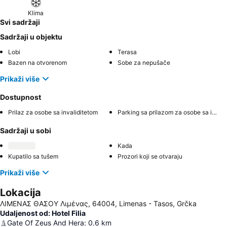
Klima
Svi sadržaji
Sadržaji u objektu
Lobi
Terasa
Bazen na otvorenom
Sobe za nepušače
Prikaži više
Dostupnost
Prilaz za osobe sa invaliditetom
Parking sa prilazom za osobe sa invaliditetom
Sadržaji u sobi
Kada
Kupatilo sa tušem
Prozori koji se otvaraju
Prikaži više
Lokacija
ΛΙΜΕΝΑΣ ΘΑΣΟΥ Λιμένας, 64004, Limenas - Tasos, Grčka
Udaljenost od: Hotel Filia
Gate Of Zeus And Hera
:
0.6
km