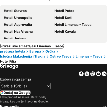
ljubimci
Hoteli Stavros
Hoteli Potos
Hoteli Uranupolis
Hoteli Sarti
Hoteli Asprovalta
Hoteli Limenas - Tasos
Hoteli Nea Vrasna
Hoteli Kavala
Hoteli Jerisos
Prikaži sve smeštaje u Limenas - Tasos
pretraga hotela
Evropa
Grčka
Istočna Makedonija i Trakija
Ostrvo Tasos
Limenas - Tasos
Hotel Filia
Facebook
Twitter
Insta
Yo
Izaberi svoju zemlju
Dodaj na Google
Lako pronađi naše rezultate: dodaj
trivago kao omiljeni izvor na Google.
Kompanija