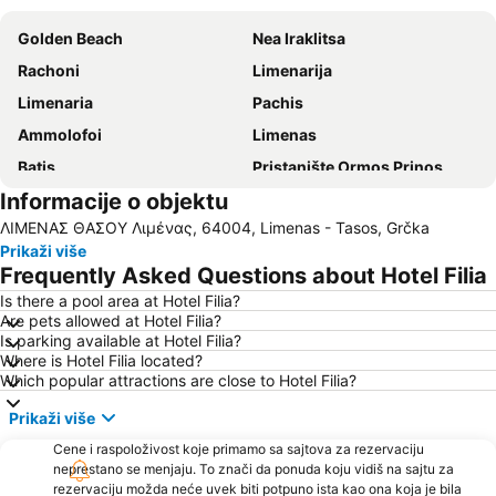
Golden Beach
Nea Iraklitsa
Rachoni
Limenarija
Limenaria
Pachis
Ammolofoi
Limenas
Βatis
Pristanište Ormos Prinos
Informacije o objektu
Aliki
Mermerna plaža
ΛΙΜΕΝΑΣ ΘΑΣΟΥ Λιμένας, 64004, Limenas - Tasos, Grčka
Sarakina
Plaža Pefkari
Prikaži više
Psili Ammos
Nea Peramos
Frequently Asked Questions about Hotel Filia
Makryammos
Plaža Perigiali
Is there a pool area at Hotel Filia?
Are pets allowed at Hotel Filia?
Irakleitsa Αlana
Traditional Settlement of Panagia
Is parking available at Hotel Filia?
Keramoti
Plaža Paradise
Where is Hotel Filia located?
Which popular attractions are close to Hotel Filia?
Skala Marion
Limenas Port
Prikaži više
Ammoglossa - Keramoti
Τimios Stavros
Cene i raspoloživost koje primamo sa sajtova za rezervaciju
Toska
Dassilio Prinou
neprestano se menjaju. To znači da ponuda koju vidiš na sajtu za
Kavala International Airport
Νοtos
rezervaciju možda neće uvek biti potpuno ista kao ona koja je bila