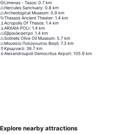
Limenas - Tasos
:
0.7
km
Hercules Sanctuary
:
0.8
km
Archeological Museum
:
0.9
km
Thassos Ancient Theater
:
1.4
km
Acropolis Of Thasos
:
1.4
km
ARXAIA POLI
:
1.4
km
Εβραιόκαστρο
:
1.4
km
Sotirelis Olive Oil Museum
:
5.7
km
Μουσείο Πολύγνωτου Βαγή
:
7.3
km
Κρωμνικό
:
36.7
km
Alexandroupoli Democritus Airport
:
105.9
km
Explore nearby attractions
Proširi mapu