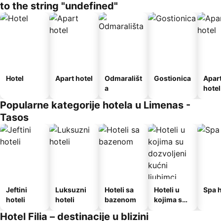
to the string "undefined"
Hotel
Apart hotel
Odmarališt
Gostionica
Apar
a
hotel
Popularne kategorije hotela u Limenas -
Tasos
Jeftini
Luksuzni
Hoteli sa
Hoteli u
Spa h
hoteli
hoteli
bazenom
kojima su
dozvoljeni
Hotel Filia – destinacije u blizini
kućni