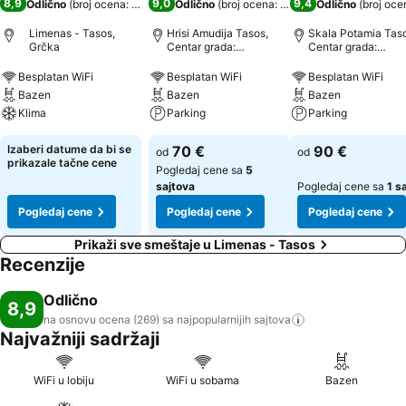
8,9
9,0
9,4
Odlično
(
broj ocena: 269
)
Odlično
(
broj ocena: 446
)
Odlično
(
broj oce
Limenas - Tasos,
Hrisi Amudija Tasos,
Skala Potamia Taso
Grčka
Centar grada:
Centar grada:
udaljenost 0.8 km
udaljenost 0.4 km
Besplatan WiFi
Besplatan WiFi
Besplatan WiFi
Bazen
Bazen
Bazen
Klima
Parking
Parking
Izaberi datume da bi se
70 €
90 €
od
od
prikazale tačne cene
Pogledaj cene sa
5
sajtova
Pogledaj cene sa
1 s
Pogledaj cene
Pogledaj cene
Pogledaj cene
Prikaži sve smeštaje u Limenas - Tasos
Recenzije
Odlično
8,9
na osnovu ocena (269) sa najpopularnijih
sajtova
Najvažniji sadržaji
WiFi u lobiju
WiFi u sobama
Bazen